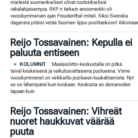
mielestä suomenkieliset olivat ruotsinkielisiä
vähälahjaisempia. RKP:n tärkein ansiomerkki oli
vuosikymmenien ajan Freudenthal-mitali. Siksi Svenska
dagenina pitäisi vetää Suomen lippu puolitankoon! Aikoinaa
Reijo Tossavainen: Kepulla ei
paluuta entiseen
Maalaisliitto-keskustalla on pitkä
KOLUMNIT
taival keskeisenä ja vaikutusvaltaisena puolueena. Viime
vuosikymmenet on veikkailtu puolueen kuukahtamista. Nyt
se on lähempänä kuin koskaan. Keskusta on demareiden
tapaan kuin
Reijo Tossavainen: Vihreät
nuoret haukkuvat väärää
puuta