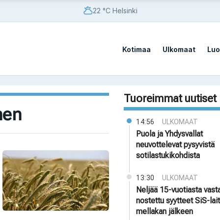
22 °C Helsinki
Kotimaa
Ulkomaat
Luo
Tuoreimmat uutiset
nen
14:56
ULKOMAAT
Puola ja Yhdysvallat
neuvottelevat pysyvistä
sotilastukikohdista
13:30
ULKOMAAT
Neljää 15-vuotiasta vast
nostettu syytteet SiS-la
mellakan jälkeen