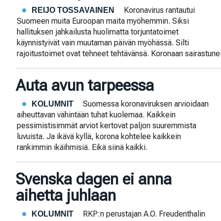
Koronavirus rantautui
REIJO TOSSAVAINEN
Suomeen muita Euroopan maita myöhemmin. Siksi
hallituksen jahkailusta huolimatta torjuntatoimet
käynnistyivät vain muutaman päivän myöhässä. Silti
rajoitustoimet ovat tehneet tehtävänsä. Koronaan sairastune
Auta avun tarpeessa
Suomessa koronaviruksen arvioidaan
KOLUMNIT
aiheuttavan vähintään tuhat kuolemaa. Kaikkein
pessimistisimmät arviot kertovat paljon suuremmista
luvuista. Ja ikävä kyllä, korona kohtelee kaikkein
rankimmin ikäihmisiä. Eikä siinä kaikki.
Svenska dagen ei anna
aihetta juhlaan
RKP:n perustajan A.O. Freudenthalin
KOLUMNIT