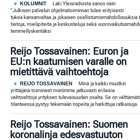
Laki Yleisradiosta sanoo näin:
KOLUMNIT
”Julkisen palvelun ohjelmatoiminnan tulee erityisesti
tukea kansanvaltaa ja jokaisen osallistumismahdollisuuksia 
tietoja, mielipiteitä ja keskusteluja sekä vuorovaikutusmahd
temmellyskentäksi
Reijo Tossavainen: Euron ja
EU:n kaatumisen varalle on
mietittävä vaihtoehtoja
Minä ja kaikki muutkin
REIJO TOSSAVAINEN
yrittäjänä toimineet mietimme jatkuvasti erilaisia
vaihtoehtoja yrityksen tulevaisuuden osalta. Se on välttämätö
tilanteessa pystyy tekemään nopeita ja harkittuja ratkaisuja.
Reijo Tossavainen: Suomen
koronalinja edesvastuuton