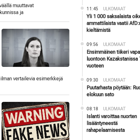
väällä muuttavat
11:45
ULKOMAAT
 kunnissa ja
Yli 1 000 saksalaista oi
ammattilaista vaatii AfD:
kieltämistä
09:56
ULKOMAAT
Ensimmäinen tiikeri vapa
luontoon Kazakstanissa
vuoteen
ilman vertailevia esimerkkejä
09:30
ULKOMAAT
Puutarhasta pöytään: Ru
elokuun sato
08:18
ULKOMAAT
Islanti varoittaa nuorten
lisääntyneestä
rahapelaamisesta