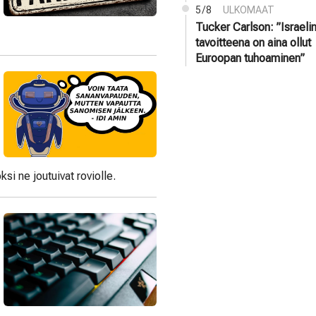
5/8
ULKOMAAT
Tucker Carlson: ”Israeli
tavoitteena on aina ollut
Euroopan tuhoaminen”
ksi ne joutuivat roviolle.