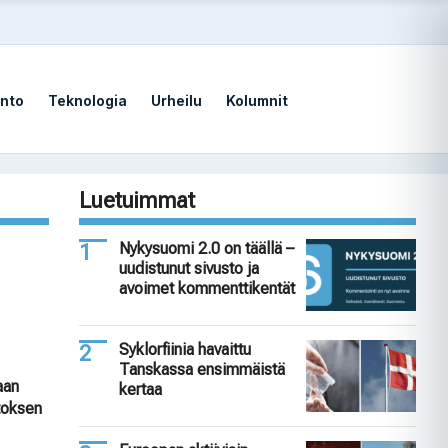
nto
Teknologia
Urheilu
Kolumnit
Luetuimmat
Nykysuomi 2.0 on täällä –
uudistunut sivusto ja
avoimet kommenttikentät
Syklorfiinia havaittu
Tanskassa ensimmäistä
aan
kertaa
itoksen