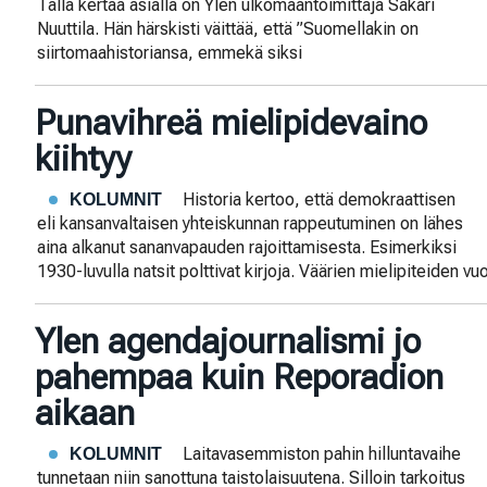
Tällä kertaa asialla on Ylen ulkomaantoimittaja Sakari
Nuuttila. Hän härskisti väittää, että ”Suomellakin on
siirtomaahistoriansa, emmekä siksi
Punavihreä mielipidevaino
kiihtyy
Historia kertoo, että demokraattisen
KOLUMNIT
eli kansanvaltaisen yhteiskunnan rappeutuminen on lähes
aina alkanut sananvapauden rajoittamisesta. Esimerkiksi
1930-luvulla natsit polttivat kirjoja. Väärien mielipiteiden vuo
Ylen agendajournalismi jo
pahempaa kuin Reporadion
aikaan
Laitavasemmiston pahin hilluntavaihe
KOLUMNIT
tunnetaan niin sanottuna taistolaisuutena. Silloin tarkoitus