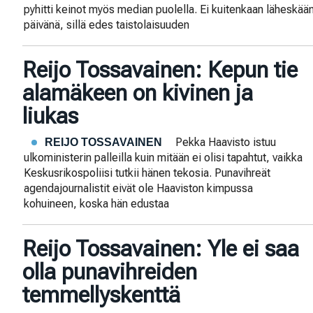
pyhitti keinot myös median puolella. Ei kuitenkaan läheskään
päivänä, sillä edes taistolaisuuden
Reijo Tossavainen: Kepun tie
alamäkeen on kivinen ja
liukas
Pekka Haavisto istuu
REIJO TOSSAVAINEN
ulkoministerin palleilla kuin mitään ei olisi tapahtut, vaikka
Keskusrikospoliisi tutkii hänen tekosia. Punavihreät
agendajournalistit eivät ole Haaviston kimpussa
kohuineen, koska hän edustaa
Reijo Tossavainen: Yle ei saa
olla punavihreiden
temmellyskenttä