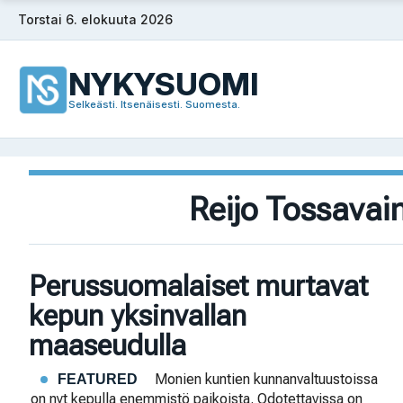
Siirry
Torstai 6. elokuuta 2026
sisältöön
NYKYSUOMI
Selkeästi. Itsenäisesti. Suomesta.
Reijo Tossavai
Perussuomalaiset murtavat
kepun yksinvallan
maaseudulla
Monien kuntien kunnanvaltuustoissa
FEATURED
on nyt kepulla enemmistö paikoista. Odotettavissa on