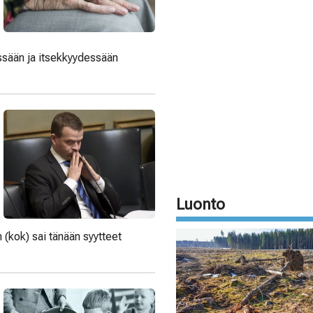
essään ja itsekkyydessään
Luonto
(kok) sai tänään syytteet