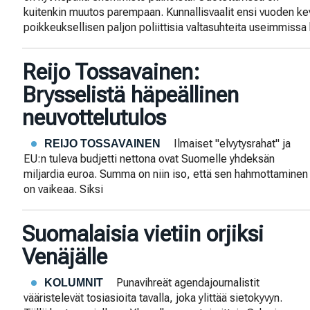
kuitenkin muutos parempaan. Kunnallisvaalit ensi vuoden ke
poikkeuksellisen paljon poliittisia valtasuhteita useimmissa
Reijo Tossavainen:
Brysselistä häpeällinen
neuvottelutulos
Ilmaiset "elvytysrahat" ja
REIJO TOSSAVAINEN
EU:n tuleva budjetti nettona ovat Suomelle yhdeksän
miljardia euroa. Summa on niin iso, että sen hahmottaminen 
on vaikeaa. Siksi
Suomalaisia vietiin orjiksi
Venäjälle
Punavihreät agendajournalistit
KOLUMNIT
vääristelevät tosiasioita tavalla, joka ylittää sietokyvyn.