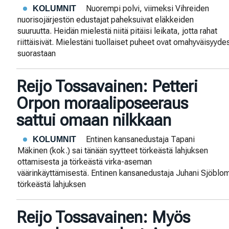
Nuorempi polvi, viimeksi Vihreiden
KOLUMNIT
nuorisojärjestön edustajat paheksuivat eläkkeiden
suuruutta. Heidän mielestä niitä pitäisi leikata, jotta rahat
riittäisivät. Mielestäni tuollaiset puheet ovat omahyväisyyd
suorastaan
Reijo Tossavainen: Petteri
Orpon moraaliposeeraus
sattui omaan nilkkaan
Entinen kansanedustaja Tapani
KOLUMNIT
Mäkinen (kok.) sai tänään syytteet törkeästä lahjuksen
ottamisesta ja törkeästä virka-aseman
väärinkäyttämisestä. Entinen kansanedustaja Juhani Sjöblom 
törkeästä lahjuksen
Reijo Tossavainen: Myös