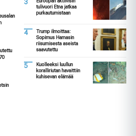
Euroopan aktiivisin
tulivuori Etna jatkaa
purkautumistaan
keusalan
n
Trump ilmoittaa:
Sopimus Hamasin
riisumisesta aseista
saavutettu
utettu
 70
Kuolleeksi luullun
koralliriutan havaittiin
kuhisevan elämää
otsin