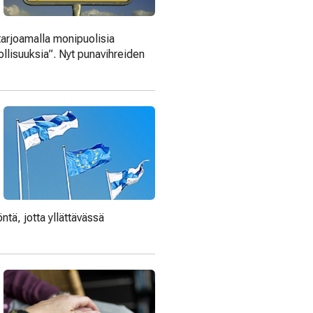
tarjoamalla monipuolisia
ollisuuksia”. Nyt punavihreiden
ntä, jotta yllättävässä