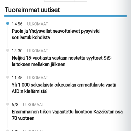
Tuoreimmat uutiset
14:56
ULKOMAAT
Puola ja Yhdysvallat neuvottelevat pysyvistä
sotilastukikohdista
13:30
ULKOMAAT
Neljää 15-vuotiasta vastaan nostettu syytteet SiS-
laitoksen mellakan jälkeen
11:45
ULKOMAAT
Yli 1 000 saksalaista oikeusalan ammattilaista vaatii
AfD:n kieltämistä
6/8
ULKOMAAT
Ensimmäinen tiikeri vapautettu luontoon Kazakstanissa
70 vuoteen