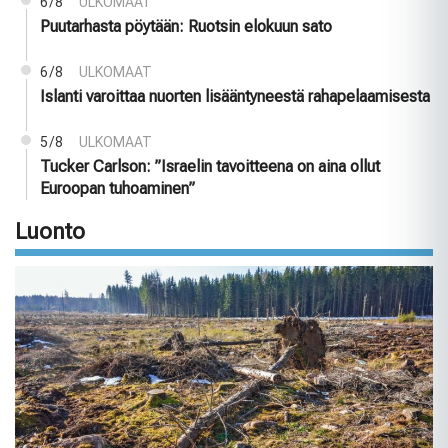
6/8
ULKOMAAT
Puutarhasta pöytään: Ruotsin elokuun sato
6/8
ULKOMAAT
Islanti varoittaa nuorten lisääntyneestä rahapelaamisesta
5/8
ULKOMAAT
Tucker Carlson: ”Israelin tavoitteena on aina ollut
Euroopan tuhoaminen”
Luonto