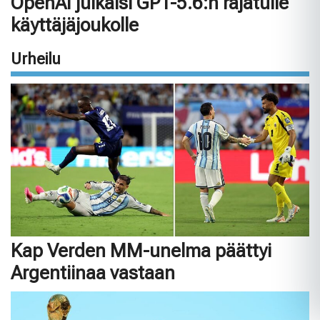
OpenAI julkaisi GPT-5.6:n rajatulle
käyttäjäjoukolle
Urheilu
Kap Verden MM-unelma päättyi
Argentiinaa vastaan