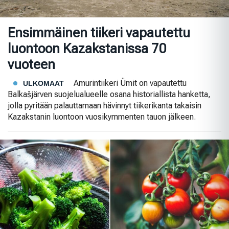
Ensimmäinen tiikeri vapautettu
luontoon Kazakstanissa 70
vuoteen
Amurintiikeri Ümit on vapautettu
ULKOMAAT
Balkašjärven suojelualueelle osana historiallista hanketta,
jolla pyritään palauttamaan hävinnyt tiikerikanta takaisin
Kazakstanin luontoon vuosikymmenten tauon jälkeen.