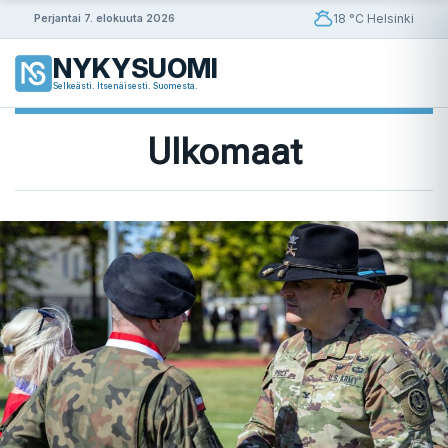
Siirry
18 °C Helsinki
Perjantai 7. elokuuta 2026
sisältöön
NYKYSUOMI
Selkeästi. Itsenäisesti. Suomesta.
Ulkomaat