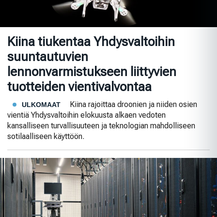
Kiina tiukentaa Yhdysvaltoihin
suuntautuvien
lennonvarmistukseen liittyvien
tuotteiden vientivalvontaa
Kiina rajoittaa droonien ja niiden osien
ULKOMAAT
vientiä Yhdysvaltoihin elokuusta alkaen vedoten
kansalliseen turvallisuuteen ja teknologian mahdolliseen
sotilaalliseen käyttöön.