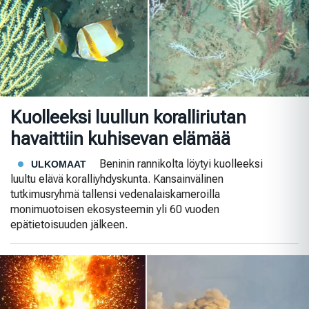
Kuolleeksi luullun koralliriutan
havaittiin kuhisevan elämää
Beninin rannikolta löytyi kuolleeksi
ULKOMAAT
luultu elävä koralliyhdyskunta. Kansainvälinen
tutkimusryhmä tallensi vedenalaiskameroilla
monimuotoisen ekosysteemin yli 60 vuoden
epätietoisuuden jälkeen.