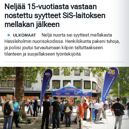
Neljää 15-vuotiasta vastaan
nostettu syytteet SiS-laitoksen
mellakan jälkeen
Neljä nuorta sai syytteet mellakasta
ULKOMAAT
Hässleholmin nuorisokodissa. Henkilökunta pakeni tuhoja,
ja poliisi joutui turvautumaan kilpiin taltuttaakseen
tilanteen ja suojellakseen työntekijöitä.