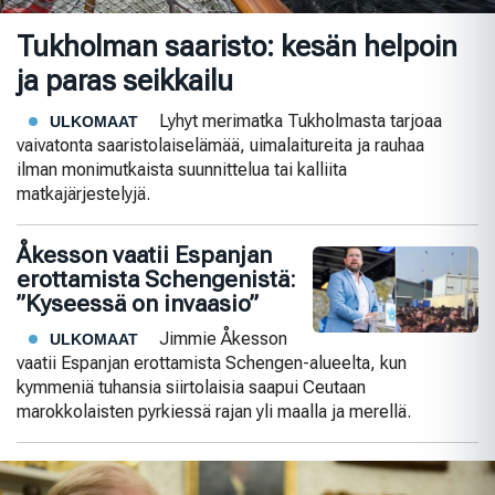
Tukholman saaristo: kesän helpoin
ja paras seikkailu
Lyhyt merimatka Tukholmasta tarjoaa
ULKOMAAT
vaivatonta saaristolaiselämää, uimalaitureita ja rauhaa
ilman monimutkaista suunnittelua tai kalliita
matkajärjestelyjä.
Åkesson vaatii Espanjan
erottamista Schengenistä:
”Kyseessä on invaasio”
Jimmie Åkesson
ULKOMAAT
vaatii Espanjan erottamista Schengen-alueelta, kun
kymmeniä tuhansia siirtolaisia saapui Ceutaan
marokkolaisten pyrkiessä rajan yli maalla ja merellä.