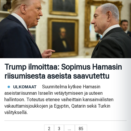
Trump ilmoittaa: Sopimus Hamasin
riisumisesta aseista saavutettu
Suunnitelma kytkee Hamasin
ULKOMAAT
aseistariisunnan Israelin vetäytymiseen ja uuteen
hallintoon. Toteutus etenee vaiheittain kansainvälisten
vakauttamisjoukkojen ja Egyptin, Qatarin sekä Turkin
välityksellä.
2
3
…
85