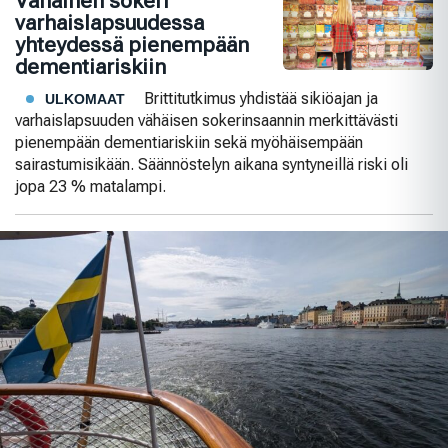
Vähäinen sokeri
varhaislapsuudessa
yhteydessä pienempään
dementiariskiin
Brittitutkimus yhdistää sikiöajan ja
ULKOMAAT
varhaislapsuuden vähäisen sokerinsaannin merkittävästi
pienempään dementiariskiin sekä myöhäisempään
sairastumisikään. Säännöstelyn aikana syntyneillä riski oli
jopa 23 % matalampi.