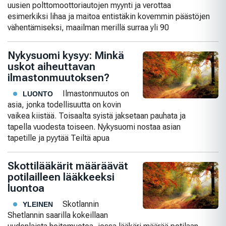
uusien polttomoottoriautojen myynti ja verottaa
esimerkiksi lihaa ja maitoa entistäkin kovemmin päästöjen
vähentämiseksi, maailman merillä surraa yli 90
Nykysuomi kysyy: Minkä
uskot aiheuttavan
ilmastonmuutoksen?
Ilmastonmuutos on
LUONTO
asia, jonka todellisuutta on kovin
vaikea kiistää. Toisaalta syistä jaksetaan pauhata ja
tapella vuodesta toiseen. Nykysuomi nostaa asian
tapetille ja pyytää Teiltä apua
Skottilääkärit määräävät
potilailleen lääkkeeksi
luontoa
Skotlannin
YLEINEN
Shetlannin saarilla kokeillaan