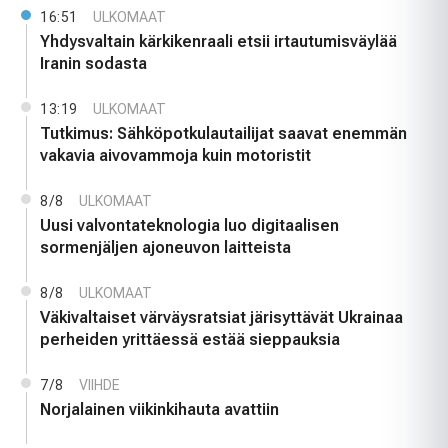
16:51
ULKOMAAT
Yhdysvaltain kärkikenraali etsii irtautumisväylää
Iranin sodasta
13:19
ULKOMAAT
Tutkimus: Sähköpotkulautailijat saavat enemmän
vakavia aivovammoja kuin motoristit
8/8
ULKOMAAT
Uusi valvontateknologia luo digitaalisen
sormenjäljen ajoneuvon laitteista
8/8
ULKOMAAT
Väkivaltaiset värväysratsiat järisyttävät Ukrainaa
perheiden yrittäessä estää sieppauksia
7/8
VIIHDE
Norjalainen viikinkihauta avattiin