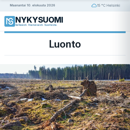
Siirry
15 °C Helsinki
Maanantai 10. elokuuta 2026
sisältöön
NYKYSUOMI
Selkeästi. Itsenäisesti. Suomesta.
Luonto