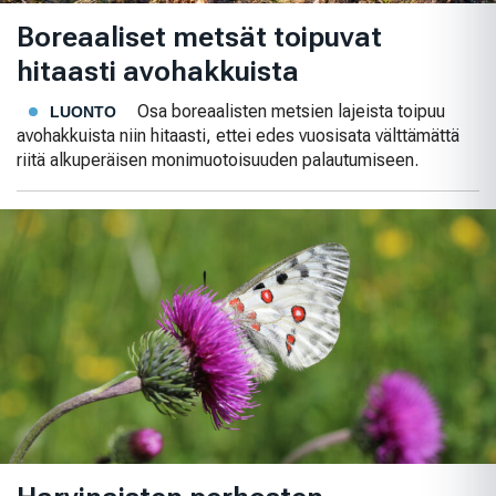
Boreaaliset metsät toipuvat
hitaasti avohakkuista
Osa boreaalisten metsien lajeista toipuu
LUONTO
avohakkuista niin hitaasti, ettei edes vuosisata välttämättä
riitä alkuperäisen monimuotoisuuden palautumiseen.