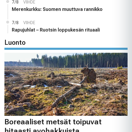
7/8
VIIHDE
Merenkurkku: Suomen muuttuva rannikko
7/8
VIIHDE
Rapujuhlat – Ruotsin loppukesän rituaali
Luonto
Boreaaliset metsät toipuvat
hitaasti avohakkuista