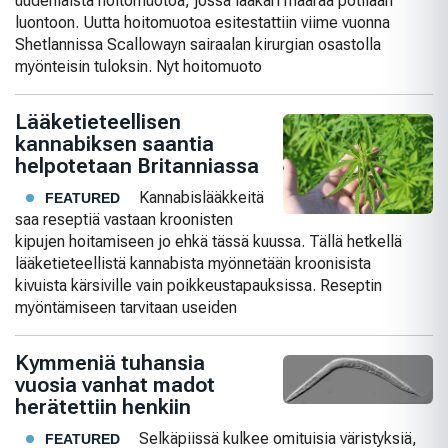
uudenlaista hoitomuotoa, jossa lääkäri määrää potilaan
luontoon. Uutta hoitomuotoa esitestattiin viime vuonna
Shetlannissa Scallowayn sairaalan kirurgian osastolla
myönteisin tuloksin. Nyt hoitomuoto
Lääketieteellisen
kannabiksen saantia
helpotetaan Britanniassa
Kannabislääkkeitä
FEATURED
saa reseptiä vastaan kroonisten
kipujen hoitamiseen jo ehkä tässä kuussa. Tällä hetkellä
lääketieteellistä kannabista myönnetään kroonisista
kivuista kärsiville vain poikkeustapauksissa. Reseptin
myöntämiseen tarvitaan useiden
Kymmeniä tuhansia
vuosia vanhat madot
herätettiin henkiin
Selkäpiissä kulkee omituisia väristyksiä,
FEATURED