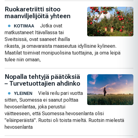
Ruokaretriitti sitoo
maanviljelijöitä yhteen
Jotka ovat
KOTIMAA
matkustaneet Itävallassa tai
Sveitsissä, ovat saaneet ihailla
rikasta, ja omavaraista maaseutua idyllisine kylineen.
Maatilat toimivat monipuolisina tuottajina, ja oma leipä
tulee niin omaan,
Nopalla tehtyjä päätöksiä
– Turvetuottajien ahdinko
Vielä reilu pari vuotta
YLEINEN
sitten, Suomessa ei saanut polttaa
hevosenlantaa, joka perustui
väitteeseen, että Suomessa hevosenlanta olisi
"eläinperäistä". Ruotsi oli toista mieltä. Ruotsin mielestä
hevosenlanta