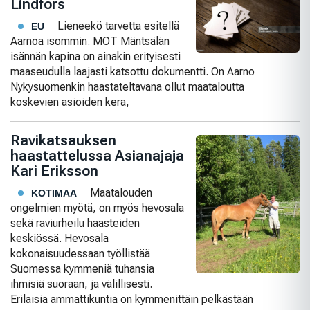
Lindfors
Lieneekö tarvetta esitellä
EU
Aarnoa isommin. MOT Mäntsälän
isännän kapina on ainakin erityisesti
maaseudulla laajasti katsottu dokumentti. On Aarno
Nykysuomenkin haastateltavana ollut maataloutta
koskevien asioiden kera,
Ravikatsauksen
haastattelussa Asianajaja
Kari Eriksson
Maatalouden
KOTIMAA
ongelmien myötä, on myös hevosala
sekä raviurheilu haasteiden
keskiössä. Hevosala
kokonaisuudessaan työllistää
Suomessa kymmeniä tuhansia
ihmisiä suoraan, ja välillisesti.
Erilaisia ammattikuntia on kymmenittäin pelkästään