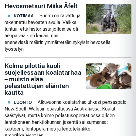
Hevosmetsuri Miika Åfelt
Suomi on raivattu ja
KOTIMAA
rakennettu hevosten avulla. Vaikka
tuntuu, että historiasta jolloin se oli
arkipäivää - on kauan, niin
enenevissä määrin ymmärretään nykyisin hevosella
työstetyn
Kolme pilottia kuoli
suojellessaan koalatarhaa
– muisto elää
pelastettujen eläinten
kautta
Alkuvuonna koalatarhaa uhkasi pensaspalo
LUONTO
New South Walesin osavaltiossa Australiassa. Koalat
säästyivät, mutta kolme pelastusoperaatiossa olleen
lentokoneen henkilökunnan jäsentä sai surmansa:
kapteeni, lentoperämies ja lentoteknikko.
Amerikkalaiset Ian