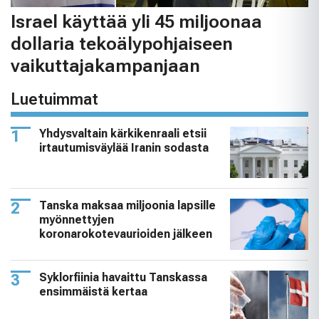
Israel käyttää yli 45 miljoonaa
dollaria tekoälypohjaiseen
vaikuttajakampanjaan
Luetuimmat
Yhdysvaltain kärkikenraali etsii
irtautumisväylää Iranin sodasta
Tanska maksaa miljoonia lapsille
myönnettyjen
koronarokotevaurioiden jälkeen
Syklorfiinia havaittu Tanskassa
ensimmäistä kertaa