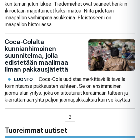
kun tämän jutun lukee. Tiedemiehet ovat saaneet henkiin
ikiroutaan majoittuneet kaksi matoa. Niitä pidetään
maapallon vanhimpina asukkeina. Pleistoseeni on
maapallon historiassa
Coca-Colalta
kunnianhimoinen
suunnitelma, jolla
edistetään maailmaa
ilman pakkausjätettä
Coca-Cola uudistaa merkittävällä tavalla
LUONTO
toimintaansa pakkausten suhteen. Se on ensimmäinen
juoma-alan yritys, joka on sitoutunut keräämään talteen ja
kierrättämään yhtä paljon juomapakkauksia kuin se käyttää
2
Tuoreimmat uutiset