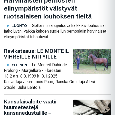
Harvinaisten perhosten
elinympäristöt väistyvät
ruotsalaisen louhoksen tieltä
Gotlannissa sijaitseva kalkkikivilouhos sai
LUONTO
jatkoluvan, vaikka kahden suojellun perhoslajin harvinaiset
elinympäristöt tuhoutuvat.
Ravikatsaus: LE MONTEIL
VIHREILLE NIITYILLE
Le Monteil Dahir de
YLEINEN
Prelong - Morgaflore - Florestan
13,2 a s. 8.3.1999 k. 3.1.2025
Kasvattaja Jean-Louis Pauc, Ranska Omistaja Alesi
Stable, Juha Lehtola
Kansalaisaloite vaatii
huumetestejä
kansanedustajille –