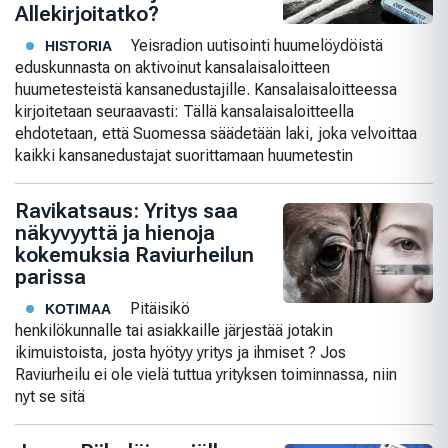
Allekirjoitatko?
Yeisradion uutisointi huumelöydöistä
HISTORIA
eduskunnasta on aktivoinut kansalaisaloitteen
huumetesteistä kansanedustajille. Kansalaisaloitteessa
kirjoitetaan seuraavasti: Tällä kansalaisaloitteella
ehdotetaan, että Suomessa säädetään laki, joka velvoittaa
kaikki kansanedustajat suorittamaan huumetestin
Ravikatsaus: Yritys saa
näkyvyyttä ja hienoja
kokemuksia Raviurheilun
parissa
Pitäisikö
KOTIMAA
henkilökunnalle tai asiakkaille järjestää jotakin
ikimuistoista, josta hyötyy yritys ja ihmiset ? Jos
Raviurheilu ei ole vielä tuttua yrityksen toiminnassa, niin
nyt se sitä