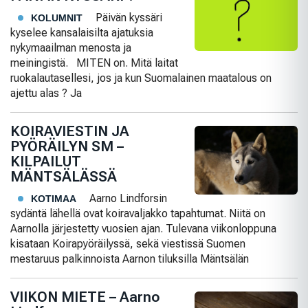
Päivän kyssäri
KOLUMNIT
kyselee kansalaisilta ajatuksia
nykymaailman menosta ja
meiningistä. MITEN on. Mitä laitat
ruokalautasellesi, jos ja kun Suomalainen maatalous on
ajettu alas ? Ja
KOIRAVIESTIN JA
PYÖRÄILYN SM –
KILPAILUT
MÄNTSÄLÄSSÄ
Aarno Lindforsin
KOTIMAA
sydäntä lähellä ovat koiravaljakko tapahtumat. Niitä on
Aarnolla järjestetty vuosien ajan. Tulevana viikonloppuna
kisataan Koirapyöräilyssä, sekä viestissä Suomen
mestaruus palkinnoista Aarnon tiluksilla Mäntsälän
VIIKON MIETE – Aarno