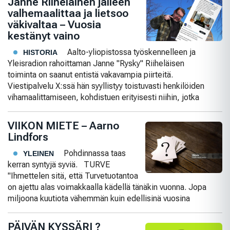
Janne Riiheläinen jälleen
valhemaalittaa ja lietsoo
väkivaltaa – Vuosia
kestänyt vaino
Aalto-yliopistossa työskennelleen ja
HISTORIA
Yleisradion rahoittaman Janne "Rysky" Riiheläisen
toiminta on saanut entistä vakavampia piirteitä.
Viestipalvelu X:ssä hän syyllistyy toistuvasti henkilöiden
vihamaalittamiseen, kohdistuen erityisesti niihin, jotka
VIIKON MIETE – Aarno
Lindfors
Pohdinnassa taas
YLEINEN
kerran syntyjä syviä. TURVE
"Ihmettelen sitä, että Turvetuotantoa
on ajettu alas voimakkaalla kädellä tänäkin vuonna. Jopa
miljoona kuutiota vähemmän kuin edellisinä vuosina
PÄIVÄN KYSSÄRI ?