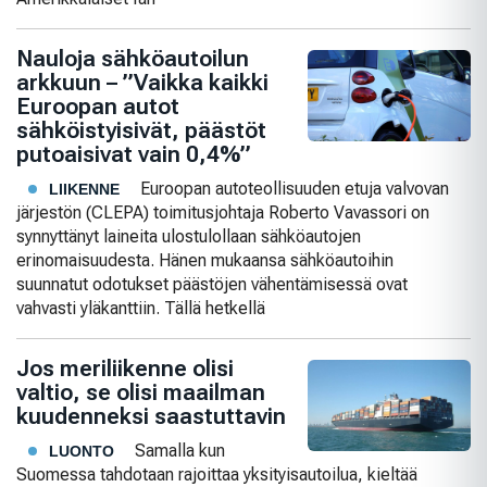
Nauloja sähköautoilun
arkkuun – ”Vaikka kaikki
Euroopan autot
sähköistyisivät, päästöt
putoaisivat vain 0,4%”
Euroopan autoteollisuuden etuja valvovan
LIIKENNE
järjestön (CLEPA) toimitusjohtaja Roberto Vavassori on
synnyttänyt laineita ulostulollaan sähköautojen
erinomaisuudesta. Hänen mukaansa sähköautoihin
suunnatut odotukset päästöjen vähentämisessä ovat
vahvasti yläkanttiin. Tällä hetkellä
Jos meriliikenne olisi
valtio, se olisi maailman
kuudenneksi saastuttavin
Samalla kun
LUONTO
Suomessa tahdotaan rajoittaa yksityisautoilua, kieltää