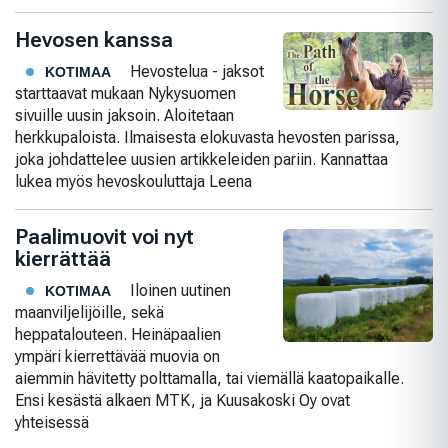
Hevosen kanssa
Hevostelua - jaksot
KOTIMAA
starttaavat mukaan Nykysuomen
sivuille uusin jaksoin. Aloitetaan
herkkupaloista. Ilmaisesta elokuvasta hevosten parissa,
joka johdattelee uusien artikkeleiden pariin. Kannattaa
lukea myös hevoskouluttaja Leena
Paalimuovit voi nyt
kierrättää
Iloinen uutinen
KOTIMAA
maanviljelijöille, sekä
heppatalouteen. Heinäpaalien
ympäri kierrettävää muovia on
aiemmin hävitetty polttamalla, tai viemällä kaatopaikalle.
Ensi kesästä alkaen MTK, ja Kuusakoski Oy ovat
yhteisessä