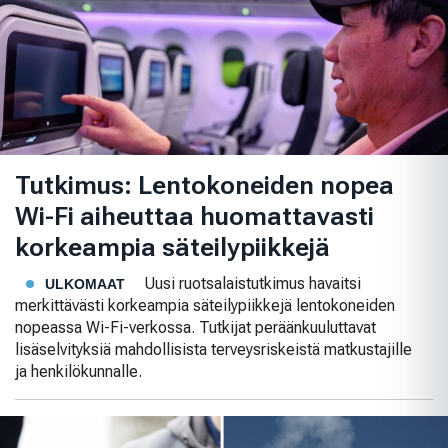
Tutkimus: Lentokoneiden nopea
Wi-Fi aiheuttaa huomattavasti
korkeampia säteilypiikkejä
Uusi ruotsalaistutkimus havaitsi
ULKOMAAT
merkittävästi korkeampia säteilypiikkejä lentokoneiden
nopeassa Wi-Fi-verkossa. Tutkijat peräänkuuluttavat
lisäselvityksiä mahdollisista terveysriskeistä matkustajille
ja henkilökunnalle.