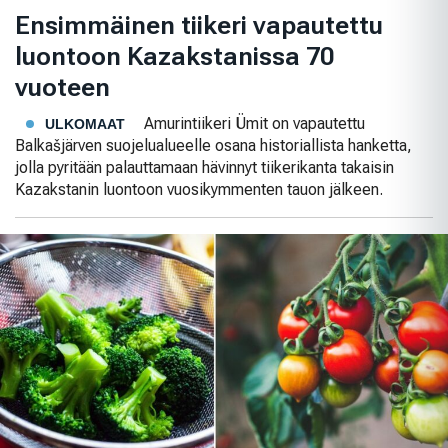
Ensimmäinen tiikeri vapautettu
luontoon Kazakstanissa 70
vuoteen
Amurintiikeri Ümit on vapautettu
ULKOMAAT
Balkašjärven suojelualueelle osana historiallista hanketta,
jolla pyritään palauttamaan hävinnyt tiikerikanta takaisin
Kazakstanin luontoon vuosikymmenten tauon jälkeen.