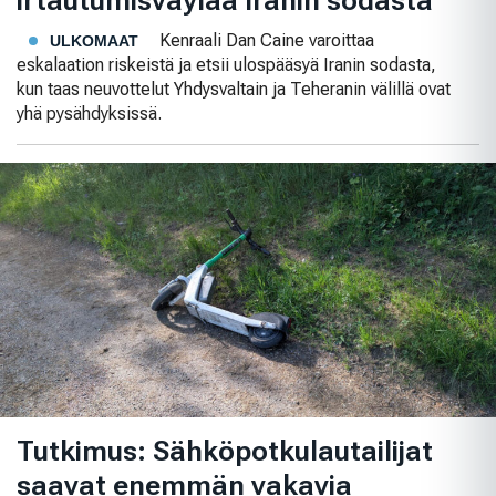
irtautumisväylää Iranin sodasta
Kenraali Dan Caine varoittaa
ULKOMAAT
eskalaation riskeistä ja etsii ulospääsyä Iranin sodasta,
kun taas neuvottelut Yhdysvaltain ja Teheranin välillä ovat
yhä pysähdyksissä.
Tutkimus: Sähköpotkulautailijat
saavat enemmän vakavia