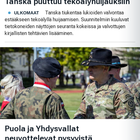
Tanska puuttuu tekoälyhuijauksiin
Tanska tiukentaa lukioiden valvontaa
ULKOMAAT
estääkseen tekoälyllä huijaamisen. Suunnitelmiin kuuluvat
tietokoneiden näyttöjen seuranta kokeissa ja valvottujen
kirjallisten tehtävien lisääminen.
Puola ja Yhdysvallat
neuvottelevat pysyvistä