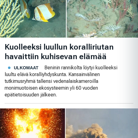
Kuolleeksi luullun koralliriutan
havaittiin kuhisevan elämää
Beninin rannikolta löytyi kuolleeksi
ULKOMAAT
luultu elävä koralliyhdyskunta. Kansainvälinen
tutkimusryhmä tallensi vedenalaiskameroilla
monimuotoisen ekosysteemin yli 60 vuoden
epätietoisuuden jälkeen.