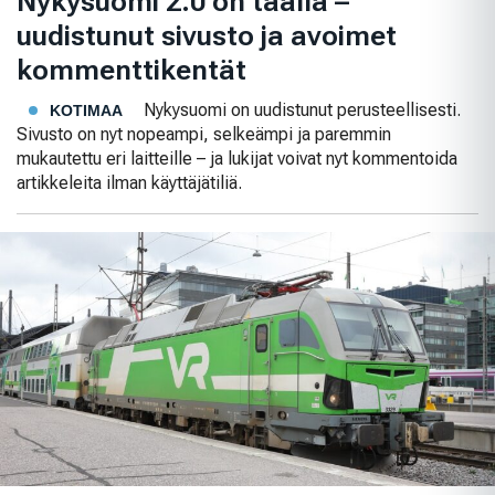
Nykysuomi 2.0 on täällä –
uudistunut sivusto ja avoimet
kommenttikentät
Nykysuomi on uudistunut perusteellisesti.
KOTIMAA
Sivusto on nyt nopeampi, selkeämpi ja paremmin
mukautettu eri laitteille – ja lukijat voivat nyt kommentoida
artikkeleita ilman käyttäjätiliä.