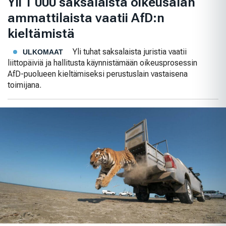
Yli 1 000 saksalaista oikeusalan
ammattilaista vaatii AfD:n
kieltämistä
Yli tuhat saksalaista juristia vaatii
ULKOMAAT
liittopäiviä ja hallitusta käynnistämään oikeusprosessin
AfD-puolueen kieltämiseksi perustuslain vastaisena
toimijana.