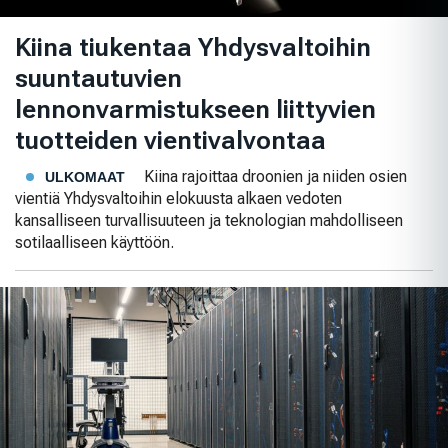
Kiina tiukentaa Yhdysvaltoihin
suuntautuvien
lennonvarmistukseen liittyvien
tuotteiden vientivalvontaa
Kiina rajoittaa droonien ja niiden osien
ULKOMAAT
vientiä Yhdysvaltoihin elokuusta alkaen vedoten
kansalliseen turvallisuuteen ja teknologian mahdolliseen
sotilaalliseen käyttöön.