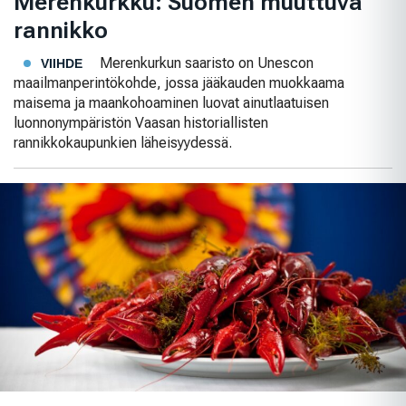
Merenkurkku: Suomen muuttuva
rannikko
Merenkurkun saaristo on Unescon
VIIHDE
maailmanperintökohde, jossa jääkauden muokkaama
maisema ja maankohoaminen luovat ainutlaatuisen
luonnonympäristön Vaasan historiallisten
rannikkokaupunkien läheisyydessä.