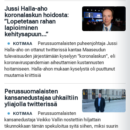
Jussi Halla-aho
koronalaskun hoidosta:
”Lopetetaan rahan
lapioiminen
kehitysapuun…”
Perussuomalaisten puheenjohtaja Jussi
KOTIMAA
Halla-aho on ottanut twitterissä kantaa Maaseudun
tulevaisuuden järjestämään kyselyyn "koronalaskun", eli
koronaviruspandemian aiheuttamien kustannusten
hoitamiseen. Halla-ahon mukaan kyselystä oli puuttunut
muutamia kriittisiä
Perussuomalaisten
kansanedustajaa uhkailtiin
yliajolla twitterissä
Perussuomalaisten
KOTIMAA
kansanedustaja Veikko Vallin nostettiin hiljattain
tikunnokkaan tämän spekuloitua syitä siihen, miksi suurin