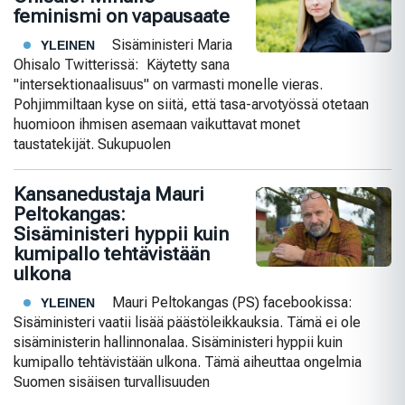
feminismi on vapausaate
Sisäministeri Maria
YLEINEN
Ohisalo Twitterissä: Käytetty sana
"intersektionaalisuus" on varmasti monelle vieras.
Pohjimmiltaan kyse on siitä, että tasa-arvotyössä otetaan
huomioon ihmisen asemaan vaikuttavat monet
taustatekijät. Sukupuolen
Kansanedustaja Mauri
Peltokangas:
Sisäministeri hyppii kuin
kumipallo tehtävistään
ulkona
Mauri Peltokangas (PS) facebookissa:
YLEINEN
Sisäministeri vaatii lisää päästöleikkauksia. Tämä ei ole
sisäministerin hallinnonalaa. Sisäministeri hyppii kuin
kumipallo tehtävistään ulkona. Tämä aiheuttaa ongelmia
Suomen sisäisen turvallisuuden