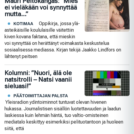
Mauri Peltokangas: ”Mies
ei vieläkään voi synnyttää
mutta…”
Oppikirja, jossa ylä-
KOTIMAA
asteikäisille koululaisille väitettiin
kiven kovana faktana, että mieskin
voi synnyttää on herättänyt voimakasta keskustelua
sosiaalisessa mediassa. Kirjan tekijä Jaakko Lindfors on
lähtenyt peitsen
Kolumni: ”Nuori, älä ole
natsitrolli – Natsi vaanii
sieluasi!”
PÄÄTOIMITTAJAN PALSTA
Yleisradion ydintoiminnot tuntuvat olevan hivenen
hukassa. Journalistisen sisällön luotettavuuden ja laadun
laskiessa kuin lehmän häntä, tuo valtio-omisteinen
mediatalo keskittyy esimerkiksi pelituotantoon ja huoleen
siitä, että