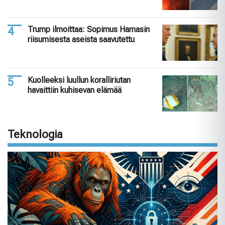
Trump ilmoittaa: Sopimus Hamasin
riisumisesta aseista saavutettu
Kuolleeksi luullun koralliriutan
havaittiin kuhisevan elämää
Teknologia