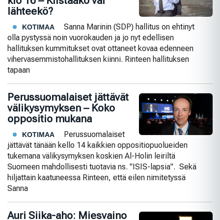
klo 16 – Kiistääkö vai
lähteekö?
Sanna Marinin (SDP) hallitus on ehtinyt
KOTIMAA
olla pystyssä noin vuorokauden ja jo nyt edellisen
hallituksen kummitukset ovat ottaneet kovaa edenneen
vihervasemmistohallituksen kiinni. Rinteen hallituksen
tapaan
Perussuomalaiset jättävät
välikysymyksen – Koko
oppositio mukana
Perussuomalaiset
KOTIMAA
jättävät tänään kello 14 kaikkien oppositiopuolueiden
tukemana välikysymyksen koskien Al-Holin leiriltä
Suomeen mahdollisesti tuotavia ns. "ISIS-lapsia". Sekä
hiljattain kaatuneessa Rinteen, että eilen nimitetyssä
Sanna
Auri Siika-aho: Miesvaino