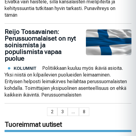
Eivätkä vain haistele, sillä kansalaisten mielipiteitä ja
kehityssuuntia tutkitaan hyvin tarkasti. Punavihreys on
tämän
Reijo Tossavainen:
Perussuomalaiset on nyt
soinismista ja
populismista vapaa
puolue
Politiikkaan kuuluu myös ikäviä asioita.
KOLUMNIT
Yksi niistä on kilpailevien puolueiden leimaaminen.
Erityisen helposti leimakirves heilahtaa perussuomalaisten
kohdalla. Toimittajien yksipuolinen asenteellisuus on ehkä
kaikkein ikävintä. Perussuomalaisten
2
3
…
8
Tuoreimmat uutiset