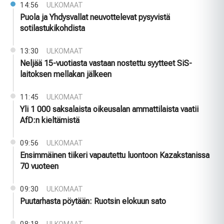
14:56
ULKOMAAT
Puola ja Yhdysvallat neuvottelevat pysyvistä
sotilastukikohdista
13:30
ULKOMAAT
Neljää 15-vuotiasta vastaan nostettu syytteet SiS-
laitoksen mellakan jälkeen
11:45
ULKOMAAT
Yli 1 000 saksalaista oikeusalan ammattilaista vaatii
AfD:n kieltämistä
09:56
ULKOMAAT
Ensimmäinen tiikeri vapautettu luontoon Kazakstanissa
70 vuoteen
09:30
ULKOMAAT
Puutarhasta pöytään: Ruotsin elokuun sato