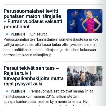
Perussuomalaiset levitti
punaisen maton itärajalle
– Purran vuodatus vakuutti
perushönöt
Kun seuraa
YLEINEN
Perussuomalaisten "kannattajien" somekeskustelua ei voi
välttyä ajatukselta, että tässä taitaa olla hyväuskoisimmat
hönöt politiikan kentältä. Itäraja suljettiin lähes kokonaan
normaalilta kadun tallaajilta ja
Persut tekivät sen taas –
Rajalta tulvii
turvapaikanhakijoita mutta
rajat pysyvät auki
Perussuomalaiset jatkavat samaa linjaa
YLEINEN
hallituksessa kuin vuonna 2015, silloin otettiin
turvapaikanhakijoita maahan kymmeniä tuhansia. Nyt