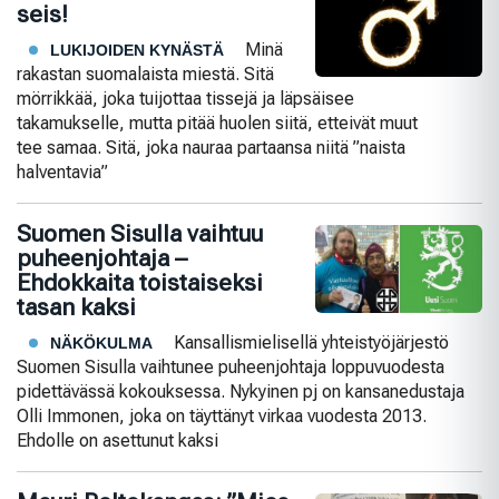
seis!
Minä
LUKIJOIDEN KYNÄSTÄ
rakastan suomalaista miestä. Sitä
mörrikkää, joka tuijottaa tissejä ja läpsäisee
takamukselle, mutta pitää huolen siitä, etteivät muut
tee samaa. Sitä, joka nauraa partaansa niitä ”naista
halventavia”
Suomen Sisulla vaihtuu
puheenjohtaja –
Ehdokkaita toistaiseksi
tasan kaksi
Kansallismielisellä yhteistyöjärjestö
NÄKÖKULMA
Suomen Sisulla vaihtunee puheenjohtaja loppuvuodesta
pidettävässä kokouksessa. Nykyinen pj on kansanedustaja
Olli Immonen, joka on täyttänyt virkaa vuodesta 2013.
Ehdolle on asettunut kaksi