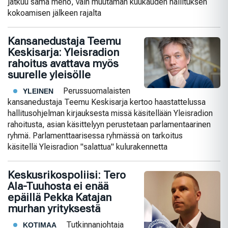
jatkuu sama meno, vain muutaman kuukauden hallituksen
kokoamisen jälkeen rajalta
Kansanedustaja Teemu
Keskisarja: Yleisradion
rahoitus avattava myös
suurelle yleisölle
Perussuomalaisten
YLEINEN
kansanedustaja Teemu Keskisarja kertoo haastattelussa
hallitusohjelman kirjauksesta missä käsitellään Yleisradion
rahoitusta, asian käsittelyyn perustetaan parlamentaarinen
ryhmä. Parlamenttaarisessa ryhmässä on tarkoitus
käsitellä Yleisradion "salattua" kulurakennetta
Keskusrikospoliisi: Tero
Ala-Tuuhosta ei enää
epäillä Pekka Katajan
murhan yrityksestä
Tutkinnanjohtaja
KOTIMAA