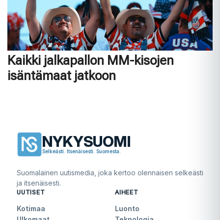
Kaikki jalkapallon MM-kisojen
isäntämaat jatkoon
NYKYSUOMI
Selkeästi. Itsenäisesti. Suomesta.
Suomalainen uutismedia, joka kertoo olennaisen selkeästi
ja itsenäisesti.
UUTISET
AIHEET
Kotimaa
Luonto
Ulkomaat
Teknologia