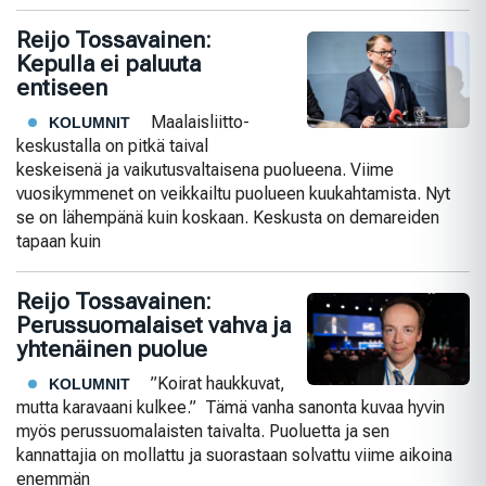
Reijo Tossavainen:
Kepulla ei paluuta
entiseen
Maalaisliitto-
KOLUMNIT
keskustalla on pitkä taival
keskeisenä ja vaikutusvaltaisena puolueena. Viime
vuosikymmenet on veikkailtu puolueen kuukahtamista. Nyt
se on lähempänä kuin koskaan. Keskusta on demareiden
tapaan kuin
Reijo Tossavainen:
Perussuomalaiset vahva ja
yhtenäinen puolue
”Koirat haukkuvat,
KOLUMNIT
mutta karavaani kulkee.” Tämä vanha sanonta kuvaa hyvin
myös perussuomalaisten taivalta. Puoluetta ja sen
kannattajia on mollattu ja suorastaan solvattu viime aikoina
enemmän