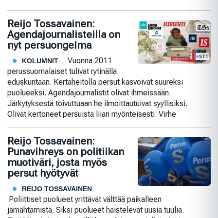
Reijo Tossavainen:
Agendajournalisteilla on
nyt persuongelma
Vuonna 2011
KOLUMNIT
perussuomalaiset tulivat rytinällä
eduskuntaan. Kertaheitolla persut kasvoivat suureksi
puolueeksi. Agendajournalistit olivat ihmeissään.
Järkytyksestä toivuttuaan he ilmoittautuivat syyllisiksi.
Olivat kertoneet persuista liian myönteisesti. Virhe
Reijo Tossavainen:
Punavihreys on politiikan
muotiväri, josta myös
persut hyötyvät
REIJO TOSSAVAINEN
Poliittiset puolueet yrittävät välttää paikalleen
jämähtämistä. Siksi puolueet haistelevat uusia tuulia.