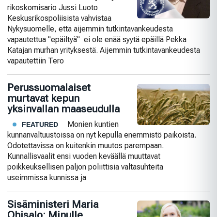
rikoskomisario Jussi Luoto
Keskusrikospoliisista vahvistaa
Nykysuomelle, että aijemmin tutkintavankeudesta
vapautettua "epäiltyä" ei ole enää syytä epäillä Pekka
Katajan murhan yrityksestä. Aijemmin tutkintavankeudesta
vapautettiin Tero
Perussuomalaiset
murtavat kepun
yksinvallan maaseudulla
Monien kuntien
FEATURED
kunnanvaltuustoissa on nyt kepulla enemmistö paikoista.
Odotettavissa on kuitenkin muutos parempaan.
Kunnallisvaalit ensi vuoden keväällä muuttavat
poikkeuksellisen paljon poliittisia valtasuhteita
useimmissa kunnissa ja
Sisäministeri Maria
Ohisalo: Minulle