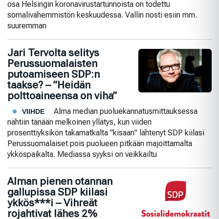
osa Helsingin koronavirustartunnoista on todettu
somalivähemmistön keskuudessa. Vallin nosti esiin mm.
suuremman
Jari Tervolta selitys
Perussuomalaisten
putoamiseen SDP:n
taakse? – ”Heidän
polttoaineensa on viha”
Alma median puoluekannatusmittauksessa
VIIHDE
nähtiin tänään melkoinen yllätys, kun viiden
prosenttiyksikön takamatkalta "kisaan" lähtenyt SDP kiilasi
Perussuomalaiset pois puolueen pitkään majoittamalta
ykköspaikalta. Mediassa syyksi on veikkailtu
Alman pienen otannan
gallupissa SDP kiilasi
ykkös***i – Vihreät
rojahtivat lähes 2%