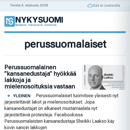
Siirry
Sää ei saatavilla
Torstai 6. elokuuta 2026
sisältöön
NYKYSUOMI
Selkeästi. Itsenäisesti. Suomesta.
perussuomalaiset
Perussuomalainen
”kansanedustaja” hyökkää
lakkoja ja
mielenosoituksia vastaan
Perussuomalaiset tuomitsee yleisesti nyt
YLEINEN
järjestettävät lakot ja mielenosoitukset. Jopa
kansanedustajat on alkaneet mustamaalata nyt
järjestettäviä protesteja. Facebookissa
Perussuomalaisten kansanedustaja Sheikki Laakso käy
kovin sanoin lakkojen