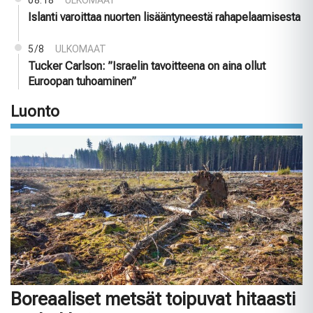
08:18
ULKOMAAT
Islanti varoittaa nuorten lisääntyneestä rahapelaamisesta
5/8
ULKOMAAT
Tucker Carlson: ”Israelin tavoitteena on aina ollut
Euroopan tuhoaminen”
Luonto
Boreaaliset metsät toipuvat hitaasti