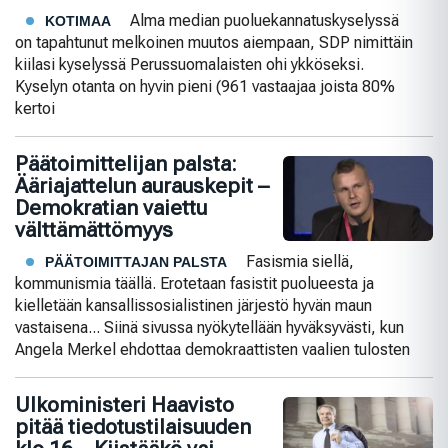
Alma median puoluekannatuskyselyssä
KOTIMAA
on tapahtunut melkoinen muutos aiempaan, SDP nimittäin
kiilasi kyselyssä Perussuomalaisten ohi ykköseksi.
Kyselyn otanta on hyvin pieni (961 vastaajaa joista 80%
kertoi
Päätoimittelijan palsta:
Ääriajattelun aurauskepit –
Demokratian vaiettu
välttämättömyys
Fasismia siellä,
PÄÄTOIMITTAJAN PALSTA
kommunismia täällä. Erotetaan fasistit puolueesta ja
kielletään kansallissosialistinen järjestö hyvän maun
vastaisena... Siinä sivussa nyökytellään hyväksyvästi, kun
Angela Merkel ehdottaa demokraattisten vaalien tulosten
Ulkoministeri Haavisto
pitää tiedotustilaisuuden