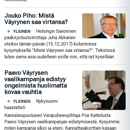
Jouko Piho: Mistä
Väyrynen saa virtansa?
Helsingin Sanomien
YLEINEN
pääkirjoitustoimittaja Juha Akkanen
otsikoi tämän päivän (15.12.2017) kolumninsa
kysymyksellä ”Mistä Väyrynen saa virtansa?”. Tekstissä
tulee sama asia uudelleen esille niin, että nyt kysellään
Paavo Väyrysen
vaalikampanja edistyy
ongelmista huolimatta
kovaa vauhtia
Nykysuomi
YLEINEN
haastatteli
Kansalaispuolueen Varapuheenjohtaja Piia Kattelusta
Paavo Väyrysen vaalikampanjan edistymisestä. Kysyimme
miten kampanja alkoi ja eteni. Kannattajakorttien kasaan