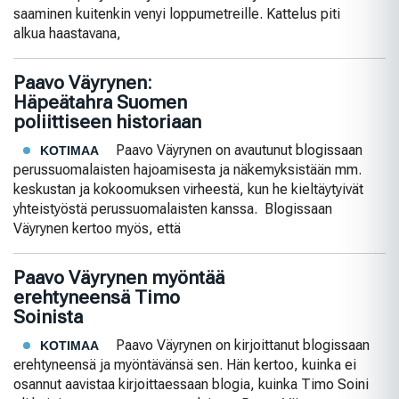
saaminen kuitenkin venyi loppumetreille. Kattelus piti
alkua haastavana,
Paavo Väyrynen:
Häpeätahra Suomen
poliittiseen historiaan
Paavo Väyrynen on avautunut blogissaan
KOTIMAA
perussuomalaisten hajoamisesta ja näkemyksistään mm.
keskustan ja kokoomuksen virheestä, kun he kieltäytyivät
yhteistyöstä perussuomalaisten kanssa. Blogissaan
Väyrynen kertoo myös, että
Paavo Väyrynen myöntää
erehtyneensä Timo
Soinista
Paavo Väyrynen on kirjoittanut blogissaan
KOTIMAA
erehtyneensä ja myöntävänsä sen. Hän kertoo, kuinka ei
osannut aavistaa kirjoittaessaan blogia, kuinka Timo Soini