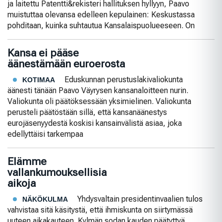
ja laitettu Patentti&rekisteri hallituksen hyllyyn, Paavo
muistuttaa olevansa edelleen kepulainen: Keskustassa
pohditaan, kuinka suhtautua Kansalaispuolueeseen. On
Kansa ei pääse
äänestämään euroerosta
Eduskunnan perustuslakivaliokunta
KOTIMAA
äänesti tänään Paavo Väyrysen kansanaloitteen nurin.
Valiokunta oli päätöksessään yksimielinen. Valiokunta
perusteli päätöstään sillä, että kansanäänestys
eurojäsenyydestä koskisi kansainvälistä asiaa, joka
edellyttäisi tarkempaa
Elämme
vallankumouksellisia
aikoja
Yhdysvaltain presidentinvaalien tulos
NÄKÖKULMA
vahvistaa sitä käsitystä, että ihmiskunta on siirtymässä
uuteen aikakauteen. Kylmän sodan kauden päätyttyä