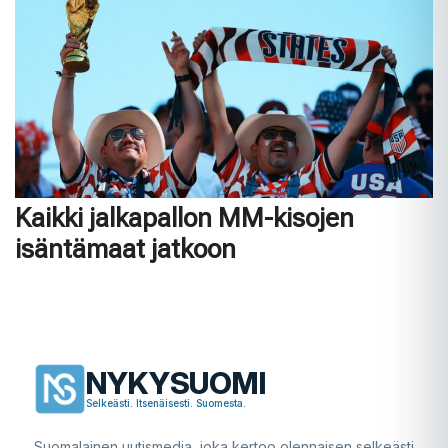
Kaikki jalkapallon MM-kisojen
isäntämaat jatkoon
NYKYSUOMI
Selkeästi. Itsenäisesti. Suomesta.
Suomalainen uutismedia, joka kertoo olennaisen selkeästi