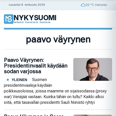
Siirry
20 °C Helsinki
Lauantai 8. elokuuta 2026
sisältöön
NYKYSUOMI
Selkeästi. Itsenäisesti. Suomesta.
paavo väyrynen
Paavo Väyrynen:
Presidentinvaalit käydään
sodan varjossa
Suomen
YLEINEN
presidentinvaaleja käydään
poikkeusoloissa, joissa maamme on sijaissodassa (proxy
war) Venäjää vastaan. Kuinka tähän on tultu? Kaikki alkoi
siitä, että tasavallan presidentti Sauli Niinistö ryhtyi