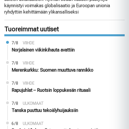
käynnistyi voimakas globalisaatio ja Euroopan unionia
ryhdyttiin kehittämään ylikansalliseksi
Tuoreimmat uutiset
7/8
VIIHDE
Norjalainen viikinkihauta avattiin
7/8
VIIHDE
Merenkurkku: Suomen muuttuva rannikko
7/8
VIIHDE
Rapujuhlat – Ruotsin loppukesän rituaali
7/8
ULKOMAAT
Tanska puuttuu tekoälyhuijauksiin
6/8
ULKOMAAT