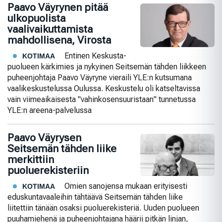
Paavo Väyrynen pitää
ulkopuolista
vaalivaikuttamista
mahdollisena, Virosta
Entinen Keskusta-
KOTIMAA
puolueen kärkimies ja nykyinen Seitsemän tähden liikkeen
puheenjohtaja Paavo Väyryne vieraili YLE:n kutsumana
vaalikeskustelussa Oulussa. Keskustelu oli katseltavissa
vain viimeaikaisesta "vahinkosensuuristaan" tunnetussa
YLE:n areena-palvelussa
Paavo Väyrysen
Seitsemän tähden liike
merkittiin
puoluerekisteriin
Omien sanojensa mukaan erityisesti
KOTIMAA
eduskuntavaaleihin tähtäävä Seitsemän tähden liike
liitettiin tänään osaksi puoluerekisteriä. Uuden puolueen
puuhamiehenä ja puheenjohtajana häärii pitkän linjan,