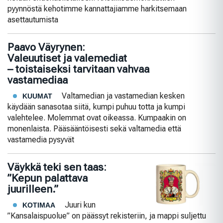
pyynnöstä kehotimme kannattajiamme harkitsemaan
asettautumista
Paavo Väyrynen:
Valeuutiset ja valemediat
– toistaiseksi tarvitaan vahvaa
vastamediaa
Valtamedian ja vastamedian kesken
KUUMAT
käydään sanasotaa siitä, kumpi puhuu totta ja kumpi
valehtelee. Molemmat ovat oikeassa. Kumpaakin on
monenlaista. Pääsään­töi­sesti sekä valtamedia että
vastamedia pysyvät
Väykkä teki sen taas:
”Kepun palattava
juurilleen.”
Juuri kun
KOTIMAA
”Kansalaispuolue” on päässyt rekisteriin, ja mappi suljettu