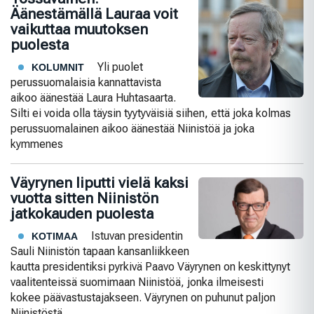
Äänestämällä Lauraa voit
vaikuttaa muutoksen
puolesta
Yli puolet
KOLUMNIT
perussuomalaisia kannattavista
aikoo äänestää Laura Huhtasaarta.
Silti ei voida olla täysin tyytyväisiä siihen, että joka kolmas
perussuomalainen aikoo äänestää Niinistöä ja joka
kymmenes
Väyrynen liputti vielä kaksi
vuotta sitten Niinistön
jatkokauden puolesta
Istuvan presidentin
KOTIMAA
Sauli Niinistön tapaan kansanliikkeen
kautta presidentiksi pyrkivä Paavo Väyrynen on keskittynyt
vaalitenteissä suomimaan Niinistöä, jonka ilmeisesti
kokee päävastustajakseen. Väyrynen on puhunut paljon
Niinistöstä,