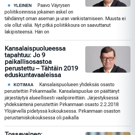
Paavo Väyrysen
YLEINEN
poliitikoinnissa jokainen askel on
tähdännyt oman aseman ja uran vankistamiseen. Muusta ei
ole ollut väliä. Nyt pitkä poliitikkoura on saavuttanut
lakipisteensä. Hän on
Kansalaispuolueessa
tapahtuu: Jo 9
paikallisosastoa
perustettu – Tähtäin 2019
eduskuntavaaleissa
Kansalaispuolueen yhdeksäs osasto
KOTIMAA
perustettiin Pirkanmaalle. Kansalaispuolue on päättänyt
järjestäytyä alueellisesti vaalipiireittäin. Järjestyksessä
yhdeksäntenä perustettiin Pirkanmaan osasto 2.2.2018
Ylöjärvellä pidetyssä kokouksessa. Pirkanmaan osaston
perustamiskokouksessa oli paikalla
Tossavainen: