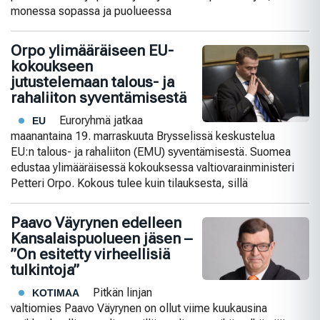
monessa sopassa ja puolueessa
Orpo ylimääräiseen EU-
kokoukseen
jutustelemaan talous- ja
rahaliiton syventämisestä
Euroryhmä jatkaa
EU
maanantaina 19. marraskuuta Brysselissä keskustelua
EU:n talous- ja rahaliiton (EMU) syventämisestä. Suomea
edustaa ylimääräisessä kokouksessa valtiovarainministeri
Petteri Orpo. Kokous tulee kuin tilauksesta, sillä
Paavo Väyrynen edelleen
Kansalaispuolueen jäsen –
”On esitetty virheellisiä
tulkintoja”
Pitkän linjan
KOTIMAA
valtiomies Paavo Väyrynen on ollut viime kuukausina