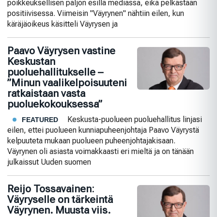
poikkeuksellisen paljon esillä mediassa, eikä pelkästään
positiivisessa. Viimeisin "Väyrynen" nähtiin eilen, kun
käräjäoikeus käsitteli Väyrysen ja
Paavo Väyrysen vastine
Keskustan
puoluehallitukselle –
”Minun vaalikelpoisuuteni
ratkaistaan vasta
puoluekokouksessa”
Keskusta-puolueen puoluehallitus linjasi
FEATURED
eilen, ettei puolueen kunniapuheenjohtaja Paavo Väyrystä
kelpuuteta mukaan puolueen puheenjohtajakisaan.
Väyrynen oli asiasta voimakkaasti eri mieltä ja on tänään
julkaissut Uuden suomen
Reijo Tossavainen:
Väyryselle on tärkeintä
Väyrynen. Muusta viis.