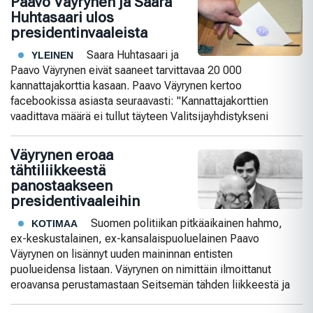
Paavo Väyrynen ja Saara
Huhtasaari ulos
presidentinvaaleista
Saara Huhtasaari ja
YLEINEN
Paavo Väyrynen eivät saaneet tarvittavaa 20 000
kannattajakorttia kasaan. Paavo Väyrynen kertoo
facebookissa asiasta seuraavasti: "Kannattajakorttien
vaadittava määrä ei tullut täyteen Valitsijayhdistykseni
Väyrynen eroaa
tähtiliikkeestä
panostaakseen
presidentivaaleihin
Suomen politiikan pitkäaikainen hahmo,
KOTIMAA
ex-keskustalainen, ex-kansalaispuoluelainen Paavo
Väyrynen on lisännyt uuden maininnan entisten
puolueidensa listaan. Väyrynen on nimittäin ilmoittanut
eroavansa perustamastaan Seitsemän tähden liikkeestä ja