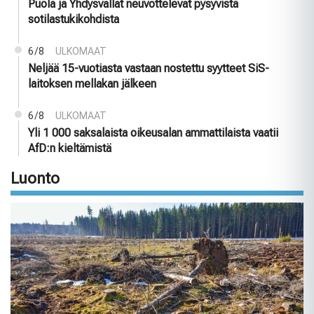
Puola ja Yhdysvallat neuvottelevat pysyvistä
sotilastukikohdista
6/8
ULKOMAAT
Neljää 15-vuotiasta vastaan nostettu syytteet SiS-
laitoksen mellakan jälkeen
6/8
ULKOMAAT
Yli 1 000 saksalaista oikeusalan ammattilaista vaatii
AfD:n kieltämistä
Luonto