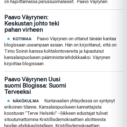
oli hajoittamassa perussuomalaiset. Paavo Väyrynen
Paavo Väyrynen:
Keskustan johto teki
pahan virheen
Paavo Väyrynen on ottanut tänään kantaa
KOTIMAA
blogissaan useampaan asiaan. Hän on kirjoittanut, että on
Timo Soinin kanssa kohtalontovereita ja lupautunut
kansalaispuolueen pääministeriehdokkaaksi. Väyrynen
kirjoittaa blogissaan
Paavo Väyrynen Uusi
suomi Blogissa: Suomi
Terveeksi
Kuntavaalien yhteydessä on syntynyt
NÄKÖKULMA
erikoinen tilanne. Kansalaispuolueen kannattajista
koostuvan ”Terve Helsinki” –liikkeen edustajat tulivat
sitoutumattomina Kristillisdemokraattien aloitteesta
heidän ehdokaslistalleen. Kristillisdemokraattien