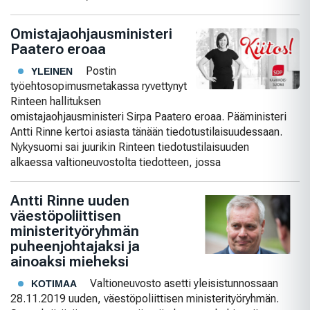
Omistajaohjausministeri
Paatero eroaa
Postin
YLEINEN
työehtosopimusmetakassa ryvettynyt
Rinteen hallituksen
omistajaohjausministeri Sirpa Paatero eroaa. Pääministeri
Antti Rinne kertoi asiasta tänään tiedotustilaisuudessaan.
Nykysuomi sai juurikin Rinteen tiedotustilaisuuden
alkaessa valtioneuvostolta tiedotteen, jossa
Antti Rinne uuden
väestöpoliittisen
ministerityöryhmän
puheenjohtajaksi ja
ainoaksi mieheksi
Valtioneuvosto asetti yleisistunnossaan
KOTIMAA
28.11.2019 uuden, väestöpoliittisen ministerityöryhmän.