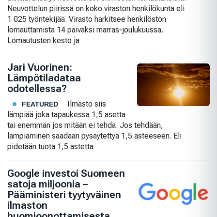
Neuvottelun piirissä on koko viraston henkilökunta eli
1 025 työntekijää. Virasto harkitsee henkilöstön
lomauttamista 14 päiväksi marras-joulukuussa.
Lomautusten kesto ja
Jari Vuorinen:
Lämpötiladataa
odotellessa?
Ilmasto siis
FEATURED
lämpiää joka tapaukessa 1,5 asetta
tai enemmän jos mitään ei tehdä. Jos tehdään,
lämpiäminen saadaan pysäytettyä 1,5 asteeseen. Eli
pidetään tuota 1,5 astetta
Google investoi Suomeen
satoja miljoonia –
Pääministeri tyytyväinen
ilmaston
huomioonottamisesta