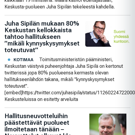
kaikkiaan 19 ministeriä. Määrä kasvoi edeltäjästään,
Keskusta-puolueen Juha Sipilän tekeleestä kahdella.
Juha Sipilän mukaan 80%
Keskustan kellokkaista
tahtoo hallitukseen
”mikäli kynnyskysymykset
toteutuvat”
Toimitusministeristön pääministeri,
KOTIMAA
Keskustan väistyvä puheenjohtaja Juha Sipilä on kertonut
twitterissä jopa 80% puolueensa kermasta olevan
hallitukseenlähdön takana, mikäli "kynnyskysymykset
toteutuvat".
[embed]https://twitter.com/juhasipila/status/112602247220
Keskusteluissa on esitetty arveluita
Hallitusneuvotteluihin
päästettävät puolueet
ilmoitetaan tänään –