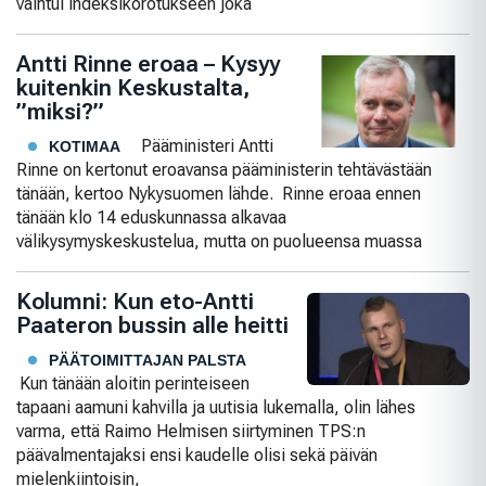
vaihtui indeksikorotukseen joka
Antti Rinne eroaa – Kysyy
kuitenkin Keskustalta,
”miksi?”
Pääministeri Antti
KOTIMAA
Rinne on kertonut eroavansa pääministerin tehtävästään
tänään, kertoo Nykysuomen lähde. Rinne eroaa ennen
tänään klo 14 eduskunnassa alkavaa
välikysymyskeskustelua, mutta on puolueensa muassa
Kolumni: Kun eto-Antti
Paateron bussin alle heitti
PÄÄTOIMITTAJAN PALSTA
Kun tänään aloitin perinteiseen
tapaani aamuni kahvilla ja uutisia lukemalla, olin lähes
varma, että Raimo Helmisen siirtyminen TPS:n
päävalmentajaksi ensi kaudelle olisi sekä päivän
mielenkiintoisin,