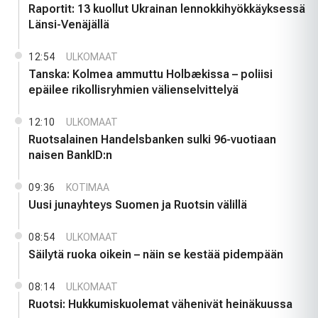
Raportit: 13 kuollut Ukrainan lennokkihyökkäyksessä
Länsi-Venäjällä
12:54
ULKOMAAT
Tanska: Kolmea ammuttu Holbækissa – poliisi
epäilee rikollisryhmien välienselvittelyä
12:10
ULKOMAAT
Ruotsalainen Handelsbanken sulki 96-vuotiaan
naisen BankID:n
09:36
KOTIMAA
Uusi junayhteys Suomen ja Ruotsin välillä
08:54
ULKOMAAT
Säilytä ruoka oikein – näin se kestää pidempään
08:14
ULKOMAAT
Ruotsi: Hukkumiskuolemat vähenivät heinäkuussa