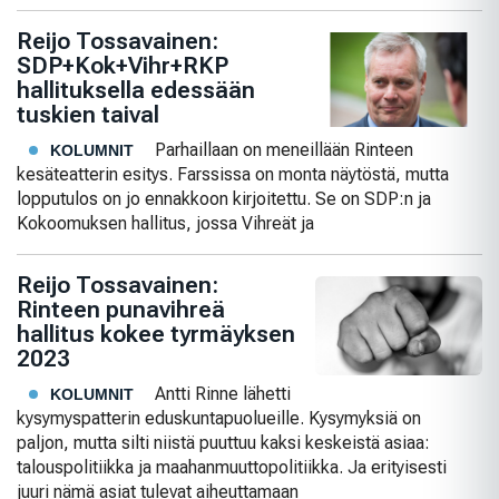
Reijo Tossavainen:
SDP+Kok+Vihr+RKP
hallituksella edessään
tuskien taival
Parhaillaan on meneillään Rinteen
KOLUMNIT
kesäteatterin esitys. Farssissa on monta näytöstä, mutta
lopputulos on jo ennakkoon kirjoitettu. Se on SDP:n ja
Kokoomuksen hallitus, jossa Vihreät ja
Reijo Tossavainen:
Rinteen punavihreä
hallitus kokee tyrmäyksen
2023
Antti Rinne lähetti
KOLUMNIT
kysymyspatterin eduskuntapuolueille. Kysymyksiä on
paljon, mutta silti niistä puuttuu kaksi keskeistä asiaa:
talouspolitiikka ja maahanmuuttopolitiikka. Ja erityisesti
juuri nämä asiat tulevat aiheuttamaan