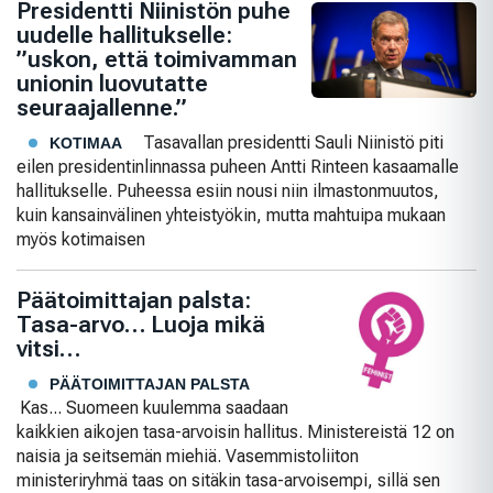
Presidentti Niinistön puhe
uudelle hallitukselle:
”uskon, että toimivamman
unionin luovutatte
seuraajallenne.”
Tasavallan presidentti Sauli Niinistö piti
KOTIMAA
eilen presidentinlinnassa puheen Antti Rinteen kasaamalle
hallitukselle. Puheessa esiin nousi niin ilmastonmuutos,
kuin kansainvälinen yhteistyökin, mutta mahtuipa mukaan
myös kotimaisen
Päätoimittajan palsta:
Tasa-arvo… Luoja mikä
vitsi…
PÄÄTOIMITTAJAN PALSTA
Kas... Suomeen kuulemma saadaan
kaikkien aikojen tasa-arvoisin hallitus. Ministereistä 12 on
naisia ja seitsemän miehiä. Vasemmistoliiton
ministeriryhmä taas on sitäkin tasa-arvoisempi, sillä sen