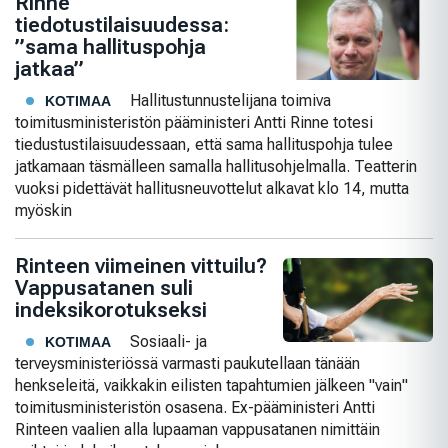
Rinne
tiedotustilaisuudessa:
”sama hallituspohja
jatkaa”
Hallitustunnustelijana toimiva
KOTIMAA
toimitusministeristön pääministeri Antti Rinne totesi
tiedustustilaisuudessaan, että sama hallituspohja tulee
jatkamaan täsmälleen samalla hallitusohjelmalla. Teatterin
vuoksi pidettävät hallitusneuvottelut alkavat klo 14, mutta
myöskin
Rinteen viimeinen vittuilu?
Vappusatanen suli
indeksikorotukseksi
Sosiaali- ja
KOTIMAA
terveysministeriössä varmasti paukutellaan tänään
henkseleitä, vaikkakin eilisten tapahtumien jälkeen "vain"
toimitusministeristön osasena. Ex-pääministeri Antti
Rinteen vaalien alla lupaaman vappusatanen nimittäin