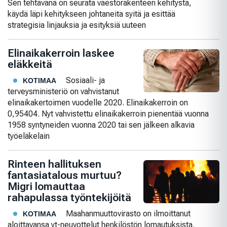
Sen tehtävänä on seurata väestörakenteen kehitystä,
käydä läpi kehitykseen johtaneita syitä ja esittää
strategisia linjauksia ja esityksiä uuteen
Elinaikakerroin laskee
eläkkeitä
Sosiaali- ja
KOTIMAA
terveysministeriö on vahvistanut
elinaikakertoimen vuodelle 2020. Elinaikakerroin on
0,95404. Nyt vahvistettu elinaikakerroin pienentää vuonna
1958 syntyneiden vuonna 2020 tai sen jälkeen alkavia
työeläkelain
Rinteen hallituksen
fantasiatalous murtuu?
Migri lomauttaa
rahapulassa työntekijöitä
Maahanmuuttovirasto on ilmoittanut
KOTIMAA
aloittavansa yt-neuvottelut henkilöstön lomautuksista.