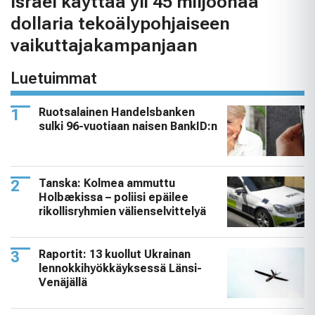
Israel käyttää yli 45 miljoonaa
dollaria tekoälypohjaiseen
vaikuttajakampanjaan
Luetuimmat
Ruotsalainen Handelsbanken
sulki 96-vuotiaan naisen BankID:n
Tanska: Kolmea ammuttu
Holbækissa – poliisi epäilee
rikollisryhmien välienselvittelyä
Raportit: 13 kuollut Ukrainan
lennokkihyökkäyksessä Länsi-
Venäjällä