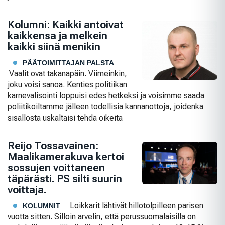
Kolumni: Kaikki antoivat
kaikkensa ja melkein
kaikki siinä menikin
PÄÄTOIMITTAJAN PALSTA
Vaalit ovat takanapäin. Viimeinkin,
joku voisi sanoa. Kenties politiikan
karnevalisointi loppuisi edes hetkeksi ja voisimme saada
poliitikoiltamme jälleen todellisia kannanottoja, joidenka
sisällöstä uskaltaisi tehdä oikeita
Reijo Tossavainen:
Maalikamerakuva kertoi
sossujen voittaneen
täpärästi. PS silti suurin
voittaja.
Loikkarit lähtivät hillotolpilleen parisen
KOLUMNIT
vuotta sitten. Silloin arvelin, että perussuomalaisilla on