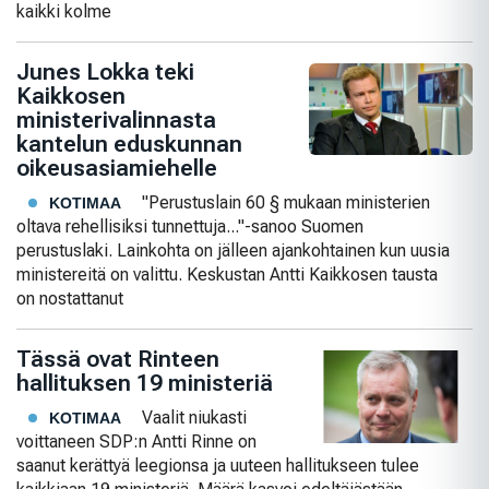
kaikki kolme
Junes Lokka teki
Kaikkosen
ministerivalinnasta
kantelun eduskunnan
oikeusasiamiehelle
"Perustuslain 60 § mukaan ministerien
KOTIMAA
oltava rehellisiksi tunnettuja..."-sanoo Suomen
perustuslaki. Lainkohta on jälleen ajankohtainen kun uusia
ministereitä on valittu. Keskustan Antti Kaikkosen tausta
on nostattanut
Tässä ovat Rinteen
hallituksen 19 ministeriä
Vaalit niukasti
KOTIMAA
voittaneen SDP:n Antti Rinne on
saanut kerättyä leegionsa ja uuteen hallitukseen tulee