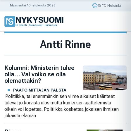
Siirry
15 °C Helsinki
Maanantai 10. elokuuta 2026
sisältöön
NYKYSUOMI
Selkeästi. Itsenäisesti. Suomesta.
Antti Rinne
Kolumni: Ministerin tulee
olla… Vai voiko se olla
olemattakin?
PÄÄTOIMITTAJAN PALSTA
Politiikka, tai enemmänkin sen viime aikaiset käänteet
tulevat jo korvista ulos mutta kun ei sen ajattelemista
oikein voi lopettaa. Politiikka koskettaa jokaisen ihmisen
jokaista elämän