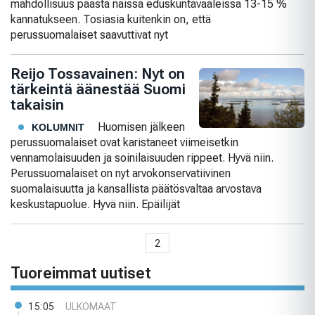
mahdollisuus päästä näissä eduskuntavaaleissa 13-15 %
kannatukseen. Tosiasia kuitenkin on, että
perussuomalaiset saavuttivat nyt
Reijo Tossavainen: Nyt on
tärkeintä äänestää Suomi
takaisin
Huomisen jälkeen
KOLUMNIT
perussuomalaiset ovat karistaneet viimeisetkin
vennamolaisuuden ja soinilaisuuden rippeet. Hyvä niin.
Perussuomalaiset on nyt arvokonservatiivinen
suomalaisuutta ja kansallista päätösvaltaa arvostava
keskustapuolue. Hyvä niin. Epäilijät
2
Tuoreimmat uutiset
15:05
ULKOMAAT