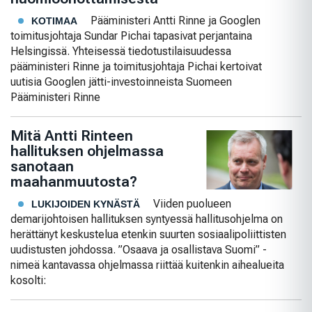
Pääministeri Antti Rinne ja Googlen
KOTIMAA
toimitusjohtaja Sundar Pichai tapasivat perjantaina
Helsingissä. Yhteisessä tiedotustilaisuudessa
pääministeri Rinne ja toimitusjohtaja Pichai kertoivat
uutisia Googlen jätti-investoinneista Suomeen
Pääministeri Rinne
Mitä Antti Rinteen
hallituksen ohjelmassa
sanotaan
maahanmuutosta?
Viiden puolueen
LUKIJOIDEN KYNÄSTÄ
demarijohtoisen hallituksen syntyessä hallitusohjelma on
herättänyt keskustelua etenkin suurten sosiaalipoliittisten
uudistusten johdossa. ”Osaava ja osallistava Suomi” -
nimeä kantavassa ohjelmassa riittää kuitenkin aihealueita
kosolti: