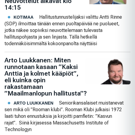
Neuvottelut alkavat klo
14:15
Hallitustunnustelijaksi valittu Antti Rinne
KOTIMAA
(SDP) ilmoittaa tänään ennen puoltapäivää ne puolueet,
jotka näkee sopiviksi neuvottelemaan tulevasta
hallituspohjasta ja sen linjasta. Tällä hetkellä
todennäköisimmältä kokoonpanolta näyttäisi
Arto Luukkanen: Miten
runnotaan kasaan ”Kaksi
Anttia ja kolmet kääpiöt”,
eli kuinka opin
rakastamaan
”Maailmanlopun hallitusta”?
Seniorikansalaiset muistanevat
ARTO LUUKKANEN
sen mikä oli ”Rooman klubi”. Rooman Klubi julkaisi 1972
laati tuhon ennustuksia ja kirjoitti pamfletin: ”Kasvun
rajat”. Siinä kirjasessa Massachusetts Institute of
Technologyn