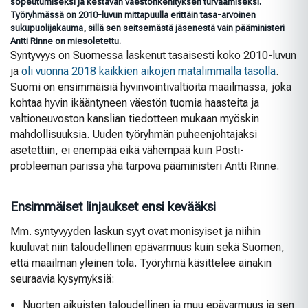
sopeutumiseksi ja kestävän väestönkehityksen turvaamiseksi.
Työryhmässä on 2010-luvun mittapuulla erittäin tasa-arvoinen
sukupuolijakauma, sillä sen seitsemästä jäsenestä vain pääministeri
Antti Rinne on miesoletettu.
Syntyvyys on Suomessa laskenut tasaisesti koko 2010-luvun
ja
oli vuonna 2018 kaikkien aikojen matalimmalla tasolla
.
Suomi on ensimmäisiä hyvinvointivaltioita maailmassa, joka
kohtaa hyvin ikääntyneen väestön tuomia haasteita ja
valtioneuvoston kanslian tiedotteen mukaan myöskin
mahdollisuuksia. Uuden työryhmän puheenjohtajaksi
asetettiin, ei enempää eikä vähempää kuin Posti-
probleeman parissa yhä tarpova pääministeri Antti Rinne.
Ensimmäiset linjaukset ensi kevääksi
Mm. syntyvyyden laskun syyt ovat monisyiset ja niihin
kuuluvat niin taloudellinen epävarmuus kuin sekä Suomen,
että maailman yleinen tola. Työryhmä käsittelee ainakin
seuraavia kysymyksiä:
Nuorten aikuisten taloudellinen ja muu epävarmuus ja sen