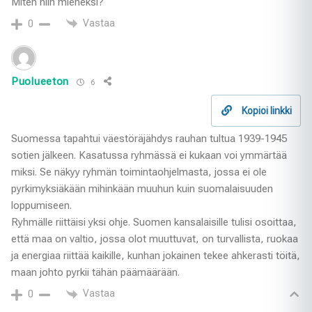
Miten niin mieheksi?
Vastaa
0
Puolueeton
6
Kopioi linkki
Suomessa tapahtui väestöräjähdys rauhan tultua 1939-1945
sotien jälkeen. Kasatussa ryhmässä ei kukaan voi ymmärtää
miksi. Se näkyy ryhmän toimintaohjelmasta, jossa ei ole
pyrkimyksiäkään mihinkään muuhun kuin suomalaisuuden
loppumiseen.
Ryhmälle riittäisi yksi ohje. Suomen kansalaisille tulisi osoittaa,
että maa on valtio, jossa olot muuttuvat, on turvallista, ruokaa
ja energiaa riittää kaikille, kunhan jokainen tekee ahkerasti töitä,
maan johto pyrkii tähän päämäärään.
Vastaa
0