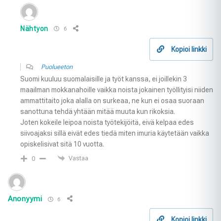
Nähtyon
6
Kopioi linkki
Puolueeton
Suomi kuuluu suomalaisille ja työt kanssa, ei joillekin 3
maailman mokkanahoille vaikka noista jokainen työllityisi niiden
ammattitaito joka alalla on surkeaa, ne kun ei osaa suoraan
sanottuna tehdä yhtään mitää muuta kun rikoksia.
Joten kokeile leipoa noista työtekijöitä, eivä kelpaa edes
siivoajaksi sillä eivät edes tiedä miten imuria käytetään vaikka
opiskelisivat sitä 10 vuotta.
Vastaa
0
Anonyymi
6
Kopioi linkki