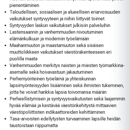
pienentäminen
Taloudellisen, sosiaalisen ja alueellisen eriarvoisuuden
vaikutukset syntyvyyteen ja niihin liittyvät toimet
Syntyvyyden laskun vaikutukset julkisiin palveluihin
Lastensaannin ja vanhemmuuden nivoutuminen
elämänkulkuun ja moderniin työelämään
Maahanmuuton ja maastamuuton sekä sisäisen
muuttoliikkeen vaikutukset väestörakenteeseen eri
puolilla maata
Vanhemmuuden merkitys naisten ja miesten työmarkkina-
asemalle sekä hoivavastuun jakautuminen
Perhemyönteinen työelämä ja yhteiskunnan
lapsimyönteisyyden lisääminen sekä ihmisten tukeminen,
jotta he voivat hankkia lapsia toivomansa määrän
Perheellistymisen ja syntyvyysvaikutusten sekä laajemmin
hyvää elämää ja kestävää väestönkehitystä mittaavien
väestöpoliittisten indikaattoreiden kehittäminen
Tasa-arvoisten edellytysten turvaaminen lapsille heidän
taustoistaan riippumatta