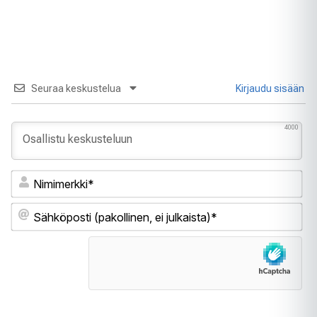
Seuraa keskustelua
Kirjaudu sisään
4000
Ni
Sä
(pa
ei
jul