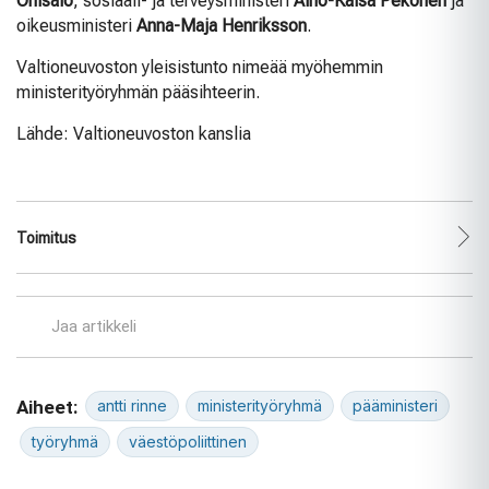
Ohisalo
, sosiaali- ja terveysministeri
Aino-Kaisa Pekonen
ja
oikeusministeri
Anna-Maja Henriksson
.
Valtioneuvoston yleisistunto nimeää myöhemmin
ministerityöryhmän pääsihteerin.
Lähde: Valtioneuvoston kanslia
Toimitus
Jaa artikkeli
Aiheet:
antti rinne
ministerityöryhmä
pääministeri
työryhmä
väestöpoliittinen