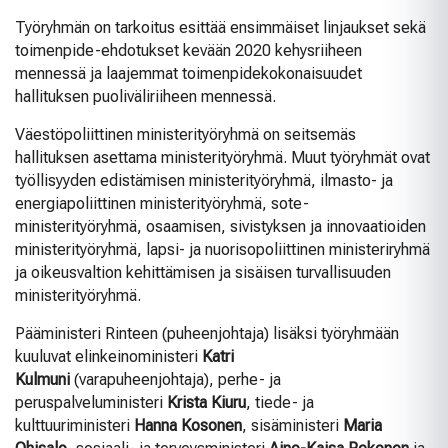
Työryhmän on tarkoitus esittää ensimmäiset linjaukset sekä
toimenpide-ehdotukset kevään 2020 kehysriiheen
mennessä ja laajemmat toimenpidekokonaisuudet
hallituksen puoliväliriiheen mennessä.
Väestöpoliittinen ministerityöryhmä on seitsemäs
hallituksen asettama ministerityöryhmä. Muut työryhmät ovat
työllisyyden edistämisen ministerityöryhmä, ilmasto- ja
energiapoliittinen ministerityöryhmä, sote-
ministerityöryhmä, osaamisen, sivistyksen ja innovaatioiden
ministerityöryhmä, lapsi- ja nuorisopoliittinen ministeriryhmä
ja oikeusvaltion kehittämisen ja sisäisen turvallisuuden
ministerityöryhmä.
Pääministeri Rinteen (puheenjohtaja) lisäksi työryhmään
kuuluvat elinkeinoministeri
Katri
Kulmuni
(varapuheenjohtaja), perhe- ja
peruspalveluministeri
Krista Kiuru
, tiede- ja
kulttuuriministeri
Hanna Kosonen
, sisäministeri
Maria