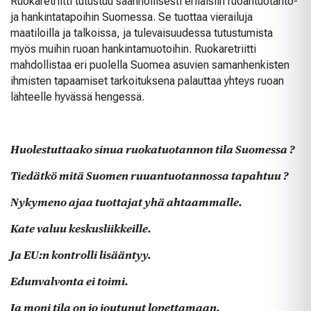
Ruokaretriitti tutustuu säännöllisesti erilaisiin ruoantuotanto-
ja hankintatapoihin Suomessa. Se tuottaa vierailuja
maatiloilla ja talkoissa, ja tulevaisuudessa tutustumista
myös muihin ruoan hankintamuotoihin. Ruokaretriitti
mahdollistaa eri puolella Suomea asuvien samanhenkisten
ihmisten tapaamiset tarkoituksena palauttaa yhteys ruoan
lähteelle hyvässä hengessä.
Huolestuttaako sinua ruokatuotannon tila Suomessa ?
Tiedätkö mitä Suomen ruuantuotannossa tapahtuu ?
Nykymeno ajaa tuottajat yhä ahtaammalle.
Kate valuu keskusliikkeille.
Ja EU:n kontrolli lisääntyy.
Edunvalvonta ei toimi.
Ja moni tila on jo joutunut lopettamaan.