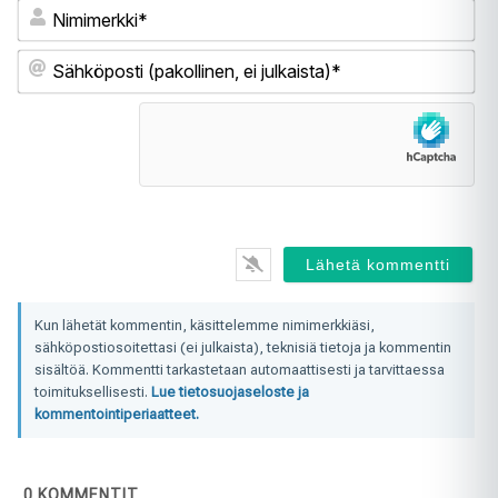
Ni
Sä
(pa
ei
jul
Kun lähetät kommentin, käsittelemme nimimerkkiäsi,
sähköpostiosoitettasi (ei julkaista), teknisiä tietoja ja kommentin
sisältöä. Kommentti tarkastetaan automaattisesti ja tarvittaessa
toimituksellisesti.
Lue tietosuojaseloste ja
kommentointiperiaatteet.
0
KOMMENTIT