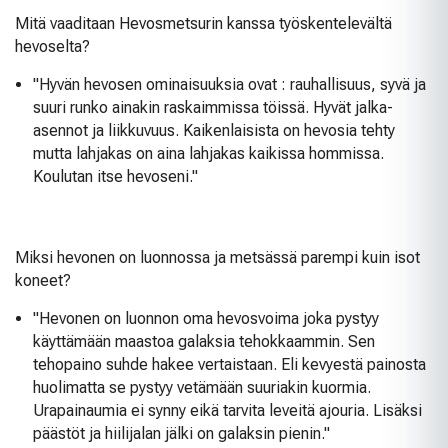
Mitä vaaditaan Hevosmetsurin kanssa työskentelevältä
hevoselta?
"Hyvän hevosen ominaisuuksia ovat : rauhallisuus, syvä ja
suuri runko ainakin raskaimmissa töissä. Hyvät jalka-
asennot ja liikkuvuus. Kaikenlaisista on hevosia tehty
mutta lahjakas on aina lahjakas kaikissa hommissa.
Koulutan itse hevoseni."
Miksi hevonen on luonnossa ja metsässä parempi kuin isot
koneet?
"Hevonen on luonnon oma hevosvoima joka pystyy
käyttämään maastoa galaksia tehokkaammin. Sen
tehopaino suhde hakee vertaistaan. Eli kevyestä painosta
huolimatta se pystyy vetämään suuriakin kuormia.
Urapainaumia ei synny eikä tarvita leveitä ajouria. Lisäksi
päästöt ja hiilijalan jälki on galaksin pienin."