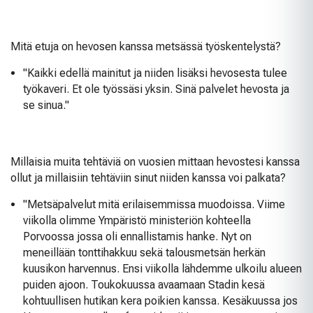
Mitä etuja on hevosen kanssa metsässä työskentelystä?
"Kaikki edellä mainitut ja niiden lisäksi hevosesta tulee
työkaveri. Et ole työssäsi yksin. Sinä palvelet hevosta ja
se sinua."
Millaisia muita tehtäviä on vuosien mittaan hevostesi kanssa
ollut ja millaisiin tehtäviin sinut niiden kanssa voi palkata?
"Metsäpalvelut mitä erilaisemmissa muodoissa. Viime
viikolla olimme Ympäristö ministeriön kohteella
Porvoossa jossa oli ennallistamis hanke. Nyt on
meneillään tonttihakkuu sekä talousmetsän herkän
kuusikon harvennus. Ensi viikolla lähdemme ulkoilu alueen
puiden ajoon. Toukokuussa avaamaan Stadin kesä
kohtuullisen hutikan kera poikien kanssa. Kesäkuussa jos