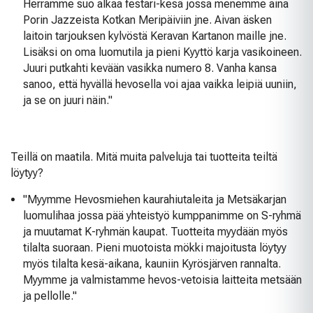
Herramme suo alkaa festari-kesä jossa menemme aina
Porin Jazzeista Kotkan Meripäiviin jne. Aivan äsken
laitoin tarjouksen kylvöstä Keravan Kartanon maille jne.
Lisäksi on oma luomutila ja pieni Kyyttö karja vasikoineen.
Juuri putkahti kevään vasikka numero 8. Vanha kansa
sanoo, että hyvällä hevosella voi ajaa vaikka leipiä uuniin,
ja se on juuri näin."
Teillä on maatila. Mitä muita palveluja tai tuotteita teiltä
löytyy?
"Myymme Hevosmiehen kaurahiutaleita ja Metsäkarjan
luomulihaa jossa pää yhteistyö kumppanimme on S-ryhmä
ja muutamat K-ryhmän kaupat. Tuotteita myydään myös
tilalta suoraan. Pieni muotoista mökki majoitusta löytyy
myös tilalta kesä-aikana, kauniin Kyrösjärven rannalta.
Myymme ja valmistamme hevos-vetoisia laitteita metsään
ja pellolle."