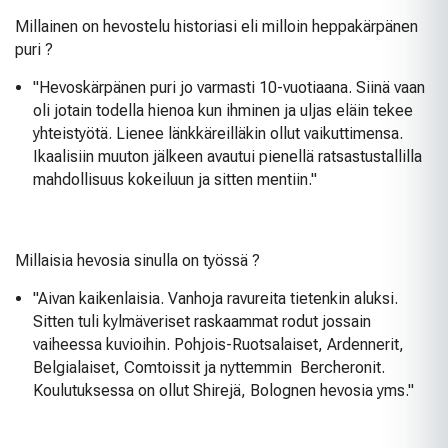
Millainen on hevostelu historiasi eli milloin heppakärpänen
puri ?
"Hevoskärpänen puri jo varmasti 10-vuotiaana. Siinä vaan
oli jotain todella hienoa kun ihminen ja uljas eläin tekee
yhteistyötä. Lienee länkkäreilläkin ollut vaikuttimensa.
Ikaalisiin muuton jälkeen avautui pienellä ratsastustallilla
mahdollisuus kokeiluun ja sitten mentiin."
Millaisia hevosia sinulla on työssä ?
"Aivan kaikenlaisia. Vanhoja ravureita tietenkin aluksi.
Sitten tuli kylmäveriset raskaammat rodut jossain
vaiheessa kuvioihin. Pohjois-Ruotsalaiset, Ardennerit,
Belgialaiset, Comtoissit ja nyttemmin Bercheronit.
Koulutuksessa on ollut Shirejä, Bolognen hevosia yms."