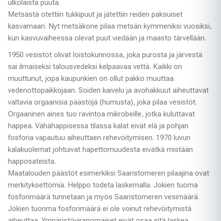
ulkolaista puuta.
Metsästä otettiin tukkipuut ja jätettiin reiden paksuiset
kasvamaan. Nyt metsäkone pilaa metsän kymmeniksi vuosiksi,
kun kasvuvaiheessa olevat puut viedään ja maasto tärvellään.
1950 vesistöt olivat loistokunnossa, joka purosta ja järvestä
sai ilmaiseksi talousvedeksi kelpaavaa vettä. Kaikki on
muuttunut, jopa kaupunkien on ollut pakko muuttaa
vedenottopaikkojaan. Soiden kaivelu ja avohakkuut aiheuttavat
valtavia orgaanisia päästöjä (humusta), joka pilaa vesistöt.
Orgaaninen aines tuo ravintoa mikrobeille, jotka kuluttavat
happea. Vähähappisessa tilassa kalat eivät elä ja pohjan
fosforia vapautuu aiheuttaen rehevöitymisen. 1970 luvun
kalakuolemat johtuivat hapettomuudesta eivätkä mistään
happosateista.
Maatalouden päästöt esimerkiksi Saaristomeren pilaajina ovat
merkityksettömiä. Helppo todeta laskemalla. Jokien tuoma
fosforimäärä tunnetaan ja myös Saaristomeren vesimäärä.
Jokien tuonma fosforimäärä ei ole voinut rehevöitymistä
aiheuttaa. Ympäristöviranomaiset eivät osaa sitä laskea.