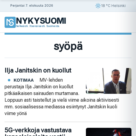
Siirry
18 °C Helsinki
Perjantai 7. elokuuta 2026
sisältöön
NYKYSUOMI
Selkeästi. Itsenäisesti. Suomesta.
syöpä
Ilja Janitskin on kuollut
MV-lehden
KOTIMAA
perustaja Ilja Janitskin on kuollut
pitkäaikaisen sairauden murtamana.
Loppuun asti taistellut ja vielä viime aikoina aktiivisesti
mm. sosiaalisessa mediassa esiintynyt Janitskin kuoli
viime yönä
5G-verkkoja vastustava