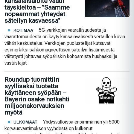
kansalaisaloite vaatii
täyskieltoa – ”Saamme
nopeammat yhteydet
säteilyn kasvaessa”
5G-verkkojen vaarallisuudesta ja
KOTIMAA
vaarattomuudesta on käyty kansainvälisesti vertaillen kovin
vähän keskustelua. Verkkojen puolustelijat kutsuvat
esimerkiksi sähkömagneettisen säteilyn lisäämisestä
väitetysti johtuvaa syöpäriskin kohoamista huuhaaksi ja
vastustajat
Roundup tuomittiin
syylliseksi tuotetta
käyttäneen syöpään –
Bayerin osake notkahti
miljoonakorvauksien
myötä
Yhdysvalloissa ensimmäinen yli 5000
ULKOMAAT
korvausvaatimuksen vyyhdestä on kulkenut