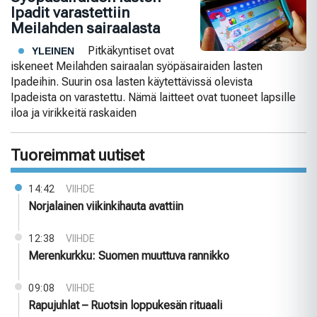
Ipadit varastettiin
Meilahden sairaalasta
Pitkäkyntiset ovat
YLEINEN
iskeneet Meilahden sairaalan syöpäsairaiden lasten
Ipadeihin. Suurin osa lasten käytettävissä olevista
Ipadeista on varastettu. Nämä laitteet ovat tuoneet lapsille
iloa ja virikkeitä raskaiden
Tuoreimmat uutiset
14:42
VIIHDE
Norjalainen viikinkihauta avattiin
12:38
VIIHDE
Merenkurkku: Suomen muuttuva rannikko
09:08
VIIHDE
Rapujuhlat – Ruotsin loppukesän rituaali