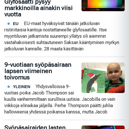
Glyfosaatti pysyy
markkinoilla ainakin viisi
vuotta
EU-maat hyväksyivät tänään jatkoluvan
EU
ristiriitaisia kantoja nostattaneelle glyfosaatille. Itse
myyntiluvan jatkamista suurempi yllätys oli aiemmin
vastahakoisesti suhtautuneen Saksan kääntyminen myrkyn
jatkoluvan kannalle. 28 maata käsittävän
9-vuotiaan syöpäsairaan
lapsen viimeinen
toivomus
Yhdysvalloissa 9-
YLEINEN
vuotias poika Jacob Thompson sai
kuulla vanhemmiltaan surullisia uutisia. Jacobilla on vain
viikkoja elinaikaa jäljellä. Perhe Thompson päätti juhlia
halloweenia yhdessä poikansa kanssa, mutta Jacob
Syöpäsairaiden lasten