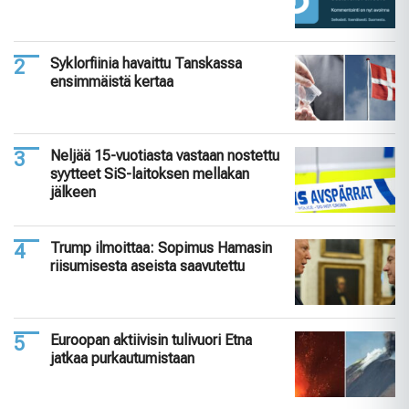
Syklorfiinia havaittu Tanskassa
ensimmäistä kertaa
Neljää 15-vuotiasta vastaan nostettu
syytteet SiS-laitoksen mellakan
jälkeen
Trump ilmoittaa: Sopimus Hamasin
riisumisesta aseista saavutettu
Euroopan aktiivisin tulivuori Etna
jatkaa purkautumistaan