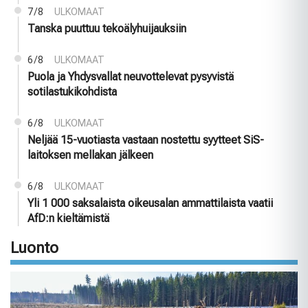
7/8
ULKOMAAT
Tanska puuttuu tekoälyhuijauksiin
6/8
ULKOMAAT
Puola ja Yhdysvallat neuvottelevat pysyvistä
sotilastukikohdista
6/8
ULKOMAAT
Neljää 15-vuotiasta vastaan nostettu syytteet SiS-
laitoksen mellakan jälkeen
6/8
ULKOMAAT
Yli 1 000 saksalaista oikeusalan ammattilaista vaatii
AfD:n kieltämistä
Luonto