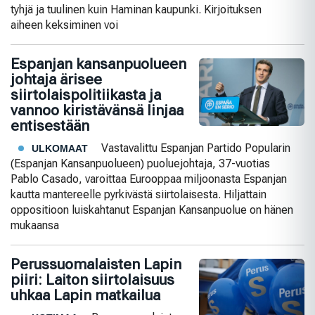
tyhjä ja tuulinen kuin Haminan kaupunki. Kirjoituksen
aiheen keksiminen voi
Espanjan kansanpuolueen
johtaja ärisee
siirtolaispolitiikasta ja
vannoo kiristävänsä linjaa
entisestään
Vastavalittu Espanjan Partido Popularin
ULKOMAAT
(Espanjan Kansanpuolueen) puoluejohtaja, 37-vuotias
Pablo Casado, varoittaa Eurooppaa miljoonasta Espanjan
kautta mantereelle pyrkivästä siirtolaisesta. Hiljattain
oppositioon luiskahtanut Espanjan Kansanpuolue on hänen
mukaansa
Perussuomalaisten Lapin
piiri: Laiton siirtolaisuus
uhkaa Lapin matkailua