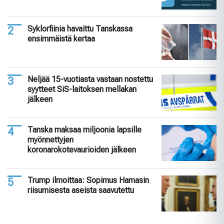
Syklorfiinia havaittu Tanskassa
ensimmäistä kertaa
Neljää 15-vuotiasta vastaan nostettu
syytteet SiS-laitoksen mellakan
jälkeen
Tanska maksaa miljoonia lapsille
myönnettyjen
koronarokotevaurioiden jälkeen
Trump ilmoittaa: Sopimus Hamasin
riisumisesta aseista saavutettu