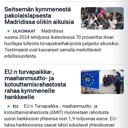
Seitsemän kymmenestä
pakolaislapsesta
Madridissa olikin aikuisia
Madridissa
ULKOMAAT
vuonna 2024 tehdyissä ikätesteissä 70 prosenttia ilman
huoltajaa tulleista turvapaikanhakijoista paljastui aikuisiksi.
Testimäärät ovat kasvaneet samalla merkittävästi
edellisvuodesta.
EU:n turvapaikka-,
maahanmuutto- ja
kotouttamisrahastosta
rahaa kymmenelle
hankkeelle
EU:n Turvapaikka-, maahanmuutto- ja
EU
kotouttamisrahastosta (AMIF) myönnetään rahoitusta
uusiin hankkeisiin yhteensä noin 1,9 miljoonaa euroa. EU-
tukea hankkeisiinsa saavat tahot edustavat yhteiskunnan