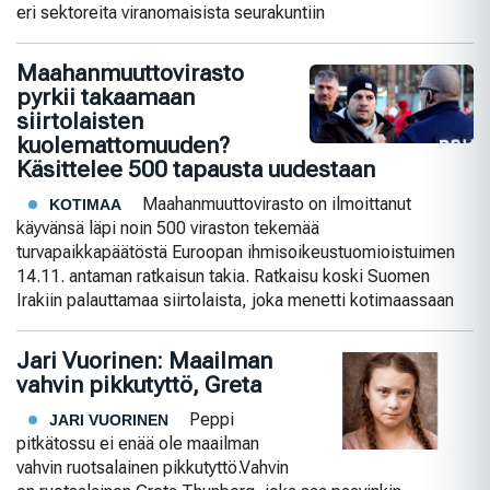
eri sektoreita viranomaisista seurakuntiin
Maahanmuuttovirasto
pyrkii takaamaan
siirtolaisten
kuolemattomuuden?
Käsittelee 500 tapausta uudestaan
Maahanmuuttovirasto on ilmoittanut
KOTIMAA
käyvänsä läpi noin 500 viraston tekemää
turvapaikkapäätöstä Euroopan ihmisoikeustuomioistuimen
14.11. antaman ratkaisun takia. Ratkaisu koski Suomen
Irakiin palauttamaa siirtolaista, joka menetti kotimaassaan
Jari Vuorinen: Maailman
vahvin pikkutyttö, Greta
Peppi
JARI VUORINEN
pitkätossu ei enää ole maailman
vahvin ruotsalainen pikkutyttö.Vahvin