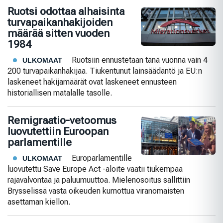
Ruotsi odottaa alhaisinta
turvapaikanhakijoiden
määrää sitten vuoden
1984
Ruotsiin ennustetaan tänä vuonna vain 4
ULKOMAAT
200 turvapaikanhakijaa. Tiukentunut lainsäädäntö ja EU:n
laskeneet hakijamäärät ovat laskeneet ennusteen
historiallisen matalalle tasolle.
Remigraatio-vetoomus
luovutettiin Euroopan
parlamentille
Europarlamentille
ULKOMAAT
luovutettu Save Europe Act -aloite vaatii tiukempaa
rajavalvontaa ja paluumuuttoa. Mielenosoitus sallittiin
Brysselissä vasta oikeuden kumottua viranomaisten
asettaman kiellon.