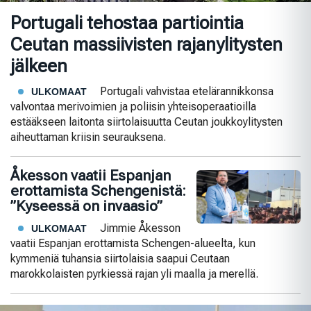
Portugali tehostaa partiointia
Ceutan massiivisten rajanylitysten
jälkeen
Portugali vahvistaa etelärannikkonsa
ULKOMAAT
valvontaa merivoimien ja poliisin yhteisoperaatioilla
estääkseen laitonta siirtolaisuutta Ceutan joukkoylitysten
aiheuttaman kriisin seurauksena.
Åkesson vaatii Espanjan
erottamista Schengenistä:
”Kyseessä on invaasio”
Jimmie Åkesson
ULKOMAAT
vaatii Espanjan erottamista Schengen-alueelta, kun
kymmeniä tuhansia siirtolaisia saapui Ceutaan
marokkolaisten pyrkiessä rajan yli maalla ja merellä.