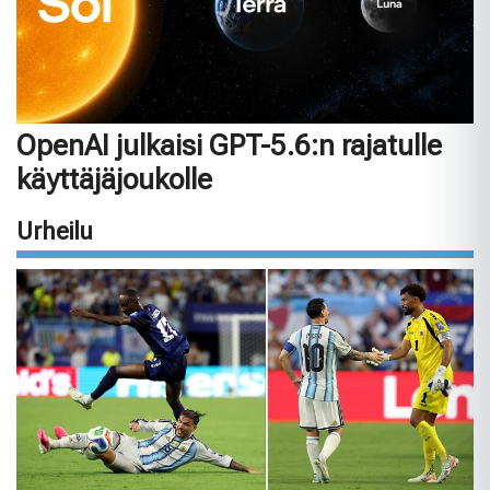
OpenAI julkaisi GPT-5.6:n rajatulle
käyttäjäjoukolle
Urheilu