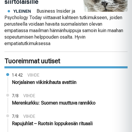
siirtolaisille
Business Insider ja
YLEINEN
Psychology Today viittaavat kahteen tutkimukseen, joiden
perusteella voidaan havaita suomalaisten olevan
empatiassa maailman hännänhuippuja samoin kuin maahan
sopeutumisen helppouden osalta. Hyvin
empatiatutkimuksessa
Tuoreimmat uutiset
14:42
VIIHDE
Norjalainen viikinkihauta avattiin
7/8
VIIHDE
Merenkurkku: Suomen muuttuva rannikko
7/8
VIIHDE
Rapujuhlat – Ruotsin loppukesän rituaali