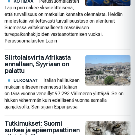
Perussuomalaisten
KOTIMAA
Lapin piiri näkee yksiselitteisenä,
että turvallisuus on matkailun kannalta olennaista. Heidän
mielestään valitettavasti turvallisuustaso on alentunut
Suomessa valtakunnallisesti massiivisen
turvapaikanhakijoiden vastaanottamisen vuoksi.
Perussuomalaisten Lapin
Siirtolaisvirta Afrikasta
ennallaan, Syyriaan on
palattu
Italian hallituksen
ULKOMAAT
mukaan eiliseen mennessä Italiaan
on tänä vuonna veneillyt 97 293 Välimeren ylittäjää. Se on
hiukan vähemmän kuin edellisenä vuonna samalla
ajanjaksolla. Sen sijaan Espanjassa
Tutkimukset: Suomi
surkea ja epäempaattinen