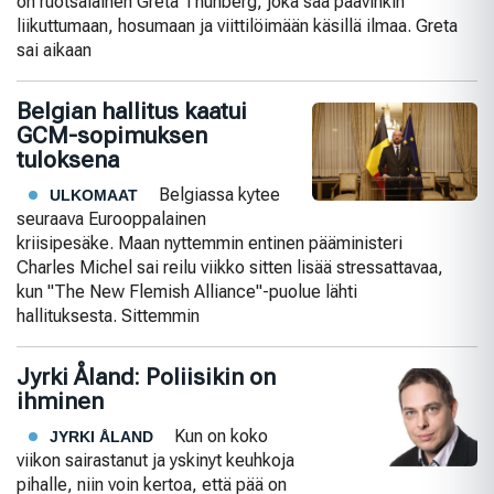
on ruotsalainen Greta Thunberg, joka saa paavinkin
liikuttumaan, hosumaan ja viittilöimään käsillä ilmaa. Greta
sai aikaan
Belgian hallitus kaatui
GCM-sopimuksen
tuloksena
Belgiassa kytee
ULKOMAAT
seuraava Eurooppalainen
kriisipesäke. Maan nyttemmin entinen pääministeri
Charles Michel sai reilu viikko sitten lisää stressattavaa,
kun "The New Flemish Alliance"-puolue lähti
hallituksesta. Sittemmin
Jyrki Åland: Poliisikin on
ihminen
Kun on koko
JYRKI ÅLAND
viikon sairastanut ja yskinyt keuhkoja
pihalle, niin voin kertoa, että pää on