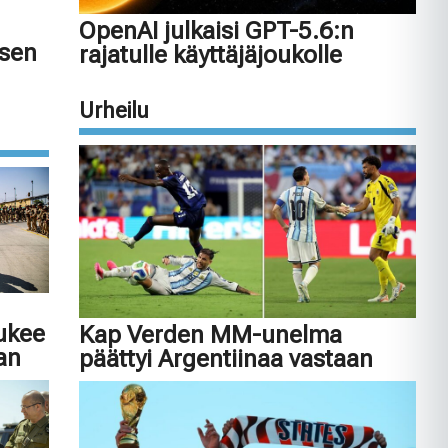
OpenAI julkaisi GPT-5.6:n
isen
rajatulle käyttäjäjoukolle
Urheilu
tukee
Kap Verden MM-unelma
an
päättyi Argentiinaa vastaan