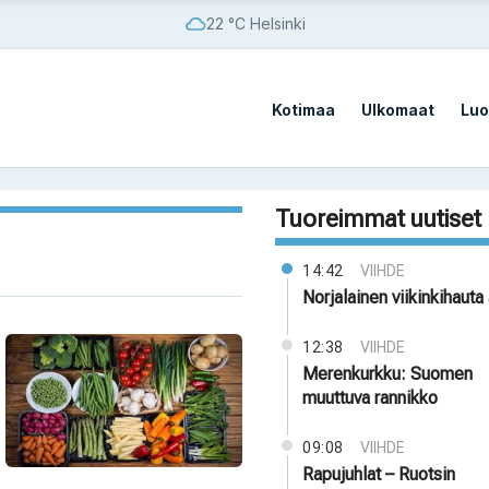
22 °C Helsinki
Kotimaa
Ulkomaat
Luo
Tuoreimmat uutiset
14:42
VIIHDE
Norjalainen viikinkihauta 
12:38
VIIHDE
Merenkurkku: Suomen
muuttuva rannikko
09:08
VIIHDE
Rapujuhlat – Ruotsin