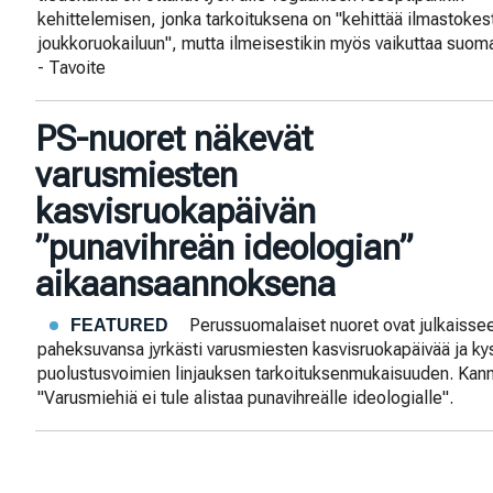
kehittelemisen, jonka tarkoituksena on "kehittää ilmastokest
joukkoruokailuun", mutta ilmeisestikin myös vaikuttaa suoma
- Tavoite
PS-nuoret näkevät
varusmiesten
kasvisruokapäivän
”punavihreän ideologian”
aikaansaannoksena
Perussuomalaiset nuoret ovat julkaissee
FEATURED
paheksuvansa jyrkästi varusmiesten kasvisruokapäivää ja ky
puolustusvoimien linjauksen tarkoituksenmukaisuuden. Kann
"Varusmiehiä ei tule alistaa punavihreälle ideologialle".