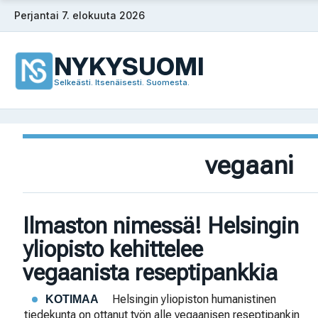
Siirry
Perjantai 7. elokuuta 2026
sisältöön
NYKYSUOMI
Selkeästi. Itsenäisesti. Suomesta.
vegaani
Ilmaston nimessä! Helsingin
yliopisto kehittelee
vegaanista reseptipankkia
Helsingin yliopiston humanistinen
KOTIMAA
tiedekunta on ottanut työn alle vegaanisen reseptipankin