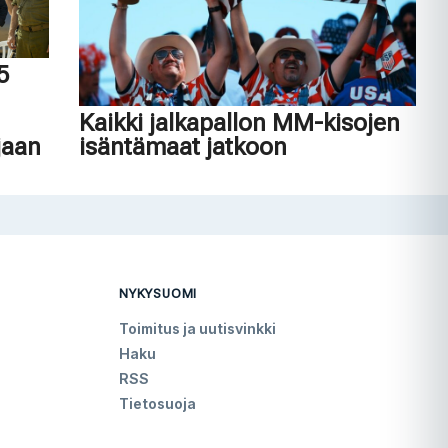
45
n
Kaikki jalkapallon MM-kisojen
jaan
isäntämaat jatkoon
NYKYSUOMI
Toimitus ja uutisvinkki
Haku
RSS
Tietosuoja