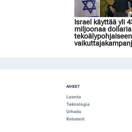
Israel käyttää yli 
miljoonaa dollaria
tekoälypohjaisee
vaikuttajakampan
AIHEET
Luonto
Teknologia
Urheilu
Kolumnit