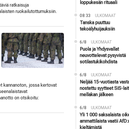
loppukesän rituaali
äviä ratkaisuja
laisten ruokailutottumuksiin.
08:33
ULKOMAAT
Tanska puuttuu
tekoälyhuijauksiin
6/8
ULKOMAAT
Puola ja Yhdysvallat
neuvottelevat pysyvistä
sotilastukikohdista
6/8
ULKOMAAT
Neljää 15-vuotiasta vast
t kannanoton, jossa kertovat
nostettu syytteet SiS-la
seenalaistavat
mellakan jälkeen
anotto on otsikoitu:
6/8
ULKOMAAT
Yli 1 000 saksalaista oi
ammattilaista vaatii AfD:
kieltämistä