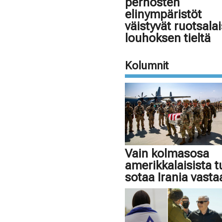
perhosten
elinympäristöt
väistyvät ruotsala
louhoksen tieltä
Kolumnit
Vain kolmasosa
amerikkalaisista 
sotaa Irania vasta