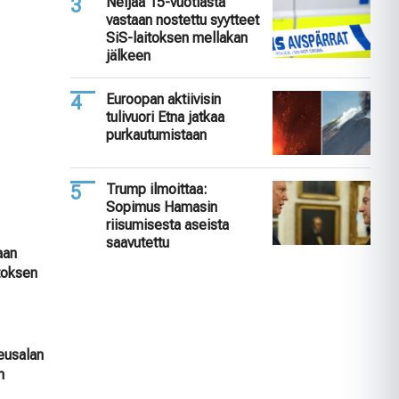
Neljää 15-vuotiasta
vastaan nostettu syytteet
SiS-laitoksen mellakan
jälkeen
Euroopan aktiivisin
tulivuori Etna jatkaa
purkautumistaan
Trump ilmoittaa:
Sopimus Hamasin
riisumisesta aseista
saavutettu
aan
itoksen
keusalan
n