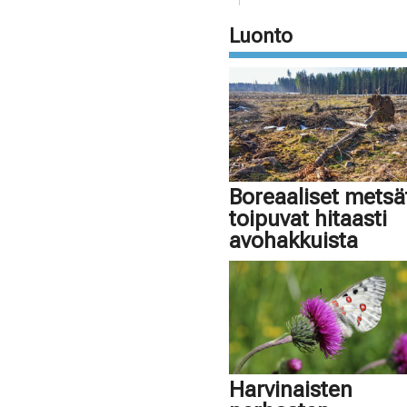
Luonto
Boreaaliset metsä
toipuvat hitaasti
avohakkuista
Harvinaisten