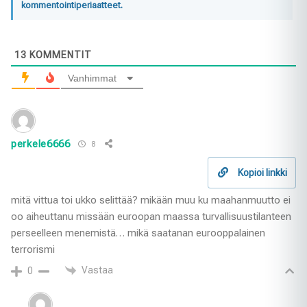
kommentointiperiaatteet.
13
KOMMENTIT
Vanhimmat
perkele6666
8
Kopioi linkki
mitä vittua toi ukko selittää? mikään muu ku maahanmuutto ei
oo aiheuttanu missään euroopan maassa turvallisuustilanteen
perseelleen menemistä… mikä saatanan eurooppalainen
terrorismi
Vastaa
0