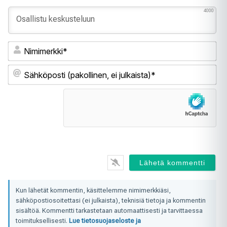
4000
Ni
Sä
(pa
ei
jul
Kun lähetät kommentin, käsittelemme nimimerkkiäsi,
sähköpostiosoitettasi (ei julkaista), teknisiä tietoja ja kommentin
sisältöä. Kommentti tarkastetaan automaattisesti ja tarvittaessa
toimituksellisesti.
Lue tietosuojaseloste ja