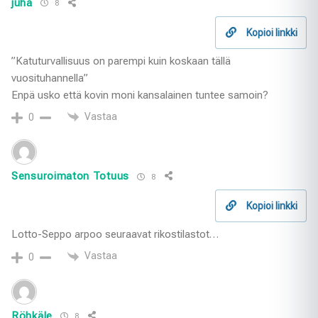
juha
8
Kopioi linkki
”Katuturvallisuus on parempi kuin koskaan tällä
vuosituhannella”
Enpä usko että kovin moni kansalainen tuntee samoin?
Vastaa
0
Sensuroimaton Totuus
8
Kopioi linkki
Lotto-Seppo arpoo seuraavat rikostilastot…
Vastaa
0
Röhkäle
8