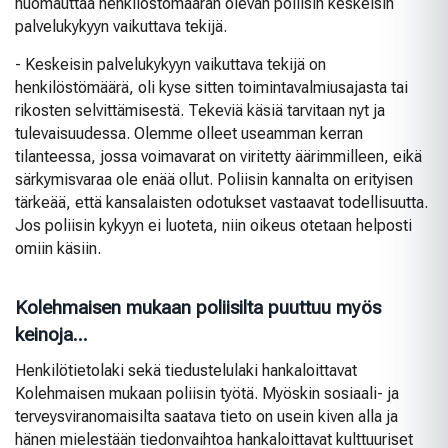
huomauttaa henkilöstömäärän olevan poliisin keskeisin
palvelukykyyn vaikuttava tekijä.
- Keskeisin palvelukykyyn vaikuttava tekijä on
henkilöstömäärä, oli kyse sitten toimintavalmiusajasta tai
rikosten selvittämisestä. Tekeviä käsiä tarvitaan nyt ja
tulevaisuudessa. Olemme olleet useamman kerran
tilanteessa, jossa voimavarat on viritetty äärimmilleen, eikä
särkymisvaraa ole enää ollut. Poliisin kannalta on erityisen
tärkeää, että kansalaisten odotukset vastaavat todellisuutta.
Jos poliisin kykyyn ei luoteta, niin oikeus otetaan helposti
omiin käsiin.
Kolehmaisen mukaan poliisilta puuttuu myös
keinoja...
Henkilötietolaki sekä tiedustelulaki hankaloittavat
Kolehmaisen mukaan poliisin työtä. Myöskin sosiaali- ja
terveysviranomaisilta saatava tieto on usein kiven alla ja
hänen mielestään tiedonvaihtoa hankaloittavat kulttuuriset