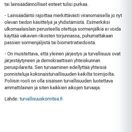
tai lainsäädännölliset esteet tulisi purkaa.
- Lainsäädäntö rajoittaa merkittävästi viranomaisella jo nyt
olevan tiedon käsittelyä ja yhdistämistä. Esimerkiksi
ulkomaalaislain perusteella otettuja sormenjälkiä ei voida
käyttää vakavien rikosten torjunnassa, puhumattakaan
passien sormenjäljistä tai biometriatiedoista.
- On muistettava, että yleinen järjestys ja turvallisuus ovat
järjestäytyneen ja demokraattisen yhteiskunnan
peruspilareita. Sen turvaaminen edellyttää yhteisiä
ponnisteluja kokonaisturvallisuuden kaikilta toimijoilta.
Poliisin rooli on olla sisäisen turvallisuuden luotettava
ammattilainen ja siten kaikkien aikojen turvaaja.
Lähde:
turvallisuuskomitea.fi