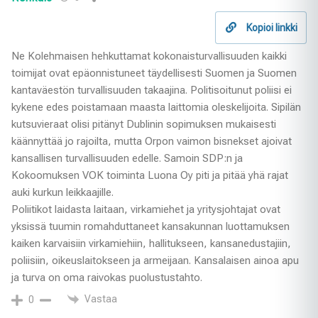
Kopioi linkki
Ne Kolehmaisen hehkuttamat kokonaisturvallisuuden kaikki
toimijat ovat epäonnistuneet täydellisesti Suomen ja Suomen
kantaväestön turvallisuuden takaajina. Politisoitunut poliisi ei
kykene edes poistamaan maasta laittomia oleskelijoita. Sipilän
kutsuvieraat olisi pitänyt Dublinin sopimuksen mukaisesti
käännyttää jo rajoilta, mutta Orpon vaimon bisnekset ajoivat
kansallisen turvallisuuden edelle. Samoin SDP:n ja
Kokoomuksen VOK toiminta Luona Oy piti ja pitää yhä rajat
auki kurkun leikkaajille.
Poliitikot laidasta laitaan, virkamiehet ja yritysjohtajat ovat
yksissä tuumin romahduttaneet kansakunnan luottamuksen
kaiken karvaisiin virkamiehiin, hallitukseen, kansanedustajiin,
poliisiin, oikeuslaitokseen ja armeijaan. Kansalaisen ainoa apu
ja turva on oma raivokas puolustustahto.
Vastaa
0