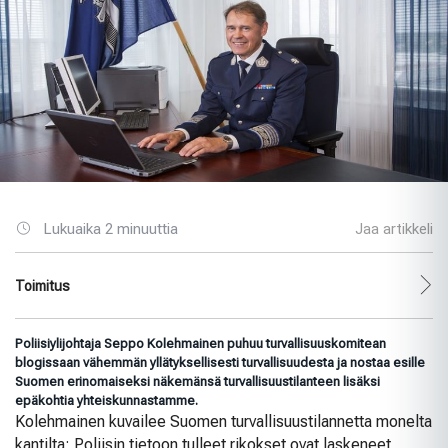
Lukuaika 2 minuuttia
Jaa artikkeli
Toimitus
Poliisiylijohtaja Seppo Kolehmainen puhuu turvallisuuskomitean
blogissaan vähemmän yllätyksellisesti turvallisuudesta ja nostaa esille
Suomen erinomaiseksi näkemänsä turvallisuustilanteen lisäksi
epäkohtia yhteiskunnastamme.
Kolehmainen kuvailee Suomen turvallisuustilannetta monelta
kantilta: Poliisin tietoon tulleet rikokset ovat laskeneet