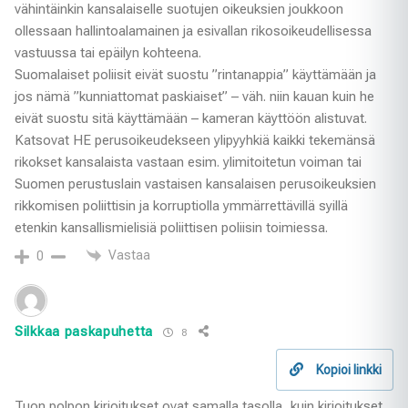
vähintäinkin kansalaiselle suotujen oikeuksien joukkoon
ollessaan hallintoalamainen ja esivallan rikosoikeudellisessa
vastuussa tai epäilyn kohteena.
Suomalaiset poliisit eivät suostu ”rintanappia” käyttämään ja
jos nämä ”kunniattomat paskiaiset” – väh. niin kauan kuin he
eivät suostu sitä käyttämään – kameran käyttöön alistuvat.
Katsovat HE perusoikeudekseen ylipyyhkiä kaikki tekemänsä
rikokset kansalaista vastaan esim. ylimitoitetun voiman tai
Suomen perustuslain vastaisen kansalaisen perusoikeuksien
rikkomisen poliittisin ja korruptiolla ymmärrettävillä syillä
etenkin kansallismielisiä poliittisen poliisin toimiessa.
Vastaa
0
Silkkaa paskapuhetta
8
Kopioi linkki
Tuon polpon kirjoitukset ovat samalla tasolla, kuin kirjoitukset