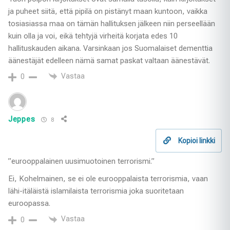
ja puheet siitä, että pipilä on pistänyt maan kuntoon, vaikka
tosiasiassa maa on tämän hallituksen jälkeen niin perseellään
kuin olla ja voi, eikä tehtyjä virheitä korjata edes 10
hallituskauden aikana. Varsinkaan jos Suomalaiset dementtia
äänestäjät edelleen nämä samat paskat valtaan äänestävät.
Vastaa
0
Jeppes
8
Kopioi linkki
”eurooppalainen uusimuotoinen terrorismi.”
Ei, Kohelmainen, se ei ole eurooppalaista terrorismia, vaan
lähi-itäläistä islamilaista terrorismia joka suoritetaan
euroopassa.
Vastaa
0