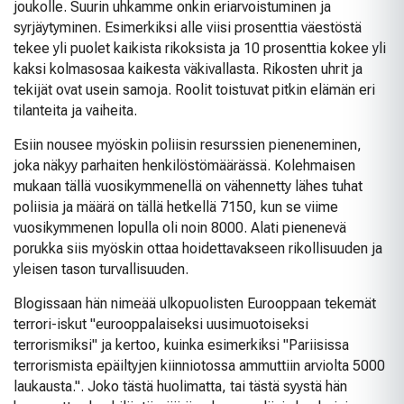
joukolle. Suurin uhkamme onkin eriarvoistuminen ja
syrjäytyminen. Esimerkiksi alle viisi prosenttia väestöstä
tekee yli puolet kaikista rikoksista ja 10 prosenttia kokee yli
kaksi kolmasosaa kaikesta väkivallasta. Rikosten uhrit ja
tekijät ovat usein samoja. Roolit toistuvat pitkin elämän eri
tilanteita ja vaiheita.
Esiin nousee myöskin poliisin resurssien pieneneminen,
joka näkyy parhaiten henkilöstömäärässä. Kolehmaisen
mukaan tällä vuosikymmenellä on vähennetty lähes tuhat
poliisia ja määrä on tällä hetkellä 7150, kun se viime
vuosikymmenen lopulla oli noin 8000. Alati pienenevä
porukka siis myöskin ottaa hoidettavakseen rikollisuuden ja
yleisen tason turvallisuuden.
Blogissaan hän nimeää ulkopuolisten Eurooppaan tekemät
terrori-iskut "eurooppalaiseksi uusimuotoiseksi
terrorismiksi" ja kertoo, kuinka esimerkiksi "Pariisissa
terrorismista epäiltyjen kiinniotossa ammuttiin arviolta 5000
laukausta.". Joko tästä huolimatta, tai tästä syystä hän