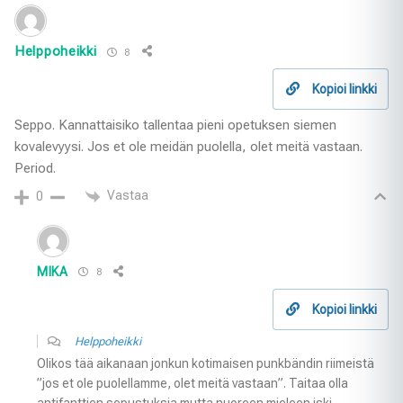
Helppoheikki
8
Kopioi linkki
Seppo. Kannattaisiko tallentaa pieni opetuksen siemen
kovalevyysi. Jos et ole meidän puolella, olet meitä vastaan.
Period.
Vastaa
0
MIKA
8
Kopioi linkki
Helppoheikki
Olikos tää aikanaan jonkun kotimaisen punkbändin riimeistä
”jos et ole puolellamme, olet meitä vastaan”. Taitaa olla
antifanttien sepustuksia mutta nuoreen mieleen iski