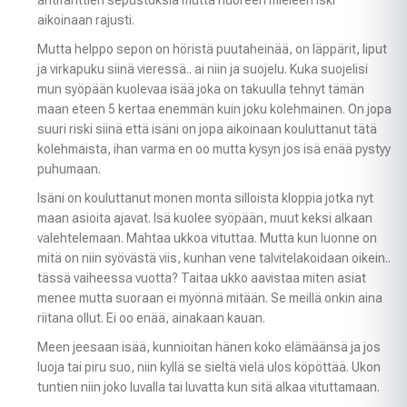
aikoinaan rajusti.
Mutta helppo sepon on höristä puutaheinää, on läppärit, liput
ja virkapuku siinä vieressä.. ai niin ja suojelu. Kuka suojelisi
mun syöpään kuolevaa isää joka on takuulla tehnyt tämän
maan eteen 5 kertaa enemmän kuin joku kolehmainen. On jopa
suuri riski siinä että isäni on jopa aikoinaan kouluttanut tätä
kolehmaista, ihan varma en oo mutta kysyn jos isä enää pystyy
puhumaan.
Isäni on kouluttanut monen monta silloista kloppia jotka nyt
maan asioita ajavat. Isä kuolee syöpään, muut keksi alkaan
valehtelemaan. Mahtaa ukkoa vituttaa. Mutta kun luonne on
mitä on niin syövästä viis, kunhan vene talvitelakoidaan oikein..
tässä vaiheessa vuotta? Taitaa ukko aavistaa miten asiat
menee mutta suoraan ei myönnä mitään. Se meillä onkin aina
riitana ollut. Ei oo enää, ainakaan kauan.
Meen jeesaan isää, kunnioitan hänen koko elämäänsä ja jos
luoja tai piru suo, niin kyllä se sieltä vielä ulos köpöttää. Ukon
tuntien niin joko luvalla tai luvatta kun sitä alkaa vituttamaan.