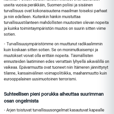
useita vuosia peräkkäin, Suomen poliisi ja sisäinen
turvallisuus ovat kokonaisuutena maailman toiseksi parhaat
ja niin edelleen. Kuitenkin hänkin muistuttaa
turvallisuustilanteen mahdollisten muutosten olevan nopeita
ja kuinka toimintaympäristön muutos on suurin sitten viime
sotien.
- Turvallisuusympäristömme on muuttunut radikaalimmin
kuin koskaan sitten sotien. Se on monimutkaisempi ja
muutokset voivat olla erittäin nopeita. Täsmällisten
ennusteiden laatiminen edes verrattain lyhyellä aikavälillä on
vaikeaa. Epävarmuutta ovat tuoneet niin Itämeren jännittynyt
tilanne, kansainvälinen voimapolitiikka, maahanmuutto kuin
eurooppalainen uusimuotoinen terrorismi.
Suhteellisen pieni porukka aiheuttaa suurimman
osan ongelmista
- Arjen toistuvat turvallisuusongelmat kasautuvat kapealle