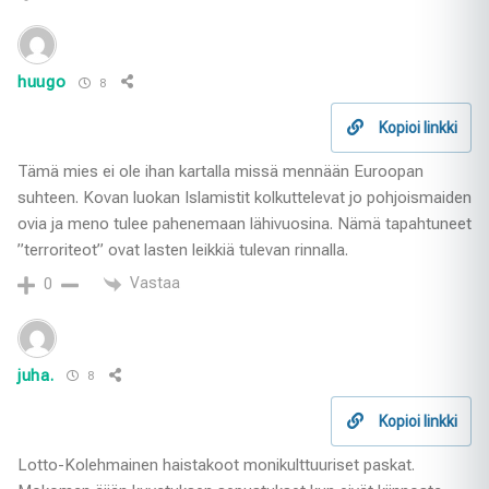
huugo
8
Kopioi linkki
Tämä mies ei ole ihan kartalla missä mennään Euroopan
suhteen. Kovan luokan Islamistit kolkuttelevat jo pohjoismaiden
ovia ja meno tulee pahenemaan lähivuosina. Nämä tapahtuneet
”terroriteot” ovat lasten leikkiä tulevan rinnalla.
Vastaa
0
juha.
8
Kopioi linkki
Lotto-Kolehmainen haistakoot monikulttuuriset paskat.