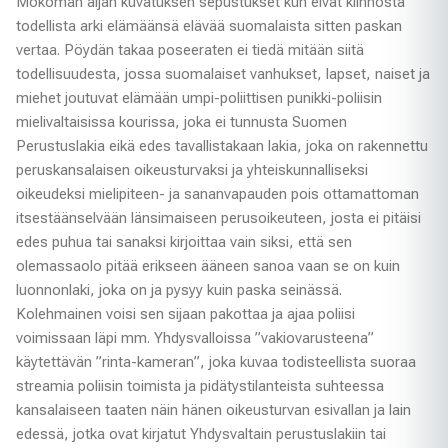
Mokoman äijän kuvatuksen sepustukset kun eivät kiinnosta
todellista arki elämäänsä elävää suomalaista sitten paskan
vertaa. Pöydän takaa poseeraten ei tiedä mitään siitä
todellisuudesta, jossa suomalaiset vanhukset, lapset, naiset ja
miehet joutuvat elämään umpi-poliittisen punikki-poliisin
mielivaltaisissa kourissa, joka ei tunnusta Suomen
Perustuslakia eikä edes tavallistakaan lakia, joka on rakennettu
peruskansalaisen oikeusturvaksi ja yhteiskunnalliseksi
oikeudeksi mielipiteen- ja sananvapauden pois ottamattoman
itsestäänselvään länsimaiseen perusoikeuteen, josta ei pitäisi
edes puhua tai sanaksi kirjoittaa vain siksi, että sen
olemassaolo pitää erikseen ääneen sanoa vaan se on kuin
luonnonlaki, joka on ja pysyy kuin paska seinässä.
Kolehmainen voisi sen sijaan pakottaa ja ajaa poliisi
voimissaan läpi mm. Yhdysvalloissa ”vakiovarusteena”
käytettävän ”rinta-kameran”, joka kuvaa todisteellista suoraa
streamia poliisin toimista ja pidätystilanteista suhteessa
kansalaiseen taaten näin hänen oikeusturvan esivallan ja lain
edessä, jotka ovat kirjatut Yhdysvaltain perustuslakiin tai