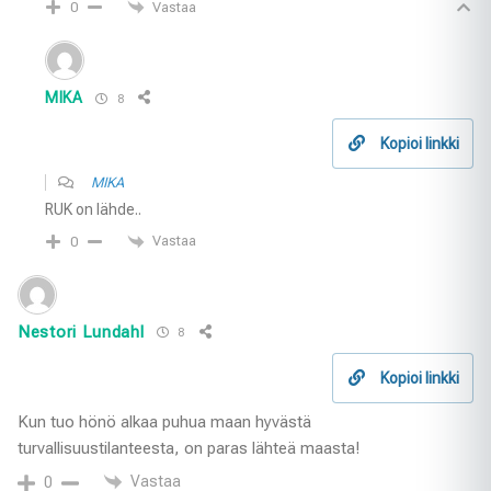
Vastaa
0
MIKA
8
Kopioi linkki
MIKA
RUK on lähde..
Vastaa
0
Nestori Lundahl
8
Kopioi linkki
Kun tuo hönö alkaa puhua maan hyvästä
turvallisuustilanteesta, on paras lähteä maasta!
Vastaa
0