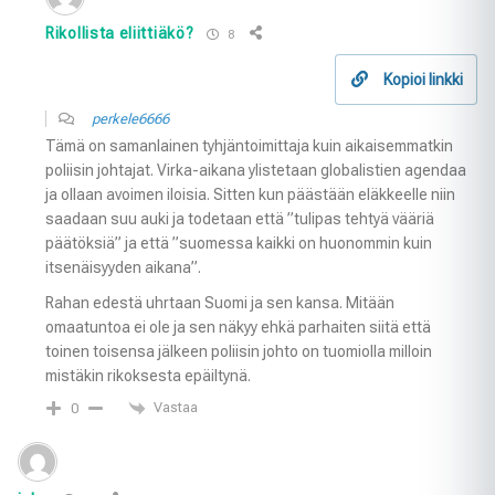
Rikollista eliittiäkö?
8
Kopioi linkki
perkele6666
Tämä on samanlainen tyhjäntoimittaja kuin aikaisemmatkin
poliisin johtajat. Virka-aikana ylistetaan globalistien agendaa
ja ollaan avoimen iloisia. Sitten kun päästään eläkkeelle niin
saadaan suu auki ja todetaan että ”tulipas tehtyä vääriä
päätöksiä” ja että ”suomessa kaikki on huonommin kuin
itsenäisyyden aikana”.
Rahan edestä uhrtaan Suomi ja sen kansa. Mitään
omaatuntoa ei ole ja sen näkyy ehkä parhaiten siitä että
toinen toisensa jälkeen poliisin johto on tuomiolla milloin
mistäkin rikoksesta epäiltynä.
Vastaa
0