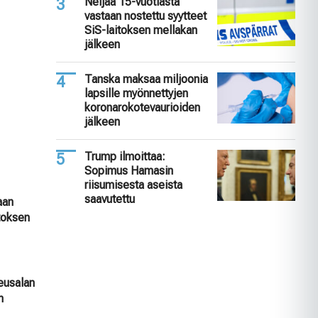
Neljää 15-vuotiasta
vastaan nostettu syytteet
SiS-laitoksen mellakan
jälkeen
Tanska maksaa miljoonia
lapsille myönnettyjen
koronarokotevaurioiden
jälkeen
Trump ilmoittaa:
Sopimus Hamasin
riisumisesta aseista
saavutettu
aan
itoksen
keusalan
n