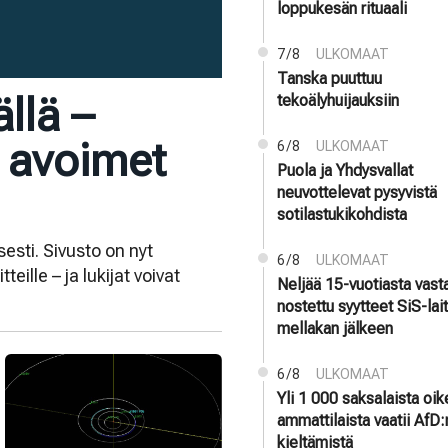
loppukesän rituaali
7/8
ULKOMAAT
Tanska puuttuu
llä –
tekoälyhuijauksiin
a avoimet
6/8
ULKOMAAT
Puola ja Yhdysvallat
neuvottelevat pysyvistä
sotilastukikohdista
esti. Sivusto on nyt
6/8
ULKOMAAT
ille – ja lukijat voivat
Neljää 15-vuotiasta vast
nostettu syytteet SiS-la
mellakan jälkeen
6/8
ULKOMAAT
Yli 1 000 saksalaista oi
ammattilaista vaatii AfD:
kieltämistä