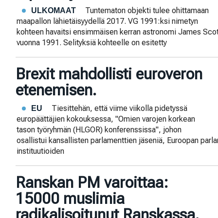
Tuntematon objekti tulee ohittamaan
ULKOMAAT
maapallon lähietäisyydellä 2017. VG 1991:ksi nimetyn
kohteen havaitsi ensimmäisen kerran astronomi James Scott
vuonna 1991. Selityksiä kohteelle on esitetty
Brexit mahdollisti euroveron
etenemisen.
Tiesittehän, että viime viikolla pidetyssä
EU
europäättäjien kokouksessa, "Omien varojen korkean
tason työryhmän (HLGOR) konferenssissa", johon
osallistui kansallisten parlamenttien jäseniä, Euroopan parl
instituutioiden
Ranskan PM varoittaa:
15000 muslimia
radikalisoitunut Ranskassa.