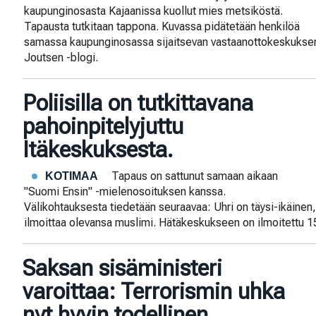
kaupunginosasta Kajaanissa kuollut mies metsiköstä.
Tapausta tutkitaan tappona. Kuvassa pidätetään henkilöä
samassa kaupunginosassa sijaitsevan vastaanottokeskuksen
Joutsen -blogi.
Poliisilla on tutkittavana
pahoinpitelyjuttu
Itäkeskuksesta.
Tapaus on sattunut samaan aikaan
KOTIMAA
"Suomi Ensin" -mielenosoituksen kanssa.
Välikohtauksesta tiedetään seuraavaa: Uhri on täysi-ikäinen,
ilmoittaa olevansa muslimi. Hätäkeskukseen on ilmoitettu 15
Saksan sisäministeri
varoittaa: Terrorismin uhka
nyt hyvin todellinen.