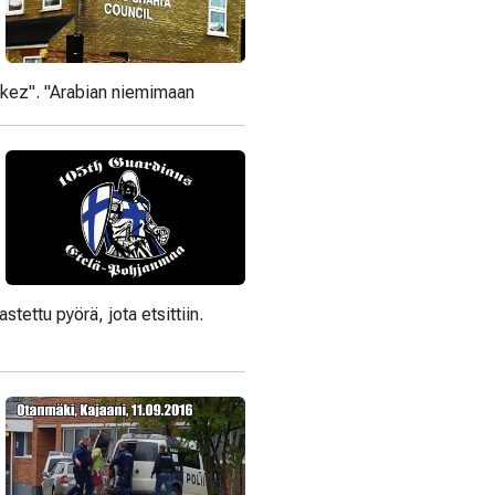
kez". "Arabian niemimaan
tettu pyörä, jota etsittiin.