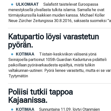
Salafistit taistelevat Euroopassa
ULKOMAAT
menestyksellä ylivallasta tulkita islamia. Samalla he ovat
törmäyskurssilla kaikkien muiden kanssa. Michael Koller
Neue Zürcher Zeitungissa 30.8.2016, saksasta suomeksi "a
Katupartio löysi varastetun
pyörän.
Tiistain-keskiviikon välisenä yönä
KOTIMAA
Seinäjoella partioinut 105th Guardian Kadunturva pidätteli
paikoillaan pyörävarkaudesta epäiltyä, mistä tulikin
valtakunnan-uutinen: Pyörä lienee varastettu, mutta ei se varas
Tyytymätön
Poliisi tutkii tappoa
Kajaanissa.
Sunnuntaina 11.09. löytyi Otanmäen
KOTIMAA