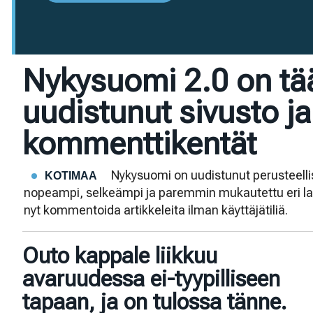
Nykysuomi 2.0 on tää
uudistunut sivusto j
kommenttikentät
Nykysuomi on uudistunut perusteellis
KOTIMAA
nopeampi, selkeämpi ja paremmin mukautettu eri laitte
nyt kommentoida artikkeleita ilman käyttäjätiliä.
Outo kappale liikkuu
avaruudessa ei-tyypilliseen
tapaan, ja on tulossa tänne.