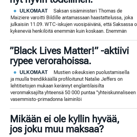
Saksan sisäministeri Thomas de
ULKOMAAT
Maiziere varoitti Bildille antamassaan haastattelussa, joka
julkaisiin 11.09. WTC-iskujen vuosipäivänä, että Saksassa o
kykeneviä henkilöitä enemmän kuin koskaan. Enemmän
”Black Lives Matter!” -aktiivi
rypee verorahoissa.
Mustien oikeuksien puolustamisella
ULKOMAAT
ja muulla trendikkäällä profiloitunut Natalie Jeffers on
lehtitietojen mukaan kerännyt englantilaisilta
veronmaksajilta yhteensä 50 000 puntaa "yhteiskunnaliseen 
vasemmisto-primadonna laiminlöi
Mikään ei ole kyllin hyvää,
jos joku muu maksaa?