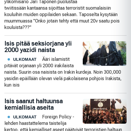
ylikomisario Jari Taponen puolustaa
twiitissään kantaansa sijoittaa terroristit suomalaisiin
kouluihin muiden oppilaiden sekaan. Taposelta kysytään
muummuassa "Onko jotain tehty että muut 20v saatu pois
kouluista???"
Isis pitää seksiorjana yli
2000 yazidi naista
Ääri islamistit
ULKOMAAT
pitävät orjanaan yli 2000 irakilaista
naista. Suurin osa naisista on Irakin kurdeja. Noin 300,000
yasidin epäillään olevan vielä pakolaisena pohjois Irakista,
kun isis
Isis saanut haltuunsa
kemiallisia aseita
Foreign Policy -
ULKOMAAT
lehden haastattelema taistelija
kertoo, että kemialliset aseet päätyivät terroristien haltuun