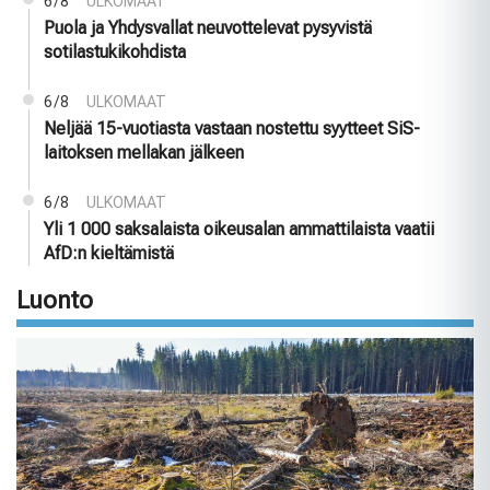
6/8
ULKOMAAT
Puola ja Yhdysvallat neuvottelevat pysyvistä
sotilastukikohdista
6/8
ULKOMAAT
Neljää 15-vuotiasta vastaan nostettu syytteet SiS-
laitoksen mellakan jälkeen
6/8
ULKOMAAT
Yli 1 000 saksalaista oikeusalan ammattilaista vaatii
AfD:n kieltämistä
Luonto