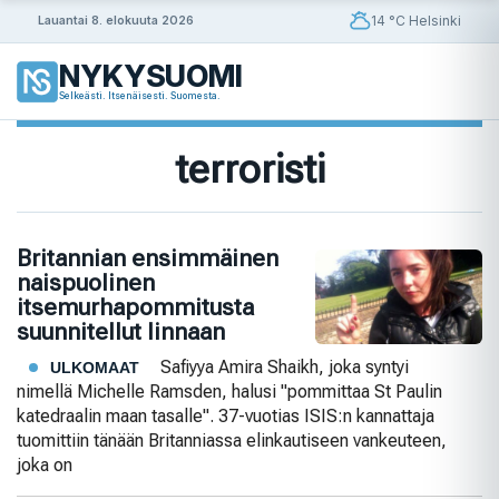
Siirry
14 °C Helsinki
Lauantai 8. elokuuta 2026
sisältöön
NYKYSUOMI
Selkeästi. Itsenäisesti. Suomesta.
terroristi
Britannian ensimmäinen
naispuolinen
itsemurhapommitusta
suunnitellut linnaan
Safiyya Amira Shaikh, joka syntyi
ULKOMAAT
nimellä Michelle Ramsden, halusi "pommittaa St Paulin
katedraalin maan tasalle". 37-vuotias ISIS:n kannattaja
tuomittiin tänään Britanniassa elinkautiseen vankeuteen,
joka on