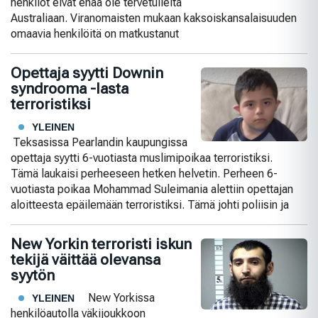
henkilöt eivät enää ole tervetulleita
Australiaan. Viranomaisten mukaan kaksoiskansalaisuuden
omaavia henkilöitä on matkustanut
Opettaja syytti Downin
syndrooma -lasta
terroristiksi
YLEINEN
Teksasissa Pearlandin kaupungissa
opettaja syytti 6-vuotiasta muslimipoikaa terroristiksi.
Tämä laukaisi perheeseen hetken helvetin. Perheen 6-
vuotiasta poikaa Mohammad Suleimania alettiin opettajan
aloitteesta epäilemään terroristiksi. Tämä johti poliisin ja
New Yorkin terroristi iskun
tekijä väittää olevansa
syytön
New Yorkissa
YLEINEN
henkilöautolla väkijoukkoon