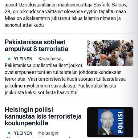
ajanut Uzbekistanilainen maahanmuuttaja Sayfullo Saipov,
29, on oikeudessa väittänyt olevansa syytön tapahtumaan.
Mies on aikaisemmin julistanut iskua islamin nimeen ja
sanonut ettei kadu
Pakistanissa sotilaat
ampuivat 8 terroristia
Karachissa,
YLEINEN
Pakistanissa puolisotilaalliset joukot
ovat ampuneet tuntien tulitaistelun johdosta kahdeksan
terroristia. Viisi terroristeista kuoli suoraan tulitaistelussa
ja kolme myöhemmin sairaalassa. Puolisotilaallisista
joukoista kaksi sotilasta haavoittui
Helsingin poliisi
kannustaa Isis terroristeja
koulunpenkille
Helsingin
YLEINEN