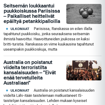
Seitsemän loukkaantui
puukkoiskussa Pariisissa
– Paikalliset heittelivät
epäiltyä petankkipalloilla
Pariisissa, Ranskassa on eilen illalla
ULKOMAAT
tapahtunut puukkoisku, jonka seurauksena seitsemän
ihmistä haavoittui. Haavoittuneiden joukossa on kaksi
britti-turistia. Ranskassa on viime kuukausina tapahtunut
useampiakin puukkoiskuja, mutta
Australia on poistanut
viidelta terroristilta
kansalaisuuden – ”Eivät
enää tervetulleita
Australiaan”
Australia on poistanut kansalaisuuden
ULKOMAAT
viideltä Lähi-itään taistelemaan matkustaneet IS-
taistelijan kansalaisuuden. Lehden mukaan kyseiset