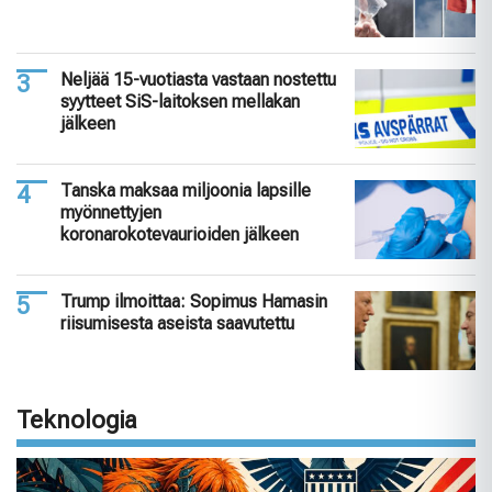
Neljää 15-vuotiasta vastaan nostettu
syytteet SiS-laitoksen mellakan
jälkeen
Tanska maksaa miljoonia lapsille
myönnettyjen
koronarokotevaurioiden jälkeen
Trump ilmoittaa: Sopimus Hamasin
riisumisesta aseista saavutettu
Teknologia