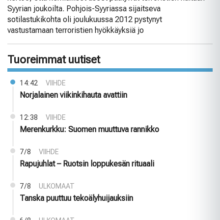
Syyrian joukoilta. Pohjois-Syyriassa sijaitseva
sotilastukikohta oli joulukuussa 2012 pystynyt
vastustamaan terroristien hyökkäyksiä jo
Tuoreimmat uutiset
14:42
VIIHDE
Norjalainen viikinkihauta avattiin
12:38
VIIHDE
Merenkurkku: Suomen muuttuva rannikko
7/8
VIIHDE
Rapujuhlat – Ruotsin loppukesän rituaali
7/8
ULKOMAAT
Tanska puuttuu tekoälyhuijauksiin