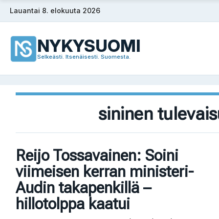
Siirry
Lauantai 8. elokuuta 2026
sisältöön
NYKYSUOMI
Selkeästi. Itsenäisesti. Suomesta.
sininen tulevai
Reijo Tossavainen: Soini
viimeisen kerran ministeri-
Audin takapenkillä –
hillotolppa kaatui