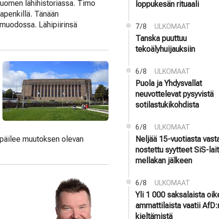
 Suomen lähihistoriassa. Timo
loppukesän rituaali
kapenkillä. Tänään
 muodossa. Lähipiirinsä
7/8
ULKOMAAT
Tanska puuttuu
tekoälyhuijauksiin
6/8
ULKOMAAT
Puola ja Yhdysvallat
neuvottelevat pysyvistä
sotilastukikohdista
6/8
ULKOMAAT
i epäilee muutoksen olevan
Neljää 15-vuotiasta vast
nostettu syytteet SiS-la
mellakan jälkeen
6/8
ULKOMAAT
Yli 1 000 saksalaista oi
ammattilaista vaatii AfD:
kieltämistä