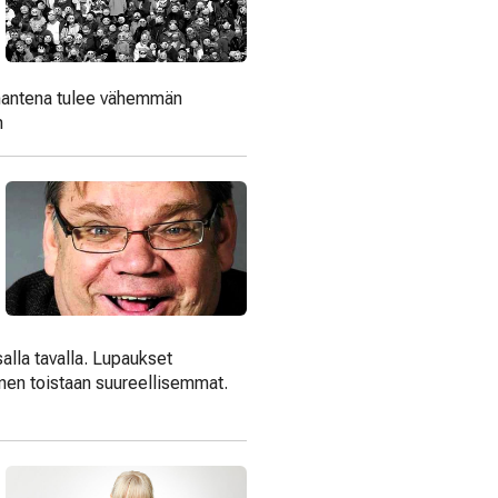
lmantena tulee vähemmän
n
alla tavalla. Lupaukset
oinen toistaan suureellisemmat.