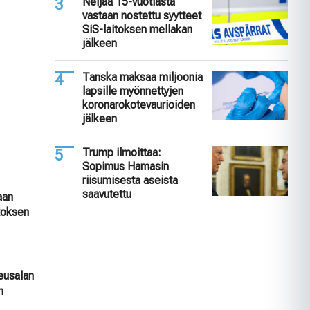
Neljää 15-vuotiasta
vastaan nostettu syytteet
SiS-laitoksen mellakan
jälkeen
Tanska maksaa miljoonia
lapsille myönnettyjen
koronarokotevaurioiden
jälkeen
Trump ilmoittaa:
Sopimus Hamasin
riisumisesta aseista
saavutettu
aan
itoksen
keusalan
n