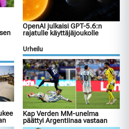
OpenAI julkaisi GPT-5.6:n
isen
rajatulle käyttäjäjoukolle
Urheilu
tukee
Kap Verden MM-unelma
an
päättyi Argentiinaa vastaan