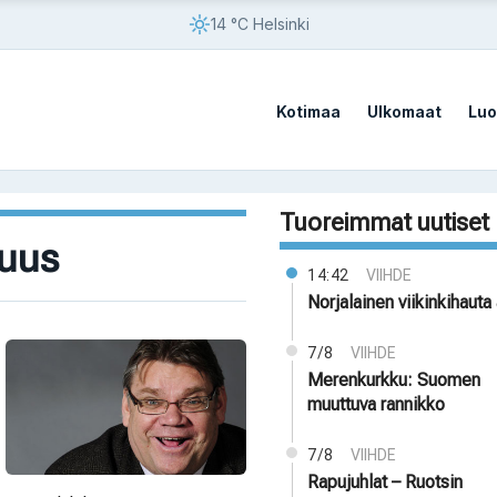
14 °C Helsinki
Kotimaa
Ulkomaat
Luo
Tuoreimmat uutiset
suus
14:42
VIIHDE
Norjalainen viikinkihauta 
7/8
VIIHDE
Merenkurkku: Suomen
muuttuva rannikko
7/8
VIIHDE
Rapujuhlat – Ruotsin