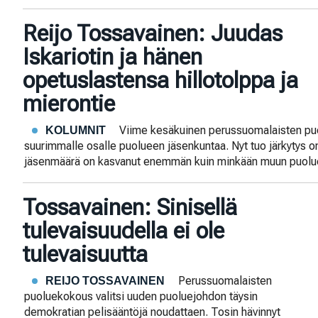
Reijo Tossavainen: Juudas
Iskariotin ja hänen
opetuslastensa hillotolppa ja
mierontie
Viime kesäkuinen perussuomalaisten puo
KOLUMNIT
suurimmalle osalle puolueen jäsenkuntaa. Nyt tuo järkytys o
jäsenmäärä on kasvanut enemmän kuin minkään muun puol
Tossavainen: Sinisellä
tulevaisuudella ei ole
tulevaisuutta
Perussuomalaisten
REIJO TOSSAVAINEN
puoluekokous valitsi uuden puoluejohdon täysin
demokratian pelisääntöjä noudattaen. Tosin hävinnyt