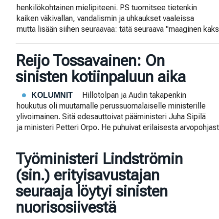
henkilökohtainen mielipiteeni. PS tuomitsee tietenkin
kaiken väkivallan, vandalismin ja uhkaukset vaaleissa
mutta lisään siihen seuraavaa: tätä seuraava "maaginen kaks
Reijo Tossavainen: On
sinisten kotiinpaluun aika
Hillotolpan ja Audin takapenkin
KOLUMNIT
houkutus oli muutamalle perussuomalaiselle ministerille
ylivoimainen. Sitä edesauttoivat pääministeri Juha Sipilä
ja ministeri Petteri Orpo. He puhuivat erilaisesta arvopohjas
Työministeri Lindströmin
(sin.) erityisavustajan
seuraaja löytyi sinisten
nuorisosiivestä