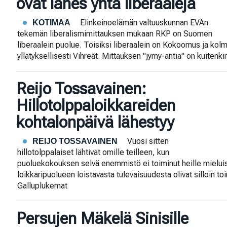
ovat lähes yhtä liberaaleja
Elinkeinoelämän valtuuskunnan EVAn
KOTIMAA
tekemän liberalismimittauksen mukaan RKP on Suomen
liberaalein puolue. Toisiksi liberaalein on Kokoomus ja ko
yllätyksellisesti Vihreät. Mittauksen "jymy-antia" on kuitenki
Reijo Tossavainen:
Hillotolppaloikkareiden
kohtalonpäivä lähestyy
Vuosi sitten
REIJO TOSSAVAINEN
hillotolppalaiset lähtivät omille teilleen, kun
puoluekokouksen selvä enemmistö ei toiminut heille mieluis
loikkaripuolueen loistavasta tulevaisuudesta olivat silloin t
Galluplukemat
Persujen Mäkelä Sinisille