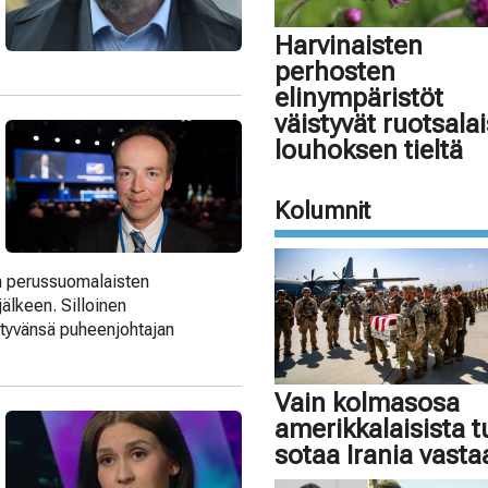
Harvinaisten
perhosten
elinympäristöt
väistyvät ruotsala
louhoksen tieltä
Kolumnit
jan perussuomalaisten
lkeen. Silloinen
istyvänsä puheenjohtajan
Vain kolmasosa
amerikkalaisista 
sotaa Irania vasta