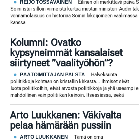
Eilinen oli merkittävä päivä
REIJO TOSSAVAINEN
Soini istui silloin viimeistä kertaa mustan ministeri-Audin ta
vennamolaisuus on historiaa Soinin lakeijoineen vaalimassa
kanssa
Kolumni: Ovatko
kypsyneimmät kansalaiset
siirtyneet ”vaalityöhön”?
Halveksunta
PÄÄTOIMITTAJAN PALSTA
poliitikkoja kohtaan on kristallin kirkasta… Ihmiset eivät
luota poliitikoihin, eivät arvosta poliitikkoja ja yhä useamp
mahdollinen vain politiikan keinoin. Itseasiassa, sekä
Arto Luukkanen: Väkivalta
pelaa hämärään pussiin
Tämä on oma
ARTO LUUKKANEN