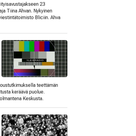
rityisavustajakseen 23
aja Tiina Ahvan. Nykyinen
viestintätoimisto Bliciin. Ahva
loustutkimuksella teettämän
usta keräävä puolue.
 kolmantena Keskusta.