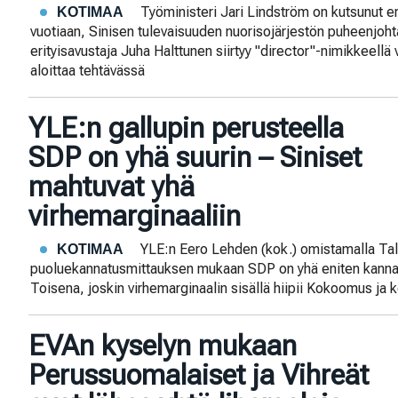
Työministeri Jari Lindström on kutsunut e
KOTIMAA
vuotiaan, Sinisen tulevaisuuden nuorisojärjestön puheenjoht
erityisavustaja Juha Halttunen siirtyy "director"-nimikkeellä 
aloittaa tehtävässä
YLE:n gallupin perusteella
SDP on yhä suurin – Siniset
mahtuvat yhä
virhemarginaaliin
YLE:n Eero Lehden (kok.) omistamalla Ta
KOTIMAA
puoluekannatusmittauksen mukaan SDP on yhä eniten kannat
Toisena, joskin virhemarginaalin sisällä hiipii Kokoomus ja
EVAn kyselyn mukaan
Perussuomalaiset ja Vihreät