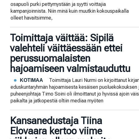
osapuoli purki pettymystään ja syytti voittajia
kampanjoinnista. Niin minä kuin muutkin kokouspaikalla
olleet havaitsimme,
Toimittaja väittää: Sipilä
valehteli väittäessään ettei
perussuomalaisten
hajoamiseen valmistauduttu
Toimittaja Lauri Nurmi on kirjoittanut kir
KOTIMAA
eduskuntaryhmän hajoamisesta kesäisen puoluekokouksen jä
puheenjohtaja Timo Soini oli ilmoittanut jo hyvissä ajoin vä
paikalta ja jatkopestiä oltiin mediaa myöten
Kansanedustaja Tiina
Elovaara kertoo viime