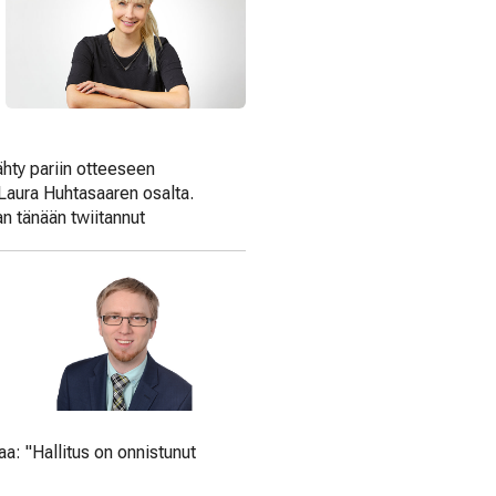
hty pariin otteeseen
Laura Huhtasaaren osalta.
n tänään twiitannut
taa: "Hallitus on onnistunut