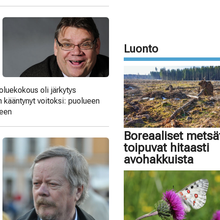
Luonto
luekokous oli järkytys
n kääntynyt voitoksi: puolueen
ueen
Boreaaliset metsä
toipuvat hitaasti
avohakkuista