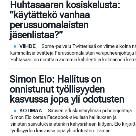
Huhtasaaren kosiskelusta:
”käytättekö vanhaa
perussuomalaisten
jäsenlistaa?”
Some-palvelu Twitterissä on viime aikoina nä
VIIHDE
kummallisia twiittejä Perussuomalaisten varapuheenjohtaja 
Huhtasaari on nimittäin aiemmin kahdesti ja kolmannen kerra
Simon Elo: Hallitus on
onnistunut työllisyyden
kasvussa jopa yli odotusten
Sinisen eduskuntaryhmän puheenjohtaja
KOTIMAA
Simon Elo kertaa Facebook-sivullaan hallituksen ja
sinisten saavutuksia etenkin kehysriiheen liittyen. Elo kirjoit
työllisyyden kasvussa jopa yli odotusten. Tämän