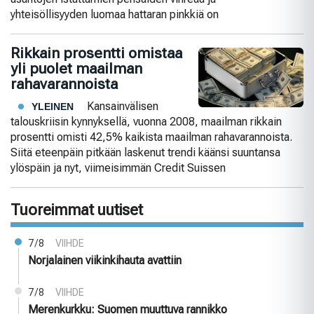
yhteisöllisyyden luomaa hattaran pinkkiä on
Rikkain prosentti omistaa
yli puolet maailman
rahavarannoista
Kansainvälisen
YLEINEN
talouskriisin kynnyksellä, vuonna 2008, maailman rikkain
prosentti omisti 42,5% kaikista maailman rahavarannoista.
Siitä eteenpäin pitkään laskenut trendi käänsi suuntansa
ylöspäin ja nyt, viimeisimmän Credit Suissen
Tuoreimmat uutiset
7/8
VIIHDE
Norjalainen viikinkihauta avattiin
7/8
VIIHDE
Merenkurkku: Suomen muuttuva rannikko