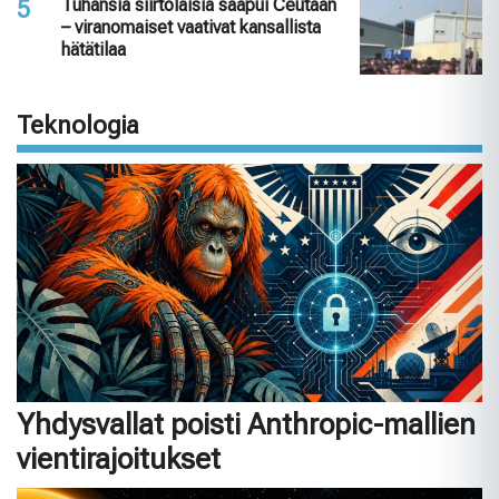
Tuhansia siirtolaisia saapui Ceutaan
– viranomaiset vaativat kansallista
hätätilaa
Teknologia
Yhdysvallat poisti Anthropic-mallien
vientirajoitukset