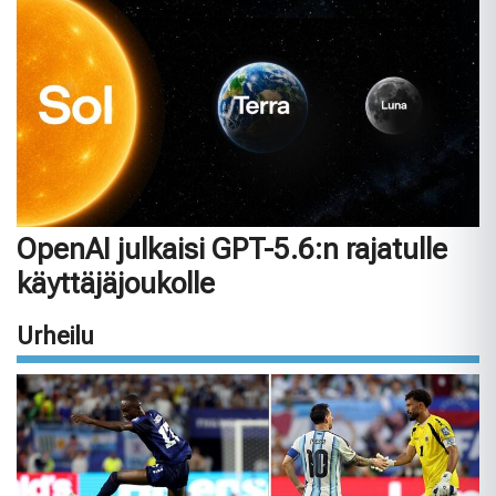
OpenAI julkaisi GPT-5.6:n rajatulle
käyttäjäjoukolle
Urheilu