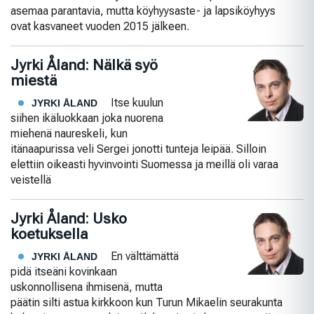
asemaa parantavia, mutta köyhyysaste- ja lapsiköyhyys
ovat kasvaneet vuoden 2015 jälkeen.
Jyrki Åland: Nälkä syö
miestä
Itse kuulun
JYRKI ÅLAND
siihen ikäluokkaan joka nuorena
miehenä naureskeli, kun
itänaapurissa veli Sergei jonotti tunteja leipää. Silloin
elettiin oikeasti hyvinvointi Suomessa ja meillä oli varaa
veistellä
Jyrki Åland: Usko
koetuksella
En välttämättä
JYRKI ÅLAND
pidä itseäni kovinkaan
uskonnollisena ihmisenä, mutta
päätin silti astua kirkkoon kun Turun Mikaelin seurakunta