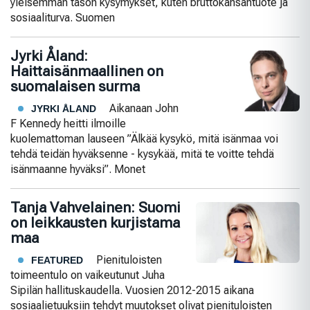
yleisemmän tason kysymykset, kuten bruttokansantuote ja
sosiaaliturva. Suomen
Jyrki Åland:
Haittaisänmaallinen on
suomalaisen surma
Aikanaan John
JYRKI ÅLAND
F Kennedy heitti ilmoille
kuolemattoman lauseen ”Älkää kysykö, mitä isänmaa voi
tehdä teidän hyväksenne - kysykää, mitä te voitte tehdä
isänmaanne hyväksi”. Monet
Tanja Vahvelainen: Suomi
on leikkausten kurjistama
maa
Pienituloisten
FEATURED
toimeentulo on vaikeutunut Juha
Sipilän hallituskaudella. Vuosien 2012-2015 aikana
sosiaalietuuksiin tehdyt muutokset olivat pienituloisten