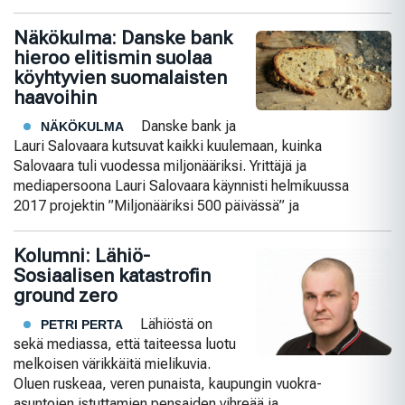
Näkökulma: Danske bank
hieroo elitismin suolaa
köyhtyvien suomalaisten
haavoihin
Danske bank ja
NÄKÖKULMA
Lauri Salovaara kutsuvat kaikki kuulemaan, kuinka
Salovaara tuli vuodessa miljonääriksi. Yrittäjä ja
mediapersoona Lauri Salovaara käynnisti helmikuussa
2017 projektin ”Miljonääriksi 500 päivässä” ja
Kolumni: Lähiö-
Sosiaalisen katastrofin
ground zero
Lähiöstä on
PETRI PERTA
sekä mediassa, että taiteessa luotu
melkoisen värikkäitä mielikuvia.
Oluen ruskeaa, veren punaista, kaupungin vuokra-
asuntojen istuttamien pensaiden vihreää ja