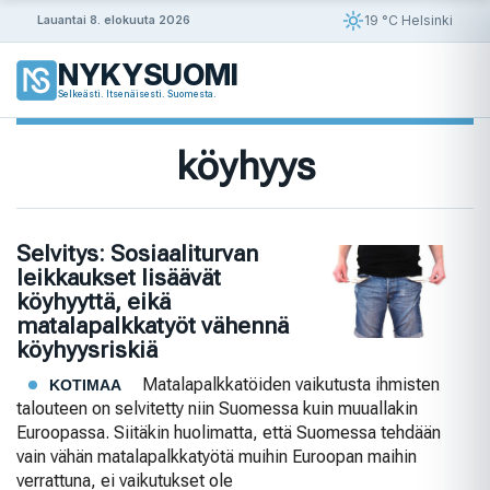
Siirry
19 °C Helsinki
Lauantai 8. elokuuta 2026
sisältöön
NYKYSUOMI
Selkeästi. Itsenäisesti. Suomesta.
köyhyys
Selvitys: Sosiaaliturvan
leikkaukset lisäävät
köyhyyttä, eikä
matalapalkkatyöt vähennä
köyhyysriskiä
Matalapalkkatöiden vaikutusta ihmisten
KOTIMAA
talouteen on selvitetty niin Suomessa kuin muuallakin
Euroopassa. Siitäkin huolimatta, että Suomessa tehdään
vain vähän matalapalkkatyötä muihin Euroopan maihin
verrattuna, ei vaikutukset ole