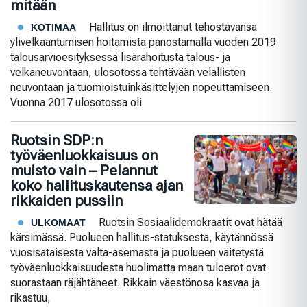
mitään
Hallitus on ilmoittanut tehostavansa
KOTIMAA
ylivelkaantumisen hoitamista panostamalla vuoden 2019
talousarvioesityksessä lisärahoitusta talous- ja
velkaneuvontaan, ulosotossa tehtävään velallisten
neuvontaan ja tuomioistuinkäsittelyjen nopeuttamiseen.
Vuonna 2017 ulosotossa oli
Ruotsin SDP:n
työväenluokkaisuus on
muisto vain – Pelannut
koko hallituskautensa ajan
rikkaiden pussiin
Ruotsin Sosiaalidemokraatit ovat hätää
ULKOMAAT
kärsimässä. Puolueen hallitus-statuksesta, käytännössä
vuosisataisesta valta-asemasta ja puolueen väitetystä
työväenluokkaisuudesta huolimatta maan tuloerot ovat
suorastaan räjähtäneet. Rikkain väestönosa kasvaa ja
rikastuu,