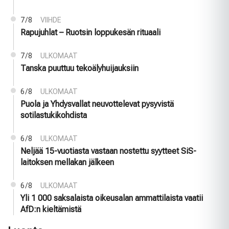
7/8
VIIHDE
Rapujuhlat – Ruotsin loppukesän rituaali
7/8
ULKOMAAT
Tanska puuttuu tekoälyhuijauksiin
6/8
ULKOMAAT
Puola ja Yhdysvallat neuvottelevat pysyvistä
sotilastukikohdista
6/8
ULKOMAAT
Neljää 15-vuotiasta vastaan nostettu syytteet SiS-
laitoksen mellakan jälkeen
6/8
ULKOMAAT
Yli 1 000 saksalaista oikeusalan ammattilaista vaatii
AfD:n kieltämistä