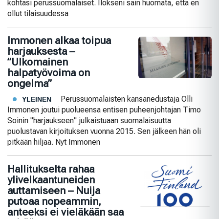
kohtasi perussuomalaiset. Ilokseni sain huomata, että en
ollut tilaisuudessa
Immonen alkaa toipua
harjauksesta –
”Ulkomainen
halpatyövoima on
ongelma”
Perussuomalaisten kansanedustaja Olli
YLEINEN
Immonen joutui puolueensa entisen puheenjohtajan Timo
Soinin "harjaukseen" julkaistuaan suomalaisuutta
puolustavan kirjoituksen vuonna 2015. Sen jälkeen hän oli
pitkään hiljaa. Nyt Immonen
Hallitukselta rahaa
ylivelkaantuneiden
auttamiseen – Nuija
putoaa nopeammin,
anteeksi ei vieläkään saa