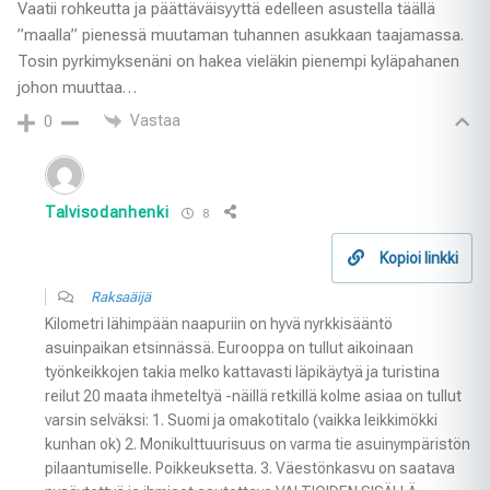
Vaatii rohkeutta ja päättäväisyyttä edelleen asustella täällä
”maalla” pienessä muutaman tuhannen asukkaan taajamassa.
Tosin pyrkimyksenäni on hakea vieläkin pienempi kyläpahanen
johon muuttaa…
Vastaa
0
Talvisodanhenki
8
Kopioi linkki
Raksaäijä
Kilometri lähimpään naapuriin on hyvä nyrkkisääntö
asuinpaikan etsinnässä. Eurooppa on tullut aikoinaan
työnkeikkojen takia melko kattavasti läpikäytyä ja turistina
reilut 20 maata ihmeteltyä -näillä retkillä kolme asiaa on tullut
varsin selväksi: 1. Suomi ja omakotitalo (vaikka leikkimökki
kunhan ok) 2. Monikulttuurisuus on varma tie asuinympäristön
pilaantumiselle. Poikkeuksetta. 3. Väestönkasvu on saatava