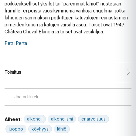
poikkeukselliset yksilöt tai ”paremmat lähiöt” nostetaan
framille, ei poista vuosikymmeniä vanhoja ongelmia, jotka
lähiöiden sammuksiin potkittujen katuvalojen reunustamien
pimeiden kujien ja katujen varsilla asuu. Toiset ovat 1947
Château Cheval Blancia ja toiset ovat vesikiljua.
Petri Perta
Toimitus
Jaa artikkeli
Aiheet:
alkoholi
alkoholismi
eriarvoisuus
juoppo
köyhyys
lähiö