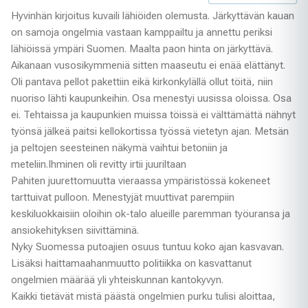
Hyvinhän kirjoitus kuvaili lähiöiden olemusta. Järkyttävän kauan
on samoja ongelmia vastaan kamppailtu ja annettu periksi
lähiöissä ympäri Suomen. Maalta paon hinta on järkyttävä.
Aikanaan vusosikymmeniä sitten maaseutu ei enää elättänyt.
Oli pantava pellot pakettiin eikä kirkonkylällä ollut töitä, niin
nuoriso lähti kaupunkeihin. Osa menestyi uusissa oloissa. Osa
ei. Tehtaissa ja kaupunkien muissa töissä ei välttämättä nähnyt
työnsä jälkeä paitsi kellokortissa työssä vietetyn ajan. Metsän
ja peltojen seesteinen näkymä vaihtui betoniin ja
meteliin.Ihminen oli revitty irtii juuriltaan
Pahiten juurettomuutta vieraassa ympäristössä kokeneet
tarttuivat pulloon. Menestyjät muuttivat parempiin
keskiluokkaisiin oloihin ok-talo alueille paremman työuransa ja
ansiokehityksen siivittäminä.
Nyky Suomessa putoajien osuus tuntuu koko ajan kasvavan.
Lisäksi haittamaahanmuutto politiikka on kasvattanut
ongelmien määrää yli yhteiskunnan kantokyvyn.
Kaikki tietävät mistä päästä ongelmien purku tulisi aloittaa,