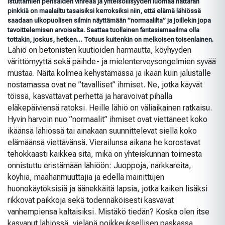
istuttamien pensaiden vihreää ja yhteisöllisyyden luomaa hattaran
pinkkiä on maalailtu tasaisiksi kerroksiksi niin, että elämä lähiössä
saadaan ulkopuolisen silmin näyttämään ”normaalilta” ja joillekin jopa
tavoittelemisen arvoiselta. Saattaa tuollainen fantasiamaailma olla
tottakin, joskus, hetken… Totuus kuitenkin on melkoisen toisenlainen.
Lähiö on betonisten kuutioiden harmautta, köyhyyden
värittömyyttä sekä päihde- ja mielenterveysongelmien syvää
mustaa. Näitä kolmea kehystämässä ja ikään kuin jalustalle
nostamassa ovat ne ”tavalliset” ihmiset. Ne, jotka käyvät
töissä, kasvattavat perhettä ja haravoivat pihalla
eläkepäiviensä ratoksi. Heille lähiö on väliaikainen ratkaisu.
Hyvin harvoin nuo ”normaalit” ihmiset ovat viettäneet koko
ikäänsä lähiössä tai ainakaan suunnittelevat siellä koko
elämäänsä viettävänsä. Vierailunsa aikana he korostavat
tehokkaasti kaikkea sitä, mikä on yhteiskunnan toimesta
onnistuttu eristämään lähiöön: Juoppoja, narkkareita,
köyhiä, maahanmuuttajia ja edellä mainittujen
huonokäytöksisiä ja äänekkäitä lapsia, jotka kaiken lisäksi
rikkovat paikkoja sekä todennäköisesti kasvavat
vanhempiensa kaltaisiksi. Mistäkö tiedän? Koska olen itse
kasvanut lähiössä, vieläpä poikkeuksellisen paskassa