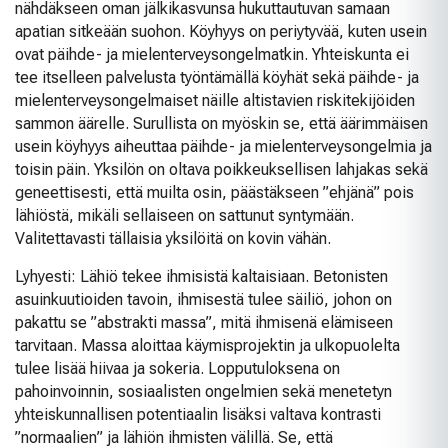
nähdäkseen oman jälkikasvunsa hukuttautuvan samaan
apatian sitkeään suohon. Köyhyys on periytyvää, kuten usein
ovat päihde- ja mielenterveysongelmatkin. Yhteiskunta ei
tee itselleen palvelusta työntämällä köyhät sekä päihde- ja
mielenterveysongelmaiset näille altistavien riskitekijöiden
sammon äärelle. Surullista on myöskin se, että äärimmäisen
usein köyhyys aiheuttaa päihde- ja mielenterveysongelmia ja
toisin päin. Yksilön on oltava poikkeuksellisen lahjakas sekä
geneettisesti, että muilta osin, päästäkseen ”ehjänä” pois
lähiöstä, mikäli sellaiseen on sattunut syntymään.
Valitettavasti tällaisia yksilöitä on kovin vähän.
Lyhyesti: Lähiö tekee ihmisistä kaltaisiaan. Betonisten
asuinkuutioiden tavoin, ihmisestä tulee säiliö, johon on
pakattu se ”abstrakti massa”, mitä ihmisenä elämiseen
tarvitaan. Massa aloittaa käymisprojektin ja ulkopuolelta
tulee lisää hiivaa ja sokeria. Lopputuloksena on
pahoinvoinnin, sosiaalisten ongelmien sekä menetetyn
yhteiskunnallisen potentiaalin lisäksi valtava kontrasti
”normaalien” ja lähiön ihmisten välillä. Se, että