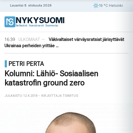
Siirry
19 °C Helsinki
Lauantai 8. elokuuta 2026
sisältöön
NYKYSUOMI
09:08
Rapujuhlat – Ruotsin loppukesän rituaali
VIIHDE
—
Selkeästi. Itsenäisesti. Suomesta.
19:48
Uusi valvontateknologia luo digitaalisen
ULKOMAAT
—
sormenjäljen ajoneuvon laitteista ...
16:39
Väkivaltaiset värväysratsiat järisyttävät
ULKOMAAT
—
Ukrainaa perheiden yrittäe ...
14:42
Norjalainen viikinkihauta avattiin
VIIHDE
—
12:38
Merenkurkku: Suomen muuttuva rannikko
VIIHDE
—
PETRI PERTA
09:08
Rapujuhlat – Ruotsin loppukesän rituaali
VIIHDE
—
19:48
Uusi valvontateknologia luo digitaalisen
ULKOMAAT
—
Kolumni: Lähiö- Sosiaalisen
sormenjäljen ajoneuvon laitteista ...
katastrofin ground zero
JULKAISTU 12.4.2018
– KIRJOITTAJA TOIMITUS