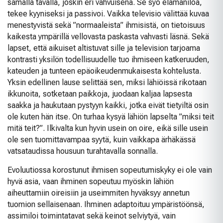
samalla tavalla, joskin eri vahvuisena. Se syö elämäniloa,
tekee kyyniseksi ja passivoi. Vaikka televisio välittää kuvaa
menestyvistä sekä ”normaaleista” ihmisistä, on tietoisuus
kaikesta ympärillä vellovasta paskasta vahvasti läsnä. Sekä
lapset, että aikuiset altistuvat sille ja television tarjoama
kontrasti yksilön todellisuudelle tuo ihmiseen katkeruuden,
kateuden ja tunteen epäoikeudenmukaisesta kohtelusta.
Yksin edellinen lause selittää sen, miksi lähiöissä rikotaan
ikkunoita, sotketaan paikkoja, juodaan kaljaa lapsesta
saakka ja haukutaan pystyyn kaikki, jotka eivät tietyiltä osin
ole kuten hän itse. On turhaa kysyä lähiön lapselta ”miksi teit
mitä teit?”. Ilkivalta kun hyvin usein on oire, eikä sille usein
ole sen tuomittavampaa syytä, kuin vaikkapa ärhäkässä
vatsataudissa housuun turahtavalla sonnalla.
Evoluutiossa korostunut ihmisen sopeutumiskyky ei ole vain
hyvä asia, vaan ihminen sopeutuu myöskin lähiön
aiheuttamiin oireisiin ja useimmiten hyväksyy annetun
tuomion sellaisenaan. Ihminen adaptoituu ympäristöönsä,
assimiloi toimintatavat sekä keinot selviytyä, vain