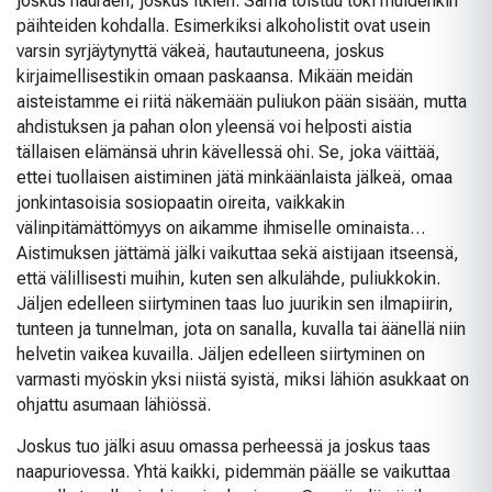
joskus nauraen, joskus itkien. Sama toistuu toki muidenkin
päihteiden kohdalla. Esimerkiksi alkoholistit ovat usein
varsin syrjäytynyttä väkeä, hautautuneena, joskus
kirjaimellisestikin omaan paskaansa. Mikään meidän
aisteistamme ei riitä näkemään puliukon pään sisään, mutta
ahdistuksen ja pahan olon yleensä voi helposti aistia
tällaisen elämänsä uhrin kävellessä ohi. Se, joka väittää,
ettei tuollaisen aistiminen jätä minkäänlaista jälkeä, omaa
jonkintasoisia sosiopaatin oireita, vaikkakin
välinpitämättömyys on aikamme ihmiselle ominaista…
Aistimuksen jättämä jälki vaikuttaa sekä aistijaan itseensä,
että välillisesti muihin, kuten sen alkulähde, puliukkokin.
Jäljen edelleen siirtyminen taas luo juurikin sen ilmapiirin,
tunteen ja tunnelman, jota on sanalla, kuvalla tai äänellä niin
helvetin vaikea kuvailla. Jäljen edelleen siirtyminen on
varmasti myöskin yksi niistä syistä, miksi lähiön asukkaat on
ohjattu asumaan lähiössä.
Joskus tuo jälki asuu omassa perheessä ja joskus taas
naapuriovessa. Yhtä kaikki, pidemmän päälle se vaikuttaa