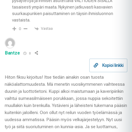
pysäytettyä ja ihmiset asutettava VALTIOIDEN SISÄLLÄ
tasaisesti ympäri maata. Nykyinen jatkuvasti kasvavien
suurkaupunkien paisuttaminen on täysin ihmisluonnon
vastaista.
Vastaa
0
Bantze
8
Kopioi linkki
Hiton fiksu kirjoitus! Itse tiedän ainakin osan tuosta
näköalattomuudesta. Mä menetin vuosikymmenen vaihteessa
duunin ja luottotietoni. Kuppi alkoi maistumaan ja kaveripiirikin
vaihtui sumeasilmäiseen porukkaan, jossa nuppia sekoitettiin
muullakin kuin brenkulla. Ystävieni ja läheisteni tukemana pääsin
kuitenkin jaloilleni. Oon ollut nyt reilun vuoden työelämässä ja
uudessa ammatissa. Pääsin myös velkajärjestelyyn. Nyt uusi
työ ja siitä suoriutuminen on kunnia-asia. Ja se luottamus,