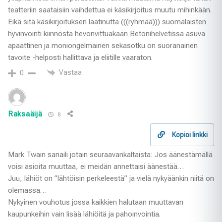
teatteriin saataisiin vaihdettua ei käsikirjoitus muutu mihinkään.
Eikä sitä käsikirjoituksen laatinutta (((ryhmää))) suomalaisten
hyvinvointi kiinnosta hevonvittuakaan Betonihelvetissä asuva
apaattinen ja moniongelmainen sekasotku on suoranainen
tavoite -helposti hallittava ja eliitille vaaraton.
Vastaa
0
Raksaäijä
8
Kopioi linkki
Mark Twain sanaili jotain seuraavankaltaista: Jos äänestämällä
voisi asioita muuttaa, ei meidän annettaisi äänestää…
Juu, lähiöt on ”lähtöisin perkeleestä” ja vielä nykyäänkin niitä on
olemassa…
Nykyinen vouhotus jossa kaikkien halutaan muuttavan
kaupunkeihin vain lisää lähiöitä ja pahoinvointia.