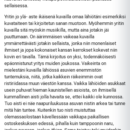
sellaisessa.
Yritin jo ylä- aste ikäisenä kuvailla omaa lähiötäni esimerkiksi
kuvataiteen tai kirjoitetun sanan muotoon. Myöhemmin yritin
kuvailla sitä myöskin musiikilla, mutta aina jotakin jäi
puuttumaan. On äärimmäisen vaikeaa kuvailla
ymmärrettävästi jotakin sellaista, jonka niin monenlaiset
ihmiset ja jopa kokonaiset kansan kerrokset kokevat niin
kovin eri tavalla. Tämä kirjoitus on yksi, todennäköisesti
epäonnistunut yritys muiden joukossa. Vaikeinta on
mielestäni kuvailla lähiössä asuvien enemmistön
tuntemuksia, niitä, jotka kaikkein räikeimmin ovat
ristiriidassa muun väestön kanssa. Vaikka lähiöiden asukkaat
usein puhuvat hieman kaunistellen asioista, on ihmisellä
kummallinen aisti jolla havaita se, ettei kaikki ole kunnossa.
Tuo aisti ei näe naapuriluukussa asuvan nistin arkea tai tunne
mitä hän tuntee. Kuitenkin tuo nisti muistuttaa
olemassaolostaan kävellessään vaikkapa paikallisen
ostoskeskuksen edessä, pihalla kuin tamppoonin naru,