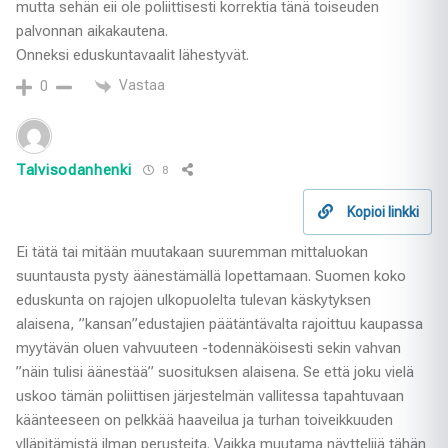
mutta sehän eii ole poliittisesti korrektia tänä toiseuden
palvonnan aikakautena.
Onneksi eduskuntavaalit lähestyvät.
Vastaa
0
Talvisodanhenki
8
Kopioi linkki
Ei tätä tai mitään muutakaan suuremman mittaluokan
suuntausta pysty äänestämällä lopettamaan. Suomen koko
eduskunta on rajojen ulkopuolelta tulevan käskytyksen
alaisena, ”kansan”edustajien päätäntävalta rajoittuu kaupassa
myytävän oluen vahvuuteen -todennäköisesti sekin vahvan
”näin tulisi äänestää” suosituksen alaisena. Se että joku vielä
uskoo tämän poliittisen järjestelmän vallitessa tapahtuvaan
käänteeseen on pelkkää haaveilua ja turhan toiveikkuuden
ylläpitämistä ilman perusteita. Vaikka muutama näyttelijä tähän