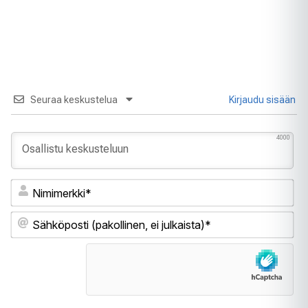
Seuraa keskustelua
Kirjaudu sisään
4000
Ni
Sä
(pa
ei
jul