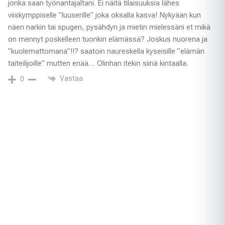
jonka saan työnantajaltani. Ei näitä tilaisuuksia lähes
viiskymppiselle ”luuserille” joka oksalla kasva! Nykyään kun
näen narkin tai spugen, pysähdyn ja mietin mielessäni et mikä
on mennyt poskelleen tuonkin elämässä? Joskus nuorena ja
”kuolemattomana”!!? saatoin naureskella kyseisille ”elämän
taiteilijoille” mutten enää… Olinhan itekin siinä kintaalla.
Vastaa
0