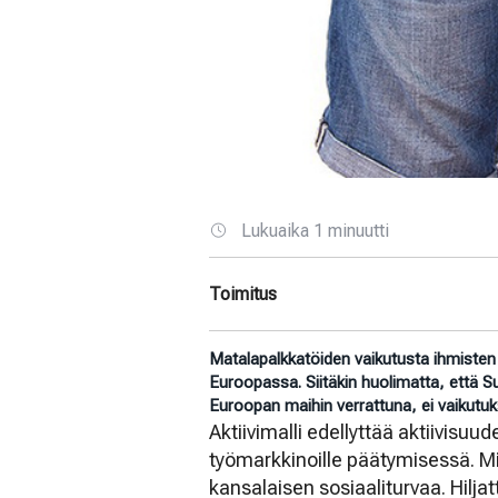
Lukuaika 1 minuutti
Toimitus
Matalapalkkatöiden vaikutusta ihmisten 
Euroopassa. Siitäkin huolimatta, että
Euroopan maihin verrattuna, ei vaikutu
Aktiivimalli edellyttää aktiivisuu
työmarkkinoille päätymisessä. Mik
kansalaisen sosiaaliturvaa. Hilj