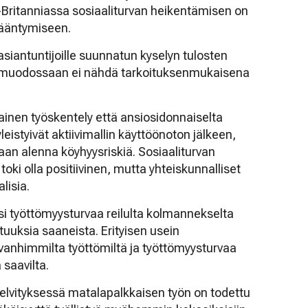
-Britanniassa sosiaaliturvan heikentämisen on
sääntymiseen.
asiantuntijoille suunnatun kyselyn tulosten
ä muodossaan ei nähdä tarkoituksenmukaisena
inen työskentely että ansiosidonnaiselta
eistyivät aktiivimallin käyttöönoton jälkeen,
nkaan alenna köyhyysriskiä. Sosiaaliturvan
oki olla positiivinen, mutta yhteiskunnalliset
lisia.
nsi työttömyysturvaa reilulta kolmannekselta
uuksia saaneista. Erityisen usein
vanhimmilta työttömiltä ja työttömyysturvaa
 saavilta.
elvityksessä matalapalkkaisen työn on todettu