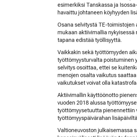
esimerkiksi Tanskassa ja Isossa
havaittu johtaneen köyhyyden li
Osana selvitystä TE-toimistojen 
mukaan aktiivimallia nykyisess
tapana edistää työllisyyttä.
Vaikkakin sekä työttömyyden aika
työttömyysturvalta poistuminen yl
selvitys osoittaa, ettei se kuite
menojen osalta vaikutus saattaa t
vaikutukset voivat olla katastrofaa
Aktiivimallin käyttöönotto piene
vuoden 2018 alussa työttömyyset
työttömyysetuutta pienennettiin 
työttömyyspäivärahan lisäpäiviltä
Valtioneuvoston julkaisemassa s