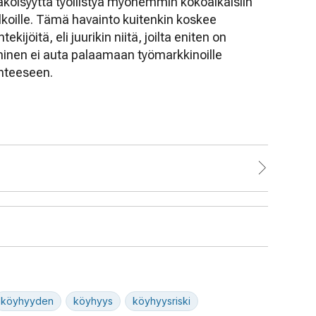
äköisyyttä työllistyä myöhemmin kokoaikaisiin
alkoille. Tämä havainto kuitenkin koskee
kijöitä, eli juurikin niitä, joilta eniten on
minen ei auta palaamaan työmarkkinoille
hteeseen.
köyhyyden
köyhyys
köyhyysriski