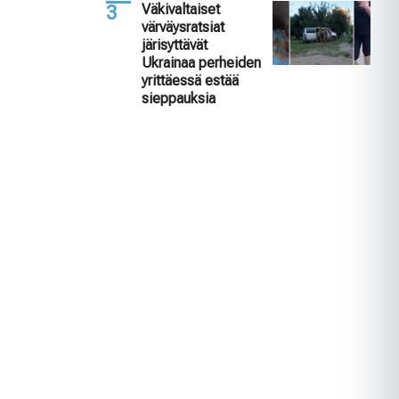
Väkivaltaiset
värväysratsiat
järisyttävät
Ukrainaa perheiden
yrittäessä estää
sieppauksia