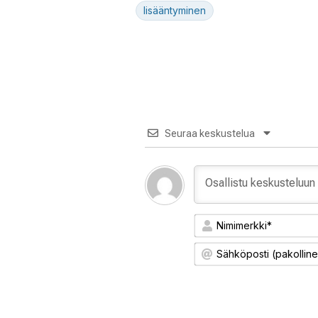
lisääntyminen
Seuraa keskustelua