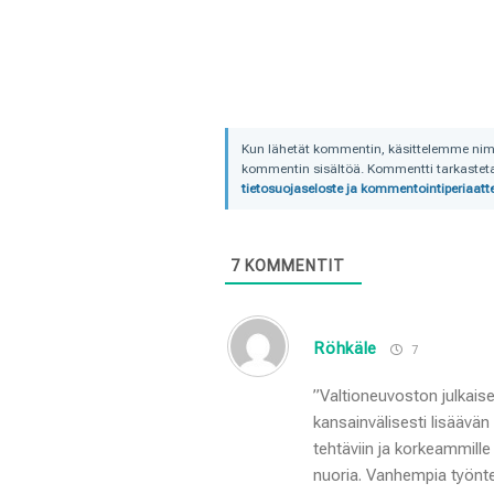
Kun lähetät kommentin, käsittelemme nimime
kommentin sisältöä. Kommentti tarkastetaa
tietosuojaseloste ja kommentointiperiaatte
7
KOMMENTIT
Röhkäle
7
”Valtioneuvoston julkais
kansainvälisesti lisäävä
tehtäviin ja korkeammille
nuoria. Vanhempia työntekij