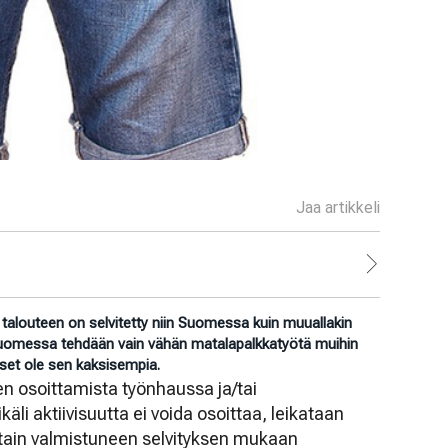
Jaa artikkeli
talouteen on selvitetty niin Suomessa kuin muuallakin
 Suomessa tehdään vain vähän matalapalkkatyötä muihin
kset ole sen kaksisempia.
den osoittamista työnhaussa ja/tai
äli aktiivisuutta ei voida osoittaa, leikataan
attain valmistuneen selvityksen mukaan