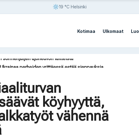
19 °C Helsinki
Kotimaa
Ulkomaat
Luo
n sormenjäljen ajoneuvon laitteista
ät Ukrainaa perheiden yrittäessä estää sieppauksia
iaaliturvan
isäävät köyhyyttä,
n sormenjäljen ajoneuvon laitteista
alkkatyöt vähennä
ä