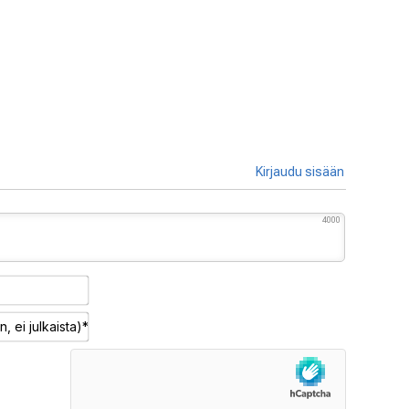
Kirjaudu sisään
4000
Nimimerkki*
Sähköposti
(pakollinen,
ei
julkaista)*