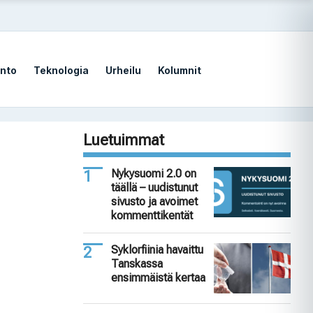
nto
Teknologia
Urheilu
Kolumnit
Luetuimmat
Nykysuomi 2.0 on
täällä – uudistunut
sivusto ja avoimet
kommenttikentät
Syklorfiinia havaittu
Tanskassa
ensimmäistä kertaa