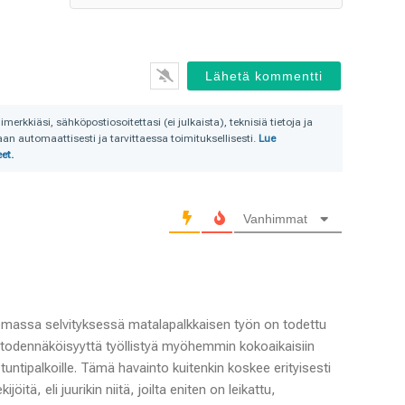
rkkiäsi, sähköpostiosoitettasi (ei julkaista), teknisiä tietoja ja
n automaattisesti ja tarvittaessa toimituksellisesti.
Lue
et.
Vanhimmat
emassa selvityksessä matalapalkkaisen työn on todettu
n todennäköisyyttä työllistyä myöhemmin kokoaikaisiin
 tuntipalkoille. Tämä havainto kuitenkin koskee erityisesti
öitä, eli juurikin niitä, joilta eniten on leikattu,