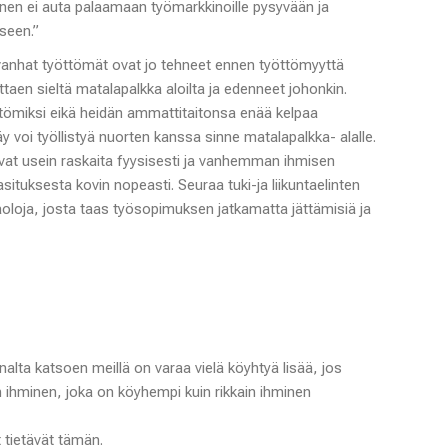
nen ei auta palaamaan työmarkkinoille pysyvään ja
seen.”
e vanhat työttömät ovat jo tehneet ennen työttömyyttä
ittaen sieltä matalapalkka aloilta ja edenneet johonkin.
ttömiksi eikä heidän ammattitaitonsa enää kelpaa
äy voi työllistyä nuorten kanssa sinne matalapalkka- alalle.
vat usein raskaita fyysisesti ja vanhemman ihmisen
situksesta kovin nopeasti. Seuraa tuki-ja liikuntaelinten
loja, josta taas työsopimuksen jatkamatta jättämisiä ja
alta katsoen meillä on varaa vielä köyhtyä lisää, jos
n ihminen, joka on köyhempi kuin rikkain ihminen
t tietävät tämän.