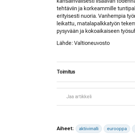
kansainvälisesti lisäävän todenn
tehtäviin ja korkeammille tuntip
erityisesti nuoria. Vanhempia työnte
leikattu, matalapalkkatyön teke
pysyvään ja kokoaikaiseen työsu
Lähde: Valtioneuvosto
Toimitus
Jaa artikkeli
Aiheet:
aktiivimalli
eurooppa