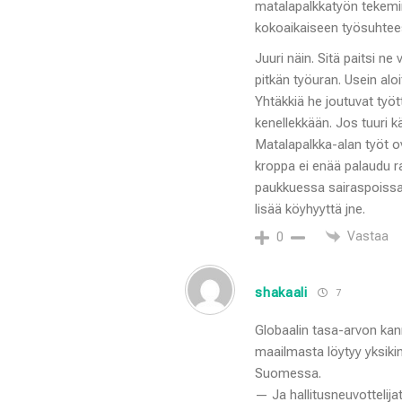
matalapalkkatyön tekemi
kokoaikaiseen työsuhtee
Juuri näin. Sitä paitsi n
pitkän työuran. Usein alo
Yhtäkkiä he joutuvat työ
kenellekkään. Jos tuuri k
Matalapalkka-alan työt o
kroppa ei enää palaudu ra
paukkuessa sairaspoissao
lisää köyhyyttä jne.
Vastaa
0
shakaali
7
Globaalin tasa-arvon kann
maailmasta löytyy yksiki
Suomessa.
— Ja hallitusneuvottelija