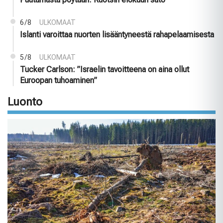
6/8
ULKOMAAT
Islanti varoittaa nuorten lisääntyneestä rahapelaamisesta
5/8
ULKOMAAT
Tucker Carlson: ”Israelin tavoitteena on aina ollut
Euroopan tuhoaminen”
Luonto