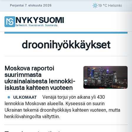
Siirry
19 °C Helsinki
Perjantai 7. elokuuta 2026
sisältöön
NYKYSUOMI
Selkeästi. Itsenäisesti. Suomesta.
droonihyökkäykset
Moskova raportoi
suurimmasta
ukrainalaisesta lennokki-
iskusta kahteen vuoteen
Venäjä torjui yön aikana yli 430
ULKOMAAT
lennokkia Moskovan alueella. Kyseessä on suurin
Ukrainan tekemä droonihyökkäys kahteen vuoteen, mutta
henkilövahingoilta vältyttiin.