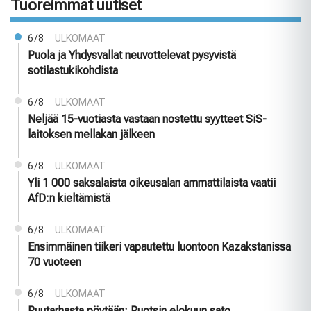
Tuoreimmat uutiset
6/8
ULKOMAAT
Puola ja Yhdysvallat neuvottelevat pysyvistä
sotilastukikohdista
6/8
ULKOMAAT
Neljää 15-vuotiasta vastaan nostettu syytteet SiS-
laitoksen mellakan jälkeen
6/8
ULKOMAAT
Yli 1 000 saksalaista oikeusalan ammattilaista vaatii
AfD:n kieltämistä
6/8
ULKOMAAT
Ensimmäinen tiikeri vapautettu luontoon Kazakstanissa
70 vuoteen
6/8
ULKOMAAT
Puutarhasta pöytään: Ruotsin elokuun sato