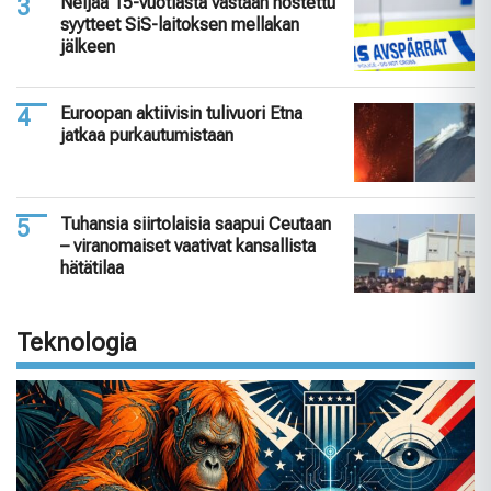
Neljää 15-vuotiasta vastaan nostettu
syytteet SiS-laitoksen mellakan
jälkeen
Euroopan aktiivisin tulivuori Etna
jatkaa purkautumistaan
Tuhansia siirtolaisia saapui Ceutaan
– viranomaiset vaativat kansallista
hätätilaa
Teknologia