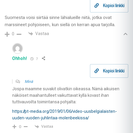
Kopioi linkki
Suomesta voisi siirtää sinne lähialueille niitä, jotka ovat
marssineet pohjoiseen, kun siellä on kerran apua tarjolla.
Vastaa
0
Ohhoh!
7
Kopioi linkki
Minä
Jospa maamme suvakit olivatkin oikeassa. Nämä aikuisen
näköiset maahantulleet vaikuttavat kyllä kovast ihan
tuttivauvoilta toimintansa pohjalta:
https://pt-media.org/2019/01/06/video-uusbelgialaisten-
uuden-vuoden-juhlintaa-molenbeekissa/
Vastaa
0