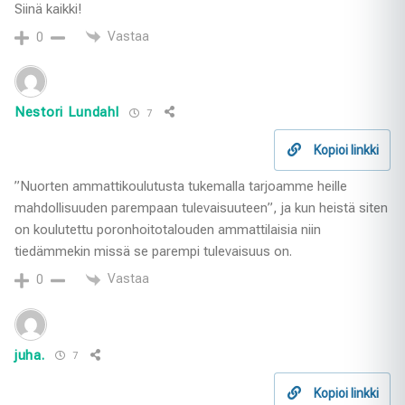
Siinä kaikki!
Vastaa
0
Nestori Lundahl
7
Kopioi linkki
”Nuorten ammattikoulutusta tukemalla tarjoamme heille
mahdollisuuden parempaan tulevaisuuteen”, ja kun heistä siten
on koulutettu poronhoitotalouden ammattilaisia niin
tiedämmekin missä se parempi tulevaisuus on.
Vastaa
0
juha.
7
Kopioi linkki