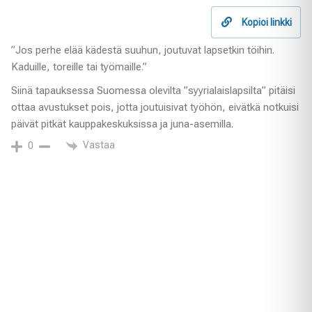
Kopioi linkki
”Jos perhe elää kädestä suuhun, joutuvat lapsetkin töihin.
Kaduille, toreille tai työmaille.”
Siinä tapauksessa Suomessa olevilta ”syyrialaislapsilta” pitäisi
ottaa avustukset pois, jotta joutuisivat työhön, eivätkä notkuisi
päivät pitkät kauppakeskuksissa ja juna-asemilla.
Vastaa
0