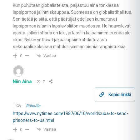
Kun puhutaan globalisteista, paljastuu aina tonkiessa
lapsipornoa ja ihmiskauppaa. Suomessa on globalistihallitus.
Sen tietää jo siitä, että päättäjät edelleen kumartavat
lapsipornoa islamin lapsiavioliiton muodossa. He haaveilevat
ajasta, jolloin sharia on laki, ja lapsiin kajoaminen ei enää ole
rikos. Nytkin yrittävät jakaa lapsiin kohdistuvissa
seksuaalirikoksissa mahdollisimman pieniä rangaistuksia.
Vastaa
0
Niin Aina
7
Kopioi linkki
Röhkäle
https://www.nytimes.com/1987/06/10/world/cuba-to-send-
prisoners-to-us.html
Vastaa
0