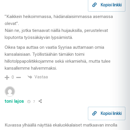
Kopioi linkki
”Kaikkein heikoimmassa, hädänalaisimmassa asemassa
olevat”.
Näin ne, jotka tienaavat näillä huijauksilla, perustelevat
loputonta työssäkäyvän lypsämistä.
Oikea tapa auttaa on vaatia Syyriaa auttamaan omia
kansalaisiaan. Työllistäähän tämäkin toimi
hillotolppapoliitikkojamme sekä virkamiehiä, mutta tulee
kansallemme halvemmaksi.
Vastaa
0
toni lajos
7
Kopioi linkki
Kuvassa ylhäällä näyttää ekaluokkalaiset matkaavan innolla