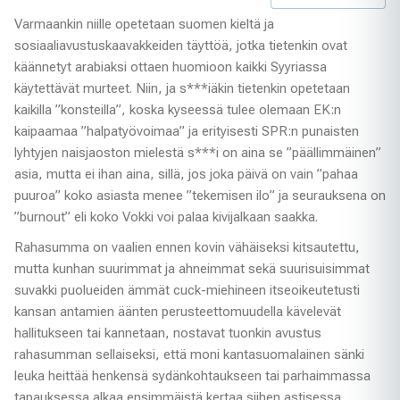
Varmaankin niille opetetaan suomen kieltä ja
sosiaaliavustuskaavakkeiden täyttöä, jotka tietenkin ovat
käännetyt arabiaksi ottaen huomioon kaikki Syyriassa
käytettävät murteet. Niin, ja s***iäkin tietenkin opetetaan
kaikilla ”konsteilla”, koska kyseessä tulee olemaan EK:n
kaipaamaa ”halpatyövoimaa” ja erityisesti SPR:n punaisten
lyhtyjen naisjaoston mielestä s***i on aina se ”päällimmäinen”
asia, mutta ei ihan aina, sillä, jos joka päivä on vain ”pahaa
puuroa” koko asiasta menee ”tekemisen ilo” ja seurauksena on
”burnout” eli koko Vokki voi palaa kivijalkaan saakka.
Rahasumma on vaalien ennen kovin vähäiseksi kitsautettu,
mutta kunhan suurimmat ja ahneimmat sekä suurisuisimmat
suvakki puolueiden ämmät cuck-miehineen itseoikeutetusti
kansan antamien äänten perusteettomuudella kävelevät
hallitukseen tai kannetaan, nostavat tuonkin avustus
rahasumman sellaiseksi, että moni kantasuomalainen sänki
leuka heittää henkensä sydänkohtaukseen tai parhaimmassa
tapauksessa alkaa ensimmäistä kertaa siihen astisessa