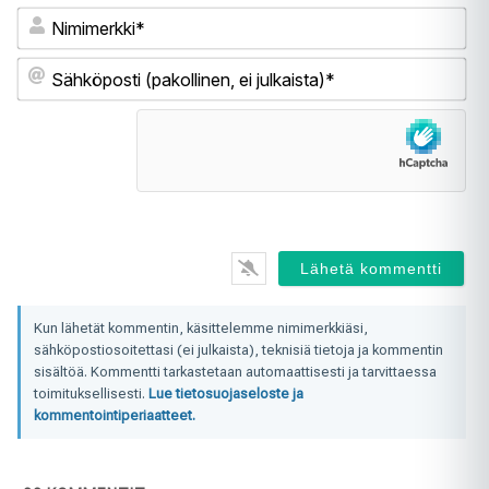
Ni
Sä
(pa
ei
jul
Kun lähetät kommentin, käsittelemme nimimerkkiäsi,
sähköpostiosoitettasi (ei julkaista), teknisiä tietoja ja kommentin
sisältöä. Kommentti tarkastetaan automaattisesti ja tarvittaessa
toimituksellisesti.
Lue tietosuojaseloste ja
kommentointiperiaatteet.