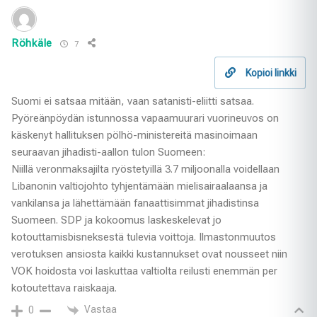
Röhkäle
7
Kopioi linkki
Suomi ei satsaa mitään, vaan satanisti-eliitti satsaa.
Pyöreänpöydän istunnossa vapaamuurari vuorineuvos on
käskenyt hallituksen pölhö-ministereitä masinoimaan
seuraavan jihadisti-aallon tulon Suomeen:
Niillä veronmaksajilta ryöstetyillä 3.7 miljoonalla voidellaan
Libanonin valtiojohto tyhjentämään mielisairaalaansa ja
vankilansa ja lähettämään fanaattisimmat jihadistinsa
Suomeen. SDP ja kokoomus laskeskelevat jo
kotouttamisbisneksestä tulevia voittoja. Ilmastonmuutos
verotuksen ansiosta kaikki kustannukset ovat nousseet niin
VOK hoidosta voi laskuttaa valtiolta reilusti enemmän per
kotoutettava raiskaaja.
Vastaa
0