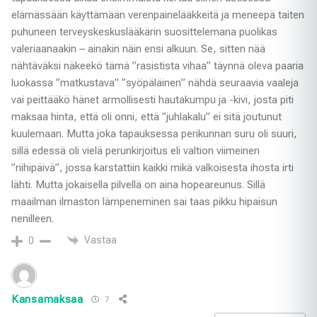
elämässään käyttämään verenpainelääkkeitä ja meneepä taiten
puhuneen terveyskeskuslääkärin suosittelemana puolikas
valeriaanaakin – ainakin näin ensi alkuun. Se, sitten nää
nähtäväksi näkeekö tämä ”rasistista vihaa” täynnä oleva paaria
luokassa ”matkustava” ”syöpäläinen” nähdä seuraavia vaaleja
vai peittääkö hänet armollisesti hautakumpu ja -kivi, josta piti
maksaa hinta, että oli onni, että ”juhlakalu” ei sitä joutunut
kuulemaan. Mutta joka tapauksessa perikunnan suru oli suuri,
sillä edessä oli vielä perunkirjoitus eli valtion viimeinen
”riihipäivä”, jossa karstattiin kaikki mikä valkoisesta ihosta irti
lähti. Mutta jokaisella pilvellä on aina hopeareunus. Sillä
maailman ilmaston lämpeneminen sai taas pikku hipaisun
nenilleen.
Vastaa
0
Kansamaksaa
7