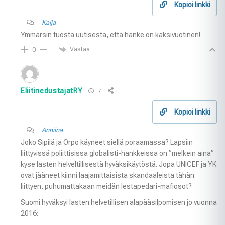
Kopioi linkki
Kaija
Ymmärsin tuosta uutisesta, että hanke on kaksivuotinen!
Vastaa
0
EliitinedustajatRY
7
Kopioi linkki
Anniina
Joko Sipilä ja Orpo käyneet siellä poraamassa? Lapsiin
liittyvissä poliittisissa globalisti-hankkeissa on ”melkein aina”
kyse lasten helveltillisestä hyväksikäytöstä. Jopa UNICEF ja YK
ovat jääneet kiinni laajamittaisista skandaaleista tähän
liittyen, puhumattakaan meidän lestapedari-mafiosot?
Suomi hyväksyi lasten helvetillisen alapääsilpomisen jo vuonna
2016: