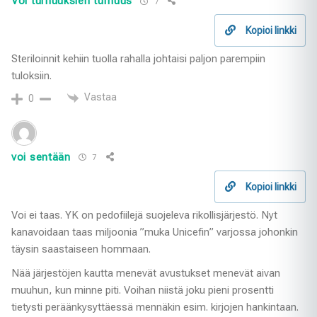
Voi turhuuksien turhuus
7
Kopioi linkki
Steriloinnit kehiin tuolla rahalla johtaisi paljon parempiin
tuloksiin.
Vastaa
0
voi sentään
7
Kopioi linkki
Voi ei taas. YK on pedofiilejä suojeleva rikollisjärjestö. Nyt
kanavoidaan taas miljoonia ”muka Unicefin” varjossa johonkin
täysin saastaiseen hommaan.
Nää järjestöjen kautta menevät avustukset menevät aivan
muuhun, kun minne piti. Voihan niistä joku pieni prosentti
tietysti peräänkysyttäessä mennäkin esim. kirjojen hankintaan.