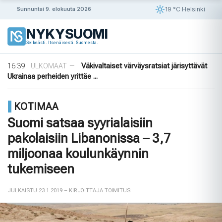
Siirry
19 °C Helsinki
Sunnuntai 9. elokuuta 2026
sisältöön
NYKYSUOMI
09:08
Rapujuhlat – Ruotsin loppukesän rituaali
VIIHDE
—
Selkeästi. Itsenäisesti. Suomesta.
19:48
Uusi valvontateknologia luo digitaalisen
ULKOMAAT
—
sormenjäljen ajoneuvon laitteista ...
16:39
Väkivaltaiset värväysratsiat järisyttävät
ULKOMAAT
—
Ukrainaa perheiden yrittäe ...
14:42
Norjalainen viikinkihauta avattiin
VIIHDE
—
12:38
Merenkurkku: Suomen muuttuva rannikko
VIIHDE
—
KOTIMAA
09:08
Rapujuhlat – Ruotsin loppukesän rituaali
VIIHDE
—
19:48
Uusi valvontateknologia luo digitaalisen
ULKOMAAT
—
Suomi satsaa syyrialaisiin
sormenjäljen ajoneuvon laitteista ...
pakolaisiin Libanonissa – 3,7
miljoonaa koulunkäynnin
tukemiseen
JULKAISTU 23.1.2019
– KIRJOITTAJA TOIMITUS