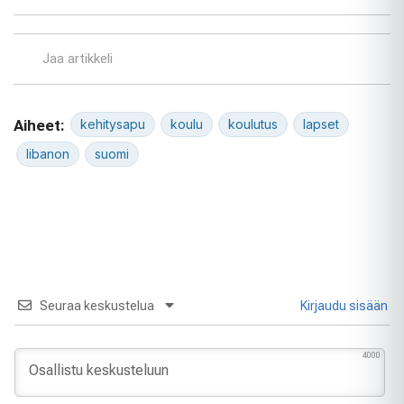
Jaa artikkeli
Aiheet:
kehitysapu
koulu
koulutus
lapset
libanon
suomi
Seuraa keskustelua
Kirjaudu sisään
4000