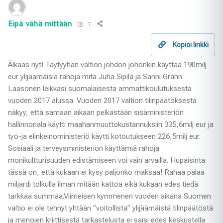
Eipä vähä mittään
7
Kopioi linkki
Älkääs nyt! Täytyyhän valtion johdon johonkin käyttää 190milj
eur ylijäämäisiä rahoja mitä Juha Sipilä ja Sanni Grahn
Laasonen leikkasi suomalaisesta ammattikoulutuksesta
vuoden 2017 alussa. Vuoden 2017 valtion tilinpäätöksestä
näkyy, että samaan aikaan pelkästään sisäministeriön
hallinnonala käytti maahanmuuttokustannuksiin 335,6milj eur ja
työ-ja elinkeinoministeriö käytti kotoutukseen 226,5milj eur.
Sosiaali ja terveysministeriön käyttämiä rahoja
monikultturisuuden edistämiseen voi vain arvailla. Hupaisinta
tässä on, että kukaan ei kysy paljonko maksaa! Rahaa palaa
miljardi tolkulla ilman mitään kattoa eikä kukaan edes tiedä
tarkkaa summaa.Viimeisen kymmenen vuoden aikana Suomen
valtio ei ole tehnyt yhtään ”voitollista” ylijäämäistä tilinpäätöstä
ja menojen kriittisestä tarkastelusta ei saisi edes keskustella