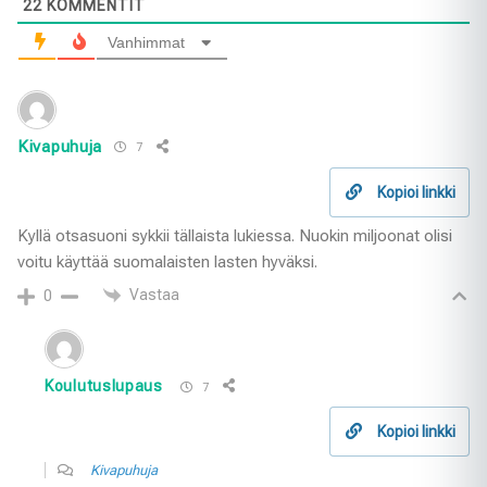
22
KOMMENTIT
Vanhimmat
Kivapuhuja
7
Kopioi linkki
Kyllä otsasuoni sykkii tällaista lukiessa. Nuokin miljoonat olisi
voitu käyttää suomalaisten lasten hyväksi.
Vastaa
0
Koulutuslupaus
7
Kopioi linkki
Kivapuhuja