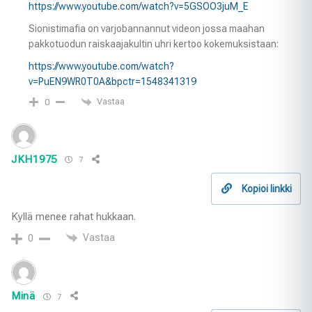
https://www.youtube.com/watch?v=5GSOO3juM_E
Sionistimafia on varjobannannut videon jossa maahan
pakkotuodun raiskaajakultin uhri kertoo kokemuksistaan:
https://www.youtube.com/watch?
v=PuEN9WR0T0A&bpctr=1548341319
Vastaa
0
JKH1975
7
Kopioi linkki
Kyllä menee rahat hukkaan.
Vastaa
0
Minä
7