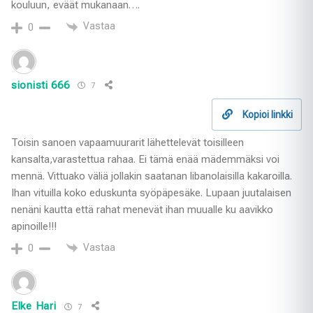
kouluun, eväät mukanaan….
Vastaa
0
sionisti 666
7
Kopioi linkki
Toisin sanoen vapaamuurarit lähettelevät toisilleen
kansalta,varastettua rahaa. Ei tämä enää mädemmäksi voi
mennä. Vittuako väliä jollakin saatanan libanolaisilla kakaroilla.
Ihan vituilla koko eduskunta syöpäpesäke. Lupaan juutalaisen
nenäni kautta että rahat menevät ihan muualle ku aavikko
apinoille!!!
Vastaa
0
Elke Hari
7