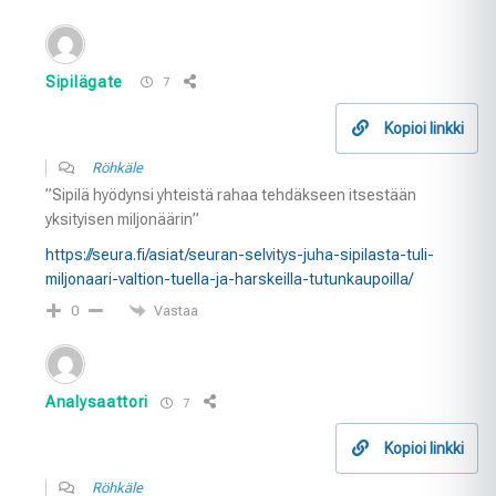
Sipilägate
7
Kopioi linkki
Röhkäle
”Sipilä hyödynsi yhteistä rahaa tehdäkseen itsestään
yksityisen miljonäärin”
https://seura.fi/asiat/seuran-selvitys-juha-sipilasta-tuli-
miljonaari-valtion-tuella-ja-harskeilla-tutunkaupoilla/
Vastaa
0
Analysaattori
7
Kopioi linkki
Röhkäle