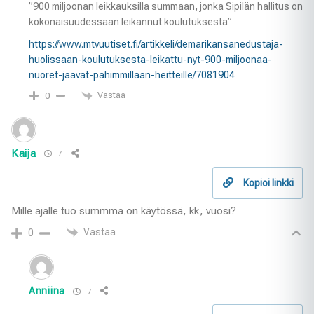
”900 miljoonan leikkauksilla summaan, jonka Sipilän hallitus on
kokonaisuudessaan leikannut koulutuksesta”
https://www.mtvuutiset.fi/artikkeli/demarikansanedustaja-
huolissaan-koulutuksesta-leikattu-nyt-900-miljoonaa-
nuoret-jaavat-pahimmillaan-heitteille/7081904
Vastaa
0
Kaija
7
Kopioi linkki
Mille ajalle tuo summma on käytössä, kk, vuosi?
Vastaa
0
Anniina
7