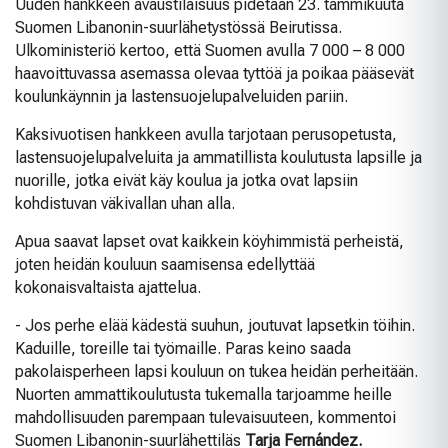
Uuden hankkeen avaustilaisuus pidetään 23. tammikuuta
Suomen Libanonin-suurlähetystössä Beirutissa.
Ulkoministeriö kertoo, että Suomen avulla 7 000 – 8 000
haavoittuvassa asemassa olevaa tyttöä ja poikaa pääsevät
koulunkäynnin ja lastensuojelupalveluiden pariin.
Kaksivuotisen hankkeen avulla tarjotaan perusopetusta,
lastensuojelupalveluita ja ammatillista koulutusta lapsille ja
nuorille, jotka eivät käy koulua ja jotka ovat lapsiin
kohdistuvan väkivallan uhan alla.
Apua saavat lapset ovat kaikkein köyhimmistä perheistä,
joten heidän kouluun saamisensa edellyttää
kokonaisvaltaista ajattelua.
- Jos perhe elää kädestä suuhun, joutuvat lapsetkin töihin.
Kaduille, toreille tai työmaille. Paras keino saada
pakolaisperheen lapsi kouluun on tukea heidän perheitään.
Nuorten ammattikoulutusta tukemalla tarjoamme heille
mahdollisuuden parempaan tulevaisuuteen, kommentoi
Suomen Libanonin-suurlähettiläs
Tarja Fernández.