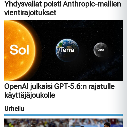
Yhdysvallat poisti Anthropic-mallien
vientirajoitukset
OpenAI julkaisi GPT-5.6:n rajatulle
käyttäjäjoukolle
Urheilu