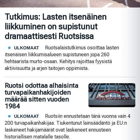
Tutkimus: Lasten itsenäinen
liikkuminen on supistunut
dramaattisesti Ruotsissa
Ruotsalaistutkimus osoittaa lasten
ULKOMAAT
itsenäisen liikkumisalueen supistuneen jopa 260
hehtaarista murto-osaan. Kehitys rajoittaa fyysistä
aktiivisuutta ja arjen taitojen oppimista.
Ruotsi odottaa alhaisinta
turvapaikanhakijoiden
määrää sitten vuoden
1984
Ruotsiin ennustetaan tänä vuonna vain 4
ULKOMAAT
200 turvapaikanhakijaa. Tiukentunut lainsäädäntö ja EU:n
laskeneet hakijamäärät ovat laskeneet ennusteen
historiallisen matalalle tasolle.