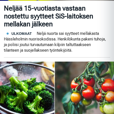
Neljää 15-vuotiasta vastaan
nostettu syytteet SiS-laitoksen
mellakan jälkeen
Neljä nuorta sai syytteet mellakasta
ULKOMAAT
Hässleholmin nuorisokodissa. Henkilökunta pakeni tuhoja,
ja poliisi joutui turvautumaan kilpiin taltuttaakseen
tilanteen ja suojellakseen työntekijöitä.