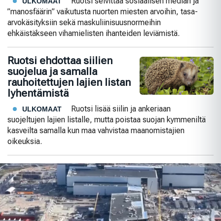
Ruotsi selvittää sosiaalisen median ja
ULKOMAAT
”manosfäärin” vaikutusta nuorten miesten arvoihin, tasa-
arvokäsityksiin sekä maskuliinisuusnormeihin
ehkäistäkseen vihamielisten ihanteiden leviämistä.
Ruotsi ehdottaa siilien
suojelua ja samalla
rauhoitettujen lajien listan
lyhentämistä
Ruotsi lisää siilin ja ankeriaan
ULKOMAAT
suojeltujen lajien listalle, mutta poistaa suojan kymmeniltä
kasveilta samalla kun maa vahvistaa maanomistajien
oikeuksia.