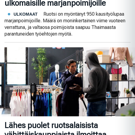
ulkomaisille marjanpoimijoille
Ruotsi on myöntänyt 950 kausityölupaa
ULKOMAAT
marjanpoimijoille. Määrä on moninkertainen viime vuoteen
verrattuna, ja valtaosa poimijoista saapuu Thaimaasta
parantuneiden työehtojen myötä.
Lähes puolet ruotsalaisista
vähittäiskauppiaista ilmoittaa