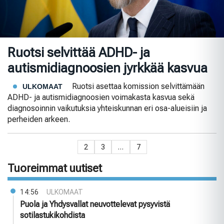
Ruotsi selvittää ADHD- ja
autismidiagnoosien jyrkkää kasvua
Ruotsi asettaa komission selvittämään
ULKOMAAT
ADHD- ja autismidiagnoosien voimakasta kasvua sekä
diagnosoinnin vaikutuksia yhteiskunnan eri osa-alueisiin ja
perheiden arkeen.
2
3
…
7
Tuoreimmat uutiset
14:56
ULKOMAAT
Puola ja Yhdysvallat neuvottelevat pysyvistä
sotilastukikohdista