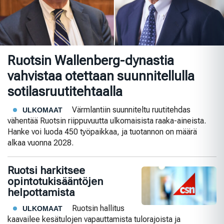
Ruotsin Wallenberg-dynastia
vahvistaa otettaan suunnitellulla
sotilasruutitehtaalla
Värmlantiin suunniteltu ruutitehdas
ULKOMAAT
vähentää Ruotsin riippuvuutta ulkomaisista raaka-aineista.
Hanke voi luoda 450 työpaikkaa, ja tuotannon on määrä
alkaa vuonna 2028.
Ruotsi harkitsee
opintotukisääntöjen
helpottamista
Ruotsin hallitus
ULKOMAAT
kaavailee kesätulojen vapauttamista tulorajoista ja