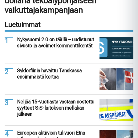
dollaria tekoälypohjaiseen
vaikuttajakampanjaan
Luetuimmat
Nykysuomi 2.0 on täällä – uudistunut
sivusto ja avoimet kommenttikentät
Syklorfiinia havaittu Tanskassa
ensimmäistä kertaa
Neljää 15-vuotiasta vastaan nostettu
syytteet SiS-laitoksen mellakan
jälkeen
Euroopan aktiivisin tulivuori Etna