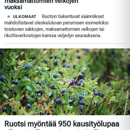
maksamattomien velkojen
vuoksi
Ruotsin tiukentuvat säännökset
ULKOMAAT
mahdollistavat oleskeluluvan perumisen esimerkiksi
toistuvien sakkojen, maksamattomien velkojen tai
rikollisverkostojen kanssa veljeilyn seurauksena.
Ruotsi myöntää 950 kausityölupaa