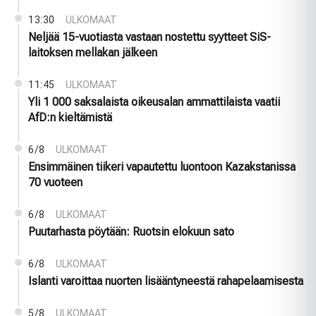
13:30
ULKOMAAT
Neljää 15-vuotiasta vastaan nostettu syytteet SiS-
laitoksen mellakan jälkeen
11:45
ULKOMAAT
Yli 1 000 saksalaista oikeusalan ammattilaista vaatii
AfD:n kieltämistä
6/8
ULKOMAAT
Ensimmäinen tiikeri vapautettu luontoon Kazakstanissa
70 vuoteen
6/8
ULKOMAAT
Puutarhasta pöytään: Ruotsin elokuun sato
6/8
ULKOMAAT
Islanti varoittaa nuorten lisääntyneestä rahapelaamisesta
5/8
ULKOMAAT