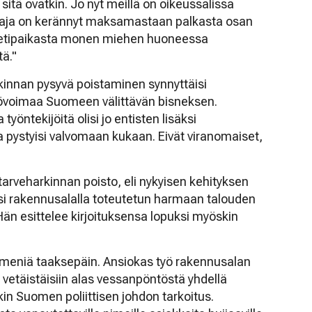
 sitä ovatkin. Jo nyt meillä on oikeussalissa
ntaja on kerännyt maksamastaan palkasta osan
 petipaikasta monen miehen huoneessa
ä."
innan pysyvä poistaminen synnyttäisi
yövoimaa Suomeen välittävän bisneksen.
työntekijöitä olisi jo entisten lisäksi
a pystyisi valvomaan kukaan. Eivät viranomaiset,
veharkinnan poisto, eli nykyisen kehityksen
ksi rakennusalalla toteutetun harmaan talouden
än esittelee kirjoituksensa lopuksi myöskin
eniä taaksepäin. Ansiokas työ rakennusalan
vetäistäisiin alas vessanpöntöstä yhdellä
in Suomen poliittisen johdon tarkoitus.