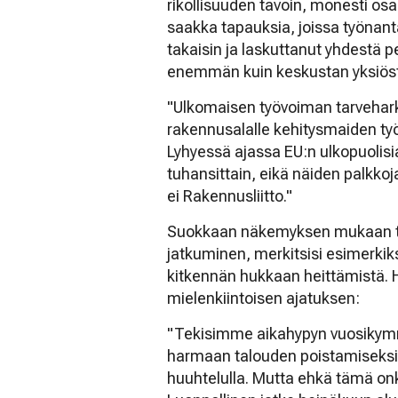
rikollisuuden tavoin, monesti osa
saakka tapauksia, joissa työna
takaisin ja laskuttanut yhdestä
enemmän kuin keskustan yksiöst
"Ulkomaisen työvoiman tarvehark
rakennusalalle kehitysmaiden t
Lyhyessä ajassa EU:n ulkopuolisia 
tuhansittain, eikä näiden palkkoj
ei Rakennusliitto."
Suokkaan näkemyksen mukaan tar
jatkuminen, merkitsisi esimerki
kitkennän hukkaan heittämistä. H
mielenkiintoisen ajatuksen:
"Tekisimme aikahypyn vuosikymm
harmaan talouden poistamiseksi 
huuhtelulla. Mutta ehkä tämä onk