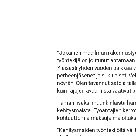
"Jokainen maailman rakennustyö
työntekijä on joutunut antamaan
Yleisesti yhden vuoden palkkaa
perheenjäsenet ja sukulaiset. Vel
nöyrän. Olen tavannut satoja täl
kuin rajojen avaamista vaativat pol
Tämän lisäksi muunkinlaista häm
kehitysmaista. Työantajien kerro
kohtuuttomia maksuja majoituks
"Kehitysmaiden työntekijöitä välit