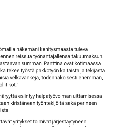
mailla näkemäni kehitysmaasta tuleva
 ennen reissua työnantajallensa takuumaksun.
 vastaavan summan. Panttina ovat kotimaassa
ka tekee työstä pakkotyön kaltaista ja tekijästä
laisia velkavankeja, todennäköisesti enemmän,
iitikot."
äryyttä esiintyy halpatyövoiman uittamisessa
taan kiristäneen työntekijöitä sekä perineen
ista.
tävät yritykset toimivat järjestäytyneen