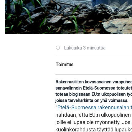
Lukuaika 3 minuuttia
Toimitus
Rakennusliiton kovasanainen varapuhee
sanavalinnoin Etelä-Suomessa toteutett
toteaa blogissaan EU:n ulkopuolisen työ
joissa tarveharkinta on yhä voimassa.
"
Etelä-Suomessa rakennusalan ty
nähdään, että EU:n ulkopuolinen t
joille ei lupaa ole myönnetty. Jo
kuolinkorahdusta täyttää lupauk