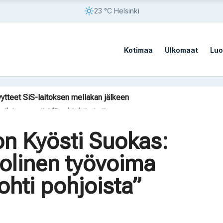
23 °C Helsinki
Kotimaa
Ulkomaat
Luo
ä rahapelaamisesta
yytteet SiS-laitoksen mellakan jälkeen
ilaista vaatii AfD:n kieltämistä
on Kazakstanissa 70 vuoteen
sato
on Kyösti Suokas:
ä rahapelaamisesta
olinen työvoima
yytteet SiS-laitoksen mellakan jälkeen
ohti pohjoista”