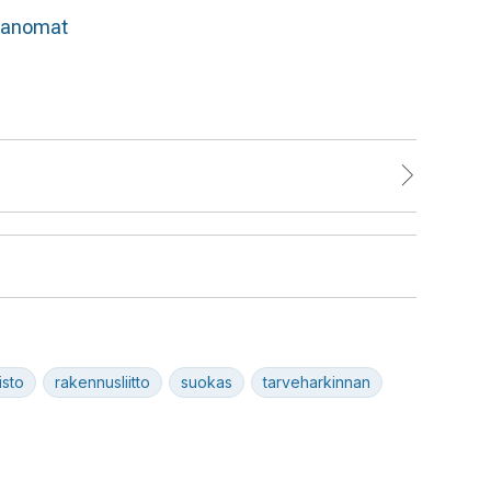
sanomat
isto
rakennusliitto
suokas
tarveharkinnan