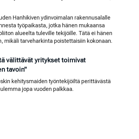
uden Hanhikiven ydinvoimalan rakennusalalle
nnesta työpaikasta, jotka hänen mukaansa
iton alueelta tuleville tekijöille. Tätä ei hänen
mikäli tarveharkinta poistettaisiin kokonaan.
 välittävät yritykset toimivat
en tavoin"
kin kehitysmaiden työntekijöiltä perittävästä
kuulemma jopa vuoden palkkaa.