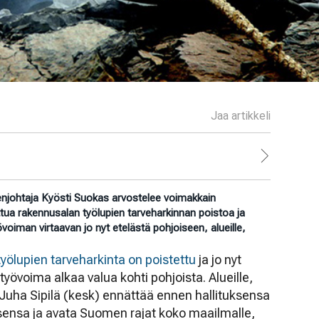
Jaa artikkeli
njohtaja Kyösti Suokas arvostelee voimakkain
ua rakennusalan työlupien tarveharkinnan poistoa ja
voiman virtaavan jo nyt etelästä pohjoiseen, alueille,
ölupien tarveharkinta on poistettu
ja jo nyt
yövoima alkaa valua kohti pohjoista. Alueille,
s Juha Sipilä (kesk) ennättää ennen hallituksensa
sensa ja avata Suomen rajat koko maailmalle,