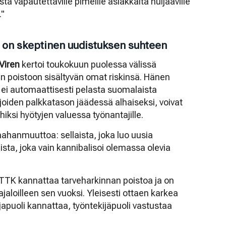
ta vapautettaville pimeille asiakkaita huijaaville
."
i on skeptinen uudistuksen suhteen
 Viren
kertoi toukokuun puolessa välissä
n poistoon sisältyvän omat riskinsä. Hänen
ei automaattisesti pelasta suomalaista
ijoiden palkkatason jäädessä alhaiseksi, voivat
ksi hyötyjen valuessa työnantajille.
ahanmuuttoa: sellaista, joka luo uusia
ista, joka vain kannibalisoi olemassa olevia
STTK kannattaa tarveharkinnan poistoa ja on
ajaloilleen sen vuoksi. Yleisesti ottaen karkea
japuoli kannattaa, työntekijäpuoli vastustaa