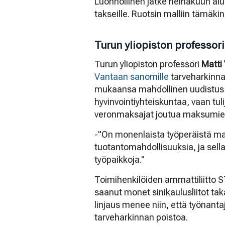
Luonnollinen jatke heinäkuun alus
takseille. Ruotsin malliin tämäkin
Turun yliopiston professor
Turun yliopiston professori
Matti
Vantaan sanomille
tarveharkinna
mukaansa mahdollinen uudistus 
hyvinvointiyhteiskuntaa, vaan tul
veronmaksajat joutua maksumiehi
-"On monenlaista työperäistä ma
tuotantomahdollisuuksia, ja sella
työpaikkoja."
Toimihenkilöiden ammattiliitto 
saanut monet sinikaulusliitot tak
linjaus menee niin, että työnanta
tarveharkinnan poistoa.