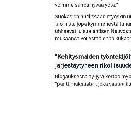
voimme sanoa hyvää yötä."
Suokas on huolissaan myöskin u
tuomista jopa kymmenestä tuha
uhkaavat luisua entisen Neuvostoli
mukaansa voi estää enää kukaan, 
"Kehitysmaiden työntekijöitä
järjestäytyneen rikollisuud
Blogauksessa ay-jyrä kertoo myös
"panttimaksusta", joka vastaa 