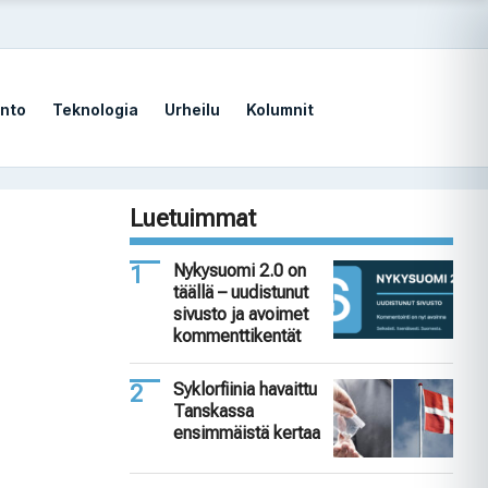
nto
Teknologia
Urheilu
Kolumnit
Luetuimmat
Nykysuomi 2.0 on
täällä – uudistunut
sivusto ja avoimet
kommenttikentät
Syklorfiinia havaittu
Tanskassa
ensimmäistä kertaa