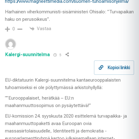
https://www.magneettimedia.com/suomen-tuhoamisohjelma/
Harhainen viherkommunisti-sisäministeri Ohisalo: ”Turvapaikan
haku on perusoikeus”.
Vastaa
0
Kalergi-suunnitelma
5
Kopioi linkki
EU-diktatuurin Kalergi-suunnitelma kantaeurooppalaisten
tuhoamiseksi ei ole pölyttymässä arkistohyllyllä:
””Eurooppalaiset, herätkää – EU:n
maahanmuuttosopimus on pysäytettävä!”
EU-komission 24. syyskuuta 2020 esittelemä turvapaikka- ja
maahanmuuttopaketti avaa Euroopan ovia
massasiirtolaisuudelle, Identiteetti ja demokratia -
europarlamenttiryhmä kertoo julkaisemallaan internet-