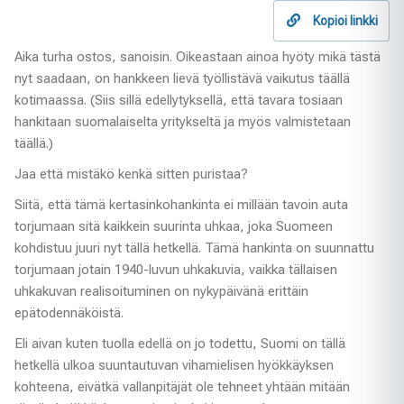
Kopioi linkki
Aika turha ostos, sanoisin. Oikeastaan ainoa hyöty mikä tästä
nyt saadaan, on hankkeen lievä työllistävä vaikutus täällä
kotimaassa. (Siis sillä edellytyksellä, että tavara tosiaan
hankitaan suomalaiselta yritykseltä ja myös valmistetaan
täällä.)
Jaa että mistäkö kenkä sitten puristaa?
Siitä, että tämä kertasinkohankinta ei millään tavoin auta
torjumaan sitä kaikkein suurinta uhkaa, joka Suomeen
kohdistuu juuri nyt tällä hetkellä. Tämä hankinta on suunnattu
torjumaan jotain 1940-luvun uhkakuvia, vaikka tällaisen
uhkakuvan realisoituminen on nykypäivänä erittäin
epätodennäköistä.
Eli aivan kuten tuolla edellä on jo todettu, Suomi on tällä
hetkellä ulkoa suuntautuvan vihamielisen hyökkäyksen
kohteena, eivätkä vallanpitäjät ole tehneet yhtään mitään