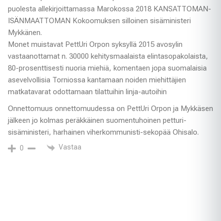
puolesta allekirjoittamassa Marokossa 2018 KANSATTOMAN-
ISÄNMAATTOMAN Kokoomuksen silloinen sisäministeri
Mykkänen.
Monet muistavat PettUri Orpon syksyllä 2015 avosylin
vastaanottamat n. 30000 kehitysmaalaista elintasopakolaista,
80-prosenttisesti nuoria miehiä, komentaen jopa suomalaisia
asevelvollisia Torniossa kantamaan noiden miehittäjien
matkatavarat odottamaan tilattuihin linja-autoihin
Onnettomuus onnettomuudessa on PettUri Orpon ja Mykkäsen
jälkeen jo kolmas peräkkäinen suomentuhoinen petturi-
sisäministeri, harhainen viherkommunisti-sekopää Ohisalo.
Vastaa
0