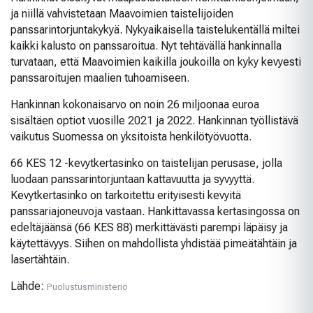
ja niillä vahvistetaan Maavoimien taistelijoiden
panssarintorjuntakykyä. Nykyaikaisella taistelukentällä miltei
kaikki kalusto on panssaroitua. Nyt tehtävällä hankinnalla
turvataan, että Maavoimien kaikilla joukoilla on kyky kevyesti
panssaroitujen maalien tuhoamiseen.
Hankinnan kokonaisarvo on noin 26 miljoonaa euroa
sisältäen optiot vuosille 2021 ja 2022. Hankinnan työllistävä
vaikutus Suomessa on yksitoista henkilötyövuotta.
66 KES 12 -kevytkertasinko on taistelijan perusase, jolla
luodaan panssarintorjuntaan kattavuutta ja syvyyttä.
Kevytkertasinko on tarkoitettu erityisesti kevyitä
panssariajoneuvoja vastaan. Hankittavassa kertasingossa on
edeltäjäänsä (66 KES 88) merkittävästi parempi läpäisy ja
käytettävyys. Siihen on mahdollista yhdistää pimeätähtäin ja
lasertähtäin.
Lähde:
Puolustusministeriö