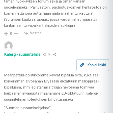
tämän hyökkäyksen torjumiseksi ja oman kansan
suojelemiseksi. Päinvastoin, puolustusvoimien henkilöstöä on
komennettu jopa auttamaan näitä maahantunkeutujia!
(Surullisen kuuluisa tapaus, jossa varusmiehet määrättiin
kantamaan turvapaikanhakijoiden laukkuja.)
Vastaa
0
Kalergi-suunnitelma
5
Kopioi linkki
Maanpetturi-poliitikkomme käyvät kilpailua siitä, kuka saa
korkeimman arvosanan Brysselin diktatuurin mallioppilas-
kilpailussa, mm. edistämällä troijan hevosena toimivaa
barbaarien invaasiota maahamme EU-diktatuurin Kalergi-
suunnitelman toteutuksen kiihdyttämiseksi:
”Suomen tuhoamisohjelma”,