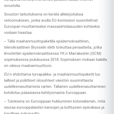
sivustolla.
Sivuston tarkoituksena on kerätä allekirjoituksia
vetoomukseen, jonka avulla EU-komission suunnitelmat
Euroopan muuttamiseksi massasiirtolaisuuden kohteeksi
voidaan haastaa.
– Tällä maahanmuuttopaketilla epädemokraattinen,
teknokraattinen Brysselin eliitti toteuttaa periaatteita, jotka
ilmoitettiin epädemokraattisessa YK:n Marrakeshin (GCM)
sopimuksessa joulukuussa 2018. Sopimuksen mukaan kaikilla
on oikeus maahanmuuttoon.
EU:n ehdottama turvapaikka- ja maahanmuuttopaketti luo
lailliset ja poliittiset olosuhteet väestön suurimittaista
uudelleenasuttamista varten. Tällainen uudelleenasuttaminen
kohdistuu pääasiassa kehitysmaista Eurooppaan.
– Tuloksena on Eurooppaan hukkuminen kolonialismiin, mitä
seuraa eurooppalaisten kansojen ja kulttuurien epävakaus ja
lopullinen sukupuutto.