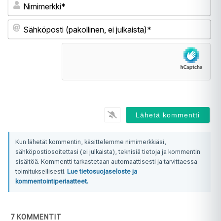
Ni
Sä
(pa
ei
jul
Kun lähetät kommentin, käsittelemme nimimerkkiäsi,
sähköpostiosoitettasi (ei julkaista), teknisiä tietoja ja kommentin
sisältöä. Kommentti tarkastetaan automaattisesti ja tarvittaessa
toimituksellisesti.
Lue tietosuojaseloste ja
kommentointiperiaatteet.
7
KOMMENTIT