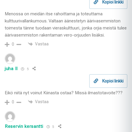
Kopioi linkki
Menossa on meidän itse rahoittama ja toteuttama
kulttuurivallankumous. Valtaan äänestetyn äärivasemmiston
toimesta tänne tuodaan vieraskulttuuri, jonka orjia meistä tulee
äärivasemmiston rakentaman vero-orjuuden lisäksi.
Vastaa
0
juha II
5
Kopioi linkki
Eikö niitä nyt voinut Kiinasta ostaa? Missä ilmastotavoite???
Vastaa
0
Reservin kersantti
5