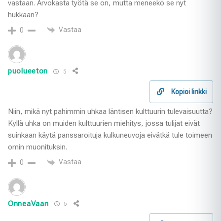
vastaan. Arvokasta työtä se on, mutta meneekö se nyt
hukkaan?
Vastaa
0
puolueeton
5
Kopioi linkki
Niin, mikä nyt pahimmin uhkaa läntisen kulttuurin tulevaisuutta?
Kyllä uhka on muiden kulttuurien miehitys, jossa tulijat eivät
suinkaan käytä panssaroituja kulkuneuvoja eivätkä tule toimeen
omin muonituksin.
Vastaa
0
OnneaVaan
5