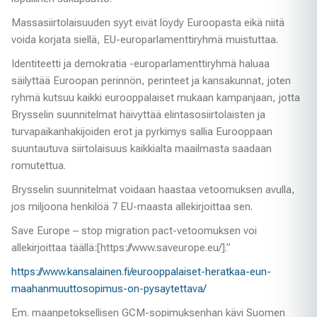
Massasiirtolaisuuden syyt eivät löydy Euroopasta eikä niitä
voida korjata siellä, EU-europarlamenttiryhmä muistuttaa.
Identiteetti ja demokratia -europarlamenttiryhmä haluaa
säilyttää Euroopan perinnön, perinteet ja kansakunnat, joten
ryhmä kutsuu kaikki eurooppalaiset mukaan kampanjaan, jotta
Brysselin suunnitelmat häivyttää elintasosiirtolaisten ja
turvapaikanhakijoiden erot ja pyrkimys sallia Eurooppaan
suuntautuva siirtolaisuus kaikkialta maailmasta saadaan
romutettua.
Brysselin suunnitelmat voidaan haastaa vetoomuksen avulla,
jos miljoona henkilöä 7 EU-maasta allekirjoittaa sen.
Save Europe – stop migration pact-vetoomuksen voi
allekirjoittaa täällä:[https://www.saveurope.eu/].”
https://www.kansalainen.fi/eurooppalaiset-heratkaa-eun-
maahanmuuttosopimus-on-pysaytettava/
Em. maanpetoksellisen GCM-sopimuksenhan kävi Suomen