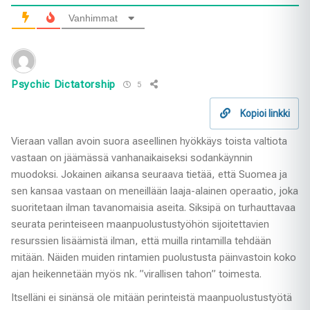
Vanhimmat
Psychic Dictatorship
5
Kopioi linkki
Vieraan vallan avoin suora aseellinen hyökkäys toista valtiota
vastaan on jäämässä vanhanaikaiseksi sodankäynnin
muodoksi. Jokainen aikansa seuraava tietää, että Suomea ja
sen kansaa vastaan on meneillään laaja-alainen operaatio, joka
suoritetaan ilman tavanomaisia aseita. Siksipä on turhauttavaa
seurata perinteiseen maanpuolustustyöhön sijoitettavien
resurssien lisäämistä ilman, että muilla rintamilla tehdään
mitään. Näiden muiden rintamien puolustusta päinvastoin koko
ajan heikennetään myös nk. ”virallisen tahon” toimesta.
Itselläni ei sinänsä ole mitään perinteistä maanpuolustustyötä