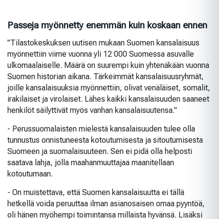
Passeja myönnetty enemmän kuin koskaan ennen
"Tilastokeskuksen uutisen mukaan Suomen kansalaisuus
myönnettiin viime vuonna yli 12 000 Suomessa asuvalle
ulkomaalaiselle. Määrä on suurempi kuin yhtenäkään vuonna
Suomen historian aikana. Tärkeimmät kansalaisuusryhmät,
joille kansalaisuuksia myönnettiin, olivat venäläiset, somalit,
irakilaiset ja virolaiset. Lähes kaikki kansalaisuuden saaneet
henkilöt säilyttivät myös vanhan kansalaisuutensa."
- Perussuomalaisten mielestä kansalaisuuden tulee olla
tunnustus onnistuneesta kotoutumisesta ja sitoutumisesta
Suomeen ja suomalaisuuteen. Sen ei pidä olla helposti
saatava lahja, jolla maahanmuuttajaa maanitellaan
kotoutumaan.
- On muistettava, että Suomen kansalaisuutta ei tällä
hetkellä voida peruuttaa ilman asianosaisen omaa pyyntöä,
oli hänen myöhempi toimintansa millaista hyvänsä. Lisäksi