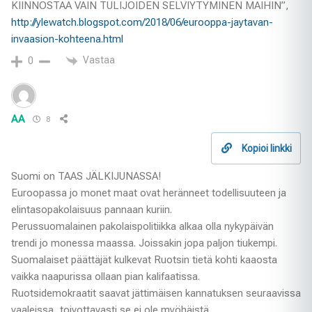
KIINNOSTAA VAIN TULIJOIDEN SELVIYTYMINEN MAIHIN”,
http://ylewatch.blogspot.com/2018/06/eurooppa-jaytavan-
invaasion-kohteena.html
Vastaa
0
AA
8
Kopioi linkki
Suomi on TAAS JÄLKIJUNASSA!
Euroopassa jo monet maat ovat heränneet todellisuuteen ja
elintasopakolaisuus pannaan kuriin.
Perussuomalainen pakolaispolitiikka alkaa olla nykypäivän
trendi jo monessa maassa. Joissakin jopa paljon tiukempi.
Suomalaiset päättäjät kulkevat Ruotsin tietä kohti kaaosta
vaikka naapurissa ollaan pian kalifaatissa.
Ruotsidemokraatit saavat jättimäisen kannatuksen seuraavissa
vaaleissa, toivottavasti se ei ole myöhäistä.