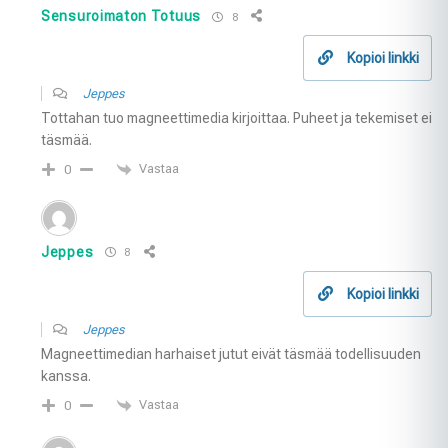
Sensuroimaton Totuus
8
Kopioi linkki
Jeppes
Tottahan tuo magneettimedia kirjoittaa. Puheet ja tekemiset ei
täsmää.
Vastaa
0
Jeppes
8
Kopioi linkki
Jeppes
Magneettimedian harhaiset jutut eivät täsmää todellisuuden
kanssa.
Vastaa
0