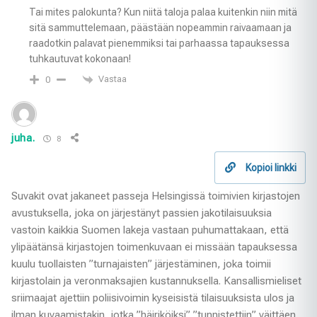
Tai mites palokunta? Kun niitä taloja palaa kuitenkin niin mitä
sitä sammuttelemaan, päästään nopeammin raivaamaan ja
raadotkin palavat pienemmiksi tai parhaassa tapauksessa
tuhkautuvat kokonaan!
Vastaa
0
juha.
8
Kopioi linkki
Suvakit ovat jakaneet passeja Helsingissä toimivien kirjastojen
avustuksella, joka on järjestänyt passien jakotilaisuuksia
vastoin kaikkia Suomen lakeja vastaan puhumattakaan, että
ylipäätänsä kirjastojen toimenkuvaan ei missään tapauksessa
kuulu tuollaisten ”turnajaisten” järjestäminen, joka toimii
kirjastolain ja veronmaksajien kustannuksella. Kansallismieliset
sriimaajat ajettiin poliisivoimin kyseisistä tilaisuuksista ulos ja
ilman kuvaamistakin, jotka ”häiriköiksi” ”tunnistettiin” väittäen,