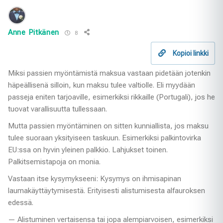
Anne Pitkänen
8
Kopioi linkki
Miksi passien myöntämistä maksua vastaan pidetään jotenkin
häpeällisenä silloin, kun maksu tulee valtiolle. Eli myydään
passeja eniten tarjoaville, esimerkiksi rikkaille (Portugali), jos he
tuovat varallisuutta tullessaan.
Mutta passien myöntäminen on sitten kunniallista, jos maksu
tulee suoraan yksityiseen taskuun. Esimerkiksi palkintovirka
EU:ssa on hyvin yleinen palkkio. Lahjukset toinen.
Palkitsemistapoja on monia.
Vastaan itse kysymykseeni: Kysymys on ihmisapinan
laumakäyttäytymisestä. Erityisesti alistumisesta alfauroksen
edessä.
— Alistuminen vertaisensa tai jopa alempiarvoisen, esimerkiksi