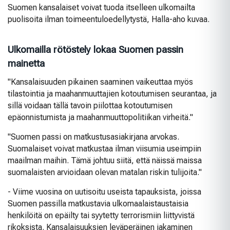
Suomen kansalaiset voivat tuoda itselleen ulkomailta
puolisoita ilman toimeentuloedellytystä, Halla-aho kuvaa.
Ulkomailla rötöstely lokaa Suomen passin
mainetta
"Kansalaisuuden pikainen saaminen vaikeuttaa myös
tilastointia ja maahanmuuttajien kotoutumisen seurantaa, ja
sillä voidaan tällä tavoin piilottaa kotoutumisen
epäonnistumista ja maahanmuuttopolitiikan virheitä."
"Suomen passi on matkustusasiakirjana arvokas.
Suomalaiset voivat matkustaa ilman viisumia useimpiin
maailman maihin. Tämä johtuu siitä, että näissä maissa
suomalaisten arvioidaan olevan matalan riskin tulijoita."
- Viime vuosina on uutisoitu useista tapauksista, joissa
Suomen passilla matkustavia ulkomaalaistaustaisia
henkilöitä on epäilty tai syytetty terrorismiin liittyvistä
rikoksista. Kansalaisuuksien leväperäinen jakaminen