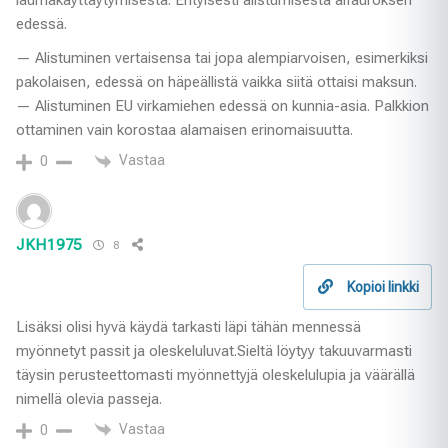
laumakäyttäytymisestä. Erityisesti alistumisesta alfauroksen
edessä.
— Alistuminen vertaisensa tai jopa alempiarvoisen, esimerkiksi
pakolaisen, edessä on häpeällistä vaikka siitä ottaisi maksun.
— Alistuminen EU virkamiehen edessä on kunnia-asia. Palkkion
ottaminen vain korostaa alamaisen erinomaisuutta.
Vastaa
0
JKH1975
8
Kopioi linkki
Lisäksi olisi hyvä käydä tarkasti läpi tähän mennessä
myönnetyt passit ja oleskeluluvat.Sieltä löytyy takuuvarmasti
täysin perusteettomasti myönnettyjä oleskelulupia ja väärällä
nimellä olevia passeja.
Vastaa
0