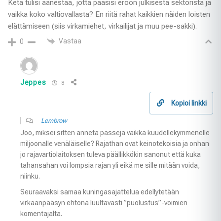
Ketä tulisi äänestää, jotta pääsisi eroon julkisesta sektorista ja
vaikka koko valtiovallasta? En riitä rahat kaikkien näiden loisten
elättämiseen (siis virkamiehet, virkailijat ja muu pee-sakki).
Vastaa
0
Jeppes
8
Kopioi linkki
Lembrow
Joo, miksei sitten anneta passeja vaikka kuudellekymmenelle
miljoonalle venäläiselle? Rajathan ovat keinotekoisia ja onhan
jo rajavartiolaitoksen tuleva päällikkökin sanonut että kuka
tahansahan voi lompsia rajan yli eikä me sille mitään voida,
niinku.
Seuraavaksi samaa kuningasajattelua edellytetään
virkaanpääsyn ehtona luultavasti ”puolustus”-voimien
komentajalta.