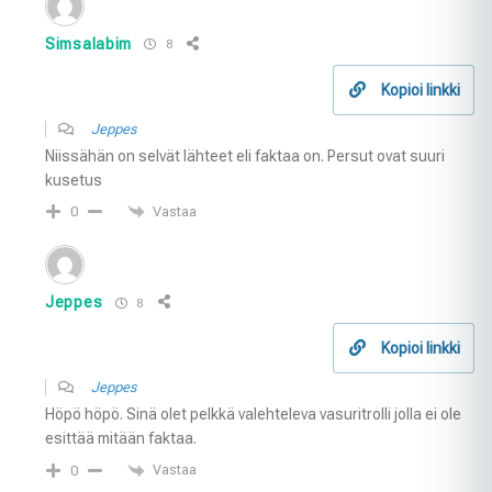
Simsalabim
8
Kopioi linkki
Jeppes
Niissähän on selvät lähteet eli faktaa on. Persut ovat suuri
kusetus
Vastaa
0
Jeppes
8
Kopioi linkki
Jeppes
Höpö höpö. Sinä olet pelkkä valehteleva vasuritrolli jolla ei ole
esittää mitään faktaa.
Vastaa
0