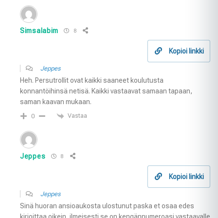
Simsalabim
8
Kopioi linkki
Jeppes
Heh. Persutrollit ovat kaikki saaneet koulutusta
konnantöihinsä netisä. Kaikki vastaavat samaan tapaan,
saman kaavan mukaan.
Vastaa
0
Jeppes
8
Kopioi linkki
Jeppes
Sinä huoran ansioaukosta ulostunut paska et osaa edes
kirjoittaa oikein, ilmeisesti se on kengännumeroasi vastaavalle