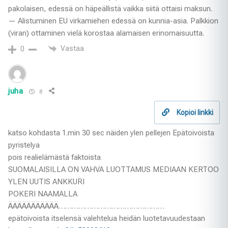
pakolaisen, edessä on häpeällistä vaikka siitä ottaisi maksun.
— Alistuminen EU virkamiehen edessä on kunnia-asia. Palkkion
(viran) ottaminen vielä korostaa alamaisen erinomaisuutta.
Vastaa
0
juha
8
Kopioi linkki
katso kohdasta 1.min 30 sec näiden ylen pellejen Epätoivoista
pyristelya
pois realielämästä faktoista
SUOMALAISILLA ON VAHVA LUOTTAMUS MEDIAAN KERTOO
YLEN UUTIS ANKKURI
POKERI NAAMALLA
ÄÄÄÄÄÄÄÄÄÄÄ…………………………………………
epätoivoista itselensä valehtelua heidän luotetavuudestaan