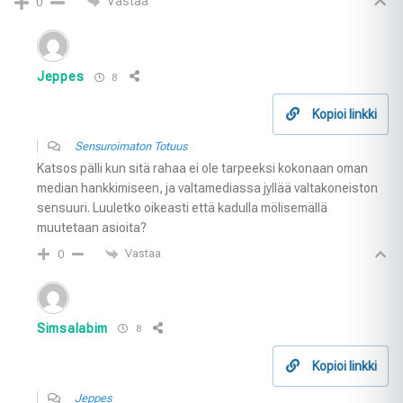
Vastaa
0
Jeppes
8
Kopioi linkki
Sensuroimaton Totuus
Katsos pälli kun sitä rahaa ei ole tarpeeksi kokonaan oman
median hankkimiseen, ja valtamediassa jyllää valtakoneiston
sensuuri. Luuletko oikeasti että kadulla mölisemällä
muutetaan asioita?
Vastaa
0
Simsalabim
8
Kopioi linkki
Jeppes