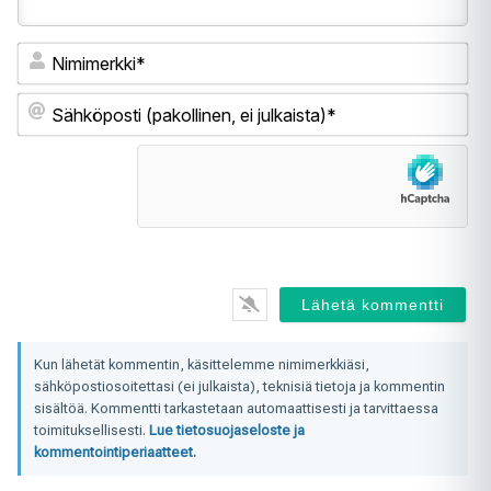
Ni
Sä
(pa
ei
jul
Kun lähetät kommentin, käsittelemme nimimerkkiäsi,
sähköpostiosoitettasi (ei julkaista), teknisiä tietoja ja kommentin
sisältöä. Kommentti tarkastetaan automaattisesti ja tarvittaessa
toimituksellisesti.
Lue tietosuojaseloste ja
kommentointiperiaatteet.