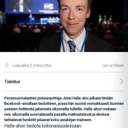
Lukuaika 2 minuuttia
Jaa artikkeli
Toimitus
Perussuomalaisten puheenjohtaja Jussi Halla-aho julkaisi tänään
facebook-sivuillaan
tiedotteen, jossa hän suomii voimakkaasti Suomen
passien holtitonta jakamista ulkomailta tulleille. Halla-ahon mukaan
mm. ulkomailla suomalaisella passilla matkustelevat ja rikoksia
tehtailevat henkilöt pilaavat koko asiakirjan maineen.
Halla-ahon tiedote kokonaisuudessaan: