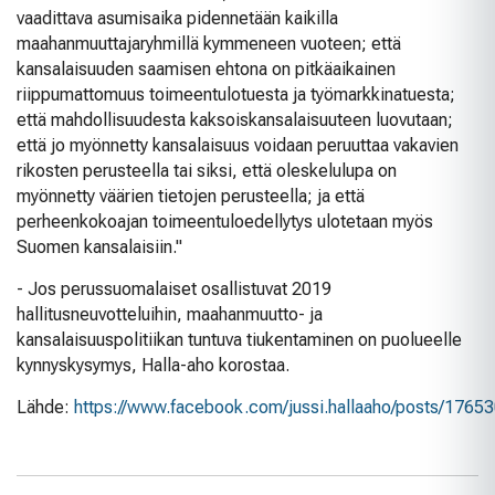
vaadittava asumisaika pidennetään kaikilla
maahanmuuttajaryhmillä kymmeneen vuoteen; että
kansalaisuuden saamisen ehtona on pitkäaikainen
riippumattomuus toimeentulotuesta ja työmarkkinatuesta;
että mahdollisuudesta kaksoiskansalaisuuteen luovutaan;
että jo myönnetty kansalaisuus voidaan peruuttaa vakavien
rikosten perusteella tai siksi, että oleskelulupa on
myönnetty väärien tietojen perusteella; ja että
perheenkokoajan toimeentuloedellytys ulotetaan myös
Suomen kansalaisiin."
- Jos perussuomalaiset osallistuvat 2019
hallitusneuvotteluihin, maahanmuutto- ja
kansalaisuuspolitiikan tuntuva tiukentaminen on puolueelle
kynnyskysymys, Halla-aho korostaa.
Lähde:
https://www.facebook.com/jussi.hallaaho/posts/176