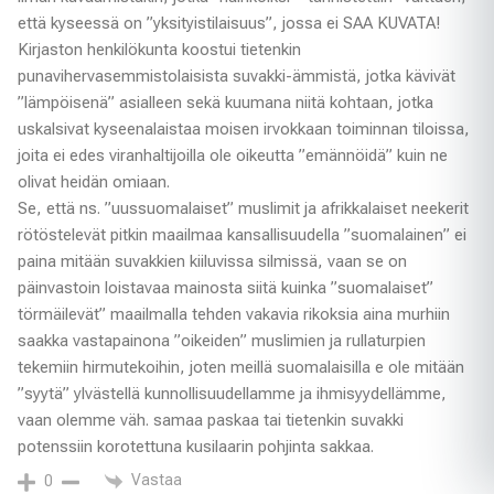
että kyseessä on ”yksityistilaisuus”, jossa ei SAA KUVATA!
Kirjaston henkilökunta koostui tietenkin
punavihervasemmistolaisista suvakki-ämmistä, jotka kävivät
”lämpöisenä” asialleen sekä kuumana niitä kohtaan, jotka
uskalsivat kyseenalaistaa moisen irvokkaan toiminnan tiloissa,
joita ei edes viranhaltijoilla ole oikeutta ”emännöidä” kuin ne
olivat heidän omiaan.
Se, että ns. ”uussuomalaiset” muslimit ja afrikkalaiset neekerit
rötöstelevät pitkin maailmaa kansallisuudella ”suomalainen” ei
paina mitään suvakkien kiiluvissa silmissä, vaan se on
päinvastoin loistavaa mainosta siitä kuinka ”suomalaiset”
törmäilevät” maailmalla tehden vakavia rikoksia aina murhiin
saakka vastapainona ”oikeiden” muslimien ja rullaturpien
tekemiin hirmutekoihin, joten meillä suomalaisilla e ole mitään
”syytä” ylvästellä kunnollisuudellamme ja ihmisyydellämme,
vaan olemme väh. samaa paskaa tai tietenkin suvakki
potenssiin korotettuna kusilaarin pohjinta sakkaa.
Vastaa
0