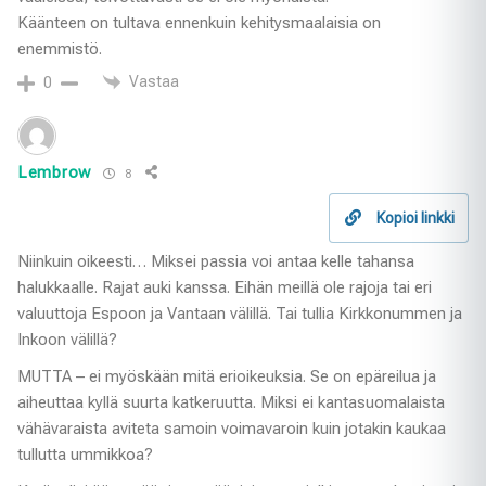
Käänteen on tultava ennenkuin kehitysmaalaisia on
enemmistö.
Vastaa
0
Lembrow
8
Kopioi linkki
Niinkuin oikeesti… Miksei passia voi antaa kelle tahansa
halukkaalle. Rajat auki kanssa. Eihän meillä ole rajoja tai eri
valuuttoja Espoon ja Vantaan välillä. Tai tullia Kirkkonummen ja
Inkoon välillä?
MUTTA – ei myöskään mitä erioikeuksia. Se on epäreilua ja
aiheuttaa kyllä suurta katkeruutta. Miksi ei kantasuomalaista
vähävaraista aviteta samoin voimavaroin kuin jotakin kaukaa
tullutta ummikkoa?