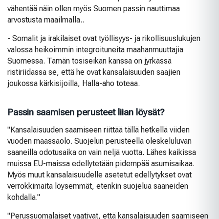
vähentää näin ollen myös Suomen passin nauttimaa
arvostusta maailmalla..
- Somalit ja irakilaiset ovat työllisyys- ja rikollisuuslukujen
valossa heikoimmin integroituneita maahanmuuttajia
Suomessa. Tämän tosiseikan kanssa on jyrkässä
ristiriidassa se, että he ovat kansalaisuuden saajien
joukossa kärkisijoilla, Halla-aho toteaa.
Passin saamisen perusteet liian löysät?
"Kansalaisuuden saamiseen riittää tällä hetkellä viiden
vuoden maassaolo. Suojelun perusteella oleskeluluvan
saaneilla odotusaika on vain neljä vuotta. Lähes kaikissa
muissa EU-maissa edellytetään pidempää asumisaikaa.
Myös muut kansalaisuudelle asetetut edellytykset ovat
verrokkimaita löysemmät, etenkin suojelua saaneiden
kohdalla."
"Perussuomalaiset vaativat, että kansalaisuuden saamiseen