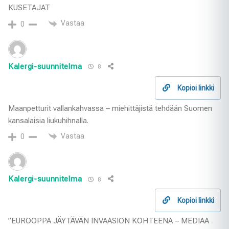
KUSETAJAT
Vastaa
0
Kalergi-suunnitelma
8
Kopioi linkki
Maanpetturit vallankahvassa – miehittäjistä tehdään Suomen
kansalaisia liukuhihnalla.
Vastaa
0
Kalergi-suunnitelma
8
Kopioi linkki
”EUROOPPA JÄYTÄVÄN INVAASION KOHTEENA – MEDIAA