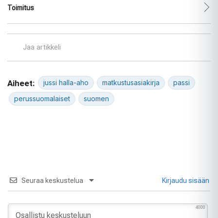
Toimitus
Jaa artikkeli
Aiheet:
jussi halla-aho
matkustusasiakirja
passi
perussuomalaiset
suomen
Seuraa keskustelua
Kirjaudu sisään
4000