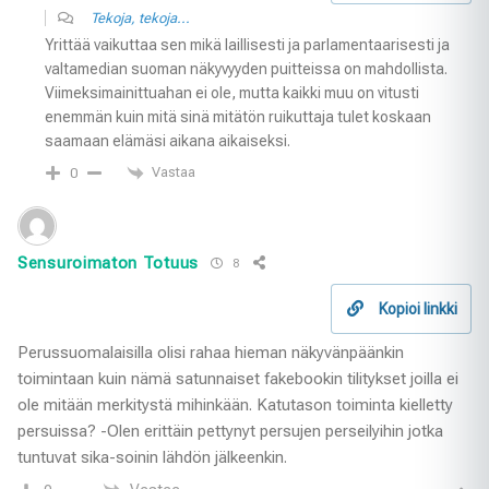
Tekoja, tekoja...
Yrittää vaikuttaa sen mikä laillisesti ja parlamentaarisesti ja
valtamedian suoman näkyvyyden puitteissa on mahdollista.
Viimeksimainittuahan ei ole, mutta kaikki muu on vitusti
enemmän kuin mitä sinä mitätön ruikuttaja tulet koskaan
saamaan elämäsi aikana aikaiseksi.
Vastaa
0
Sensuroimaton Totuus
8
Kopioi linkki
Perussuomalaisilla olisi rahaa hieman näkyvänpäänkin
toimintaan kuin nämä satunnaiset fakebookin tilitykset joilla ei
ole mitään merkitystä mihinkään. Katutason toiminta kielletty
persuissa? -Olen erittäin pettynyt persujen perseilyihin jotka
tuntuvat sika-soinin lähdön jälkeenkin.