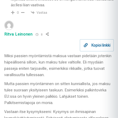
äo:llesi liian vaativaa.
Vastaa
0
Ritva Leinonen
8
Kopioi linkki
Miksi passien myöntämistä maksua vastaan pidetään jotenkin
häpeällisenä silloin, kun maksu tulee valtiolle. Eli myydään
passeja eniten tarjoaville, esimerkiksi rikkaille, jotka tuovat
varallisuutta tullessaan.
Mutta passien myöntäminen on sitten kunniallista, jos maksu
tulee suoraan yksityiseen taskuun. Esimerkiksi palkintovirka
EU:ssa on hyvin yleinen palkkio. Lahjukset toinen.
Palkitsemistapoja on monia.
Vastaan itse kysymykseeni: Kysymys on ihmisapinan