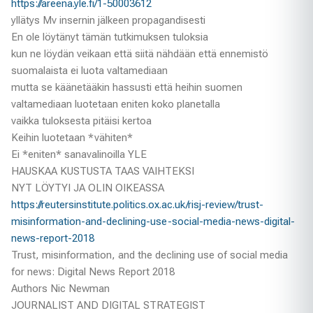
https://areena.yle.fi/1-50003612
yllätys Mv insernin jälkeen propagandisesti
En ole löytänyt tämän tutkimuksen tuloksia
kun ne löydän veikaan että siitä nähdään että ennemistö
suomalaista ei luota valtamediaan
mutta se käänetääkin hassusti että heihin suomen
valtamediaan luotetaan eniten koko planetalla
vaikka tuloksesta pitäisi kertoa
Keihin luotetaan *vähiten*
Ei *eniten* sanavalinoilla YLE
HAUSKAA KUSTUSTA TAAS VAIHTEKSI
NYT LÖYTYI JA OLIN OIKEASSA
https://reutersinstitute.politics.ox.ac.uk/risj-review/trust-
misinformation-and-declining-use-social-media-news-digital-
news-report-2018
Trust, misinformation, and the declining use of social media
for news: Digital News Report 2018
Authors Nic Newman
JOURNALIST AND DIGITAL STRATEGIST