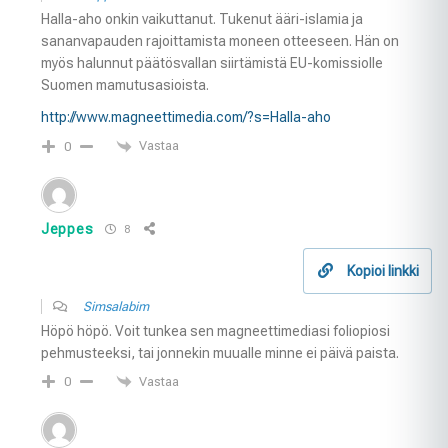
Halla-aho onkin vaikuttanut. Tukenut ääri-islamia ja
sananvapauden rajoittamista moneen otteeseen. Hän on
myös halunnut päätösvallan siirtämistä EU-komissiolle
Suomen mamutusasioista.
http://www.magneettimedia.com/?s=Halla-aho
Vastaa
0
Jeppes
8
Kopioi linkki
Simsalabim
Höpö höpö. Voit tunkea sen magneettimediasi foliopiosi
pehmusteeksi, tai jonnekin muualle minne ei päivä paista.
Vastaa
0