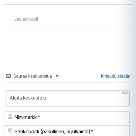
Jaa artikkeli
Seuraa keskustelua
Kirjaudu sisään
4000
Ni
Sä
(pa