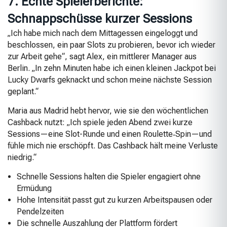
7. Echte Spielerberichte:
Schnappschüsse kurzer Sessions
„Ich habe mich nach dem Mittagessen eingeloggt und
beschlossen, ein paar Slots zu probieren, bevor ich wieder
zur Arbeit gehe“, sagt Alex, ein mittlerer Manager aus
Berlin. „In zehn Minuten habe ich einen kleinen Jackpot bei
Lucky Dwarfs geknackt und schon meine nächste Session
geplant.“
Maria aus Madrid hebt hervor, wie sie den wöchentlichen
Cashback nutzt: „Ich spiele jeden Abend zwei kurze
Sessions—eine Slot-Runde und einen Roulette‑Spin—und
fühle mich nie erschöpft. Das Cashback hält meine Verluste
niedrig.“
Schnelle Sessions halten die Spieler engagiert ohne
Ermüdung
Hohe Intensität passt gut zu kurzen Arbeitspausen oder
Pendelzeiten
Die schnelle Auszahlung der Plattform fördert