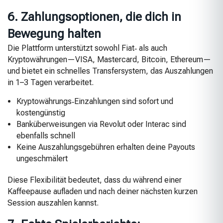
6. Zahlungsoptionen, die dich in
Bewegung halten
Die Plattform unterstützt sowohl Fiat‑ als auch
Kryptowährungen—VISA, Mastercard, Bitcoin, Ethereum—
und bietet ein schnelles Transfersystem, das Auszahlungen
in 1–3 Tagen verarbeitet.
Kryptowährungs‑Einzahlungen sind sofort und
kostengünstig
Banküberweisungen via Revolut oder Interac sind
ebenfalls schnell
Keine Auszahlungsgebühren erhalten deine Payouts
ungeschmälert
Diese Flexibilität bedeutet, dass du während einer
Kaffeepause aufladen und nach deiner nächsten kurzen
Session auszahlen kannst.