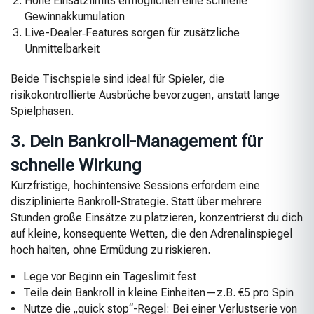
Hohe Einsatzlimits ermöglichen eine schnelle
Gewinnakkumulation
Live-Dealer‑Features sorgen für zusätzliche
Unmittelbarkeit
Beide Tischspiele sind ideal für Spieler, die
risikokontrollierte Ausbrüche bevorzugen, anstatt lange
Spielphasen.
3. Dein Bankroll-Management für
schnelle Wirkung
Kurzfristige, hochintensive Sessions erfordern eine
disziplinierte Bankroll-Strategie. Statt über mehrere
Stunden große Einsätze zu platzieren, konzentrierst du dich
auf kleine, konsequente Wetten, die den Adrenalinspiegel
hoch halten, ohne Ermüdung zu riskieren.
Lege vor Beginn ein Tageslimit fest
Teile dein Bankroll in kleine Einheiten—z.B. €5 pro Spin
Nutze die „quick stop“-Regel: Bei einer Verlustserie von