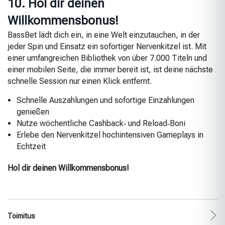
10. Hol dir deinen
Willkommensbonus!
BassBet lädt dich ein, in eine Welt einzutauchen, in der
jeder Spin und Einsatz ein sofortiger Nervenkitzel ist. Mit
einer umfangreichen Bibliothek von über 7.000 Titeln und
einer mobilen Seite, die immer bereit ist, ist deine nächste
schnelle Session nur einen Klick entfernt.
Schnelle Auszahlungen und sofortige Einzahlungen
genießen
Nutze wöchentliche Cashback‑ und Reload‑Boni
Erlebe den Nervenkitzel hochintensiven Gameplays in
Echtzeit
Hol dir deinen Willkommensbonus!
Toimitus