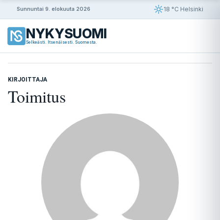
Siirry
18 °C Helsinki
Sunnuntai 9. elokuuta 2026
sisältöön
NYKYSUOMI
Selkeästi. Itsenäisesti. Suomesta.
KIRJOITTAJA
Toimitus