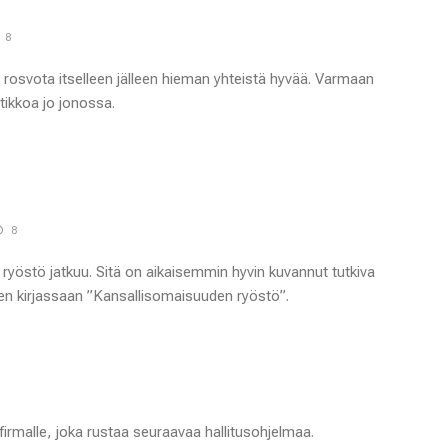
8
a rosvota itselleen jälleen hieman yhteistä hyvää. Varmaan
ikkoa jo jonossa.
8
östö jatkuu. Sitä on aikaisemmin hyvin kuvannut tutkiva
nen kirjassaan ”Kansallisomaisuuden ryöstö”.
firmalle, joka rustaa seuraavaa hallitusohjelmaa.