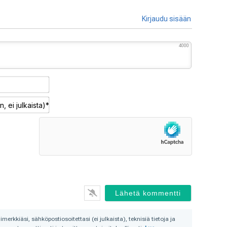
Kirjaudu sisään
4000
Nimimerkki*
Sähköposti
(pakollinen,
ei
julkaista)*
rkkiäsi, sähköpostiosoitettasi (ei julkaista), teknisiä tietoja ja