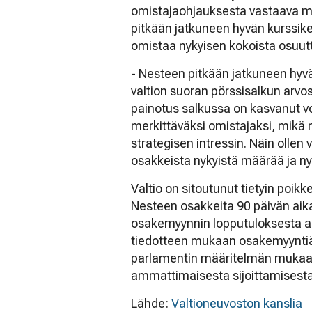
omistajaohjauksesta vastaava mi
pitkään jatkuneen hyvän kurssikehi
omistaa nykyisen kokoista osuutt
- Nesteen pitkään jatkuneen hyv
valtion suoran pörssisalkun arvo
painotus salkussa on kasvanut vo
merkittäväksi omistajaksi, mikä
strategisen intressin. Näin ollen v
osakkeista nykyistä määrää ja nyt
Valtio on sitoutunut tietyin po
Nesteen osakkeita 90 päivän aik
osakemyynnin lopputuloksesta ar
tiedotteen mukaan osakemyyntiä e
parlamentin määritelmän mukaan k
ammattimaisesta sijoittamisesta j
Lähde:
Valtioneuvoston kanslia