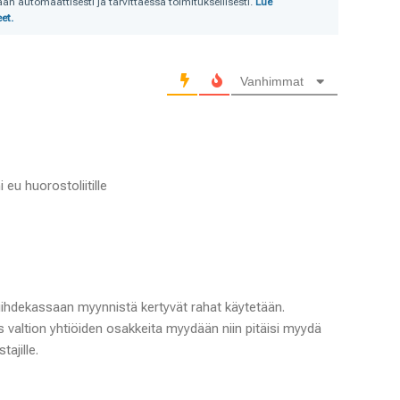
n automaattisesti ja tarvittaessa toimituksellisesti.
Lue
et.
Vanhimmat
eu huorostoliitille
iihdekassaan myynnistä kertyvät rahat käytetään.
s valtion yhtiöiden osakkeita myydään niin pitäisi myydä
tajille.