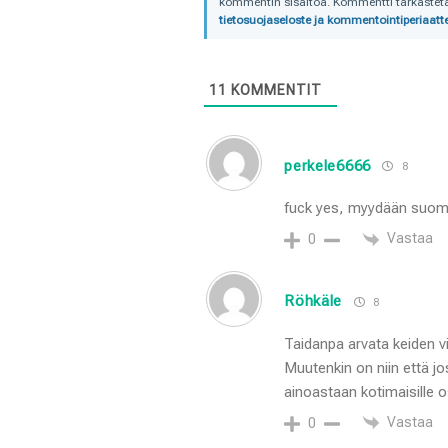
kommentin sisältöä. Kommentti tarkastetaa
tietosuojaseloste ja kommentointiperiaatte
11
KOMMENTIT
perkele6666
8
fuck yes, myydään suomi 
Vastaa
0
Röhkäle
8
Taidanpa arvata keiden v
Muutenkin on niin että jo
ainoastaan kotimaisille os
Vastaa
0