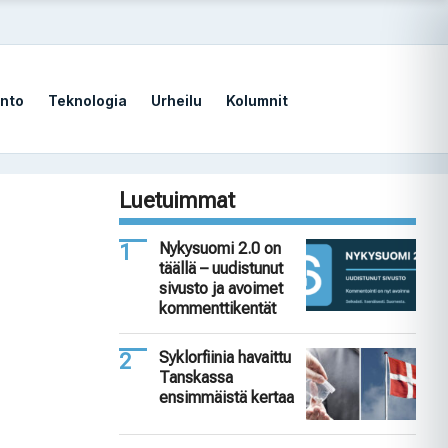
nto
Teknologia
Urheilu
Kolumnit
Luetuimmat
Nykysuomi 2.0 on
täällä – uudistunut
sivusto ja avoimet
kommenttikentät
Syklorfiinia havaittu
Tanskassa
ensimmäistä kertaa