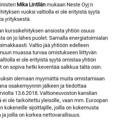
nisteri
Mika Lintilän
mukaan Neste Oyj:n
tyksen vuoksi valtiolla ei ole erityistä syytä
a yrityksestä.
än kurssikehityksen ansiosta yhtiön osuus
sta on jo lähes puolet. Samalla energiatoimialan
imakkaasti. Valtio jää yhtiöön edelleen
 muun muassa turvaa omistukseen liittyvän
altiolla ei ole erityistä syytä omistaa yhtiön
 on sopiva hetki keventää salkkua tältä osin.
ikkeuksin olemaan myymättä muita omistamiaan
ana osakemyynnin jälkeen ja tiedottaa
violta 13.6.2018. Valtioneuvoston kanslian
i ole tarkoitettu yleisölle, vaan mm. Euroopan
okeneille sijoittajille, joilla on kokemusta
a joilla on korkea nettovarallisuus.