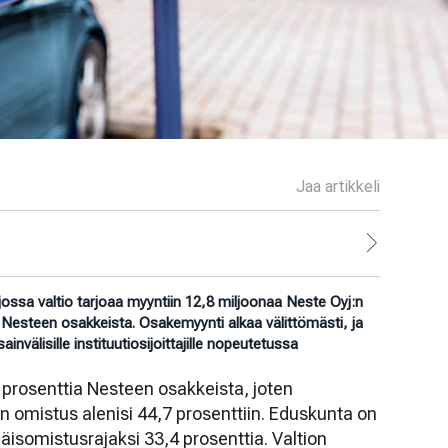
Jaa artikkeli
ossa valtio tarjoaa myyntiin 12,8 miljoonaa Neste Oyj:n
a Nesteen osakkeista. Osakemyynti alkaa välittömästi, ja
invälisille instituutiosijoittajille nopeutetussa
7 prosenttia Nesteen osakkeista, joten
 omistus alenisi 44,7 prosenttiin. Eduskunta on
äisomistusrajaksi 33,4 prosenttia. Valtion