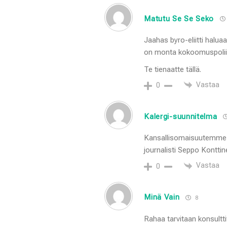
Matutu Se Se Seko
Jaahas byro-eliitti halua
on monta kokoomuspoliit
Te tienaatte tällä.
Vastaa
0
Kalergi-suunnitelma
Kansallisomaisuutemme ry
journalisti Seppo Kontti
Vastaa
0
Minä Vain
8
Rahaa tarvitaan konsultti