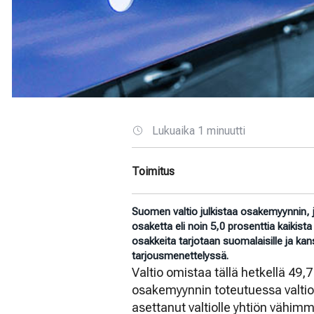
Lukuaika 1 minuutti
Toimitus
Suomen valtio julkistaa osakemyynnin, j
osaketta eli noin 5,0 prosenttia kaikist
osakkeita tarjotaan suomalaisille ja kansa
tarjousmenettelyssä
.
Valtio omistaa tällä hetkellä 49,
osakemyynnin toteutuessa valtion
asettanut valtiolle yhtiön vähimm