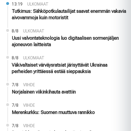
13:19
ULKOMAAT
Tutkimus: Sähköpotkulautailijat saavat enemmän vakavia
aivovammoja kuin motoristit
8/8
ULKOMAAT
Uusi valvontateknologia luo digitaalisen sormenjäljen
ajoneuvon laitteista
8/8
ULKOMAAT
Väkivaltaiset värväysratsiat järisyttävät Ukrainaa
perheiden yrittäessä estää sieppauksia
7/8
VIIHDE
Norjalainen viikinkihauta avattiin
7/8
VIIHDE
Merenkurkku: Suomen muuttuva rannikko
7/8
VIIHDE