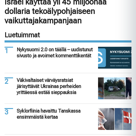
Israel käyttää yli 45 miljoonaa
dollaria tekoälypohjaiseen
vaikuttajakampanjaan
Luetuimmat
Nykysuomi 2.0 on täällä – uudistunut
sivusto ja avoimet kommenttikentät
Väkivaltaiset värväysratsiat
järisyttävät Ukrainaa perheiden
yrittäessä estää sieppauksia
Syklorfiinia havaittu Tanskassa
ensimmäistä kertaa