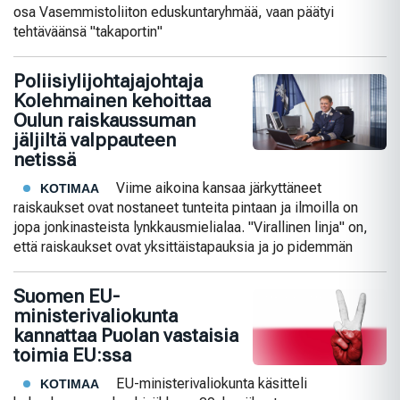
osa Vasemmistoliiton eduskuntaryhmää, vaan päätyi
tehtäväänsä "takaportin"
Poliisiylijohtajajohtaja
Kolehmainen kehoittaa
Oulun raiskaussuman
jäljiltä valppauteen
netissä
Viime aikoina kansaa järkyttäneet
KOTIMAA
raiskaukset ovat nostaneet tunteita pintaan ja ilmoilla on
jopa jonkinasteista lynkkausmielialaa. "Virallinen linja" on,
että raiskaukset ovat yksittäistapauksia ja jo pidemmän
Suomen EU-
ministerivaliokunta
kannattaa Puolan vastaisia
toimia EU:ssa
EU-ministerivaliokunta käsitteli
KOTIMAA