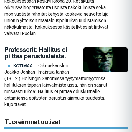
kokouksessaan keskiviikkona 20. kesäkuuta
oikeusvaltioperiaatetta useista näkökulmista sekä
monivuotista rahoituskehystä koskevia neuvotteluja
unionin yhteisen maatalouspolitiikan uudistamisen
näkökulmasta. Kokouksessa käsitellyt asiat liittyvät
vahvasti Puolan
Professorit: Hallitus ei
piittaa perustuslaista.
Oikeuskansleri
KOTIMAA
Jaakko Jonkan ilmaistua tänään
(18.12.) Helsingin Sanomissa tyytymättömyytensä
hallituksen tapaan lainvalmistelussa, hän on saanut
runsaasti tukea: Hallitus ei piittaa eduskunnalle
antamiensa esitysten perustuslainmukaisuudesta,
kirjoittavat
Tuoreimmat uutiset