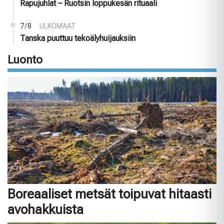
Rapujuhlat – Ruotsin loppukesän rituaali
7/8
ULKOMAAT
Tanska puuttuu tekoälyhuijauksiin
Luonto
Boreaaliset metsät toipuvat hitaasti
avohakkuista