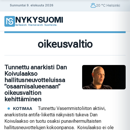
Siirry
20 °C Helsinki
Sunnuntai 9. elokuuta 2026
sisältöön
NYKYSUOMI
Selkeästi. Itsenäisesti. Suomesta.
oikeusvaltio
Tunnettu anarkisti Dan
Koivulaakso
hallitusneuvotteluissa
”osaamisalueenaan”
oikeusvaltion
kehittäminen
Tunnettu Vasemmistoliiton aktiivi,
KOTIMAA
anarkistista antifa-liikettä näkyvästi tukeva Dan
Koivulaakso on tuotu osaksi punavihermultaisten
hallitusneuvottelujen kokoonpanoa. Koivulaakso ei ole