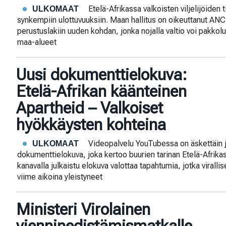
Etelä-Afrikassa valkoisten viljelijöiden 
ULKOMAAT
synkempiin ulottuvuuksiin. Maan hallitus on oikeuttanut A
perustuslakiin uuden kohdan, jonka nojalla valtio voi pakkol
maa-alueet
Uusi dokumenttielokuva:
Etelä-Afrikan käänteinen
Apartheid – Valkoiset
hyökkäysten kohteina
Videopalvelu YouTubessa on äskettäin j
ULKOMAAT
dokumenttielokuva, joka kertoo buurien tarinan Etelä-Afrika
kanavalla julkaistu elokuva valottaa tapahtumia, jotka viralli
viime aikoina yleistyneet
Ministeri Virolainen