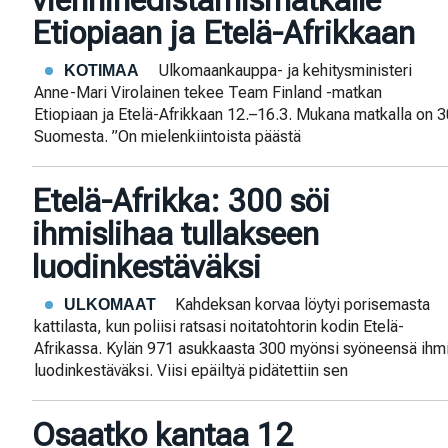
vienninedistämismatkalle
Etiopiaan ja Etelä-Afrikkaan
Ulkomaankauppa- ja kehitysministeri
KOTIMAA
Anne-Mari Virolainen tekee Team Finland -matkan
Etiopiaan ja Etelä-Afrikkaan 12.–16.3. Mukana matkalla on 30
Suomesta. ”On mielenkiintoista päästä
Etelä-Afrikka: 300 söi
ihmislihaa tullakseen
luodinkestäväksi
Kahdeksan korvaa löytyi porisemasta
ULKOMAAT
kattilasta, kun poliisi ratsasi noitatohtorin kodin Etelä-
Afrikassa. Kylän 971 asukkaasta 300 myönsi syöneensä ihmi
luodinkestäväksi. Viisi epäiltyä pidätettiin sen
Osaatko kantaa 12