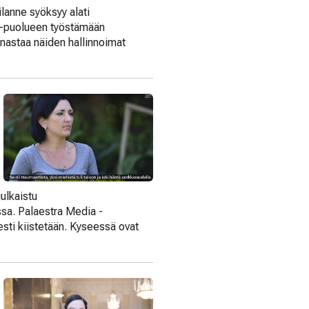
tilanne syöksyy alati
NC-puolueen työstämään
unastaa näiden hallinnoimat
ulkaistu
ssa. Palaestra Media -
sesti kiistetään. Kyseessä ovat