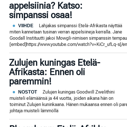
appelsiinia? Katso:
simpanssi osaa!
Lahjakas simpanssi Etelä-Afrikasta näyttää
VIIHDE
miten kannetaan tusinan verran appelsiineja kerralla. Jane
Goodall Instituutti jakoi Mowgli-nimisen simpanssin tempauk
[embed]https://www.youtube.com/watch?v=KiCr_ufLq-s[/emb
Zulujen kuningas Etelä-
Afrikasta: Ennen oli
paremmin!
Zulujen kuningas Goodwill Zwelithini
NOSTOT
muisteli elämäänsä ja 44 vuotta, joiden aikana hän on
toiminut Zulujen kuninkaana. Hänen mukaansa ennen oli p
johtaja muisteli lämmöllä