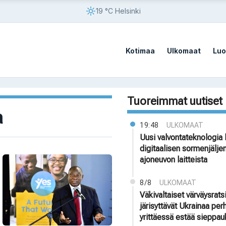
19 °C Helsinki
Kotimaa
Ulkomaat
Luo
Tuoreimmat uutiset
a
19:48
ULKOMAAT
Uusi valvontateknologia 
digitaalisen sormenjälje
ajoneuvon laitteista
8/8
ULKOMAAT
Väkivaltaiset värväysrats
järisyttävät Ukrainaa pe
yrittäessä estää sieppau