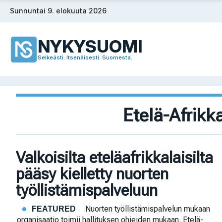
Siirry
Sunnuntai 9. elokuuta 2026
sisältöön
NYKYSUOMI
Selkeästi. Itsenäisesti. Suomesta.
Etelä-Afrikk
Valkoisilta eteläafrikkalaisilta
pääsy kielletty nuorten
työllistämispalveluun
Nuorten työllistämispalvelun mukaan
FEATURED
organisaatio toimii hallituksen ohjeiden mukaan. Etelä-