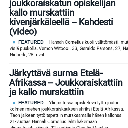
joukkoraiskatun opiskelijan
kallo murskattiin
kivenjärkäleellä – Kahdesti
(video)
Hannah Cornelius kuoli välittömästi, mut
FEATURED
vielä puukolla. Vernon Witbooi, 33, Geraldo Parsons, 27, Nas
Nieberk, 28, ovat
Järkyttävä surma Etelä-
Afrikassa – Joukkoraiskattiin
ja kallo murskattiin
Yliopistossa opiskeleva tyttö joutui
FEATURED
kolmen miehen joukkoraiskauksen uhriksi Etelä-Afrikassa.
Teon jälkeen tyttö tapettiin murskaamalla hänen kallonsa.
21-vuotias Hannah Cornelius lähti hakemaan
yliopistoystäväänsä, 22-vuotiasta Cheslin Marshia,