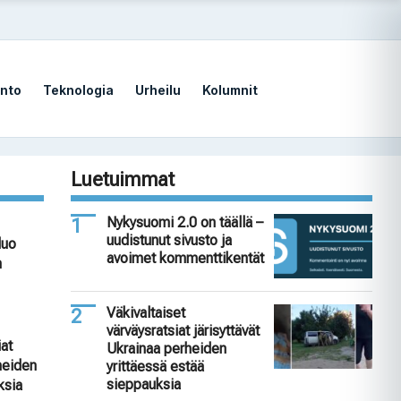
nto
Teknologia
Urheilu
Kolumnit
Luetuimmat
Nykysuomi 2.0 on täällä –
uudistunut sivusto ja
luo
avoimet kommenttikentät
n
Väkivaltaiset
värväysratsiat järisyttävät
iat
Ukrainaa perheiden
rheiden
yrittäessä estää
sieppauksia
ksia