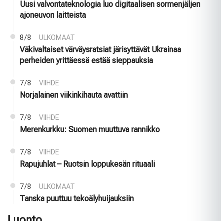
Uusi valvontateknologia luo digitaalisen sormenjäljen
ajoneuvon laitteista
8/8
ULKOMAAT
Väkivaltaiset värväysratsiat järisyttävät Ukrainaa
perheiden yrittäessä estää sieppauksia
7/8
VIIHDE
Norjalainen viikinkihauta avattiin
7/8
VIIHDE
Merenkurkku: Suomen muuttuva rannikko
7/8
VIIHDE
Rapujuhlat – Ruotsin loppukesän rituaali
7/8
ULKOMAAT
Tanska puuttuu tekoälyhuijauksiin
Luonto