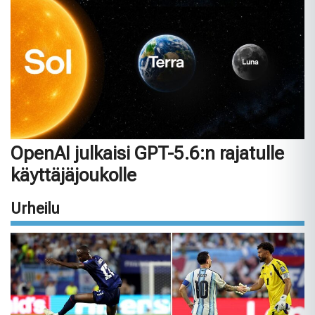
OpenAI julkaisi GPT-5.6:n rajatulle
käyttäjäjoukolle
Urheilu