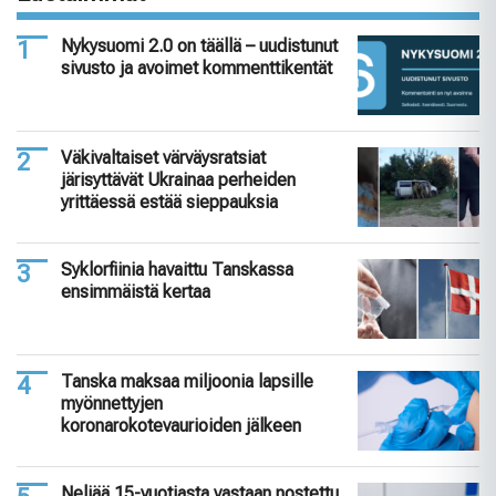
Nykysuomi 2.0 on täällä – uudistunut
sivusto ja avoimet kommenttikentät
Väkivaltaiset värväysratsiat
järisyttävät Ukrainaa perheiden
yrittäessä estää sieppauksia
Syklorfiinia havaittu Tanskassa
ensimmäistä kertaa
Tanska maksaa miljoonia lapsille
myönnettyjen
koronarokotevaurioiden jälkeen
Neljää 15-vuotiasta vastaan nostettu