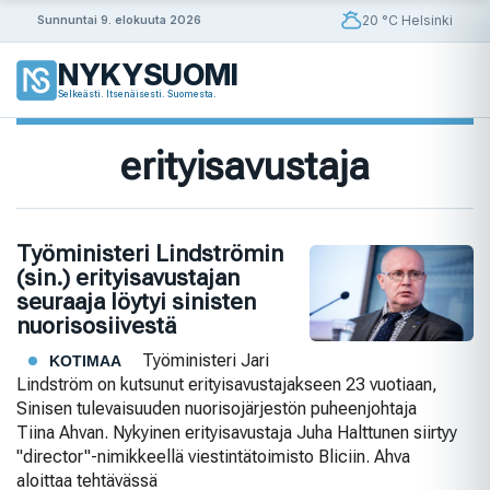
Siirry
20 °C Helsinki
Sunnuntai 9. elokuuta 2026
sisältöön
NYKYSUOMI
Selkeästi. Itsenäisesti. Suomesta.
erityisavustaja
Työministeri Lindströmin
(sin.) erityisavustajan
seuraaja löytyi sinisten
nuorisosiivestä
Työministeri Jari
KOTIMAA
Lindström on kutsunut erityisavustajakseen 23 vuotiaan,
Sinisen tulevaisuuden nuorisojärjestön puheenjohtaja
Tiina Ahvan. Nykyinen erityisavustaja Juha Halttunen siirtyy
"director"-nimikkeellä viestintätoimisto Bliciin. Ahva
aloittaa tehtävässä