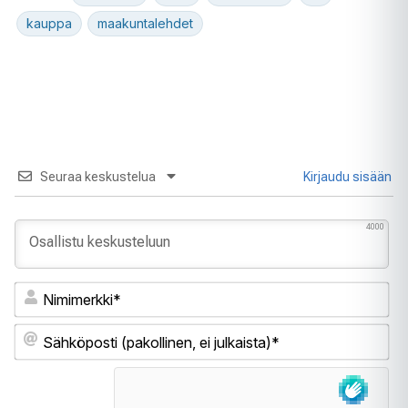
kauppa
maakuntalehdet
Seuraa keskustelua
Kirjaudu sisään
4000
Ni
Sä
(pa
ei
jul