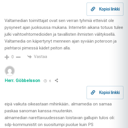
Kopioi linkki
Valtamedian toimittajat ovat sen verran tyhmiä etteivät ole
pysyneet ajan juoksussa mukana. Internetin aikana totuus tulee
julki vaihtoehtomedioiden ja tavallisten ihmisten välityksellä.
Valtamedia on käpertynyt menneen ajan syvään poteroon ja
piehtaroi pimessä kädet peiton alla.
Vastaa
0
Herr. Göbbelsson
6
Kopioi linkki
eipä vaikuta oikeastaan mihinkään.. almamedia on samaa
paskaa sanoman kanssa muutenkin.
almamedian narettavuudesssan loistavan gallupin tulos oli:
sdp-kommunistit on suositumpi puolue kuin PS