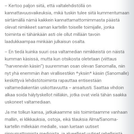
– Kertoo paljon siitä, että valtalehdistöllä on
kannattavuusvaikeuksia, mikä tuskin tulee siitä kummentumaan
siirtämällä nämä kaikkein kannattamattomimmasta päästä
olevat nimikkeet saman kartellin toiselle toimijalle, jonka
toiminta ei tähänkään asti ole ollut millään tavoin
laadukkaampaa minkään julkaisun osalta.
– En tiedä kuinka suuri osa valtamedian nimikkeistä on näistä
kumman käsissä, mutta kun otsikosta oletetaan (viittaus
”harveneviin käsiin”) suuremman osan olevan Sanomalla, niin
nyt yhä enemmän ihan virallisestikin *yksiin* käsiin (Sanomalle)
keskittyvä lehdistötoiminta rapauttaa entisestään
valtamediakentän uskottavuutta – ansaitusti. Saattaa vihdoin
alkaa soida hälytyskellot niilläkin, jotka ovat vielä tähän saakka
uskoneet valtamediaan.
Ja me tolkun kansa, jatkakaamme siis toimintaamme vanhaan
malliin, ei klikkauksia, ostoja, eikä tilauksia Alma/Sanoma-
kartellin millekään medialle, vaan luetaan uutiset
riippumattomista medioista, ja alueelliset uutiset rehellisistä,