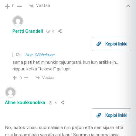
Vastaa
0
Pertti Grandell
6
Kopioi linkki
Herr. Göbbelsson
sama pisti heti minunkin tajuuntaani, kun luin artikkelin…
riippuu ketkä ”tekevät” gallupit.
Vastaa
0
Ahne koukkunokka
6
Kopioi linkki
No, aatos vihasi suomalaisia niin paljon että sen sijaan että
olisi keräämillään varoilla auttanut Suomea ja suomalaisia