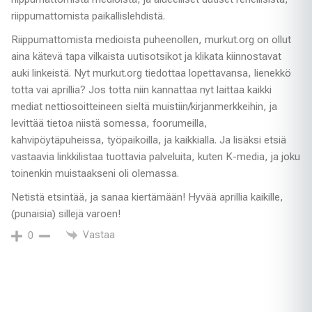
riippumattomista paikallislehdistä.
Riippumattomista medioista puheenollen, murkut.org on ollut
aina kätevä tapa vilkaista uutisotsikot ja klikata kiinnostavat
auki linkeistä. Nyt murkut.org tiedottaa lopettavansa, lienekkö
totta vai aprillia? Jos totta niin kannattaa nyt laittaa kaikki
mediat nettiosoitteineen sieltä muistiin/kirjanmerkkeihin, ja
levittää tietoa niistä somessa, foorumeilla,
kahvipöytäpuheissa, työpaikoilla, ja kaikkialla. Ja lisäksi etsiä
vastaavia linkkilistaa tuottavia palveluita, kuten K-media, ja joku
toinenkin muistaakseni oli olemassa.
Netistä etsintää, ja sanaa kiertämään! Hyvää aprillia kaikille,
(punaisia) sillejä varoen!
Vastaa
0