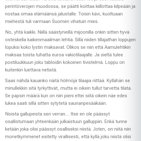
perintöverojen muodossa, se päätti koittaa kiillottaa kilpeään ja
nostaa omaa elämäänsä jalustalle. Toisin kävi, kuoltuaan
miehestä tuli varmaan Suomen vihatuin mies.
No, yhtä kaikki. Niillä säästyneillä mijoonilla onkin sitten hyvä
osteskella kaikenmaailman lehtiä. Sillä niiden tillajathan loppujen
lopuksi koko lystin maksavat. Olikos se niin että Aamulehtikin
maksaa toista tuhatta euroa vakiotilaajalle. Ja sieltä tulee
postiluukkuun joku tabloidin kokoinen tivistelmä. Loppu on
kuitenkin luettava netistä.
Saas nähdä kauanko näitä hölmöjä tilaajia riittää. Kyllähän se
minullekkin sitä tyrkyttivät, mutta ei oikein tullut tarvetta tilata.
Se papsin määrä kun on niin pieni ettei siitä oikein näe edes
lukea saati sillä sitten sytytetä saunanpesääkään.
Noista gallupeista sen verran… Itse en ole päässyt
osallistumaan yhteenkään julkaistuun galluppiin. Enkä tunne
ketään joka olisi päässyt osalliseksi niistä. Joten, on niitä niin
monetkymmenet esitetty virallisesti, että kyllä joku niistä olisi