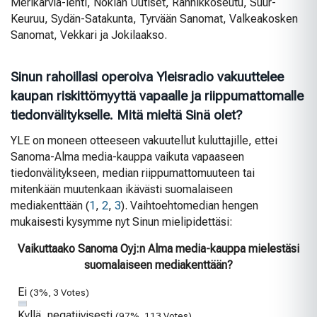
Merikarvia-lehti, Nokian Uutiset, Rannikkoseutu, Suur-
Keuruu, Sydän-Satakunta, Tyrvään Sanomat, Valkeakosken
Sanomat, Vekkari ja Jokilaakso.
Sinun rahoillasi operoiva Yleisradio vakuuttelee
kaupan riskittömyyttä vapaalle ja riippumattomalle
tiedonvälitykselle. Mitä mieltä Sinä olet?
YLE on moneen otteeseen vakuutellut kuluttajille, ettei
Sanoma-Alma media-kauppa vaikuta vapaaseen
tiedonvälitykseen, median riippumattomuuteen tai
mitenkään muutenkaan ikävästi suomalaiseen
mediakenttään (
1
,
2
,
3
). Vaihtoehtomedian hengen
mukaisesti kysymme nyt Sinun mielipidettäsi:
Vaikuttaako Sanoma Oyj:n Alma media-kauppa mielestäsi
suomalaiseen mediakenttään?
Ei
(3%, 3 Votes)
Kyllä, negatiivisesti
(97%, 113 Votes)