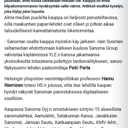
jutussaan, ettei huolta oikeastaan mistään ole. Kauppa on enää
kilpailuviranomaisen hyväksyntää vaille valmis. Artikkeli sisältää kyselyn,
joka löytyy jutun lopusta.
Alma median puolelta kauppa on helposti perusteltavissa,
sillä maakuntien paperilehdet ovat olleet jo pitkän aikaa
taloudellisesti kannattamatonta liiketoimintaa.
- Sanoman osalta kauppa myöskin käy järkeen: näin Suomen
valtamedian ehdottomaan kärkeen kuuluva Sanoma Group
vahvistaa käytännössä YLE:n kanssa jakamaansa
yksinoikeutta totuuteena pidettyyn tiedonvälitykseen, sanoo
Nykysuomi-lehden päätoimittaja
Petri Perta
.
Helsingin yliopiston viestintäpolitiikan professori
Hannu
Nieminen
totesi HS:n jutussa, että itse lehdille kaupan
hyödyt näkyvät Sanoman panostuksissa digitaaliseen
sisältöön.
Kaupassa Sanoma Oyj:n omistukseen siirtyisi 15 alueellista
sanomalehteä, Aamulehti, Satakunnan Kansa, Janakkalan
Sanomat, Jämsän Seutu, Kankaanpään Seutu, KMV-lehti ,