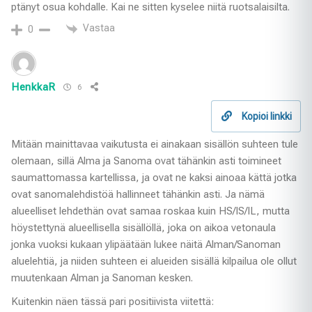
ptänyt osua kohdalle. Kai ne sitten kyselee niitä ruotsalaisilta.
Vastaa
0
HenkkaR
6
Kopioi linkki
Mitään mainittavaa vaikutusta ei ainakaan sisällön suhteen tule
olemaan, sillä Alma ja Sanoma ovat tähänkin asti toimineet
saumattomassa kartellissa, ja ovat ne kaksi ainoaa kättä jotka
ovat sanomalehdistöä hallinneet tähänkin asti. Ja nämä
alueelliset lehdethän ovat samaa roskaa kuin HS/IS/IL, mutta
höystettynä alueellisella sisällöllä, joka on aikoa vetonaula
jonka vuoksi kukaan ylipäätään lukee näitä Alman/Sanoman
aluelehtiä, ja niiden suhteen ei alueiden sisällä kilpailua ole ollut
muutenkaan Alman ja Sanoman kesken.
Kuitenkin näen tässä pari positiivista viitettä: