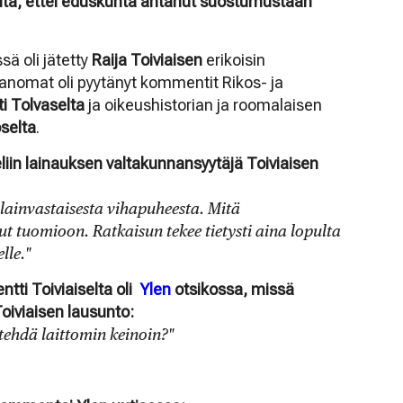
sitä, ettei eduskunta antanut suostumustaan
sä oli jätetty
Raija Toiviaisen
erikoisin
Sanomat oli pyytänyt kommentit
Rikos- ja
i Tolvaselta
ja oikeushistorian ja roomalaisen
selta
.
liin lainauksen valtakunnansyytäjä Toiviaisen
 lainvastaisesta vihapuheesta. Mitä
t tuomioon. Ratkaisun tekee tietysti aina lopulta
lle."
tti Toiviaiselta oli
Ylen
otsikossa, missä
iviaisen lausunto:
 tehdä laittomin keinoin?"