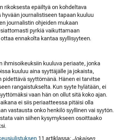
an rikoksesta epäiltyä on kohdeltava
hyvään journalistiseen tapaan kuuluu
n journalistin ohjeiden mukaan
asiattomasti pyrkiä vaikuttamaan
 ottaa ennakolta kantaa syyllisyyteen.
n ihmisoikeuksiin kuuluva periaate, jonka
sa kuuluu aina syyttäjälle ja jokaista,
n pidettävä syyttömänä. Hänen ei tarvitse
seen rangaistukselta. Kun syyte hylätään, ei
yyttömäksi vaan hän on ollut sitä koko ajan.
ikana ei siis periaatteessa pitäisi olla
an vastausta onko henkilö syyllinen vai syytön.
tata vain siihen kysymykseen osoittaako
si.
keusjulistuksen
11 artiklassa:
Jokaisen