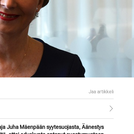
Jaa artikkeli
aja Juha Mäenpään syytesuojasta, Äänestys