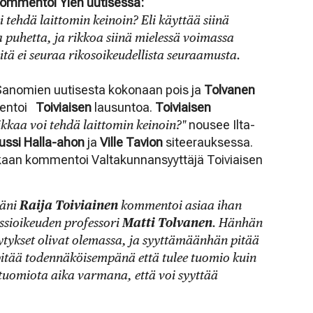
kommentoi Ylen uutisessa:
oi tehdä laittomin keinoin? Eli käyttää siinä
 puhetta, ja rikkoa siinä mielessä voimassa
iitä ei seuraa rikosoikeudellista seuraamusta.
Sanomien uutisesta kokonaan pois ja
Tolvanen
mentoi
Toiviaisen
lausuntoa.
Toiviaisen
iikkaa voi tehdä laittomin keinoin?"
nousee Ilta-
ussi Halla-ahon
ja
Ville Tavion
siteerauksessa.
kaan kommentoi Valtakunnansyyttäjä Toiviaisen
täni
Raija Toiviainen
kommentoi asiaa ihan
sessioikeuden professori
Matti Tolvanen
. Hänhän
llytykset olivat olemassa, ja syyttämäänhän pitää
 pitää todennäköisempänä että tulee tuomio kuin
ä tuomiota aika varmana, että voi syyttää