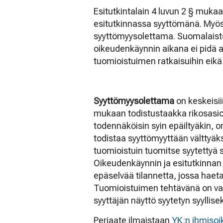
Esitutkintalain 4 luvun 2 § muka
esitutkinnassa syyttömänä.
Myös 
syyttömyysolettama. Suomalaiste
oikeudenkäynnin aikana ei pidä 
tuomioistuimen ratkaisuihin eikä
Syyttömyysolettama
on keskeisii
mukaan todistustaakka rikosasiois
todennäköisin syin epäiltyäkin, o
todistaa syyttömyyttään välttyäk
tuomioistuin tuomitse syytettyä s
Oikeudenkäynnin ja esitutkinnan a
epäselvää tilannetta, jossa haeta
Tuomioistuimen tehtävänä on vas
syyttäjän näyttö syytetyn syyllisek
Periaate ilmaistaan
YK:n ihmisoi