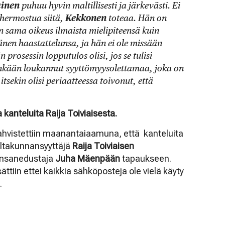
ainen
puhuu hyvin maltillisesti ja järkevästi. Ei
ä hermostua siitä,
Kekkonen
toteaa. Hän on
n sama oikeus ilmaista mielipiteensä kuin
änen haastattelunsa, ja hän ei ole missään
rosessin lopputulos olisi, jos se tulisi
enkään loukannut syyttömyysolettamaa, joka on
itsekin olisi periaatteessa toivonut, että
 kanteluita Raija Toiviaisesta.
hvistettiin maanantaiaamuna, että kanteluita
valtakunnansyyttäjä
Raija Toiviaisen
ansanedustaja
Juha Mäenpään
tapaukseen.
ttiin ettei kaikkia sähköposteja ole vielä käyty
.