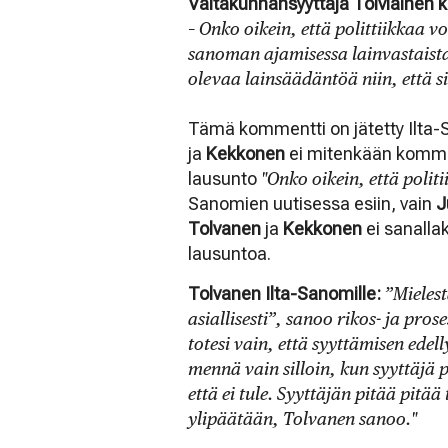
Valtakunnansyyttäjä Toiviainen 
– Onko oikein, että polittiikkaa v
sanoman ajamisessa lainvastaista
olevaa lainsäädäntöä niin, että s
Tämä kommentti on jätetty Ilta-
ja
Kekkonen
ei mitenkään kom
lausunto
"Onko oikein, että polit
Sanomien uutisessa esiin, vain
J
Tolvanen
ja
Kekkonen
ei sanalla
lausuntoa.
Tolvanen Ilta-Sanomille:
”Mieles
asiallisesti”, sanoo rikos- ja pro
totesi vain, että syyttämisen ede
mennä vain silloin, kun syyttäjä
että ei tule. Syyttäjän pitää pitä
ylipäätään, Tolvanen sanoo."