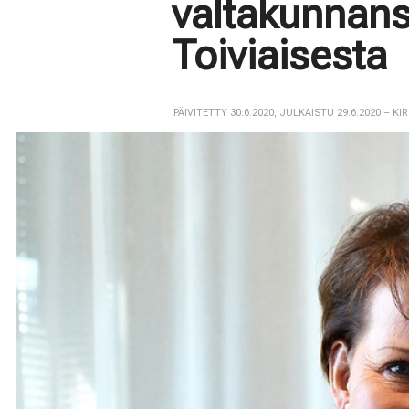
valtakunnans
Toiviaisesta
PÄIVITETTY 30.6.2020
,
JULKAISTU 29.6.2020
– KI