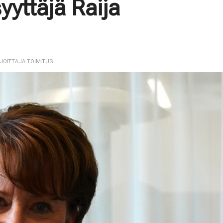
yyttäjä Raija
RJOITTAJA TOIMITUS