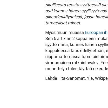
rikollisesta teosta syytteessä ol
asti kunnes hänen syyllisyytensä o
oikeudenkäynnissä, jossa hänell
tarpeelliset takeet.
Myös muun muassa
Euroopan i
Sen 6 artiklan 2 kappaleen mukaa
syyttömänä, kunnes hänen syyllisy
kappaleessa taas edellytetään, e
riippumattomassa tuomioistuimess
viranomaisen ratkaistavaksi. Ede
menettelyn tulee täyttää oikeu
Lähde: Ilta-Sanomat, Yle, Wikipe