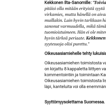
Kekkonen Ilta-Sanomille:
"
Toivi
pitäisi olla mitään erityistä syyt
virkamies, mutta hänellä on aiva
muillakin. Luin hyvin tarkkaan h
sanonut varmuudella, mikä tämän p
tuomioistuimeen. Hän ei ole mit
hyvin tärkeä periaate.
Kekkonen
syytesuoja olisi purettu."
Oikeusasiamiehelle tehty lukuisia
Oikeusasiamiehen toimistosta va
on kirjattu 8 kappaletta liittyen 
kommentointiin ja toimintaan K
Oikeusasiamiehen toimistosta lisä
läpi, kanteluita voi olla enemmän
Syyttömyysolettama Suomessa.