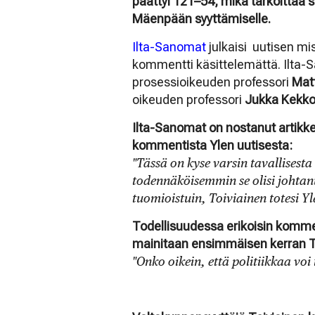
päättyi 121–54, mikä tarkoittaa 
Mäenpään syyttämiselle.
Ilta-Sanomat
julkaisi uutisen mis
kommentti käsittelemättä. Ilta-
prosessioikeuden professori
Matt
oikeuden professori
Jukka Kekko
Ilta-Sanomat on nostanut artikke
kommentista Ylen uutisesta:
"Tässä on kyse varsin tavallisesta
todennäköisemmin se olisi johtanu
tuomioistuin, Toiviainen totesi Yle
Todellisuudessa erikoisin kommen
mainitaan ensimmäisen kerran To
"Onko oikein, että politiikkaa voi