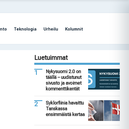
nto
Teknologia
Urheilu
Kolumnit
Luetuimmat
Nykysuomi 2.0 on
täällä – uudistunut
sivusto ja avoimet
kommenttikentät
Syklorfiinia havaittu
Tanskassa
ensimmäistä kertaa