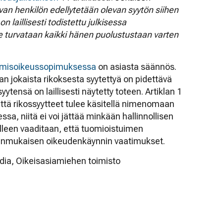
evan henkilön edellytetään olevan syytön siihen
n laillisesti todistettu julkisessa
e turvataan kaikki hänen puolustustaan varten
hmisoikeussopimuksessa
on asiasta säännös.
n jokaista rikoksesta syytettyä on pidettävä
ytensä on laillisesti näytetty toteen. Artiklan 1
ttä rikossyytteet tulee käsitellä nimenomaan
a, niitä ei voi jättää minkään hallinnollisen
lleen vaaditaan, että tuomioistuimen
denmukaisen oikeudenkäynnin vaatimukset.
dia, Oikeisasiamiehen toimisto