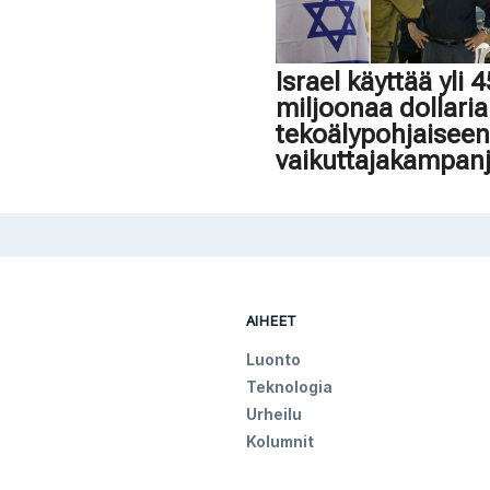
Israel käyttää yli 
miljoonaa dollaria
tekoälypohjaisee
vaikuttajakampan
AIHEET
Luonto
Teknologia
Urheilu
Kolumnit