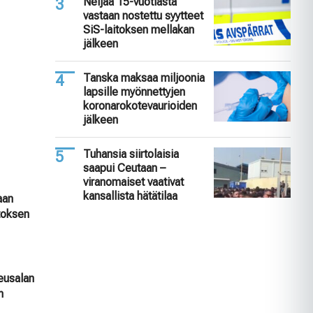
Neljää 15-vuotiasta
vastaan nostettu syytteet
SiS-laitoksen mellakan
jälkeen
Tanska maksaa miljoonia
lapsille myönnettyjen
koronarokotevaurioiden
jälkeen
Tuhansia siirtolaisia
saapui Ceutaan –
viranomaiset vaativat
kansallista hätätilaa
aan
itoksen
keusalan
n