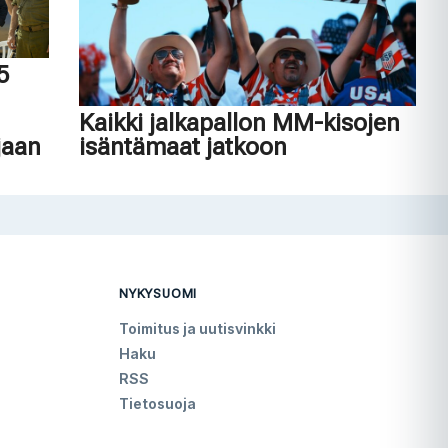
45
n
Kaikki jalkapallon MM-kisojen
jaan
isäntämaat jatkoon
NYKYSUOMI
Toimitus ja uutisvinkki
Haku
RSS
Tietosuoja