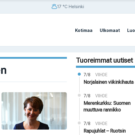
17 °C Helsinki
Kotimaa
Ulkomaat
Luo
Tuoreimmat uutiset
en
7/8
VIIHDE
Norjalainen viikinkihauta 
7/8
VIIHDE
Merenkurkku: Suomen
muuttuva rannikko
7/8
VIIHDE
Rapujuhlat – Ruotsin