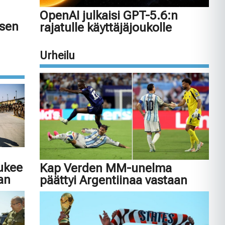
OpenAI julkaisi GPT-5.6:n
isen
rajatulle käyttäjäjoukolle
Urheilu
tukee
Kap Verden MM-unelma
an
päättyi Argentiinaa vastaan