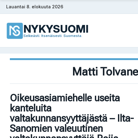
Siirry
Lauantai 8. elokuuta 2026
sisältöön
NYKYSUOMI
Selkeästi. Itsenäisesti. Suomesta.
Matti Tolvan
Oikeusasiamiehelle useita
kanteluita
valtakunnansyyttäjästä – Ilta-
Sanomien valeuutinen