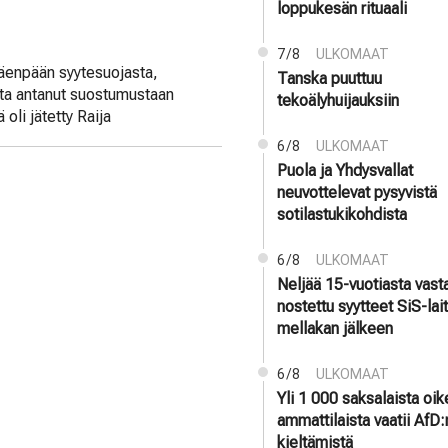
loppukesän rituaali
7/8
ULKOMAAT
äenpään syytesuojasta,
Tanska puuttuu
nta antanut suostumustaan
tekoälyhuijauksiin
oli jätetty Raija
6/8
ULKOMAAT
Puola ja Yhdysvallat
neuvottelevat pysyvistä
sotilastukikohdista
6/8
ULKOMAAT
Neljää 15-vuotiasta vast
nostettu syytteet SiS-la
mellakan jälkeen
6/8
ULKOMAAT
Yli 1 000 saksalaista oi
ammattilaista vaatii AfD:
kieltämistä