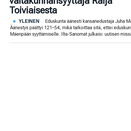
valtakunnansyyttäjä Raija
Toiviaisesta
Eduskunta äänesti kansanedustaja Juha M
YLEINEN
Äänestys päättyi 121–54, mikä tarkoittaa sitä, ettei edusku
Mäenpään syyttämiselle. Ilta-Sanomat julkaisi uutisen missä 