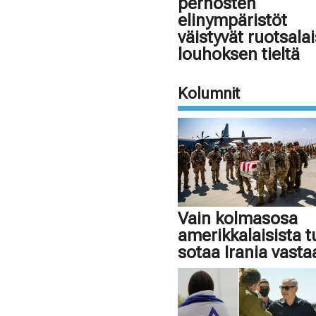
perhosten
elinympäristöt
väistyvät ruotsala
louhoksen tieltä
Kolumnit
Vain kolmasosa
amerikkalaisista 
sotaa Irania vasta