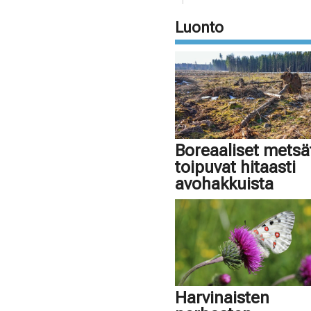
Luonto
Boreaaliset metsä
toipuvat hitaasti
avohakkuista
Harvinaisten