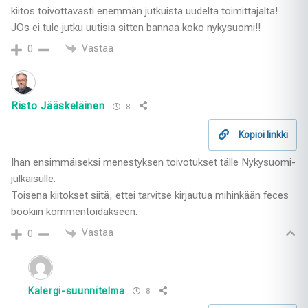
kiitos toivottavasti enemmän jutkuista uudelta toimittajalta!
JOs ei tule jutku uutisia sitten bannaa koko nykysuomi!!
Vastaa
0
Risto Jääskeläinen
8
Kopioi linkki
Ihan ensimmäiseksi menestyksen toivotukset tälle Nykysuomi-
julkaisulle.
Toisena kiitokset siitä, ettei tarvitse kirjautua mihinkään feces
bookiin kommentoidakseen.
Vastaa
0
Kalergi-suunnitelma
8