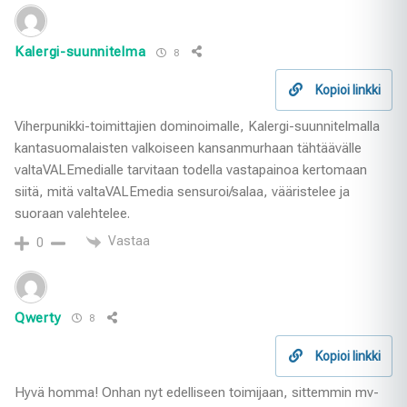
Kalergi-suunnitelma
8
Kopioi linkki
Viherpunikki-toimittajien dominoimalle, Kalergi-suunnitelmalla
kantasuomalaisten valkoiseen kansanmurhaan tähtäävälle
valtaVALEmedialle tarvitaan todella vastapainoa kertomaan
siitä, mitä valtaVALEmedia sensuroi/salaa, vääristelee ja
suoraan valehtelee.
Vastaa
0
Qwerty
8
Kopioi linkki
Hyvä homma! Onhan nyt edelliseen toimijaan, sittemmin mv-