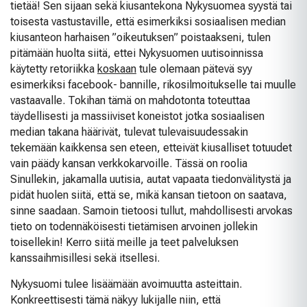
tietää! Sen sijaan sekä kiusantekona Nykysuomea syystä tai
toisesta vastustaville, että esimerkiksi sosiaalisen median
kiusanteon harhaisen ”oikeutuksen” poistaakseni, tulen
pitämään huolta siitä, ettei Nykysuomen uutisoinnissa
käytetty retoriikka
koskaan
tule olemaan pätevä syy
esimerkiksi facebook- bannille, rikosilmoitukselle tai muulle
vastaavalle. Tokihan tämä on mahdotonta toteuttaa
täydellisesti ja massiiviset koneistot jotka sosiaalisen
median takana häärivät, tulevat tulevaisuudessakin
tekemään kaikkensa sen eteen, etteivät kiusalliset totuudet
vain päädy kansan verkkokarvoille. Tässä on roolia
Sinullekin, jakamalla uutisia, autat vapaata tiedonvälitystä ja
pidät huolen siitä, että se, mikä kansan tietoon on saatava,
sinne saadaan. Samoin tietoosi tullut, mahdollisesti arvokas
tieto on todennäköisesti tietämisen arvoinen jollekin
toisellekin! Kerro siitä meille ja teet palveluksen
kanssaihmisillesi sekä itsellesi.
Nykysuomi tulee lisäämään avoimuutta asteittain.
Konkreettisesti tämä näkyy lukijalle niin, että