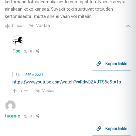
kertomaan totuudenmukaisesti mitä tapahtuu. Näin ei ärsytä
ainakaan koko kansaa. Suvakit toki suuttuvat totuuden
kertomisesta, mutta sille ei vaan voi mitään.
Vastaa
0
Tpo
8
Kopioi linkki
Mike 2221
https://www.youtube.com/watch?v=RdwBZAJTS5c&t=1s
Vastaa
0
tuomio
8
Kopioi linkki