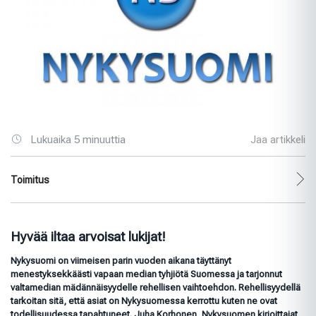
Lukuaika 5 minuuttia
Jaa artikkeli
Toimitus
Hyvää iltaa arvoisat lukijat!
Nykysuomi on viimeisen parin vuoden aikana täyttänyt
menestyksekkäästi vapaan median tyhjiötä Suomessa ja tarjonnut
valtamedian mädännäisyydelle rehellisen vaihtoehdon. Rehellisyydellä
tarkoitan sitä, että asiat on Nykysuomessa kerrottu kuten ne ovat
todellisuudessa tapahtuneet. Juha Korhonen, Nykysuomen kirjoittajat