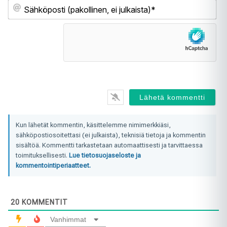
Sä
(pa
ei
jul
Kun lähetät kommentin, käsittelemme nimimerkkiäsi,
sähköpostiosoitettasi (ei julkaista), teknisiä tietoja ja kommentin
sisältöä. Kommentti tarkastetaan automaattisesti ja tarvittaessa
toimituksellisesti.
Lue tietosuojaseloste ja
kommentointiperiaatteet.
20
KOMMENTIT
Vanhimmat