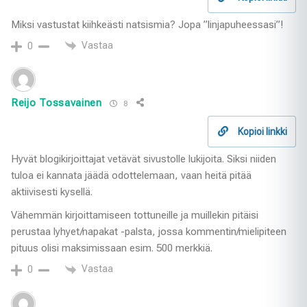
Miksi vastustat kiihkeästi natsismia? Jopa ”linjapuheessasi”!
Vastaa
0
Reijo Tossavainen
8
Kopioi linkki
Hyvät blogikirjoittajat vetävät sivustolle lukijoita. Siksi niiden
tuloa ei kannata jäädä odottelemaan, vaan heitä pitää
aktiivisesti kysellä.
Vähemmän kirjoittamiseen tottuneille ja muillekin pitäisi
perustaa lyhyet/napakat -palsta, jossa kommentin/mielipiteen
pituus olisi maksimissaan esim. 500 merkkiä.
Vastaa
0