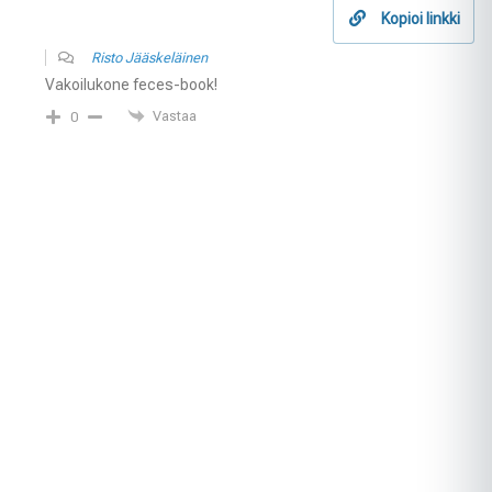
Kopioi linkki
Risto Jääskeläinen
Vakoilukone feces-book!
Vastaa
0