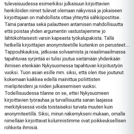
tulevaisuudessa esimerkiksi julkaisuun kirjoittavien
henkilöiden nimet tulevat olemaan näkyvissä ja jokaiseen
kirjoittajaan on mahdollista ottaa yhteyttä sähköpostitse.
Tämä parantaa sekä palautteen antamisen mahdollisuutta
että poistaa yhden argumentin vastustajiemme jo
lähtökohtaisesti varsin kapeasta työkalupakista. Tällä
hetkellä kirjoittajien anonymiteetille kuitenkin on perusteet…
Tappouhkauksia, jatkuvaa solvaamista ja reaalimaailmassa
tapahtuvaa syrjintää ei tulisi joutua sietämään yhdenkään
ihmisen etenkään Nykysuomessa tapahtuvan kirjoitustyön
vuoksi. Tuon asian esille mm. siksi, että olen itse joutunut
kokemaan kaikkea edellä mainittua poliittisten
mielipiteideni ja niiden julkaisemisen vuoksi.
Todellisuudessa tilanne on se, ettei Nykysuomeen
kirjoittavien työrauhaa ja turvallisuutta sanan laajassa
merkityksessä voida toistaiseksi turvata muuten kuin
anonymiteetillä. Siksi, minun näkemykseni mukaan, omalla
nimellään kirjoittavat kolumnistimme ovat poikkeuksellisen
rohkeita ihmisiä.