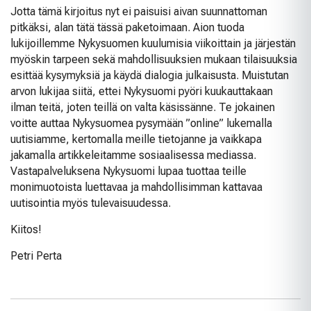
Jotta tämä kirjoitus nyt ei paisuisi aivan suunnattoman
pitkäksi, alan tätä tässä paketoimaan. Aion tuoda
lukijoillemme Nykysuomen kuulumisia viikoittain ja järjestän
myöskin tarpeen sekä mahdollisuuksien mukaan tilaisuuksia
esittää kysymyksiä ja käydä dialogia julkaisusta. Muistutan
arvon lukijaa siitä, ettei Nykysuomi pyöri kuukauttakaan
ilman teitä, joten teillä on valta käsissänne. Te jokainen
voitte auttaa Nykysuomea pysymään ”online” lukemalla
uutisiamme, kertomalla meille tietojanne ja vaikkapa
jakamalla artikkeleitamme sosiaalisessa mediassa.
Vastapalveluksena Nykysuomi lupaa tuottaa teille
monimuotoista luettavaa ja mahdollisimman kattavaa
uutisointia myös tulevaisuudessa.
Kiitos!
Petri Perta