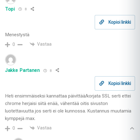
Topi
8
Kopioi linkki
Menestystä
Vastaa
0
Jakke Partanen
8
Kopioi linkki
Heti ensimmäiseksi kannattaa päivittää/korjata SSL serti ettei
chrome herjaisi siitä enää, vähentää oitis sivuston
luotettavuutta jos serti ei ole kunnossa. Kustannus muutamia
kymppejä max.
Vastaa
0