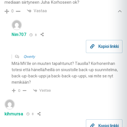
mediaan siirtyneen Juha Korhoseen ok?
Vastaa
0
Nim707
8
Kopioi linkki
Qwerty
Mitä MV:lle on muuten tapahtunut? Tauolla? Korhonenhan
totesi että hänellä/heillä on sivustolle back-up suunnitelma,
back-up-back-uppi ja back-back-up-uppi, vai mite se nyt
menikään?
Vastaa
0
kihmursa
8
Kopioi linkki