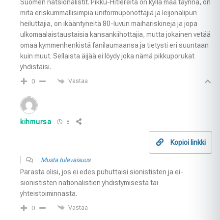
Suomen natsionalistit. Pikku-Hitlereitä on kyllä maa täynnä, on
mitä eriskummallisimpia uniformupönöttäjiä ja leijonalipun
heiluttajia, on ikääntyneitä 80-luvun maihariskinejä ja jopa
ulkomaalaistaustaisia kansankiihottajia, mutta jokainen vetää
omaa kymmenhenkistä fanilaumaansa ja tietysti eri suuntaan
kuin muut. Sellaista äijää ei löydy joka nämä pikkuporukat
yhdistäisi.
Vastaa
0
kihmursa
8
Kopioi linkki
Musta tulevaisuus
Parasta olisi, jos ei edes puhuttaisi sionististen ja ei-
sionististen nationalistien yhdistymisestä tai
yhteistoiminnasta.
Vastaa
0