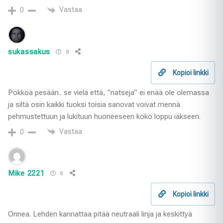
Vastaa
0
sukassakus
8
Kopioi linkki
Pökköä pesään.. se vielä että, ”natseja” ei enää ole olemassa
ja siltä osin kaikki tuoksi toisia sanovat voivat mennä
pehmustettuun ja lukituun huoneeseen koko loppu iäkseen.
Vastaa
0
Mike 2221
8
Kopioi linkki
Onnea. Lehden kannattaa pitää neutraali linja ja keskittyä