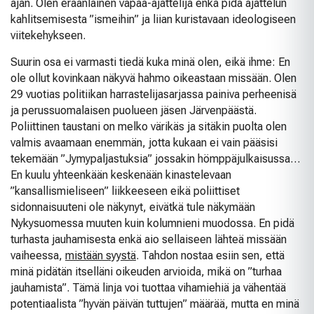
ajan. Olen eräänlainen vapaa-ajattelija enkä pidä ajattelun
kahlitsemisesta ”ismeihin” ja liian kuristavaan ideologiseen
viitekehykseen.
Suurin osa ei varmasti tiedä kuka minä olen, eikä ihme: En
ole ollut kovinkaan näkyvä hahmo oikeastaan missään. Olen
29 vuotias politiikan harrastelijasarjassa painiva perheenisä
ja perussuomalaisen puolueen jäsen Järvenpäästä.
Poliittinen taustani on melko värikäs ja sitäkin puolta olen
valmis avaamaan enemmän, jotta kukaan ei vain pääsisi
tekemään ”Jymypaljastuksia” jossakin hömppäjulkaisussa…
En kuulu yhteenkään keskenään kinastelevaan
”kansallismieliseen” liikkeeseen eikä poliittiset
sidonnaisuuteni ole näkynyt, eivätkä tule näkymään
Nykysuomessa muuten kuin kolumnieni muodossa. En pidä
turhasta jauhamisesta enkä aio sellaiseen lähteä missään
vaiheessa,
mistään syystä
. Tahdon nostaa esiin sen, että
minä pidätän itselläni oikeuden arvioida, mikä on ”turhaa
jauhamista”. Tämä linja voi tuottaa vihamiehiä ja vähentää
potentiaalista ”hyvän päivän tuttujen” määrää, mutta en minä