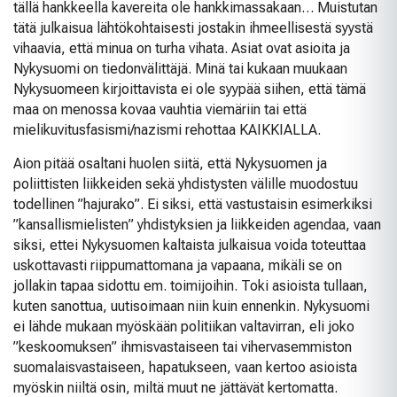
tällä hankkeella kavereita ole hankkimassakaan… Muistutan
tätä julkaisua lähtökohtaisesti jostakin ihmeellisestä syystä
vihaavia, että minua on turha vihata. Asiat ovat asioita ja
Nykysuomi on tiedonvälittäjä. Minä tai kukaan muukaan
Nykysuomeen kirjoittavista ei ole syypää siihen, että tämä
maa on menossa kovaa vauhtia viemäriin tai että
mielikuvitusfasismi/nazismi rehottaa KAIKKIALLA.
Aion pitää osaltani huolen siitä, että Nykysuomen ja
poliittisten liikkeiden sekä yhdistysten välille muodostuu
todellinen ”hajurako”. Ei siksi, että vastustaisin esimerkiksi
”kansallismielisten” yhdistyksien ja liikkeiden agendaa, vaan
siksi, ettei Nykysuomen kaltaista julkaisua voida toteuttaa
uskottavasti riippumattomana ja vapaana, mikäli se on
jollakin tapaa sidottu em. toimijoihin. Toki asioista tullaan,
kuten sanottua, uutisoimaan niin kuin ennenkin. Nykysuomi
ei lähde mukaan myöskään politiikan valtavirran, eli joko
”keskoomuksen” ihmisvastaiseen tai vihervasemmiston
suomalaisvastaiseen, hapatukseen, vaan kertoo asioista
myöskin niiltä osin, miltä muut ne jättävät kertomatta.