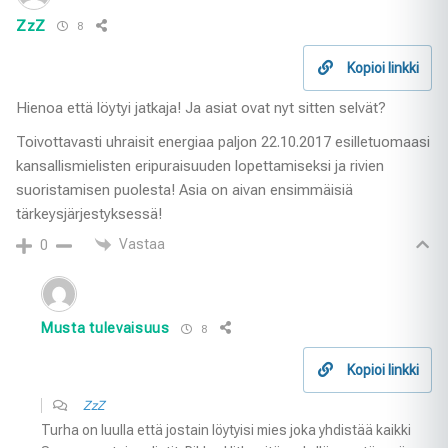
ZzZ
8
Kopioi linkki
Hienoa että löytyi jatkaja! Ja asiat ovat nyt sitten selvät?
Toivottavasti uhraisit energiaa paljon 22.10.2017 esilletuomaasi
kansallismielisten eripuraisuuden lopettamiseksi ja rivien
suoristamisen puolesta! Asia on aivan ensimmäisiä
tärkeysjärjestyksessä!
Vastaa
0
Musta tulevaisuus
8
Kopioi linkki
ZzZ
Turha on luulla että jostain löytyisi mies joka yhdistää kaikki