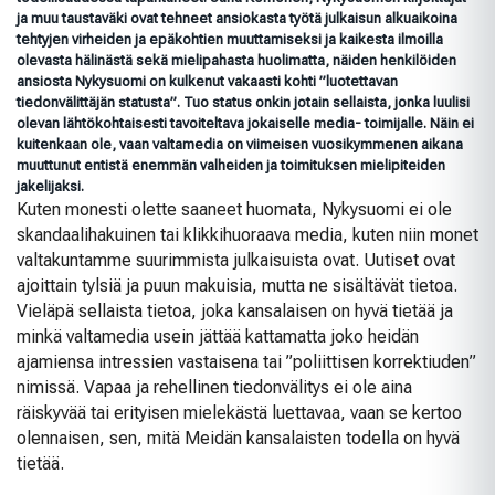
ja muu taustaväki ovat tehneet ansiokasta työtä julkaisun alkuaikoina
tehtyjen virheiden ja epäkohtien muuttamiseksi ja kaikesta ilmoilla
olevasta hälinästä sekä mielipahasta huolimatta, näiden henkilöiden
ansiosta Nykysuomi on kulkenut vakaasti kohti ”luotettavan
tiedonvälittäjän statusta”. Tuo status onkin jotain sellaista, jonka luulisi
olevan lähtökohtaisesti tavoiteltava jokaiselle media- toimijalle. Näin ei
kuitenkaan ole, vaan valtamedia on viimeisen vuosikymmenen aikana
muuttunut entistä enemmän valheiden ja toimituksen mielipiteiden
jakelijaksi.
Kuten monesti olette saaneet huomata, Nykysuomi ei ole
skandaalihakuinen tai klikkihuoraava media, kuten niin monet
valtakuntamme suurimmista julkaisuista ovat. Uutiset ovat
ajoittain tylsiä ja puun makuisia, mutta ne sisältävät tietoa.
Vieläpä sellaista tietoa, joka kansalaisen on hyvä tietää ja
minkä valtamedia usein jättää kattamatta joko heidän
ajamiensa intressien vastaisena tai ”poliittisen korrektiuden”
nimissä. Vapaa ja rehellinen tiedonvälitys ei ole aina
räiskyvää tai erityisen mielekästä luettavaa, vaan se kertoo
olennaisen, sen, mitä Meidän kansalaisten todella on hyvä
tietää.