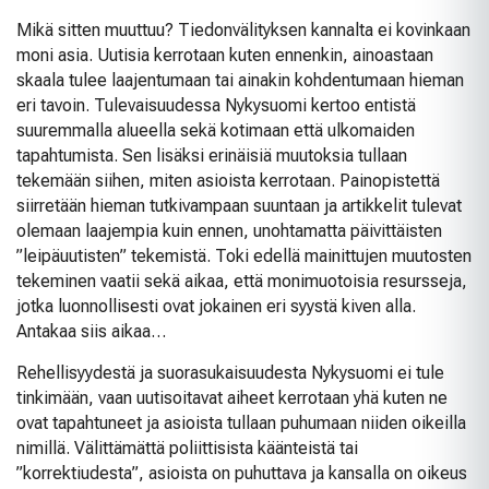
Mikä sitten muuttuu? Tiedonvälityksen kannalta ei kovinkaan
moni asia. Uutisia kerrotaan kuten ennenkin, ainoastaan
skaala tulee laajentumaan tai ainakin kohdentumaan hieman
eri tavoin. Tulevaisuudessa Nykysuomi kertoo entistä
suuremmalla alueella sekä kotimaan että ulkomaiden
tapahtumista. Sen lisäksi erinäisiä muutoksia tullaan
tekemään siihen, miten asioista kerrotaan. Painopistettä
siirretään hieman tutkivampaan suuntaan ja artikkelit tulevat
olemaan laajempia kuin ennen, unohtamatta päivittäisten
”leipäuutisten” tekemistä. Toki edellä mainittujen muutosten
tekeminen vaatii sekä aikaa, että monimuotoisia resursseja,
jotka luonnollisesti ovat jokainen eri syystä kiven alla.
Antakaa siis aikaa…
Rehellisyydestä ja suorasukaisuudesta Nykysuomi ei tule
tinkimään, vaan uutisoitavat aiheet kerrotaan yhä kuten ne
ovat tapahtuneet ja asioista tullaan puhumaan niiden oikeilla
nimillä. Välittämättä poliittisista käänteistä tai
”korrektiudesta”, asioista on puhuttava ja kansalla on oikeus