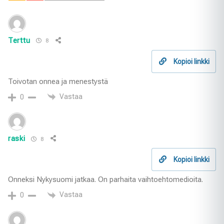
Terttu
8
Kopioi linkki
Toivotan onnea ja menestystä
Vastaa
0
raski
8
Kopioi linkki
Onneksi Nykysuomi jatkaa. On parhaita vaihtoehtomedioita.
Vastaa
0