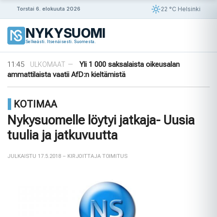
Siirry
22 °C Helsinki
Torstai 6. elokuuta 2026
sisältöön
08:18
Islanti varoittaa nuorten lisääntyneestä
ULKOMAAT
—
NYKYSUOMI
rahapelaamisesta
Selkeästi. Itsenäisesti. Suomesta.
13:30
Neljää 15-vuotiasta vastaan nostettu
ULKOMAAT
—
syytteet SiS-laitoksen mellakan jäl ...
11:45
Yli 1 000 saksalaista oikeusalan
ULKOMAAT
—
ammattilaista vaatii AfD:n kieltämistä
09:56
Ensimmäinen tiikeri vapautettu
ULKOMAAT
—
luontoon Kazakstanissa 70 vuoteen
KOTIMAA
09:30
Puutarhasta pöytään: Ruotsin elokuun
ULKOMAAT
—
sato
Nykysuomelle löytyi jatkaja- Uusia
08:18
Islanti varoittaa nuorten lisääntyneestä
ULKOMAAT
—
tuulia ja jatkuvuutta
rahapelaamisesta
13:30
Neljää 15-vuotiasta vastaan nostettu
ULKOMAAT
—
syytteet SiS-laitoksen mellakan jäl ...
JULKAISTU 17.5.2018
– KIRJOITTAJA TOIMITUS