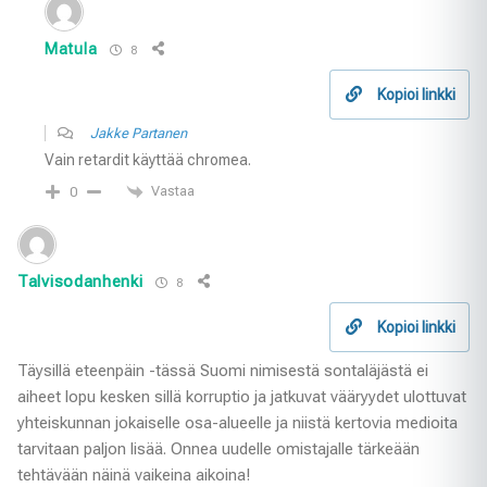
Matula
8
Kopioi linkki
Jakke Partanen
Vain retardit käyttää chromea.
Vastaa
0
Talvisodanhenki
8
Kopioi linkki
Täysillä eteenpäin -tässä Suomi nimisestä sontaläjästä ei
aiheet lopu kesken sillä korruptio ja jatkuvat vääryydet ulottuvat
yhteiskunnan jokaiselle osa-alueelle ja niistä kertovia medioita
tarvitaan paljon lisää. Onnea uudelle omistajalle tärkeään
tehtävään näinä vaikeina aikoina!