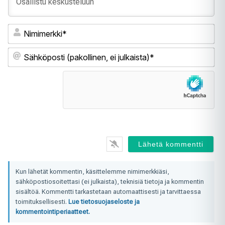
Ni
Sä
(pa
ei
jul
Kun lähetät kommentin, käsittelemme nimimerkkiäsi,
sähköpostiosoitettasi (ei julkaista), teknisiä tietoja ja kommentin
sisältöä. Kommentti tarkastetaan automaattisesti ja tarvittaessa
toimituksellisesti.
Lue tietosuojaseloste ja
kommentointiperiaatteet.