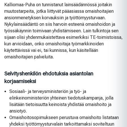
Kalliomaa-Puha on tunnistanut lainsäädännössä joitakin
muutostarpeita, jotka liittyvät pääasiassa omaishoitajien
ansionmenetyksen korvauksiin ja työttömyysturvaan.
Nykylainsäädäntö on siis harvoin esteenä omaishoidon ja
työssäkäynnin toimivaan yhdistämiseen. Lain tulkintoja sen
sijaan olisi yhdenmukaistettava esimerkiksi TE-toimistoissa,
kun arvioidaan, onko omaishoitaja työmarkkinoiden
käytettävissä vai ei, tai kunnissa, kun käsitellään
omaishoitajien palveluita.
Selvityshenkilön ehdotuksia asiantolan
korjaamiseksi
Sosiaali- ja terveysministeriön ja työ- ja
elinkeinoministeriön yhteinen tiedotuskampanja, jolla
lisätään tietoisuutta keinoista yhdistää omaishoito ja
ansiotyö.
Omaishoitosopimukseen perustuva omaishoito listataan
yhdeksi työttömyysturvalain tarkoittamaksi soviteltuun