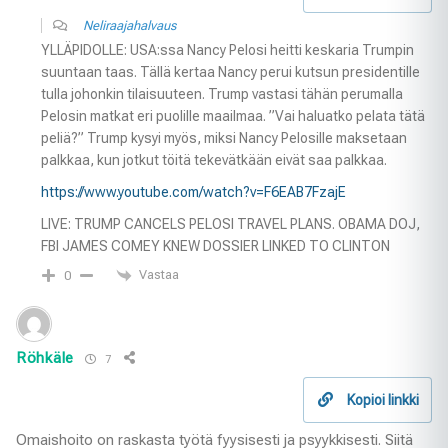
Neliraajahalvaus
YLLÄPIDOLLE: USA:ssa Nancy Pelosi heitti keskaria Trumpin
suuntaan taas. Tällä kertaa Nancy perui kutsun presidentille
tulla johonkin tilaisuuteen. Trump vastasi tähän perumalla
Pelosin matkat eri puolille maailmaa. ”Vai haluatko pelata tätä
peliä?” Trump kysyi myös, miksi Nancy Pelosille maksetaan
palkkaa, kun jotkut töitä tekevätkään eivät saa palkkaa.
https://www.youtube.com/watch?v=F6EAB7FzajE
LIVE: TRUMP CANCELS PELOSI TRAVEL PLANS. OBAMA DOJ,
FBI JAMES COMEY KNEW DOSSIER LINKED TO CLINTON
Vastaa
0
Röhkäle
7
Kopioi linkki
Omaishoito on raskasta työtä fyysisesti ja psyykkisesti. Siitä