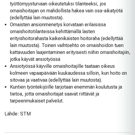
työttömyysturvaan oikeutetuksi tilanteeksi, jos
omaishoitajan on mahdollista hakea vain osa-aikatyötä
(edellyttää lain muutosta).
Omaisten ansionmenetys korvataan erilaisissa
omaishoitotilanteissa kehittämällä lasten
erityishoitorahasta kaikenikäisten hoitoraha (edellyttää
lain muutosta). Toinen vaihtoehto on omaishoidon tuen
kattavuuden laajentaminen erityisesti niihin omaishoitajiin,
jotka käyvät ansiotyössä
Ansiotyössä käyville omaishoitajille taataan oikeus
kolmeen vapaapäivään kuukaudessa silloin, kun hoito on
sitovaa ja vaativaa (edellyttää lain muutosta).
Kuntien työntekijöille tarjotaan enemmän koulutusta ja
tietoa, jotta omaishoitajat saavat riittävät ja
tarpeenmukaiset palvelut.
Lähde: STM