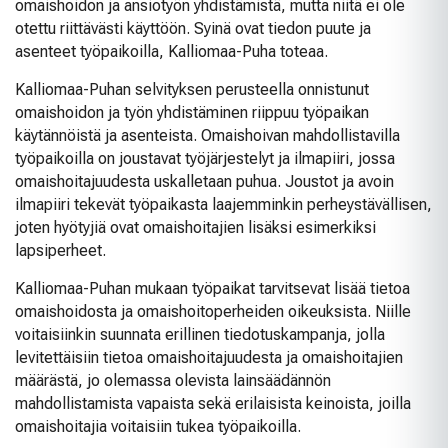
omaishoidon ja ansiotyön yhdistämistä, mutta niitä ei ole
otettu riittävästi käyttöön. Syinä ovat tiedon puute ja
asenteet työpaikoilla, Kalliomaa-Puha toteaa.
Kalliomaa-Puhan selvityksen perusteella onnistunut
omaishoidon ja työn yhdistäminen riippuu työpaikan
käytännöistä ja asenteista. Omaishoivan mahdollistavilla
työpaikoilla on joustavat työjärjestelyt ja ilmapiiri, jossa
omaishoitajuudesta uskalletaan puhua. Joustot ja avoin
ilmapiiri tekevät työpaikasta laajemminkin perheystävällisen,
joten hyötyjiä ovat omaishoitajien lisäksi esimerkiksi
lapsiperheet.
Kalliomaa-Puhan mukaan työpaikat tarvitsevat lisää tietoa
omaishoidosta ja omaishoitoperheiden oikeuksista. Niille
voitaisiinkin suunnata erillinen tiedotuskampanja, jolla
levitettäisiin tietoa omaishoitajuudesta ja omaishoitajien
määrästä, jo olemassa olevista lainsäädännön
mahdollistamista vapaista sekä erilaisista keinoista, joilla
omaishoitajia voitaisiin tukea työpaikoilla.