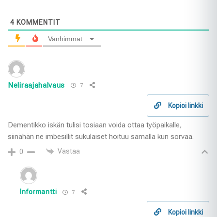
4
KOMMENTIT
Vanhimmat
Neliraajahalvaus
7
Kopioi linkki
Dementikko iskän tulisi tosiaan voida ottaa työpaikalle,
siinähän ne imbesillit sukulaiset hoituu samalla kun sorvaa.
Vastaa
0
Informantti
7
Kopioi linkki