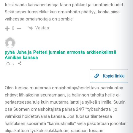
tulisi saada kansanedustaja tason palkkiot ja luontoisetuudet.
Sekä sopeutumiseläke kun omaishoito päättyy, koska siinä
vaiheessa omaishoitaja on zombie.
Vastaa
0
pyhä Juha ja Petteri jumalan armosta arkkienkelinsä
Annikan kanssa
7
Kopioi linkki
Olen tuossa muutamaa omaishoitaja/hoidettava-pariskuntaa
ehtinyt lähiaikoina seuraamaan, ja hallinnon taholta heille ei
periaatteessa tule kuin muutama lantti ja sylkeä silmille. Suurin
osa Suomen omaishoitajista painaa 24/7 ”työsuhdetta” jo
valmiiksi hoidettavansa kanssa. Jos tuossa tilanteessa
hallituksen suosimilla ”kannustimilla” vielä pakotetaan johonkin
alipalkattuun työkokeilukikkailuun, saadaan tosiaan