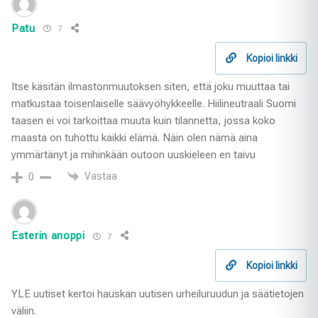
Patu
7
Kopioi linkki
Itse käsitän ilmastonmuutoksen siten, että joku muuttaa tai
matkustaa toisenlaiselle säävyöhykkeelle. Hiilineutraali Suomi
taasen ei voi tarkoittaa muuta kuin tilannetta, jossa koko
maasta on tuhottu kaikki elämä. Näin olen nämä aina
ymmärtänyt ja mihinkään outoon uuskieleen en taivu
Vastaa
0
Esterin anoppi
7
Kopioi linkki
YLE uutiset kertoi hauskan uutisen urheiluruudun ja säätietojen
väliin.