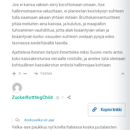
Jos ei kansa väkisin siirry korottomaan omaan, itse
hallinnoimaansa valuuttaan, ei planeetan kestokyvyn suhteen
tulla saamaan aikaan yhtään mitään. Bruttokansantuotteen
pitää mieluiten aina kasvaa, ja kulutus, ja maapallon
tuhoaminen vauhdittua, jotta alati lisääntyvän velan ja
lisääntyvän korko-osuuden suhteen voidaan pysyä edes
teoriassa siedettävällä tasolla.
Ajatteleva ihminen tietysti ihmettelee miksi Suomi-neito antoi
koko kassakirstunsa vieraalle roistolle, ja anelee tätä olemaan
kohtuullinen kassakirstun entistä hallinnoijaa kohtaan.
Vastaa
0
ZuckerRotttingChild
7
Kopioi linkki
Korkovelka on ase
Velka-ase paukkuu nyt kovilla Italiassa koska juutalaisten