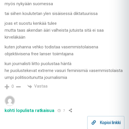
myös nykyään suomessa
tai siihen koulutetan ylen sisäisessä diktatuurissa
joas et suostu kenkää tulee
mutta taas akendan ääri valheista jutuista sitä ei saa
kirveläkään
kuten johanna vehko todistaa vasemmistolaisena
objektiivisena free lanser toiimtajana
kun journalisti liitto puolustaa häntä
he puolustekevat extreme vasuri feminismiä vasemmistolaista
umpi politisoitunutta journalismia
Vastaa
0
kohti lopulista ratkaisua
7
Kopioi linkki