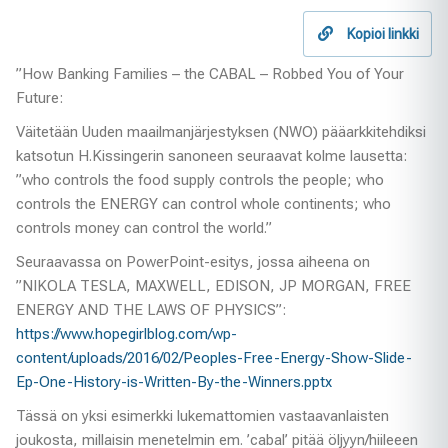
Kopioi linkki
”How Banking Families – the CABAL – Robbed You of Your
Future:
Väitetään Uuden maailmanjärjestyksen (NWO) pääarkkitehdiksi
katsotun H.Kissingerin sanoneen seuraavat kolme lausetta:
”who controls the food supply controls the people; who
controls the ENERGY can control whole continents; who
controls money can control the world.”
Seuraavassa on PowerPoint-esitys, jossa aiheena on
”NIKOLA TESLA, MAXWELL, EDISON, JP MORGAN, FREE
ENERGY AND THE LAWS OF PHYSICS”:
https://www.hopegirlblog.com/wp-
content/uploads/2016/02/Peoples-Free-Energy-Show-Slide-
Ep-One-History-is-Written-By-the-Winners.pptx
Tässä on yksi esimerkki lukemattomien vastaavanlaisten
joukosta, millaisin menetelmin em. ’cabal’ pitää öljyyn/hiileeen