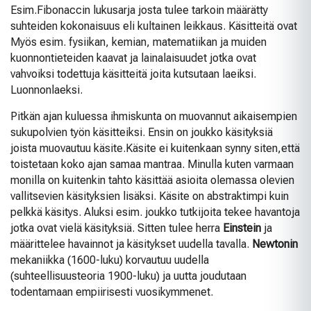
Esim.Fibonaccin lukusarja josta tulee tarkoin määrätty
suhteiden kokonaisuus eli kultainen leikkaus. Käsitteitä ovat
Myös esim. fysiikan, kemian,
matematiikan ja muiden
kuonnontieteiden kaavat ja lainalaisuudet jotka ovat
vahvoiksi todettuja käsitteitä joita kutsutaan laeiksi.
Luonnonlaeksi.
Pitkän ajan kuluessa ihmiskunta on muovannut aikaisempien
sukupolvien työn käsitteiksi. Ensin on joukko käsityksiä
joista muovautuu käsite.Käsite ei kuitenkaan synny siten,että
toistetaan koko ajan samaa mantraa. Minulla kuten varmaan
monilla on kuitenkin tahto käsittää asioita olemassa olevien
vallitsevien käsityksien lisäksi. Käsite on abstraktimpi kuin
pelkkä käsitys. Aluksi esim. joukko tutkijoita tekee havantoja
jotka ovat vielä käsityksiä. Sitten tulee herra
Einstein
ja
määrittelee havainnot ja käsitykset uudella tavalla.
Newtonin
mekaniikka (1600-luku) korvautuu uudella
(suhteellisuusteoria 1900-luku) ja uutta joudutaan
todentamaan empiirisesti vuosikymmenet.