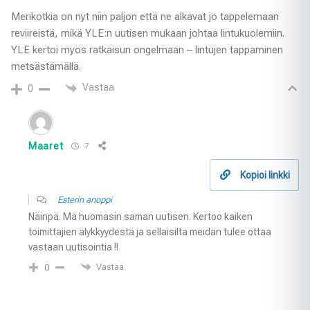
Merikotkia on nyt niin paljon että ne alkavat jo tappelemaan
reviireistä, mikä YLE:n uutisen mukaan johtaa lintukuolemiin.
YLE kertoi myös ratkaisun ongelmaan – lintujen tappaminen
metsästämällä.
Vastaa
0
Maaret
7
Kopioi linkki
Esterin anoppi
Näinpä. Mä huomasin saman uutisen. Kertoo kaiken
toimittajien älykkyydestä ja sellaisilta meidän tulee ottaa
vastaan uutisointia !!
Vastaa
0