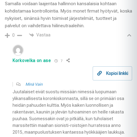
Samalla voidaan laajentaa hallinnon kansalaisia kohtaan
kohdistamaa kontrollointia. Myös monet firmat hyötyvät, koska
nykyiset, sinänsä hyvin toimivat järjestelmät, tuotteet ja
palvelut on vaihdettava hiilineutraaleihin.
Vastaa
0
Korkovelka on ase
7
Kopioi linkki
Minä Vain
Juutalaiset eivät suostu missään nimessä luopumaan
ylikansallisesta koronkiskonnasta, sillä se on primääri osa
heidän pahuuden kulttia. Myös kaiken luonnollisen ja
rakentavan, kauniin ja ylevän tuhoaminen on heille rakasta
puuhaa. Suomessakin ovat jo pitkällä, kun tuholaiset
marssitettiin maahan sionisti-roistojen hurratessa anno
2015, maanpuolustuksen kantaessa hyökkääjien laukkuja.