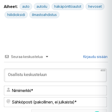
Aiheet:
auto
autoilu
häkäpönttöautot
hevoset
hiilidioksidi
ilmastoahdistus
Seuraa keskustelua
Kirjaudu sisään
4000
Ni
Sä
(pa
ei