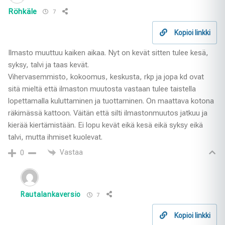
Röhkäle
7
Kopioi linkki
Ilmasto muuttuu kaiken aikaa. Nyt on kevät sitten tulee kesä,
syksy, talvi ja taas kevät.
Vihervasemmisto, kokoomus, keskusta, rkp ja jopa kd ovat
sitä mieltä että ilmaston muutosta vastaan tulee taistella
lopettamalla kuluttaminen ja tuottaminen. On maattava kotona
räkimässä kattoon. Väitän että silti ilmastonmuutos jatkuu ja
kierää kiertämistään. Ei lopu kevät eikä kesä eikä syksy eikä
talvi, mutta ihmiset kuolevat.
Vastaa
0
Rautalankaversio
7
Kopioi linkki