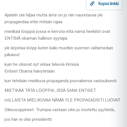
Kopioi linkki
Ajatelin ola hiljaa mutta ämä on jo niin nauretavaa yle
propagandaa ettei mitään rajaa
mietikää lööppiä jossa ei kerrota että nämä henkilöt ovat
ENTISIÄ obaman hallinon syytäjiä
yle kirjoitaa lööpp kuten kaiki muutkin suomen valtamedian
julkaisut
kuin he olisivat nyt virkaa tekeviä ihmisiä
Entiset Obama häivytetään
kun tehdään mielikuva propaganda journalismia vastuulisesti
MIETIKÄÄ TÄTÄ LÖÖPPIA ,ISSÄ SANA ENTISET
mILLAISTA MIELIKUVAA NÄMÄ YLE PROPAGADISTI LUOVAT
Oikeusoppineet: Trumpia vastaan olisi jo nostettu syytteitä,
jos hän ei olisi presidentti