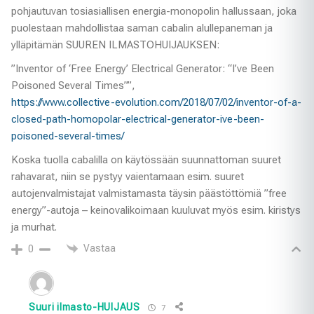
pohjautuvan tosiasiallisen energia-monopolin hallussaan, joka
puolestaan mahdollistaa saman cabalin alullepaneman ja
ylläpitämän SUUREN ILMASTOHUIJAUKSEN:
”Inventor of ‘Free Energy’ Electrical Generator: “I’ve Been
Poisoned Several Times””,
https://www.collective-evolution.com/2018/07/02/inventor-of-a-
closed-path-homopolar-electrical-generator-ive-been-
poisoned-several-times/
Koska tuolla cabalilla on käytössään suunnattoman suuret
rahavarat, niin se pystyy vaientamaan esim. suuret
autojenvalmistajat valmistamasta täysin päästöttömiä ”free
energy”-autoja – keinovalikoimaan kuuluvat myös esim. kiristys
ja murhat.
Vastaa
0
Suuri ilmasto-HUIJAUS
7