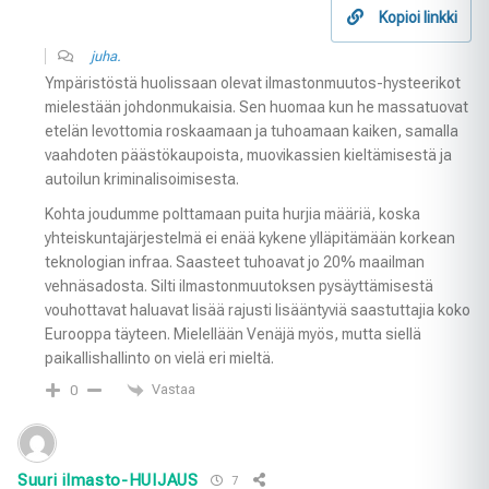
Kopioi linkki
juha.
Ympäristöstä huolissaan olevat ilmastonmuutos-hysteerikot
mielestään johdonmukaisia. Sen huomaa kun he massatuovat
etelän levottomia roskaamaan ja tuhoamaan kaiken, samalla
vaahdoten päästökaupoista, muovikassien kieltämisestä ja
autoilun kriminalisoimisesta.
Kohta joudumme polttamaan puita hurjia määriä, koska
yhteiskuntajärjestelmä ei enää kykene ylläpitämään korkean
teknologian infraa. Saasteet tuhoavat jo 20% maailman
vehnäsadosta. Silti ilmastonmuutoksen pysäyttämisestä
vouhottavat haluavat lisää rajusti lisääntyviä saastuttajia koko
Eurooppa täyteen. Mielellään Venäjä myös, mutta siellä
paikallishallinto on vielä eri mieltä.
Vastaa
0
Suuri ilmasto-HUIJAUS
7