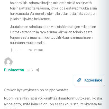
bolsheviikki-rahanvaihtajien mielestä siellä on hirveitä
toisinajattelijoita vallassa, jotka jopa estävät muukalaisia
hukkumasta Välimerellä olemalla ottamatta niitä vastaan,
jolloin tulijavirta heikkenee.
Juutalainen rahoituslaitos veti sisään satojen miljoonien
luotot kertaheitolla rankaisuna väkivallan tehokkaasta
torjumisesta maahanmuuttopolitiikkaa isänmaalliseen
suuntaan muuttamalla.
Vastaa
0
Puolueeton
7
Kopioi linkki
Otsikon kysymykseen on helppo vastata.
Nuori, varsinkin lapsi voi käsitttää ilmastonmuutoksen, koska
ainoa tieto, mitä hänellä on, on saatu koulusta, telkkarista tai