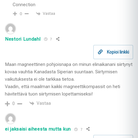
Connection
Vastaa
0
Nestori Lundahl
7
Kopioi linkki
Maan magneettinen pohjoisnapa on minun elinaikanani siirtynyt
kovaa vauhtia Kanadasta Siperian suuntaan. Siirtymisen
vaikutuksesta ei ole tarkkaa tietoa.
Vaadin, että maailman kaikki magneettikompassit on heti
hävitettävä tuon siirtymisen lopettamiseksi!
Vastaa
0
ei jaksaisi aiheesta mutta kun
7