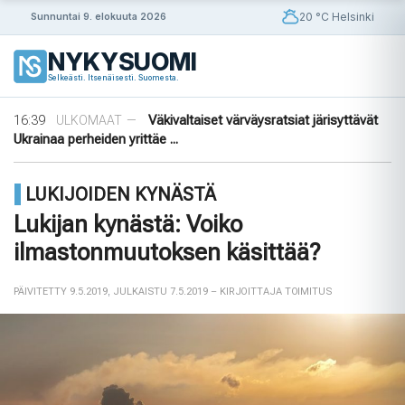
Siirry
20 °C Helsinki
Sunnuntai 9. elokuuta 2026
sisältöön
NYKYSUOMI
09:08
Rapujuhlat – Ruotsin loppukesän rituaali
VIIHDE
—
Selkeästi. Itsenäisesti. Suomesta.
19:48
Uusi valvontateknologia luo digitaalisen
ULKOMAAT
—
sormenjäljen ajoneuvon laitteista ...
16:39
Väkivaltaiset värväysratsiat järisyttävät
ULKOMAAT
—
Ukrainaa perheiden yrittäe ...
14:42
Norjalainen viikinkihauta avattiin
VIIHDE
—
12:38
Merenkurkku: Suomen muuttuva rannikko
VIIHDE
—
LUKIJOIDEN KYNÄSTÄ
09:08
Rapujuhlat – Ruotsin loppukesän rituaali
VIIHDE
—
19:48
Uusi valvontateknologia luo digitaalisen
ULKOMAAT
—
Lukijan kynästä: Voiko
sormenjäljen ajoneuvon laitteista ...
ilmastonmuutoksen käsittää?
PÄIVITETTY 9.5.2019
,
JULKAISTU 7.5.2019
– KIRJOITTAJA TOIMITUS