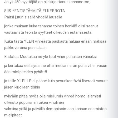
Jo yli 450 syyttäjää on allekirjoittanut kannanoton,
SIIS *ENTISTÄ*MITÄ EI KERROTA
Paitsi jutun sisällä yhdellä lausella
jonka mukaan kuka tahansa toinen henkilö olisi saanut
vastaavista teoista syytteet oikeuden estämisestä.
Kuka tästä YLEN vihreästä paskasta haluaa enään maksaa
pakkoveroina penniälään
Ehdotus Muutakaa ne yle liput viher punaisen värisiksi
ja kertokaa esitelysänne että medianne on puna viher vasuri
ääri mielipiteiden pyhättö
ja teille YLELLE ei pääse kuin pesunkestävät liberaali vasurit
jäsen kirjoilaan töihin
nykyään pitää myös olla miellumin vihreä homo islamisti
oikeisto populismin oikea viholinen
valmiina yöllä ja päivällä demonisoimaan kansan enemistön
mielipiteet