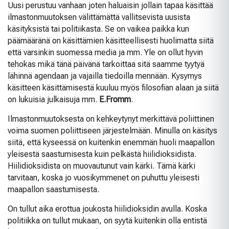
Uusi perustuu vanhaan joten haluaisin jollain tapaa käsittää
ilmastonmuutoksen välittämättä vallitsevista uusista
käsityksistä tai politiikasta. Se on vaikea paikka kun
päämääränä on käsittämien käsitteellisesti huolimatta siitä
että varsinkin suomessa media ja mm. Yle on ollut hyvin
tehokas mikä tänä päivänä tarkoittaa sitä saamme tyytyä
lähinnä agendaan ja vajailla tiedoilla mennään. Kysymys
käsitteen käsittämisestä kuuluu myös filosofian alaan ja siitä
on lukuisia julkaisuja mm.
E.Fromm
.
Ilmastonmuutoksesta on kehkeytynyt merkittävä poliittinen
voima suomen poliittiseen järjestelmään. Minulla on käsitys
siitä, että kyseessä on kuitenkin enemmän huoli maapallon
yleisestä saastumisesta kuin pelkästä hiilidioksidista.
Hiilidioksidista on muovautunut vain kärki. Tämä kärki
tarvitaan, koska jo vuosikymmenet on puhuttu yleisesti
maapallon saastumisesta.
On tullut aika erottua joukosta hiilidioksidin avulla. Koska
politiikka on tullut mukaan, on syytä kuitenkin olla entistä