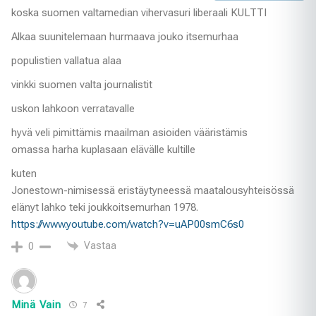
koska suomen valtamedian vihervasuri liberaali KULTTI
Alkaa suunitelemaan hurmaava jouko itsemurhaa
populistien vallatua alaa
vinkki suomen valta journalistit
uskon lahkoon verratavalle
hyvä veli pimittämis maailman asioiden vääristämis
omassa harha kuplasaan elävälle kultille
kuten
Jonestown-nimisessä eristäytyneessä maatalousyhteisössä
elänyt lahko teki joukkoitsemurhan 1978.
https://www.youtube.com/watch?v=uAP00smC6s0
Vastaa
0
Minä Vain
7