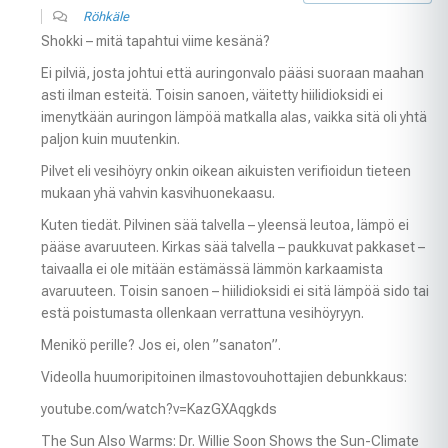
Röhkäle
Shokki – mitä tapahtui viime kesänä?
Ei pilviä, josta johtui että auringonvalo pääsi suoraan maahan
asti ilman esteitä. Toisin sanoen, väitetty hiilidioksidi ei
imenytkään auringon lämpöä matkalla alas, vaikka sitä oli yhtä
paljon kuin muutenkin.
Pilvet eli vesihöyry onkin oikean aikuisten verifioidun tieteen
mukaan yhä vahvin kasvihuonekaasu.
Kuten tiedät. Pilvinen sää talvella – yleensä leutoa, lämpö ei
pääse avaruuteen. Kirkas sää talvella – paukkuvat pakkaset –
taivaalla ei ole mitään estämässä lämmön karkaamista
avaruuteen. Toisin sanoen – hiilidioksidi ei sitä lämpöä sido tai
estä poistumasta ollenkaan verrattuna vesihöyryyn.
Menikö perille? Jos ei, olen ”sanaton”.
Videolla huumoripitoinen ilmastovouhottajien debunkkaus:
youtube.com/watch?v=KazGXAqgkds
The Sun Also Warms: Dr. Willie Soon Shows the Sun-Climate