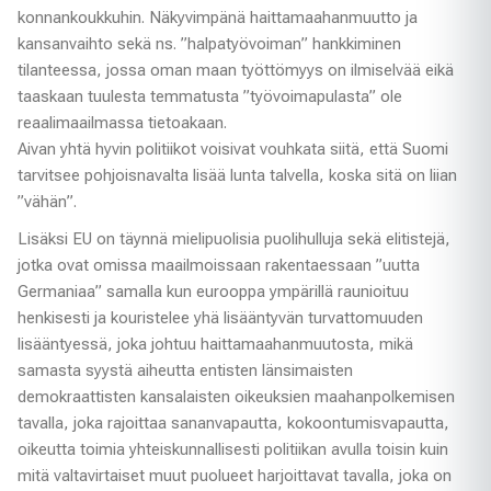
konnankoukkuhin. Näkyvimpänä haittamaahanmuutto ja
kansanvaihto sekä ns. ”halpatyövoiman” hankkiminen
tilanteessa, jossa oman maan työttömyys on ilmiselvää eikä
taaskaan tuulesta temmatusta ”työvoimapulasta” ole
reaalimaailmassa tietoakaan.
Aivan yhtä hyvin politiikot voisivat vouhkata siitä, että Suomi
tarvitsee pohjoisnavalta lisää lunta talvella, koska sitä on liian
”vähän”.
Lisäksi EU on täynnä mielipuolisia puolihulluja sekä elitistejä,
jotka ovat omissa maailmoissaan rakentaessaan ”uutta
Germaniaa” samalla kun eurooppa ympärillä raunioituu
henkisesti ja kouristelee yhä lisääntyvän turvattomuuden
lisääntyessä, joka johtuu haittamaahanmuutosta, mikä
samasta syystä aiheutta entisten länsimaisten
demokraattisten kansalaisten oikeuksien maahanpolkemisen
tavalla, joka rajoittaa sananvapautta, kokoontumisvapautta,
oikeutta toimia yhteiskunnallisesti politiikan avulla toisin kuin
mitä valtavirtaiset muut puolueet harjoittavat tavalla, joka on