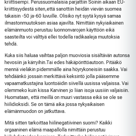
kriittisempi. Perussuomalaisia parjattiin Soinin aikaan EU-
kriittisyydestä siten,että sanottiin heidän vievän suomea
takaisin -50 ja-60 luvuille. Olisiko nyt syytä kysyä samaa
ilmastonmuutoksen asiaa ajavilta. Nimittäin nykyiaikainen
elämänmuoto perustuu luonnonvarojen käyttöön eikä
saasteilta voi välttyä ellei todella radikaaleja muutoksia
tehdä.
Kuka siis haluaa vaihtaa paljon muoviosia sisältävän autonsa
hevosiin ja kärryihin.Tai edes häkäpönttöautoon. Pitääkö
mennä vieläkin pidemmälle aina höyrykoneisiin saakka. Vai
tehdäänkö jossain merkittävä keksintö jolla pääsemme
vapaamatkustajina luontoäidin siivellä uusissa valjaissa. Vai
olemmeko kuin kissa Karvinen jo liian isoja uusiiin valjaisiin.
Huomataan, että meillä on muuri vastassa eikä se ole se
hiilidioksidi. Se on tämä aika jossa nykyaikaisen
elämänmuodon on jatkuttava.
Mitä sitten tarkoittaa hiilinegatiivinen suomi? Kaikki
orgaaninen elämä maapallolla nimittäin perustuu