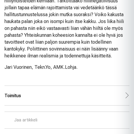
hiiliyhdisteiden kemiaan. Tarkoittaako hiilinegatiivisuus
jollain tapaa elämän rajoittamista vai vedetäänkö tässä
hallitustunnustelussa jokin mutka suoraksi? Voiko kakusta
haukata palan joka on isompi kuin itse kakku. Jos liika hiili
on pahasta niin eikö vastaavasti liian vähän hiiltä ole myös
pahasta? Yhteiskunnan koheesion kannalta ei ole hyvä jos
tavoitteet ovat liian paljon suurempia kuin todellinen
kantokyky. Poliittinen sovinnaisuus ei näin lisäänny vaan
heikkenee ilman realismia ja todennettuja käsitteitä.
Jari Vuorinen, Tekn.Yo, AMK.Lohja.
Toimitus
Jaa artikkeli