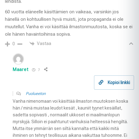
lehdistä.
60 vuotta eläneelle käsittämien on vaikeaa, varsinkin jos
hänellä on kohtuullisen hyvä muisti, jota propaganda ei ole
muutellut. Vanha ei voi käsittää ilmastonmuutosta, koska se ei
ole hänen havaintoihinsa sopiva.
Vastaa
0
Maaret
7
Kopioi linkki
Puolueeton
Vanha nimenomaan voi käsittää ilmaston muutoksen koska
hän / minä muistaa leudot kesät , kauniit tyynet kesäillat,
sadetta sopivasti , normaalit ukkoset ei maailmanlopun
myrskyjä. Silloin ei paahtunut vanhuksia helteessä hengiltä.
Mutta itse ymmärrän sen siltä kannalta että kaikki mitä
ihminen on tehnyt teollisuus aikana vaikuttaa tuhoomme. Ei