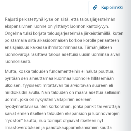
Kopioi linkki
Rajusti pelkistettynä kyse on siitä, että talousjärjestelmän
ekspansiivinen luonne on ylittänyt luonnon kantokyvyn.
Ongelma tulisi korjata talousjärjestelmää järkeistämällä, kuten
poistamalla siitä aikasidonnaisen korkoa korolle periaatteen
ensisijaisuus kaikessa ihmistoiminnassa. Tämän jälkeen
luonnovaroja rasittava talous asettuisi uusiin uomiinsa aivan
luonnollisesti.
Mutta, koska talouden fundamentteihin ei haluta puuttua,
pyritään sen aiheuttamaa kuormaa luonnolle hillitsemään
ulkoisen, fyysisesti mitattavan tai arvioitavan suureen eli
hiilidioksidin avulla. Näin talouden on määrä asettua sellaisiin
uomiin, joka on nykyisten valtapiirien edelleen
hyödynnettävissä. Sen korkorahan, jonka pankit tai verottaja
saivat ennen itselleen talouden ekspansion ja luonnovarojen
”ryöstön” kautta, nuo toimijat ohjaavat itselleen nyt
ilmastoverotuksen ja päästökauppamekanismien kautta.