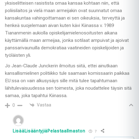
yksiselitteisen rasistista omaa kansaa kohtaan niin, että
poliisilaitos ja vielä maan armeijakin ovat suunnatut omaa
kansakuntaa vahingoittamaan ei sen oikeuksia, terveyttä ja
henkeä suojelemaan aivan kuten kävi Kiinassa v. 1989
Tiananmenin aukiolla opiskelijamielenosoitusten aikana
käyttämällä maan armeijaa, jonka sotilaat ampuivat ja ajoivat
panssarivaunuilla demokratiaa vaatineiden opiskelijoiden ja
työläisten yli.
Jo Jean-Claude Junckerin ilmoitus siitä, ettei ainutkaan
kansallismielinen politiikko tule saamaan komissaarin paikkaa
EU:ssa on vain alkusysäys sille mitä tulee tapahtumaan
lähitulevaisuudessa sen toimesta, joka noudattelee täysin sitä
samaa, joka tapahtui Kiinassa.
Vastaa
0
LisääLisääntyjiäPelastaaIlmaston
7