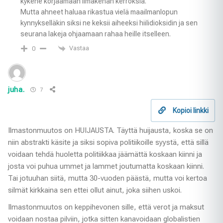
kykene korjaamaan ilmakehän kerroksia.
Mutta ahneet haluaa rikastua vielä maailmanlopun
kynnykselläkin siksi ne keksii aiheeksi hiilidioksidin ja sen
seurana lakeja ohjaamaan rahaa heille itselleen.
Vastaa
0
juha.
7
Kopioi linkki
Ilmastonmuutos on HUIJAUSTA. Täyttä huijausta, koska se on
niin abstrakti käsite ja siksi sopiva politiikoille syystä, että sillä
voidaan tehdä huoletta politiikkaa jäämättä koskaan kiinni ja
josta voi puhua ummet ja lammet joutumatta koskaan kiinni.
Tai jotuuhan siitä, mutta 30-vuoden päästä, mutta voi kertoa
silmät kirkkaina sen ettei ollut ainut, joka siihen uskoi.
Ilmastonmuutos on keppihevonen sille, että verot ja maksut
voidaan nostaa pilviin, jotka sitten kanavoidaan globalistien