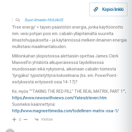
Kopioi linkki
Suuri ilmasto-HUIJAUS
’Free energy’ = täysin päästötön energia, jonka käyttöönotto
mm. veisi pohjan pois em. cabalin ylläpitämältä suurelta
ilmastohuijaukselta – ja käytännössä melkein ilmainen energia
mullistaisi maailmantalouden.
Milloinkahan yliopistoissa alettaisiin opettaa James Clerk
Maxwell’in yhtälöitä alkuperäisessä täydellisessä
muodossaan eikä nykyisenä, aikoinaan cabalin toimesta
’tyngäksi’ typistetyttynä kokoelmana (ks. em. PowerPoint-
esityksestä erityisesti osia 14-17)?
Ks. myös ””TAKING THE RED PILL” THE REAL MATRIX, PART 1″,
https://www.newswithviews.com/Yates/steven.htm
Suomeksi käännettynä:
http://www.magneettimedia.com/todellinen-matrix-osa-1/
Vastaa
0