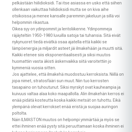
pelkästään hiilidioksidi. Tai itse asiassa en usko että siihen
ollenkaan vaikuttaa hiilidioksidi mutta se on kiva aihe
otsikoissa ja menee kansalle paremmin jakeluun ja sillä voi
helpommin rikastua.
Oikea syy on ydinpommit ja lentoliikenne. Ydinpommeja
räjäyteltiin 1950-1980 luvuilla satoja tai tuhansia. Sitä eivät
nykynuoret tiedä eivätkä osaa ajatella että kaikki se
lämpöenergia ja miljardit asteet jäi ilmakehään ja muutti sitä.
Kaikki etenee siis eksponentiaalisesti ja siksi muutos
huomattiin vasta äkisti äskenvaikka siitä varoitettiin jo
kymmeniä vuosia sitten.
Jos ajattelee, että ilmakehä muodostuu kerroksista. Niillä on
jopa nimet, stratosfääri sun muut. Niin tuo kerrosten
tasapaino on tuhoutunut. Siksi myrskyt ovat kauheampia ja
kuivuus valtaa alaa koko maapallolla. Alin ilmakehän kerros ei
enää pidätä kosteutta koska kaikki metsät on tuhottu. Eikä
ylempänä olevat kerrokset enää eristä ja suojaa auringon
poltolta.
Näin ILMASTON muutos on helpompi ymmärtää ja myös se
ettei ihminen enää pysty sitä peruuttamaan koska ihminen ei