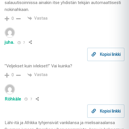
salauutisoinnissa ainakin itse yhdistän tekijän automaattisesti
nokinahkaan.
Vastaa
0
juha.
7
Kopioi linkki
”Veljekset kuin ivlekset!” Vai kuinka?
Vastaa
0
Röhkäle
7
Kopioi linkki
Lähi-itä ja Afrikka tyhjensivät vankilansa ja mielisairaalansa