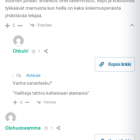
Suomen junaan. Ilmankos vihervasemmisto, kepu ja kokoomus
tykkäävät mamuista kun heillä on kaksi kokemusperäistä
yhdistävää tekijää.
Vastaa
0
Ohhoh!
7
Kopioi linkki
Röhkäle
Vanha sananlasku?
”Hallitsija tahtoo kaltaisiaan alamaisia”.
Vastaa
0
Olohuoneemme
7