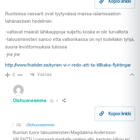
Kopioi linkki
Ruotsissa vassarit ovat tyytyväisiä massa-islamisaation
tähänastisiin hedelmiin:
-valtavat määrät lähikauppoja suljettu koska ei ole turvallista
-talousministeri sanoo että valtionkassa on nyt todellakin tyhjä,
suuria levottomuuksia tulossa
-jne jne
http://www.friatider.se/syrien-vi-r-redo-att-ta-tillbaka-flyktingar
Vastaa
0
Olohuoneemme
7
Kopioi linkki
Olohuoneemme
Ruotsin tuore talousministeri Magdalena Andersson
VALEHTELI runsaasti medialle vaalien alla, kertoen silloin eri