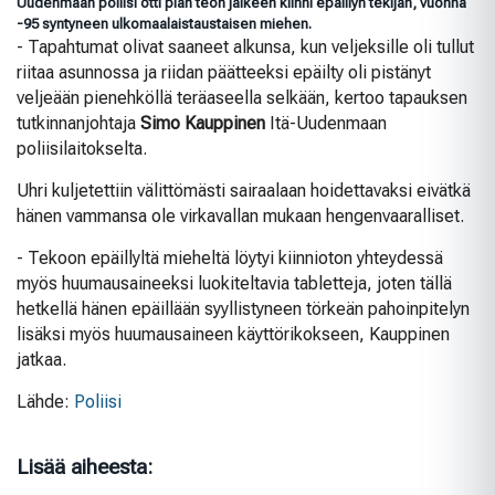
Uudenmaan poliisi otti pian teon jälkeen kiinni epäillyn tekijän, vuonna
-95 syntyneen ulkomaalaistaustaisen miehen.
- Tapahtumat olivat saaneet alkunsa, kun veljeksille oli tullut
riitaa asunnossa ja riidan päätteeksi epäilty oli pistänyt
veljeään pienehköllä teräaseella selkään, kertoo tapauksen
tutkinnanjohtaja
Simo Kauppinen
Itä-Uudenmaan
poliisilaitokselta.
Uhri kuljetettiin välittömästi sairaalaan hoidettavaksi eivätkä
hänen vammansa ole virkavallan mukaan hengenvaaralliset.
- Tekoon epäillyltä mieheltä löytyi kiinnioton yhteydessä
myös huumausaineeksi luokiteltavia tabletteja, joten tällä
hetkellä hänen epäillään syyllistyneen törkeän pahoinpitelyn
lisäksi myös huumausaineen käyttörikokseen, Kauppinen
jatkaa.
Lähde:
Poliisi
Lisää aiheesta: