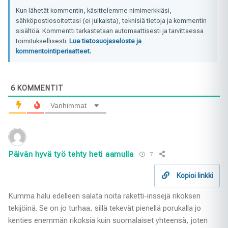
Kun lähetät kommentin, käsittelemme nimimerkkiäsi,
sähköpostiosoitettasi (ei julkaista), teknisiä tietoja ja kommentin
sisältöä. Kommentti tarkastetaan automaattisesti ja tarvittaessa
toimituksellisesti.
Lue tietosuojaseloste ja
kommentointiperiaatteet.
6
KOMMENTIT
Vanhimmat
Päivän hyvä työ tehty heti aamulla
7
Kopioi linkki
Kumma halu edelleen salata noita raketti-inssejä rikoksen
tekijöinä. Se on jo turhaa, sillä tekevät pienellä porukalla jo
kenties enemmän rikoksia kuin suomalaiset yhteensä, joten