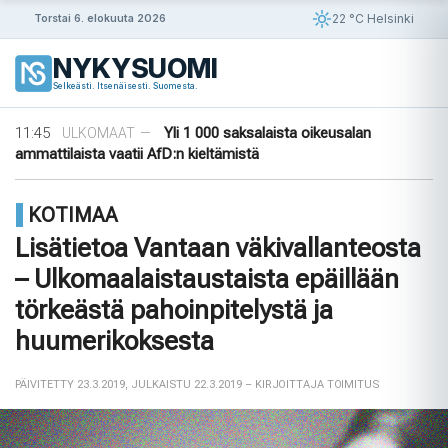
Siirry
22 °C Helsinki
Torstai 6. elokuuta 2026
sisältöön
08:18
Islanti varoittaa nuorten lisääntyneestä
ULKOMAAT
—
NYKYSUOMI
rahapelaamisesta
Selkeästi. Itsenäisesti. Suomesta.
13:30
Neljää 15-vuotiasta vastaan nostettu
ULKOMAAT
—
syytteet SiS-laitoksen mellakan jäl ...
11:45
Yli 1 000 saksalaista oikeusalan
ULKOMAAT
—
ammattilaista vaatii AfD:n kieltämistä
09:56
Ensimmäinen tiikeri vapautettu
ULKOMAAT
—
luontoon Kazakstanissa 70 vuoteen
KOTIMAA
09:30
Puutarhasta pöytään: Ruotsin elokuun
ULKOMAAT
—
sato
Lisätietoa Vantaan väkivallanteosta
08:18
Islanti varoittaa nuorten lisääntyneestä
ULKOMAAT
—
– Ulkomaalaistaustaista epäillään
rahapelaamisesta
13:30
Neljää 15-vuotiasta vastaan nostettu
ULKOMAAT
—
törkeästä pahoinpitelystä ja
syytteet SiS-laitoksen mellakan jäl ...
huumerikoksesta
PÄIVITETTY 23.3.2019
,
JULKAISTU 22.3.2019
– KIRJOITTAJA TOIMITUS