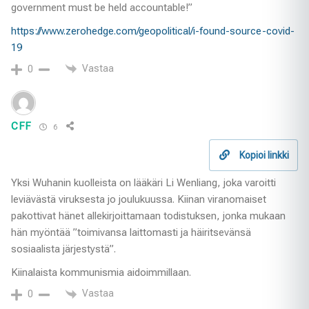
government must be held accountable!”
https://www.zerohedge.com/geopolitical/i-found-source-covid-
19
Vastaa
0
CFF
6
Kopioi linkki
Yksi Wuhanin kuolleista on lääkäri Li Wenliang, joka varoitti
leviävästä viruksesta jo joulukuussa. Kiinan viranomaiset
pakottivat hänet allekirjoittamaan todistuksen, jonka mukaan
hän myöntää ”toimivansa laittomasti ja häiritsevänsä
sosiaalista järjestystä”.
Kiinalaista kommunismia aidoimmillaan.
Vastaa
0