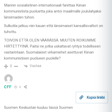
Marinin sosialistinen internationaali fanittaa Kiinan
kommunistista puoluetta joka antoi maailmalle joululahjaksi
länsimaiden tuhon.
Sulkutila jatkuu niin kauan että länsimaiset kansallisvaltiot on
tuhottu.
TOIVON ETTÄ OLEN VÄÄRÄSSÄ. MUUTEN ROIKUMME
HIRTETTYINÄ. Paitsi ne jotka uskaltavat ryhtyä todelliseen
vastarintaan. Suomalaiset virkamiehet asettuvat Kiinan
kommunistisen puolueen puolelle?
Vastaa
0
CFF
6
Kopioi linkki
Suomen Keskustan kuuluu tässä Suomen