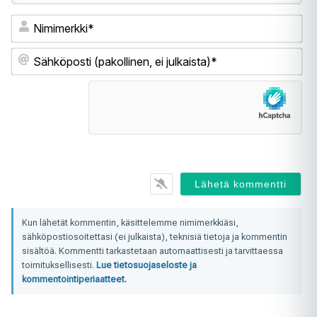
Ni
Sä
(pa
ei
jul
Kun lähetät kommentin, käsittelemme nimimerkkiäsi,
sähköpostiosoitettasi (ei julkaista), teknisiä tietoja ja kommentin
sisältöä. Kommentti tarkastetaan automaattisesti ja tarvittaessa
toimituksellisesti.
Lue tietosuojaseloste ja
kommentointiperiaatteet.