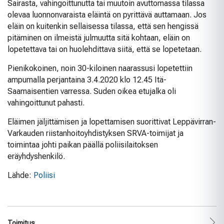
Sairasta, vahingoittunutta tai muutoin avuttomassa tilassa
olevaa luonnonvaraista eläintä on pyrittävä auttamaan. Jos
eläin on kuitenkin sellaisessa tilassa, että sen hengissä
pitäminen on ilmeistä julmuutta sitä kohtaan, eläin on
lopetettava tai on huolehdittava siitä, että se lopetetaan.
Pienikokoinen, noin 30-kiloinen naarassusi lopetettiin
ampumalla perjantaina 3.4.2020 klo 12.45 Itä-
Saamaisentien varressa. Suden oikea etujalka oli
vahingoittunut pahasti.
Eläimen jäljittämisen ja lopettamisen suorittivat Leppävirran-
Varkauden riistanhoitoyhdistyksen SRVA-toimijat ja
toimintaa johti paikan päällä poliisilaitoksen
eräyhdyshenkilö.
Lähde:
Poliisi
Toimitus