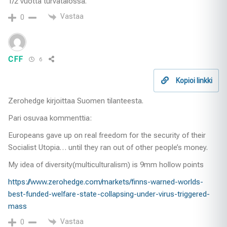
1/2 vuotta turvatalossa.
Vastaa
0
CFF
6
Kopioi linkki
Zerohedge kirjoittaa Suomen tilanteesta.
Pari osuvaa kommenttia:
Europeans gave up on real freedom for the security of their
Socialist Utopia… until they ran out of other people’s money.
My idea of diversity(multiculturalism) is 9mm hollow points
https://www.zerohedge.com/markets/finns-warned-worlds-
best-funded-welfare-state-collapsing-under-virus-triggered-
mass
Vastaa
0