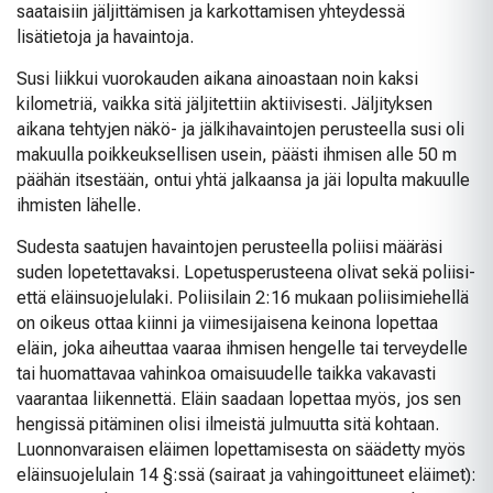
saataisiin jäljittämisen ja karkottamisen yhteydessä
lisätietoja ja havaintoja.
Susi liikkui vuorokauden aikana ainoastaan noin kaksi
kilometriä, vaikka sitä jäljitettiin aktiivisesti. Jäljityksen
aikana tehtyjen näkö- ja jälkihavaintojen perusteella susi oli
makuulla poikkeuksellisen usein, päästi ihmisen alle 50 m
päähän itsestään, ontui yhtä jalkaansa ja jäi lopulta makuulle
ihmisten lähelle.
Sudesta saatujen havaintojen perusteella poliisi määräsi
suden lopetettavaksi. Lopetusperusteena olivat sekä poliisi-
että eläinsuojelulaki. Poliisilain 2:16 mukaan poliisimiehellä
on oikeus ottaa kiinni ja viimesijaisena keinona lopettaa
eläin, joka aiheuttaa vaaraa ihmisen hengelle tai terveydelle
tai huomattavaa vahinkoa omaisuudelle taikka vakavasti
vaarantaa liikennettä. Eläin saadaan lopettaa myös, jos sen
hengissä pitäminen olisi ilmeistä julmuutta sitä kohtaan.
Luonnonvaraisen eläimen lopettamisesta on säädetty myös
eläinsuojelulain 14 §:ssä (sairaat ja vahingoittuneet eläimet):