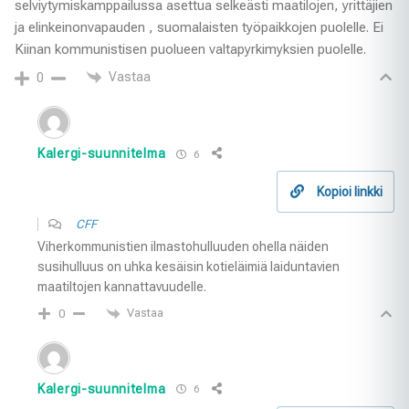
selviytymiskamppailussa asettua selkeästi maatilojen, yrittäjien
ja elinkeinonvapauden , suomalaisten työpaikkojen puolelle. Ei
Kiinan kommunistisen puolueen valtapyrkimyksien puolelle.
Vastaa
0
Kalergi-suunnitelma
6
Kopioi linkki
CFF
Viherkommunistien ilmastohulluuden ohella näiden
susihulluus on uhka kesäisin kotieläimiä laiduntavien
maatiltojen kannattavuudelle.
Vastaa
0
Kalergi-suunnitelma
6