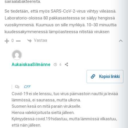
sairaalabakteereita.
Se tiedetään, että myös SARS-CoV-2-virus viihtyy viileässä.
Laboratorio-oloissa 80 pakkasasteessa se säilyy hengissä
vuosikymmeniä. Kuumuus on sille myrkkyä. 10–30 minuuttia
kuudessakymmenessä lämpöasteessa nitistää viruksen
Vastaa
0
AukaiskaaSilmänne
6
Kopioi linkki
CFF
Covid-19 ei ole lenssu, tuo virus päinvastoin nauttii ja leviää
lämmössä, ei saunassa, mutta ulkona.
Suomen kesä on mitä parain virukselle.
Hienoa valekirjoitusta sieltä jälleen.
Kylmyydessä covid.19 hidastuu, mutta lämmössä vilkastuu,
että näin jälleen.