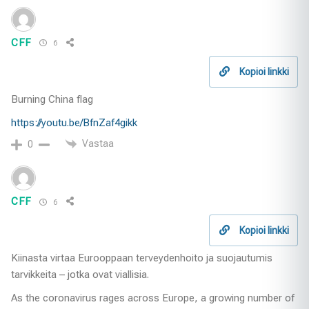
CFF
6
Kopioi linkki
Burning China flag
https://youtu.be/BfnZaf4gikk
Vastaa
0
CFF
6
Kopioi linkki
Kiinasta virtaa Eurooppaan terveydenhoito ja suojautumis
tarvikkeita – jotka ovat viallisia.
As the coronavirus rages across Europe, a growing number of