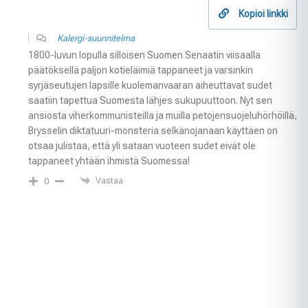
Kopioi linkki
Kalergi-suunnitelma
1800-luvun lopulla silloisen Suomen Senaatin viisaalla
päätöksellä paljon kotieläimiä tappaneet ja varsinkin
syrjäseutujen lapsille kuolemanvaaran aiheuttavat sudet
saatiin tapettua Suomesta lähjes sukupuuttoon. Nyt sen
ansiosta viherkommunisteilla ja muilla petojensuojeluhörhöillä,
Brysselin diktatuuri-monsteria selkänojanaan käyttäen on
otsaa julistaa, että yli sataan vuoteen sudet eivät ole
tappaneet yhtään ihmistä Suomessa!
Vastaa
0