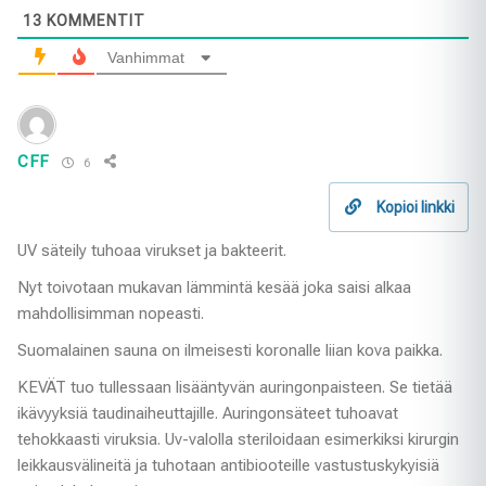
13
KOMMENTIT
Vanhimmat
CFF
6
Kopioi linkki
UV säteily tuhoaa virukset ja bakteerit.
Nyt toivotaan mukavan lämmintä kesää joka saisi alkaa
mahdollisimman nopeasti.
Suomalainen sauna on ilmeisesti koronalle liian kova paikka.
KEVÄT tuo tullessaan lisääntyvän auringonpaisteen. Se tietää
ikävyyksiä taudinaiheuttajille. Auringonsäteet tuhoavat
tehokkaasti viruksia. Uv-valolla steriloidaan esimerkiksi kirurgin
leikkausvälineitä ja tuhotaan antibiooteille vastustuskykyisiä