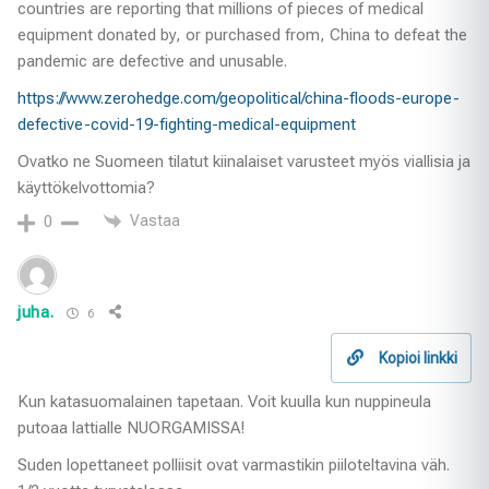
countries are reporting that millions of pieces of medical
equipment donated by, or purchased from, China to defeat the
pandemic are defective and unusable.
https://www.zerohedge.com/geopolitical/china-floods-europe-
defective-covid-19-fighting-medical-equipment
Ovatko ne Suomeen tilatut kiinalaiset varusteet myös viallisia ja
käyttökelvottomia?
Vastaa
0
juha.
6
Kopioi linkki
Kun katasuomalainen tapetaan. Voit kuulla kun nuppineula
putoaa lattialle NUORGAMISSA!
Suden lopettaneet polliisit ovat varmastikin piiloteltavina väh.