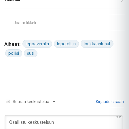
Jaa artikkeli
Aiheet:
leppävirralla
lopetettiin
loukkaantunut
poliisi
susi
Seuraa keskustelua
Kirjaudu sisään
4000