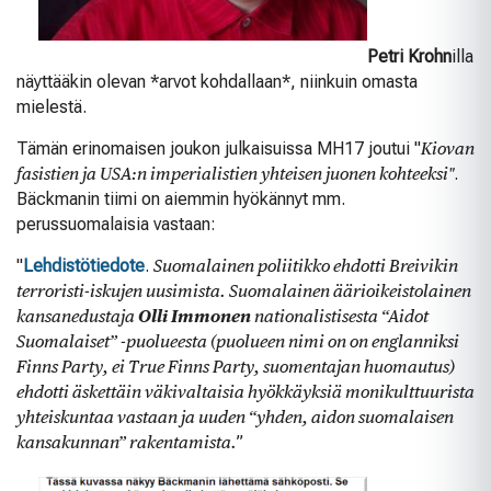
Petri Krohn
illa
näyttääkin olevan *arvot kohdallaan*, niinkuin omasta
mielestä.
Tämän erinomaisen joukon julkaisuissa MH17 joutui "
Kiovan
fasistien ja USA:n imperialistien yhteisen juonen kohteeksi"
.
Bäckmanin tiimi on aiemmin hyökännyt mm.
perussuomalaisia vastaan:
"
Lehdistötiedote
.
Suomalainen poliitikko ehdotti Breivikin
terroristi-iskujen uusimista. Suomalainen äärioikeistolainen
kansanedustaja
Olli Immonen
nationalistisesta “Aidot
Suomalaiset” -puolueesta (puolueen nimi on on englanniksi
Finns Party, ei True Finns Party, suomentajan huomautus)
ehdotti äskettäin väkivaltaisia hyökkäyksiä monikulttuurista
yhteiskuntaa vastaan ja uuden “yhden, aidon suomalaisen
kansakunnan” rakentamista.
”