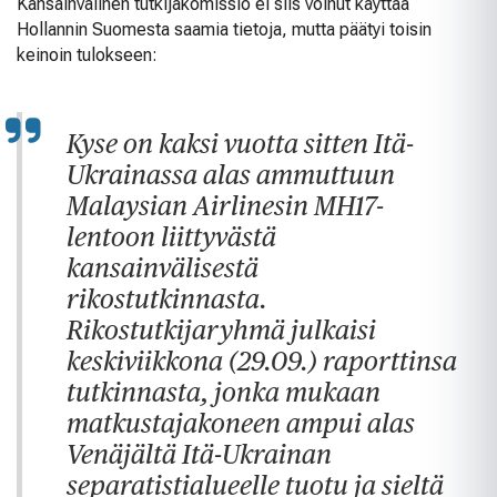
Kansainvälinen tutkijakomissio ei siis voinut käyttää
Hollannin Suomesta saamia tietoja, mutta päätyi toisin
keinoin tulokseen:
Kyse on kaksi vuotta sitten Itä-
Ukrainassa alas ammuttuun
Malaysian Airlinesin MH17-
lentoon liittyvästä
kansainvälisestä
rikostutkinnasta.
Rikostutkijaryhmä julkaisi
keskiviikkona (29.09.) raporttinsa
tutkinnasta, jonka mukaan
matkustajakoneen ampui alas
Venäjältä Itä-Ukrainan
separatistialueelle tuotu ja sieltä