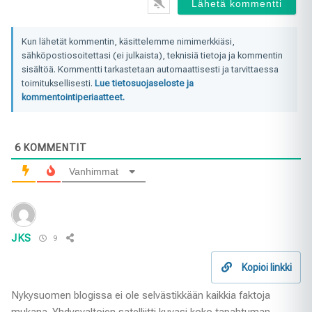
Kun lähetät kommentin, käsittelemme nimimerkkiäsi,
sähköpostiosoitettasi (ei julkaista), teknisiä tietoja ja kommentin
sisältöä. Kommentti tarkastetaan automaattisesti ja tarvittaessa
toimituksellisesti.
Lue tietosuojaseloste ja
kommentointiperiaatteet.
6
KOMMENTIT
Vanhimmat
JKS
9
Kopioi linkki
Nykysuomen blogissa ei ole selvästikkään kaikkia faktoja
mukana. Yhdysvaltojen satelliitti kuvasi koko tapahtuman,