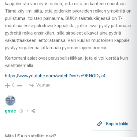
kappaleesta voi myös nähdä, että niitä on kahteen suuntaan.
Tämä käy ilmi siitä, että joidenkin pyöreiden reikien ympärillä on
pullistuma, toisten painauma. BUK:n taistelukärjessä on T-
muotisia esisirpaloituvia kappaleita, jotka eivät pysty jättämään
pyöreitä reikiä ensinkään, sillä sirpaleet alkavat aina pyöriä
vakauttaakseen lentorataansa. Vain kuulan muotoinen kappale
pystyy sirpaleena jättämään pyöreän läpimenoreiän.
Kertomani asiat ovat perusballistiikkaa, jota ei voi kiertää kuin
valehtelemalla.
https://www.youtube.com/watch?v=7ze9BNGDyk4
Vastaa
0
gmre
9
Kopioi linkki
Mitä USA:n satelliitti näki?