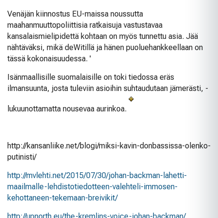
Venäjän kiinnostus EU-maissa noussutta
maahanmuuttopoliittisia ratkaisuja vastustavaa
kansalaismielipidettä kohtaan on myös tunnettu asia. Jää
nähtäväksi, mikä deWitillä ja hänen puoluehankkeellaan on
tässä kokonaisuudessa. '
Isänmaallisille suomalaisille on toki tiedossa eräs
ilmansuunta, josta tuleviin asioihin suhtaudutaan jämerästi, -
lukuunottamatta nousevaa aurinkoa.
http://kansanliike.net/blogi/miksi-kavin-donbassissa-olenko-
putinisti/
http://mvlehti.net/2015/07/30/johan-backman-lahetti-
maailmalle-lehdistotiedotteen-valehteli-immosen-
kehottaneen-tekemaan-breivikit/
http://upnorth.eu/the-kremlins-voice-johan-backman/