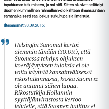
tapahtuman tutkimiseen, ja sai sitä. Sitten alkoivat selittelyt.
Suomen kummallinen rähmällään-olo kahteen ilmansuuntaan
samanaikaisesti saa joskus surkuhupaisia ilmaisuja.
Iltasanomat
30.09.2016:
Helsingin Sanomat kertoi
aiemmin tänään (30.09.), että
Suomessa tehdyn ohjuksen
koeräjäytyksen tuloksia ei ole
voitu käyttää kansainvälisessä
rikostutkinnassa, koska Suomi ei
ole antanut siihen lupaa.
Rikostutkija Hollannin
syyttäjänvirastosta kertoo
lehdelle, että Suomen hallitus ei