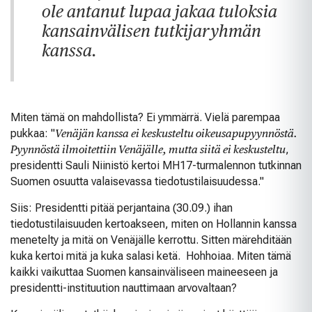
ole antanut lupaa jakaa tuloksia
kansainvälisen tutkijaryhmän
kanssa.
Miten tämä on mahdollista? Ei ymmärrä. Vielä parempaa
pukkaa: "
Venäjän kanssa ei keskusteltu oikeusapupyynnöstä.
Pyynnöstä ilmoitettiin Venäjälle, mutta siitä ei keskusteltu
,
presidentti Sauli Niinistö kertoi MH17-turmalennon tutkinnan
Suomen osuutta valaisevassa tiedotustilaisuudessa."
Siis: Presidentti pitää perjantaina (30.09.) ihan
tiedotustilaisuuden kertoakseen, miten on Hollannin kanssa
menetelty ja mitä on Venäjälle kerrottu. Sitten märehditään
kuka kertoi mitä ja kuka salasi ketä. Hohhoiaa. Miten tämä
kaikki vaikuttaa Suomen kansainväliseen maineeseen ja
presidentti-instituution nauttimaan arvovaltaan?