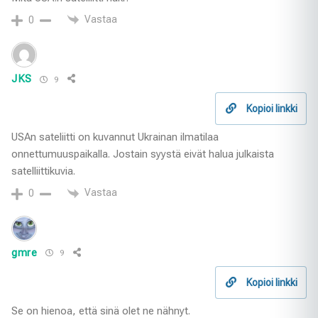
Vastaa
0
JKS
9
Kopioi linkki
USAn sateliitti on kuvannut Ukrainan ilmatilaa
onnettumuuspaikalla. Jostain syystä eivät halua julkaista
satelliittikuvia.
Vastaa
0
gmre
9
Kopioi linkki
Se on hienoa, että sinä olet ne nähnyt.