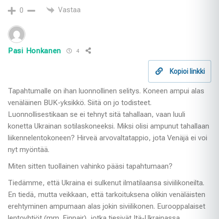
Vastaa
0
Pasi Honkanen
4
Kopioi linkki
Tapahtumalle on ihan luonnollinen selitys. Koneen ampui alas
venäläinen BUK-yksikkö. Siitä on jo todisteet.
Luonnollisestikaan se ei tehnyt sitä tahallaan, vaan luuli
konetta Ukrainan sotilaskoneeksi. Miksi olisi ampunut tahallaan
liikennelentokoneen? Hirveä arvovaltatappio, jota Venäjä ei voi
nyt myöntää.
Miten sitten tuollainen vahinko pääsi tapahtumaan?
Tiedämme, että Ukraina ei sulkenut ilmatilaansa siviilikoneilta.
En tiedä, mutta veikkaan, että tarkoituksena olikin venäläisten
erehtyminen ampumaan alas jokin siviilikonen. Eurooppalaiset
lentoyhtiöt (mm. Finnair), jotka tiesivät Itä-Ukrainassa