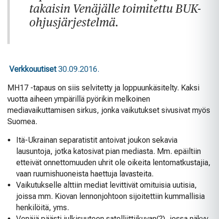
takaisin Venäjälle toimitettu BUK-
ohjusjärjestelmä.
Verkkouutiset
30.09.2016.
MH17 -tapaus on siis selvitetty ja loppuunkäsitelty. Kaksi
vuotta aiheen ympärillä pyörikin melkoinen
mediavaikuttamisen sirkus, jonka vaikutukset sivusivat myös
Suomea.
Itä-Ukrainan separatistit antoivat joukon sekavia
lausuntoja, jotka katosivat pian mediasta. Mm. epäiltiin
etteivät onnettomuuden uhrit ole oikeita lentomatkustajia,
vaan ruumishuoneista haettuja lavasteita.
Vaikutukselle alttiin mediat levittivät omituisia uutisia,
joissa mm. Kiovan lennonjohtoon sijoitettiin kummallisia
henkilöitä, yms.
Venäjä päästi julkisuuteen satelliittiikuvan(?), jossa näkyy