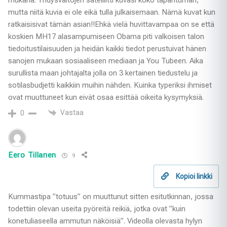
mutta niitä kuvia ei ole eikä tulla julkaisemaan. Nämä kuvat kun
ratkaisisivat tämän asian!!Ehkä vielä huvittavampaa on se että
koskien MH17 alasampumiseen Obama piti valkoisen talon
tiedoitustilaisuuden ja heidän kaikki tiedot perustuivat hänen
sanojen mukaan sosiaaliseen mediaan ja You Tubeen. Aika
surullista maan johtajalta jolla on 3 kertainen tiedustelu ja
sotilasbudjetti kaikkiin muihin nähden. Kuinka typeriksi ihmiset
ovat muuttuneet kun eivät osaa esittää oikeita kysymyksiä.
Vastaa
0
Eero Tillanen
9
Kopioi linkki
Kummastipa ”totuus” on muuttunut sitten esitutkinnan, jossa
todettiin olevan useita pyöreitä reikiä, jotka ovat ”kuin
konetuliaseella ammutun näköisiä”. Videolla olevasta hylyn