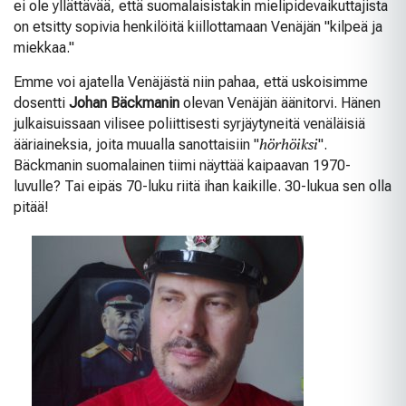
ei ole yllättävää, että suomalaisistakin mielipidevaikuttajista
on etsitty sopivia henkilöitä kiillottamaan Venäjän "kilpeä ja
miekkaa."
Emme voi ajatella Venäjästä niin pahaa, että uskoisimme
dosentti
Johan Bäckmanin
olevan Venäjän äänitorvi. Hänen
julkaisuissaan vilisee poliittisesti syrjäytyneitä venäläisiä
ääriaineksia, joita muualla sanottaisiin "
hörhöiksi
".
Bäckmanin suomalainen tiimi näyttää kaipaavan 1970-
luvulle? Tai eipäs 70-luku riitä ihan kaikille. 30-lukua sen olla
pitää!