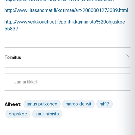
http://www.iltasanomat.fi/kotimaa/art-2000001273089.html
http://www.verkkouutiset.fi/politiikka/niinisto%20ohjuskoe-
55837
Toimitus
Jaa artikkeli
Aiheet:
janus putkonen
marco de wit
mh17
ohjuskoe
sauli niinistö