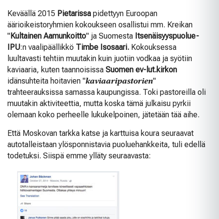
Keväällä 2015
Pietarissa
pidettyyn Euroopan
äärioikeistoryhmien kokoukseen osallistui mm. Kreikan
"
Kultainen Aamunkoitto
" ja Suomesta
Itsenäisyyspuolue-
IPU
:n vaalipäällikkö
Timbe Isosaari.
Kokouksessa
luultavasti tehtiin muutakin kuin juotiin vodkaa ja syötiin
kaviaaria, kuten taannoisissa
Suomen ev-lut.kirkon
idänsuhteita hoitavien "
kaviaaripastorien
"
trahteerauksissa samassa kaupungissa. Toki pastoreilla oli
muutakin aktiviteettia, mutta koska tämä julkaisu pyrkii
olemaan koko perheelle lukukelpoinen, jätetään tää aihe.
Että Moskovan tarkka katse ja karttuisa koura seuraavat
autotalleistaan ylösponnistavia puoluehankkeita, tuli edellä
todetuksi. Siispä emme ylläty seuraavasta: