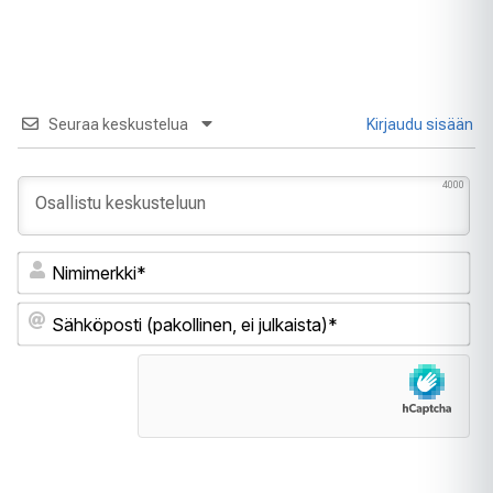
Seuraa keskustelua
Kirjaudu sisään
4000
Ni
Sä
(pa
ei
jul