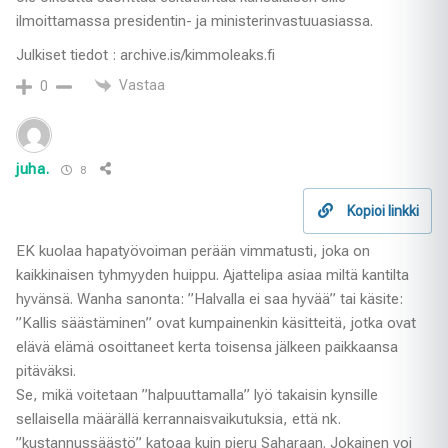
ilmoittamassa presidentin- ja ministerinvastuuasiassa.
Julkiset tiedot : archive.is/kimmoleaks.fi
Vastaa
0
juha.
8
Kopioi linkki
EK kuolaa hapatyövoiman perään vimmatusti, joka on
kaikkinaisen tyhmyyden huippu. Ajattelipa asiaa miltä kantilta
hyvänsä. Wanha sanonta: ”Halvalla ei saa hyvää” tai käsite:
”Kallis säästäminen” ovat kumpainenkin käsitteitä, jotka ovat
elävä elämä osoittaneet kerta toisensa jälkeen paikkaansa
pitäväksi.
Se, mikä voitetaan ”halpuuttamalla” lyö takaisin kynsille
sellaisella määrällä kerrannaisvaikutuksia, että nk.
”kustannussäästö” katoaa kuin pieru Saharaan. Jokainen voi