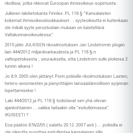
rikollisia; jotka rikkovat Euroopan ihmisoikeus-sopimusta .
Julkinen lakitietokanta Finnlex: PL 118 § ”Kansalaisten
kokemat ihmisoikeusloukkaukset … syyteoikeutta ei kuitenkaan
ole mikäli syyte perustuslain mukaan on käsiteltävä
Valtakunnanoikeudessa.”
2015 jätin JULKISEN rikosilmoituksen Jari Lindströmin plogiin
lain 444/2012 miljardivarkaudesta ja PL 118 §:n
valtiopetoksesta ; seurauksella, että Lindström sulki plokinsa 2
tunnin aikana !
Jo 8.9. 2005 olen jättänyt Porin poliisille rikoilmoituksen Lasten;
hetero-aviomiesten ja pienyrittäjien lainsäädännöllisen syrjinnän
lopettamiseksi !
Laki 444/2012 ja PL 118 § todistavat sen yhä olevan
ajankohtainen … vaikka taitaakin olla ”esitutkinnassa”
IKUISESTI ?
Eoa päätös 876/2/05 ( salattu 20.12. 2007 asti ) … poliisilla ei
ole oikeutta suorittaa esitutkintaa kansalaisen sille