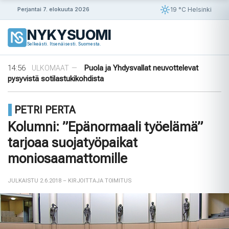
Siirry
19 °C Helsinki
Perjantai 7. elokuuta 2026
sisältöön
NYKYSUOMI
09:56
Ensimmäinen tiikeri vapautettu
ULKOMAAT
—
Selkeästi. Itsenäisesti. Suomesta.
luontoon Kazakstanissa 70 vuoteen
08:33
Tanska puuttuu tekoälyhuijauksiin
ULKOMAAT
—
14:56
Puola ja Yhdysvallat neuvottelevat
ULKOMAAT
—
pysyvistä sotilastukikohdista
13:30
Neljää 15-vuotiasta vastaan nostettu
ULKOMAAT
—
syytteet SiS-laitoksen mellakan jäl ...
PETRI PERTA
11:45
Yli 1 000 saksalaista oikeusalan
ULKOMAAT
—
ammattilaista vaatii AfD:n kieltämistä
Kolumni: ”Epänormaali työelämä”
09:56
Ensimmäinen tiikeri vapautettu
ULKOMAAT
—
tarjoaa suojatyöpaikat
luontoon Kazakstanissa 70 vuoteen
08:33
Tanska puuttuu tekoälyhuijauksiin
ULKOMAAT
—
moniosaamattomille
JULKAISTU 2.6.2018
– KIRJOITTAJA TOIMITUS