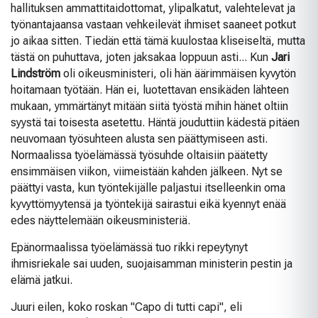
hallituksen ammattitaidottomat, ylipalkatut, valehtelevat ja
työnantajaansa vastaan vehkeilevät ihmiset saaneet potkut
jo aikaa sitten. Tiedän että tämä kuulostaa kliseiseltä, mutta
tästä on puhuttava, joten jaksakaa loppuun asti... Kun
Jari
Lindström
oli oikeusministeri, oli hän äärimmäisen kyvytön
hoitamaan työtään. Hän ei, luotettavan ensikäden lähteen
mukaan, ymmärtänyt mitään siitä työstä mihin hänet oltiin
syystä tai toisesta asetettu. Häntä jouduttiin kädestä pitäen
neuvomaan työsuhteen alusta sen päättymiseen asti.
Normaalissa työelämässä työsuhde oltaisiin päätetty
ensimmäisen viikon, viimeistään kahden jälkeen. Nyt se
päättyi vasta, kun työntekijälle paljastui itselleenkin oma
kyvyttömyytensä ja työntekijä sairastui eikä kyennyt enää
edes näyttelemään oikeusministeriä.
Epänormaalissa työelämässä tuo rikki repeytynyt
ihmisriekale sai uuden, suojaisamman ministerin pestin ja
elämä jatkui.
Juuri eilen, koko roskan "Capo di tutti capi", eli