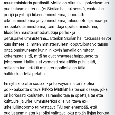
muun ministerin pestissä!
Meillä on ollut siviilipalvelusmies
puolustusministerinä (ei Sipilän hallituksessa), vaatealan
perijä ja yrittäjä liikenneministerinä, laborantti
oikeusministerinä ja työministerinä, taloustieteilijä maa- ja
metsätalousministerinä, toimittaja opetusministerinä,
filosofian maisteri/mediatutkija perhe- ja
peruspalveluministerinä... Etenkin Sipilän hallituksessa ei voi
kuin ihmetellä, miten ministeriruletin lopputulosta voitaisiin
pitää onnistuneena kun niin kovin harvalla on mitään
kokemusta siitä, mitä he ovat ryhtyneet huipputasolta
johtamaan. Hallitus ei varmasti mielellään puhu siitä,
millaista tuolileikkiä ministerinpalleilla on tällä
hallituskaudella pelattu.
En nyt sano että sosiaali- ja terveysministerinä olisi
poikkeuksetta oltava
Pirkko Mattilan
kaltainen osaaja, joka
on korkeasti koulutettu sairaanhoitaja ja opettaja tai että
kulttuuri- ja urheiluministeriksi olisi valittava ex-
urheiluliittopomo tai vastaava TAI sen enempää, että
puolustusministeriksi olisi valittava joku pitkän linjan korkea-