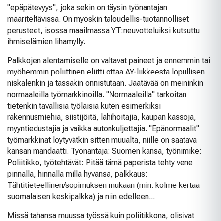
"epäpätevyys", joka sekin on täysin työnantajan
määriteltävissä. On myöskin taloudellis-tuotannolliset
perusteet, isossa maailmassa YT:neuvotteluiksi kutsuttu
ihmiselämien lihamylly.
Palkkojen alentamiselle on valtavat paineet ja ennemmin tai
myöhemmin poliittinen eliitti ottaa AY-liikkeestä lopullisen
niskalenkin ja tässäkin onnistutaan. Jäätävää on meininkin
normaaleilla työmarkkinoilla. "Normaaleilla" tarkoitan
tietenkin tavallisia työläisiä kuten esimerkiksi
rakennusmiehiä, siistijöitä, lähihoitajia, kaupan kassoja,
myyntiedustajia ja vaikka autonkuljettajia. "Epänormaalit"
työmarkkinat löytyvätkin sitten muualta, niille on saatava
kansan mandaatti. Työnantaja: Suomen kansa, työnimike:
Poliitikko, työtehtävät: Pitää tämä paperista tehty vene
pinnalla, hinnalla millä hyvänsä, palkkaus:
Tähtitieteellinen/sopimuksen mukaan (min. kolme kertaa
suomalaisen keskipalkka) ja niin edelleen...
Missä tahansa muussa työssä kuin poliitikkona, olisivat