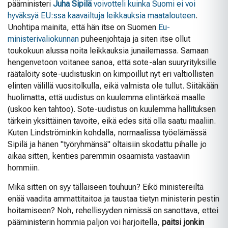
pääministeri
Juha Sipilä
voivotteli kuinka Suomi ei voi
hyväksyä EU:ssa kaavailtuja leikkauksia maatalouteen
.
Unohtipa mainita, että hän itse on Suomen
Eu-
ministerivaliokunnan
puheenjohtaja ja siten itse ollut
toukokuun alussa noita leikkauksia junailemassa. Samaan
hengenvetoon voitanee sanoa, että sote-alan suuryrityksille
räätälöity sote-uudistuskin on kimpoillut nyt eri valtiollisten
elinten välillä vuositolkulla, eikä valmista ole tullut. Siitäkään
huolimatta, että uudistus on kuulemma elintärkeä maalle
(uskoo ken tahtoo). Sote-uudistus on kuulemma hallituksen
tärkein yksittäinen tavoite, eikä edes sitä olla saatu maaliin.
Kuten Lindströminkin kohdalla, normaalissa työelämässä
Sipilä ja hänen "työryhmänsä" oltaisiin skodattu pihalle jo
aikaa sitten, kenties paremmin osaamista vastaaviin
hommiin.
Mikä sitten on syy tällaiseen touhuun? Eikö ministereiltä
enää vaadita ammattitaitoa ja taustaa tietyn ministerin pestin
hoitamiseen? Noh, rehellisyyden nimissä on sanottava, ettei
pääministerin hommia paljon voi harjoitella,
paitsi jonkin