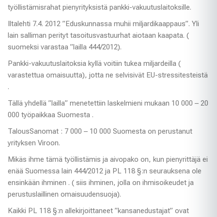
työllistämisrahat pienyrityksistä pankki-vakuutuslaitoksille.
Iltalehti 7.4. 2012 ”Eduskunnassa muhii miljardikaappaus”. Yli
lain salliman perityt tasoitusvastuurhat aiotaan kaapata. (
suomeksi varastaa ”lailla 444/2012).
Pankki-vakuutuslaitoksia kyllä voitiin tukea miljardeilla (
varastettua omaisuutta), jotta ne selvisivät EU-stressitesteistä
.
Tällä yhdellä ”lailla” menetettiin laskelmieni mukaan 10 000 – 20
000 työpaikkaa Suomesta .
TalousSanomat : 7 000 – 10 000 Suomesta on perustanut
yrityksen Viroon.
Mikäs ihme tämä työllistämis ja aivopako on, kun pienyrittäjä ei
enää Suomessa lain 444/2012 ja PL 118 §:n seurauksena ole
ensinkään ihminen . ( siis ihminen, jolla on ihmisoikeudet ja
perustuslaillinen omaisuudensuoja).
Kaikki PL 118 §:n allekirjoittaneet ”kansanedustajat” ovat