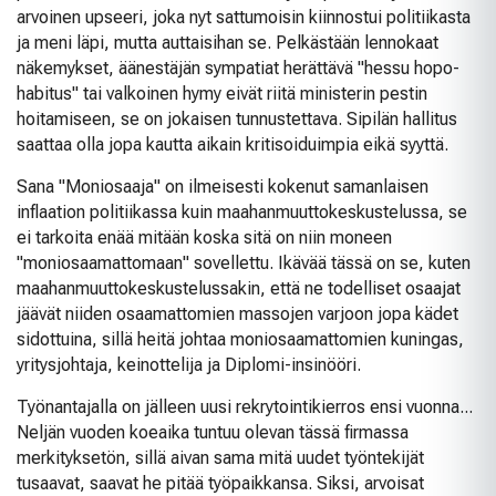
arvoinen upseeri, joka nyt sattumoisin kiinnostui politiikasta
ja meni läpi, mutta auttaisihan se. Pelkästään lennokaat
näkemykset, äänestäjän sympatiat herättävä "hessu hopo-
habitus" tai valkoinen hymy eivät riitä ministerin pestin
hoitamiseen, se on jokaisen tunnustettava. Sipilän hallitus
saattaa olla jopa kautta aikain kritisoiduimpia eikä syyttä.
Sana "Moniosaaja" on ilmeisesti kokenut samanlaisen
inflaation politiikassa kuin maahanmuuttokeskustelussa, se
ei tarkoita enää mitään koska sitä on niin moneen
"moniosaamattomaan" sovellettu. Ikävää tässä on se, kuten
maahanmuuttokeskustelussakin, että ne todelliset osaajat
jäävät niiden osaamattomien massojen varjoon jopa kädet
sidottuina, sillä heitä johtaa moniosaamattomien kuningas,
yritysjohtaja, keinottelija ja Diplomi-insinööri.
Työnantajalla on jälleen uusi rekrytointikierros ensi vuonna...
Neljän vuoden koeaika tuntuu olevan tässä firmassa
merkityksetön, sillä aivan sama mitä uudet työntekijät
tusaavat, saavat he pitää työpaikkansa. Siksi, arvoisat