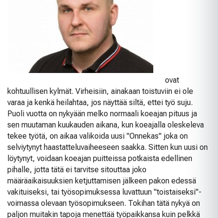
ovat
kohtuullisen kylmät. Virheisiin, ainakaan toistuviin ei ole
varaa ja kenkä heilahtaa, jos näyttää siltä, ettei työ suju.
Puoli vuotta on nykyään melko normaali koeajan pituus ja
sen muutaman kuukauden aikana, kun koeajalla oleskeleva
tekee työtä, on aikaa valikoida uusi "Onnekas" joka on
selviytynyt haastatteluvaiheeseen saakka. Sitten kun uusi on
löytynyt, voidaan koeajan puitteissa potkaista edellinen
pihalle, jotta tätä ei tarvitse sitouttaa joko
määräaikaisuuksien ketjuttamisen jälkeen pakon edessä
vakituiseksi, tai työsopimuksessa luvattuun "toistaiseksi"-
voimassa olevaan työsopimukseen. Tokihan tätä nykyä on
paljon muitakin tapoja menettää työpaikkansa kuin pelkkä