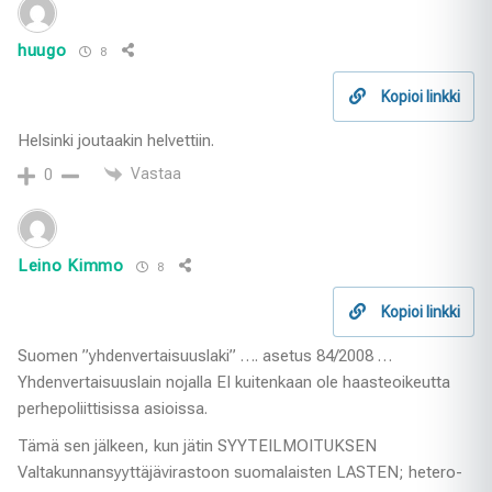
huugo
8
Kopioi linkki
Helsinki joutaakin helvettiin.
Vastaa
0
Leino Kimmo
8
Kopioi linkki
Suomen ”yhdenvertaisuuslaki” …. asetus 84/2008 …
Yhdenvertaisuuslain nojalla EI kuitenkaan ole haasteoikeutta
perhepoliittisissa asioissa.
Tämä sen jälkeen, kun jätin SYYTEILMOITUKSEN
Valtakunnansyyttäjävirastoon suomalaisten LASTEN; hetero-