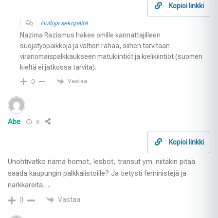
Kopioi linkki
Hulluja sekopäitä
Nazima Razismus hakee omille kannattajilleen
suojatyöpaikkoja ja valtion rahaa, siihen tarvitaan
viranomaispalkkaukseen matukiintiöt ja kielikiintiöt (suomen
kieltä ei jatkossa tarvita).
Vastaa
0
Abe
8
Kopioi linkki
Unohtivatko nämä homot, lesbot, transut ym. niitäkin pitää
saada kaupungin palkkalistoille? Ja tietysti feministejä ja
narkkareita….
Vastaa
0