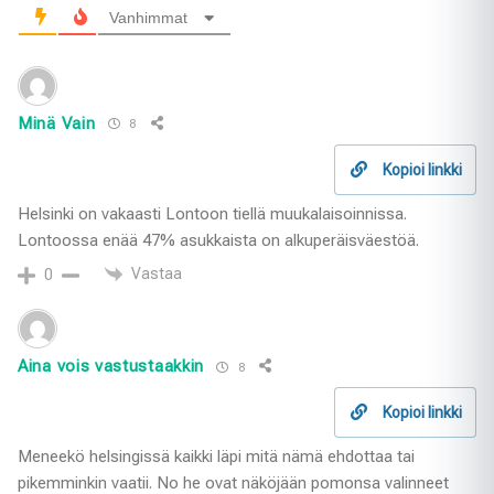
Vanhimmat
Minä Vain
8
Kopioi linkki
Helsinki on vakaasti Lontoon tiellä muukalaisoinnissa.
Lontoossa enää 47% asukkaista on alkuperäisväestöä.
Vastaa
0
Aina vois vastustaakkin
8
Kopioi linkki
Meneekö helsingissä kaikki läpi mitä nämä ehdottaa tai
pikemminkin vaatii. No he ovat näköjään pomonsa valinneet