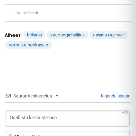
Jaa artikkeli
Aiheet:
helsinki
kaupunginhallitus
nasima razmyar
veronika honkasalo
Seuraa keskustelua
Kirjaudu sisään
4000
Ni