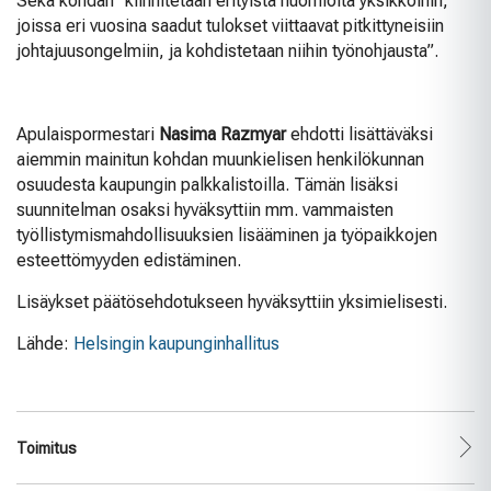
Sekä kohdan ”kiinnitetään erityistä huomioita yksikköihin,
joissa eri vuosina saadut tulokset viittaavat pitkittyneisiin
johtajuusongelmiin, ja kohdistetaan niihin työnohjausta”.
Apulaispormestari
Nasima Razmyar
ehdotti lisättäväksi
aiemmin mainitun kohdan muunkielisen henkilökunnan
osuudesta kaupungin palkkalistoilla. Tämän lisäksi
suunnitelman osaksi hyväksyttiin mm. vammaisten
työllistymismahdollisuuksien lisääminen ja työpaikkojen
esteettömyyden edistäminen.
Lisäykset päätösehdotukseen hyväksyttiin yksimielisesti.
Lähde:
Helsingin kaupunginhallitus
Toimitus