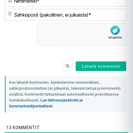
Sä
(pa
ei
jul
Kun lähetät kommentin, käsittelemme nimimerkkiäsi,
sähköpostiosoitettasi (ei julkaista), teknisiä tietoja ja kommentin
sisältöä. Kommentti tarkastetaan automaattisesti ja tarvittaessa
toimituksellisesti.
Lue tietosuojaseloste ja
kommentointiperiaatteet.
13
KOMMENTIT