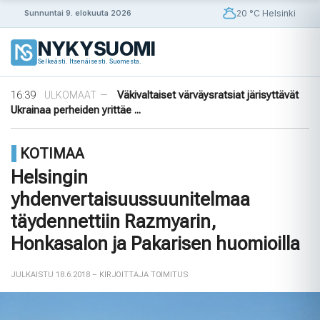
Siirry
20 °C Helsinki
Sunnuntai 9. elokuuta 2026
sisältöön
NYKYSUOMI
09:08
Rapujuhlat – Ruotsin loppukesän rituaali
VIIHDE
—
Selkeästi. Itsenäisesti. Suomesta.
19:48
Uusi valvontateknologia luo digitaalisen
ULKOMAAT
—
sormenjäljen ajoneuvon laitteista ...
16:39
Väkivaltaiset värväysratsiat järisyttävät
ULKOMAAT
—
Ukrainaa perheiden yrittäe ...
14:42
Norjalainen viikinkihauta avattiin
VIIHDE
—
12:38
Merenkurkku: Suomen muuttuva rannikko
VIIHDE
—
KOTIMAA
09:08
Rapujuhlat – Ruotsin loppukesän rituaali
VIIHDE
—
19:48
Uusi valvontateknologia luo digitaalisen
ULKOMAAT
—
Helsingin
sormenjäljen ajoneuvon laitteista ...
yhdenvertaisuussuunitelmaa
täydennettiin Razmyarin,
Honkasalon ja Pakarisen huomioilla
JULKAISTU 18.6.2018
– KIRJOITTAJA TOIMITUS