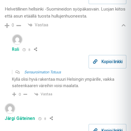
Helvetillinen hellsinki -Suomineidon syöpäkasvain. Luojan kiitos
että asun etäällä tuosta hullujenhuoneesta.
Vastaa
0
Roli
8
Kopioi linkki
Sensuroimaton Totuus
Kyllä olisi hyvä rakentaa muuri Helsingin ympärille, vaikka
sateenkaaren väreihin voisi maalata.
Vastaa
0
Järgi Gäteinen
8
Kopioi linkki