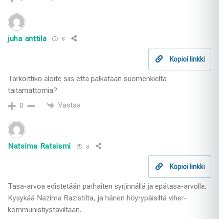
juha anttila
8
Kopioi linkki
Tarkoittiko aloite siis että palkataan suomenkieltä
taitamattomia?
Vastaa
0
Natsima Ratsismi
8
Kopioi linkki
Tasa-arvoa edistetään parhaiten syrjinnällä ja epätasa-arvolla.
Kysykää Nazima Razistilta, ja hänen höyrypäisiltä viher-
kommunistiystäviltään.