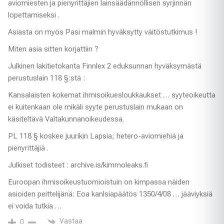
aviomiesten ja pienyrittäjien lainsäädännöllisen syrjinnän
lopettamiseksi .
Asiasta on myös Pasi malmin hyväksytty väitöstutkimus !
Miten asia sitten korjattiin ?
Julkinen lakitietokanta Finnlex 2 eduksunnan hyväksymästä
perustuslain 118 §:stä :
Kansalaisten kokemat ihmisoikuesloukkaukset … syyteoikeutta
ei kuitenkaan ole mikäli syyte perustuslain mukaan on
käsiteltävä Valtakunnanoikeudessa.
PL 118 § koskee juurikin Lapsia; hetero-aviomiehiä ja
pienyrittäjiä .
Julkiset todisteet : archive.is/kimmoleaks.fi
Euroopan ihmisoikeustuomioistuin on kimpassa näiden
asioiden peittelijänä: Eoa kanlsiapäätös 1350/4/08 … jääviyksiä
ei voida tutkia …
Vastaa
0