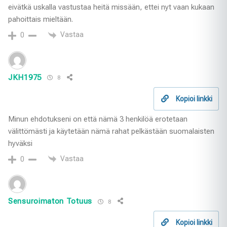
eivätkä uskalla vastustaa heitä missään, ettei nyt vaan kukaan
pahoittais mieltään.
Vastaa
0
JKH1975
8
Kopioi linkki
Minun ehdotukseni on että nämä 3 henkilöä erotetaan
välittömästi ja käytetään nämä rahat pelkästään suomalaisten
hyväksi
Vastaa
0
Sensuroimaton Totuus
8
Kopioi linkki