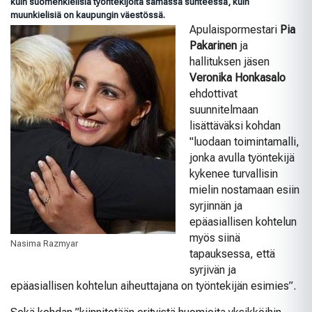
kuin suomenkielisiä työntekijöitä samassa suhteessa, kuin
muunkielisiä on kaupungin väestössä.
Apulaispormestari
Pia
Pakarinen
ja
hallituksen jäsen
Veronika Honkasalo
ehdottivat
suunnitelmaan
lisättäväksi kohdan
"luodaan toimintamalli,
jonka avulla työntekijä
kykenee turvallisin
mielin nostamaan esiin
syrjinnän ja
epäasiallisen kohtelun
myös siinä
Nasima Razmyar
tapauksessa, että
syrjivän ja
epäasiallisen kohtelun aiheuttajana on työntekijän esimies”.