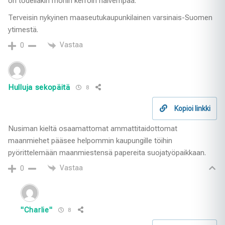
on todellakin monin kerroin halvempaa.
Terveisin nykyinen maaseutukaupunkilainen varsinais-Suomen
ytimestä.
Vastaa
0
Hulluja sekopäitä
8
Kopioi linkki
Nusiman kieltä osaamattomat ammattitaidottomat
maanmiehet pääsee helpommin kaupungille töihin
pyörittelemään maanmiestensä papereita suojatyöpaikkaan.
Vastaa
0
"Charlie"
8