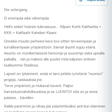
Die untergang.
Ei enempää eikä vähempää.
Hell’s sinkin’ holesin tulevaisuus… Kiljuen Kohti Kalifaattia =
KKK = Kalifaatti Kahelien Klaani.
Onneksi muutin perheeni kera tovi sitten terveempään ja
turvallisempaan ympäristöön. Samat duunit sujuu etänä.
Asunto on monikertaisesti hienompi ja suurempi sekä upealla
paikalla… niin ja maksoi alle puolet mitä kälyinen entinen
luukkumme Stadissa.
Lapset on tykänneet, enää ei tarvi pelätä ryöstäviä ”nuoriso”
jengejä, raiskauksia jne.
Terve ympäristö ja mukavat kaverit. Paljon
harrastusmahdollisuuksia ja se LUONTO! sitä on ja sinne
pääsee… kävellen.
Kaikki paremmin ja rahaa jää säästettäväksi asti kun eläminen