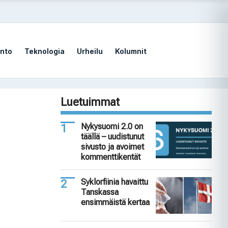
nto
Teknologia
Urheilu
Kolumnit
Luetuimmat
Nykysuomi 2.0 on
täällä – uudistunut
sivusto ja avoimet
kommenttikentät
Syklorfiinia havaittu
Tanskassa
ensimmäistä kertaa