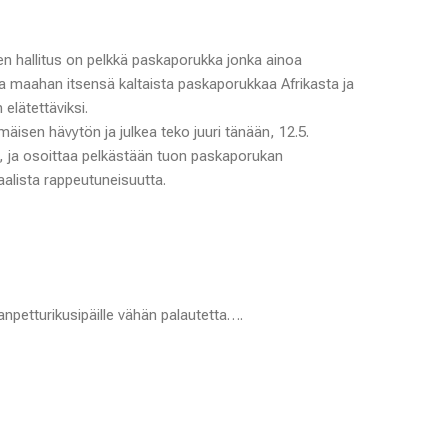
n hallitus on pelkkä paskaporukka jonka ainoa
maahan itsensä kaltaista paskaporukkaa Afrikasta ja
elätettäviksi.
mäisen hävytön ja julkea teko juuri tänään, 12.5.
 ja osoittaa pelkästään tuon paskaporukan
aalista rappeutuneisuutta.
anpetturikusipäille vähän palautetta….