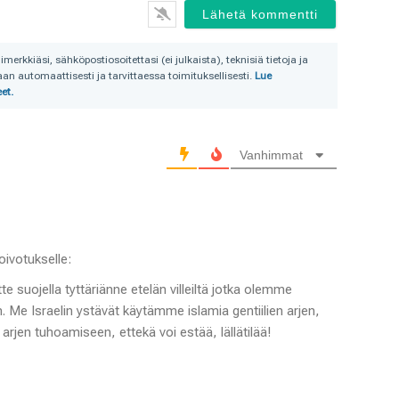
rkkiäsi, sähköpostiosoitettasi (ei julkaista), teknisiä tietoja ja
n automaattisesti ja tarvittaessa toimituksellisesti.
Lue
et.
Vanhimmat
ivotukselle:
atte suojella tyttäriänne etelän villeiltä jotka olemme
 Me Israelin ystävät käytämme islamia gentiilien arjen,
a arjen tuhoamiseen, ettekä voi estää, lällätilää!