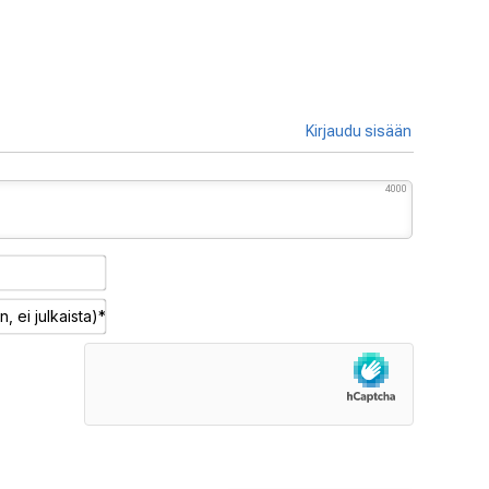
Kirjaudu sisään
4000
Nimimerkki*
Sähköposti
(pakollinen,
ei
julkaista)*