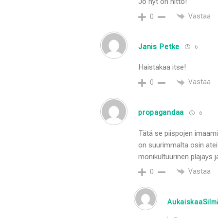
Jo nyt on hitto!
Vastaa
0
Janis Petke
6
Haistakaa itse!
Vastaa
0
propagandaa
6
Tätä se piispojen imaami
on suurimmalta osin atei
monikultuurinen pläjäys ja
Vastaa
0
AukaiskaaSil