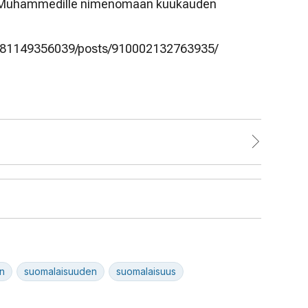
iin Muhammedille nimenomaan kuukauden
081149356039/posts/910002132763935/
n
suomalaisuuden
suomalaisuus