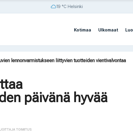
19 °C Helsinki
Kotimaa
Ulkomaat
Luo
äntyy Suomessa
on aina ollut Euroopan tuhoaminen”
uvien lennonvarmistukseen liittyvien tuotteiden vientivalvontaa
iljardin euron sopimuksen
MS- ja PrSM-varastot hupenevat
ottaa
äntyy Suomessa
den päivänä hyvää
on aina ollut Euroopan tuhoaminen”
RJOITTAJA TOIMITUS