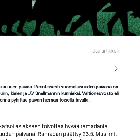
Jaa artikkeli
laisuuden päivää. Perinteisesti suomalaisuuden päivänä on
uurin, kielen ja J.V Snellmannin kunniaksi. Valtioneuvosto eli
onna pyhittää päivän hieman toisella tavalla...
s katsoi asiakseen toivottaa hyvää ramadania
uden päivänä. Ramadan päättyy 23.5. Muslimit