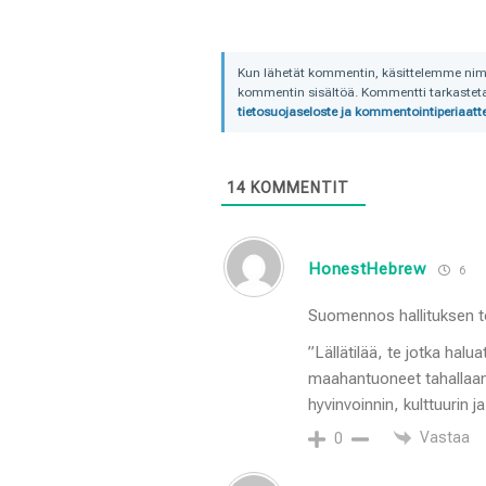
Kun lähetät kommentin, käsittelemme nimime
kommentin sisältöä. Kommentti tarkastetaa
tietosuojaseloste ja kommentointiperiaatte
14
KOMMENTIT
HonestHebrew
6
Suomennos hallituksen to
”Lällätilää, te jotka halu
maahantuoneet tahallaan.
hyvinvoinnin, kulttuurin j
Vastaa
0