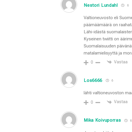
Nestori Lundahl
6
Valtioneuvosto eli Suome
päämäämäärä on raahata 
Lähi-idästä suomalaisten 
Kyseinen twiitti on äärim
Suomalaisuuden päivänä,
matalamielisyyttä ja mor
Vastaa
0
Los6666
6
lähti valtioneuvoston ma
Vastaa
0
Mika Koivuporras
6