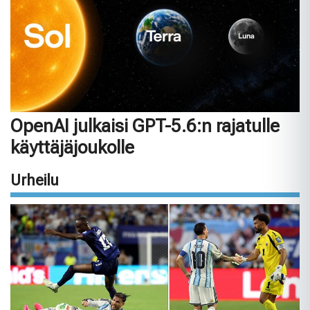
OpenAI julkaisi GPT-5.6:n rajatulle
käyttäjäjoukolle
Urheilu