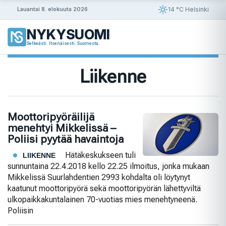
Siirry
14 °C Helsinki
Lauantai 8. elokuuta 2026
sisältöön
NYKYSUOMI
Selkeästi. Itsenäisesti. Suomesta.
Liikenne
Moottoripyöräilijä
menehtyi Mikkelissä –
Poliisi pyytää havaintoja
Hätäkeskukseen tuli
LIIKENNE
sunnuntaina 22.4.2018 kello 22.25 ilmoitus, jonka mukaan
Mikkelissä Suurlahdentien 2993 kohdalta oli löytynyt
kaatunut moottoripyörä sekä moottoripyörän lähettyviltä
ulkopaikkakuntalainen 70-vuotias mies menehtyneenä.
Poliisin