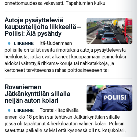
onnettomuudessa vakavasti. Tapahtumien kulku
Autoja pysäytteleviä
kaupustelijoita liikkeellä –
Poliisi: Älä pysähdy
Itä-Uudenmaan
LIIKENNE
poliisille on tullut useita ilmoituksia autoja pysäyttelevistä
henkilöistä, jotka ovat alkaneet kauppaamaan esimerkiksi
aidoksi väitettyjä rihkama-koruja tai nahkatakkeja, ja
kertoneet tarvitsevansa rahaa polttoaineeseen tai
Rovaniemen
Jätkänkynttilän sillalla
neljän auton kolari
Torstai-iltapäivällä
LIIKENNE
ennen klo 18 poliisi sai tehtävän Jätkänkynttilän sillalle
jossa oli tapahtunut 4 henkilöauton välinen kolari. Poliisin
saavuttua paikalle selvisi että kyseessä oli ns. ketjukolari,