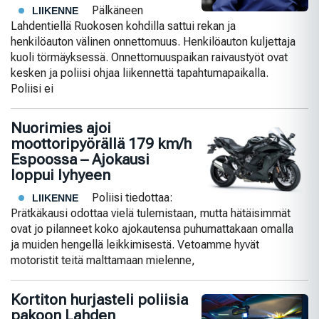
Pälkäneen
LIIKENNE
Lahdentiellä Ruokosen kohdilla sattui rekan ja
henkilöauton välinen onnettomuus. Henkilöauton kuljettaja
kuoli törmäyksessä. Onnettomuuspaikan raivaustyöt ovat
kesken ja poliisi ohjaa liikennettä tapahtumapaikalla.
Poliisi ei
Nuorimies ajoi
moottoripyörällä 179 km/h
Espoossa – Ajokausi
loppui lyhyeen
Poliisi tiedottaa:
LIIKENNE
Prätkäkausi odottaa vielä tulemistaan, mutta hätäisimmät
ovat jo pilanneet koko ajokautensa puhumattakaan omalla
ja muiden hengellä leikkimisestä. Vetoamme hyvät
motoristit teitä malttamaan mielenne,
Kortiton hurjasteli poliisia
pakoon Lahden