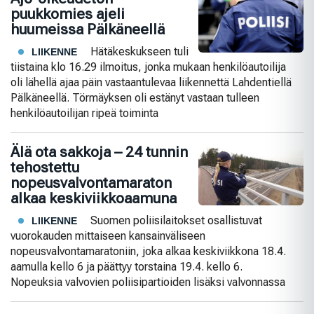
puukkomies ajeli
huumeissa Pälkäneellä
Hätäkeskukseen tuli
LIIKENNE
tiistaina klo 16.29 ilmoitus, jonka mukaan henkilöautoilija
oli lähellä ajaa päin vastaantulevaa liikennettä Lahdentiellä
Pälkäneellä. Törmäyksen oli estänyt vastaan tulleen
henkilöautoilijan ripeä toiminta
Älä ota sakkoja – 24 tunnin
tehostettu
nopeusvalvontamaraton
alkaa keskiviikkoaamuna
Suomen poliisilaitokset osallistuvat
LIIKENNE
vuorokauden mittaiseen kansainväliseen
nopeusvalvontamaratoniin, joka alkaa keskiviikkona 18.4.
aamulla kello 6 ja päättyy torstaina 19.4. kello 6.
Nopeuksia valvovien poliisipartioiden lisäksi valvonnassa