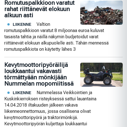
Romutuspalkkioon varatut
rahat riittänevät elokuun
alkuun asti
Valtion
LIIKENNE
romutuspalkkioon varatut 8 miljoonaa euroa kuluvat
tasaista tahtia ja näillä näkymin budjetoidut varat
riittänevät elokuun alkupuolelle asti. Tähän mennessä
romutuspalkkiota on käytetty lähes 3
Kevytmoottoripyöräilijä
loukkaantui vakavasti
törmättyään mönkijään
Nummelan mopomiitissä
Nummelassa Veikkointien ja
LIIKENNE
Kuskinkierroksen risteyksessä sattui lauantaina
14.04.2018 iltakuuden jälkeen vakava
liikenneonnettomuus, jossa osallisena olivat
kevytmoottoripyörä ja traktorimönkijä.
Kevytmoottoripyörän kuljettaja loukkaantui