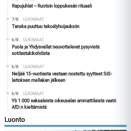
Rapujuhlat – Ruotsin loppukesän rituaali
7/8
ULKOMAAT
Tanska puuttuu tekoälyhuijauksiin
6/8
ULKOMAAT
Puola ja Yhdysvallat neuvottelevat pysyvistä
sotilastukikohdista
6/8
ULKOMAAT
Neljää 15-vuotiasta vastaan nostettu syytteet SiS-
laitoksen mellakan jälkeen
6/8
ULKOMAAT
Yli 1 000 saksalaista oikeusalan ammattilaista vaatii
AfD:n kieltämistä
Luonto