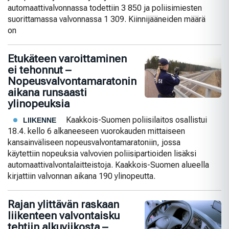
automaattivalvonnassa todettiin 3 850 ja poliisimiesten
suorittamassa valvonnassa 1 309. Kiinnijääneiden määrä
on
Etukäteen varoittaminen
ei tehonnut –
Nopeusvalvontamaratonin
aikana runsaasti
ylinopeuksia
Kaakkois-Suomen poliisilaitos osallistui
LIIKENNE
18.4. kello 6 alkaneeseen vuorokauden mittaiseen
kansainväliseen nopeusvalvontamaratoniin, jossa
käytettiin nopeuksia valvovien poliisipartioiden lisäksi
automaattivalvontalaitteistoja. Kaakkois-Suomen alueella
kirjattiin valvonnan aikana 190 ylinopeutta.
Rajan ylittävän raskaan
liikenteen valvontaisku
tehtiin alkuviikosta –