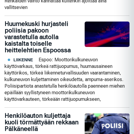
Renkaiden vaihto kannattaa kuitenkin ajoittaa aina
vallitsevien
Huumekuski hurjasteli
poliisia pakoon
varastetulla autolla
kaistalta toiselle
heittelehtien Espoossa
Espoo: Moottorikulkuneuvon
LIIKENNE
käyttövarkaus, törkeä rattijuopumus, huumausaineen
käyttörikos, törkeä liikenneturvallisuuden vaarantaminen,
kulkuneuvon kuljettaminen oikeudetta, ampuma-aserikos.
Poliisipartiota anastetulla henkilöautolla paenneen miehen
epäillään syyllistyneen moottorikulkuneuvon
käyttövarkauteen, törkeään rattijuopumukseen,
Henkilöauton kuljettaja
kuoli törmättyään rekkaan
Pälkäneellä