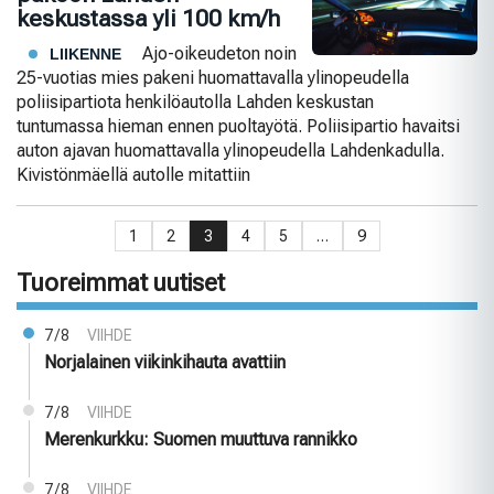
keskustassa yli 100 km/h
Ajo-oikeudeton noin
LIIKENNE
25-vuotias mies pakeni huomattavalla ylinopeudella
poliisipartiota henkilöautolla Lahden keskustan
tuntumassa hieman ennen puoltayötä. Poliisipartio havaitsi
auton ajavan huomattavalla ylinopeudella Lahdenkadulla.
Kivistönmäellä autolle mitattiin
1
2
3
4
5
…
9
Tuoreimmat uutiset
7/8
VIIHDE
Norjalainen viikinkihauta avattiin
7/8
VIIHDE
Merenkurkku: Suomen muuttuva rannikko
7/8
VIIHDE