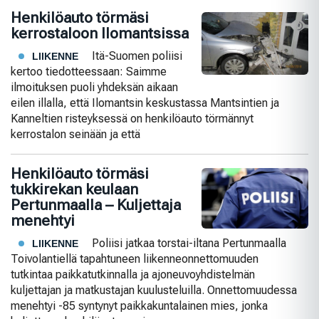
Henkilöauto törmäsi
kerrostaloon Ilomantsissa
Itä-Suomen poliisi
LIIKENNE
kertoo tiedotteessaan: Saimme
ilmoituksen puoli yhdeksän aikaan
eilen illalla, että Ilomantsin keskustassa Mantsintien ja
Kanneltien risteyksessä on henkilöauto törmännyt
kerrostalon seinään ja että
Henkilöauto törmäsi
tukkirekan keulaan
Pertunmaalla – Kuljettaja
menehtyi
Poliisi jatkaa torstai-iltana Pertunmaalla
LIIKENNE
Toivolantiellä tapahtuneen liikenneonnettomuuden
tutkintaa paikkatutkinnalla ja ajoneuvoyhdistelmän
kuljettajan ja matkustajan kuulusteluilla. Onnettomuudessa
menehtyi -85 syntynyt paikkakuntalainen mies, jonka