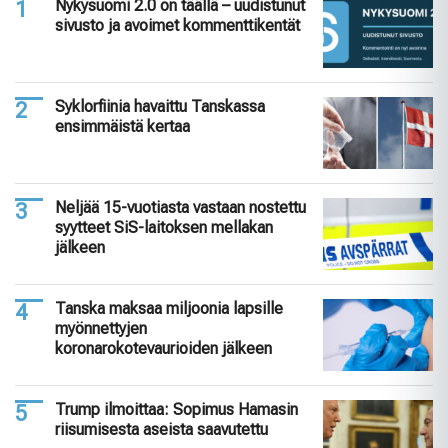
Nykysuomi 2.0 on täällä – uudistunut
sivusto ja avoimet kommenttikentät
Syklorfiinia havaittu Tanskassa
ensimmäistä kertaa
Neljää 15-vuotiasta vastaan nostettu
syytteet SiS-laitoksen mellakan
jälkeen
Tanska maksaa miljoonia lapsille
myönnettyjen
koronarokotevaurioiden jälkeen
Trump ilmoittaa: Sopimus Hamasin
riisumisesta aseista saavutettu