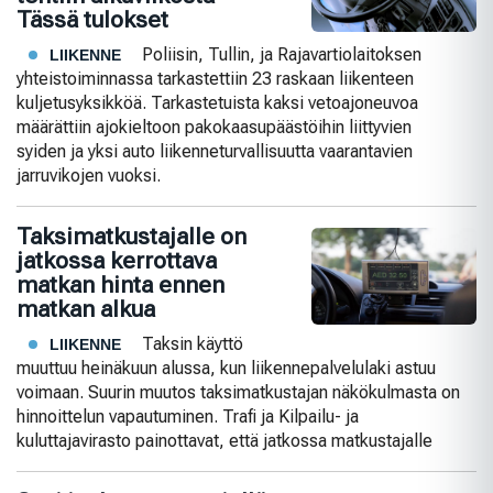
Tässä tulokset
Poliisin, Tullin, ja Rajavartiolaitoksen
LIIKENNE
yhteistoiminnassa tarkastettiin 23 raskaan liikenteen
kuljetusyksikköä. Tarkastetuista kaksi vetoajoneuvoa
määrättiin ajokieltoon pakokaasupäästöihin liittyvien
syiden ja yksi auto liikenneturvallisuutta vaarantavien
jarruvikojen vuoksi.
Taksimatkustajalle on
jatkossa kerrottava
matkan hinta ennen
matkan alkua
Taksin käyttö
LIIKENNE
muuttuu heinäkuun alussa, kun liikennepalvelulaki astuu
voimaan. Suurin muutos taksimatkustajan näkökulmasta on
hinnoittelun vapautuminen. Trafi ja Kilpailu- ja
kuluttajavirasto painottavat, että jatkossa matkustajalle