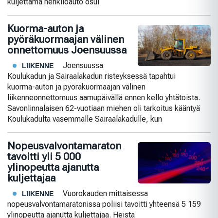
kuljettama henkilöauto osui
Kuorma-auton ja
pyöräkuormaajan välinen
onnettomuus Joensuussa
Joensuussa
LIIKENNE
Koulukadun ja Sairaalakadun risteyksessä tapahtui
kuorma-auton ja pyöräkuormaajan välinen
liikenneonnettomuus aamupäivällä ennen kello yhtätoista.
Savonlinnalaisen 62-vuotiaan miehen oli tarkoitus kääntyä
Koulukadulta vasemmalle Sairaalakadulle, kun
Nopeusvalvontamaraton
tavoitti yli 5 000
ylinopeutta ajanutta
kuljettajaa
Vuorokauden mittaisessa
LIIKENNE
nopeusvalvontamaratonissa poliisi tavoitti yhteensä 5 159
ylinopeutta ajanutta kuljettajaa. Heistä