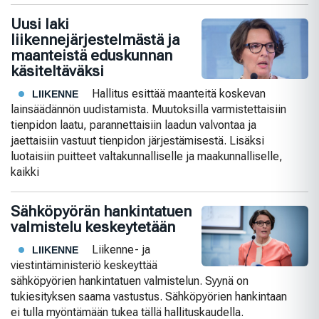
Uusi laki
liikennejärjestelmästä ja
maanteistä eduskunnan
käsiteltäväksi
Hallitus esittää maanteitä koskevan
LIIKENNE
lainsäädännön uudistamista. Muutoksilla varmistettaisiin
tienpidon laatu, parannettaisiin laadun valvontaa ja
jaettaisiin vastuut tienpidon järjestämisestä. Lisäksi
luotaisiin puitteet valtakunnalliselle ja maakunnalliselle,
kaikki
Sähköpyörän hankintatuen
valmistelu keskeytetään
Liikenne- ja
LIIKENNE
viestintäministeriö keskeyttää
sähköpyörien hankintatuen valmistelun. Syynä on
tukiesityksen saama vastustus. Sähköpyörien hankintaan
ei tulla myöntämään tukea tällä hallituskaudella.