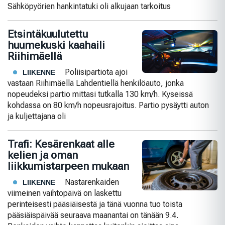
Sähköpyörien hankintatuki oli alkujaan tarkoitus
Etsintäkuulutettu
huumekuski kaahaili
Riihimäellä
Poliisipartiota ajoi
LIIKENNE
vastaan Riihimäellä Lahdentiellä henkilöauto, jonka
nopeudeksi partio mittasi tutkalla 130 km/h. Kyseissä
kohdassa on 80 km/h nopeusrajoitus. Partio pysäytti auton
ja kuljettajana oli
Trafi: Kesärenkaat alle
kelien ja oman
liikkumistarpeen mukaan
Nastarenkaiden
LIIKENNE
viimeinen vaihtopäivä on laskettu
perinteisesti pääsiäisestä ja tänä vuonna tuo toista
pääsiäispäivää seuraava maanantai on tänään 9.4.