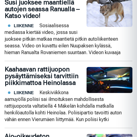
Susi juoksee maantiellä
autojen seassa Ranualla –
Katso video!
Sosiaalisessa
LIIKENNE
mediassa kiertää video, jossa susi
juoksee pitkän matkaa maantietä pitkin autoliikenteen
seassa. Video on kuvattu eilen Nuupaksen kylässä,
hieman Ranualta Rovaniemen suuntaan. Videon kuvaaja
Kaahaavan rattijuopon
pysäyttämiseksi tarvittiin
piikkimattoa Heinolassa
Keskiviikkona
LIIKENNE
aamuyöllä poliisi sai ilmoituksen mahdollisesta
rattijuoposta valtatiellä 4 Mäkelän kohdalla matkalla
henkilöautolla kohti Heinolaa. Poliisipartio tavoitti auton
vähän ennen Vierumäen liittymää. Kun poliisi kytki
Ajo-oikeudeton