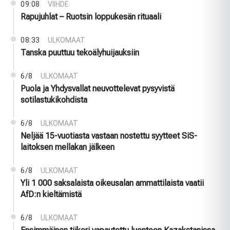
09:08
VIIHDE
Rapujuhlat – Ruotsin loppukesän rituaali
08:33
ULKOMAAT
Tanska puuttuu tekoälyhuijauksiin
6/8
ULKOMAAT
Puola ja Yhdysvallat neuvottelevat pysyvistä
sotilastukikohdista
6/8
ULKOMAAT
Neljää 15-vuotiasta vastaan nostettu syytteet SiS-
laitoksen mellakan jälkeen
6/8
ULKOMAAT
Yli 1 000 saksalaista oikeusalan ammattilaista vaatii
AfD:n kieltämistä
6/8
ULKOMAAT