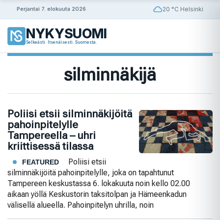
Siirry
20 °C Helsinki
Perjantai 7. elokuuta 2026
sisältöön
NYKYSUOMI
Selkeästi. Itsenäisesti. Suomesta.
silminnäkijä
Poliisi etsii silminnäkijöitä
pahoinpitelylle
Tampereella – uhri
kriittisessä tilassa
Poliisi etsii
FEATURED
silminnäkijöitä pahoinpitelylle, joka on tapahtunut
Tampereen keskustassa 6. lokakuuta noin kello 02.00
aikaan yöllä Keskustorin taksitolpan ja Hämeenkadun
välisellä alueella. Pahoinpitelyn uhrilla, noin