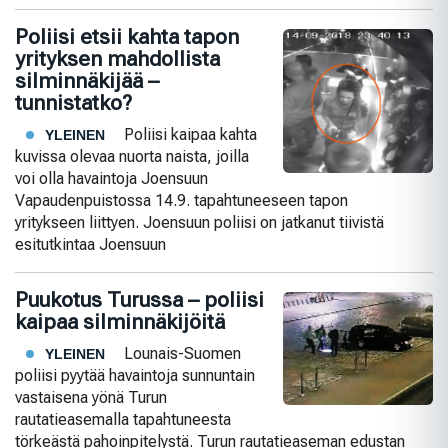
Poliisi etsii kahta tapon
yrityksen mahdollista
silminnäkijää –
tunnistatko?
Poliisi kaipaa kahta
YLEINEN
kuvissa olevaa nuorta naista, joilla
voi olla havaintoja Joensuun
Vapaudenpuistossa 14.9. tapahtuneeseen tapon
yritykseen liittyen. Joensuun poliisi on jatkanut tiivistä
esitutkintaa Joensuun
Puukotus Turussa – poliisi
kaipaa silminnäkijöitä
Lounais-Suomen
YLEINEN
poliisi pyytää havaintoja sunnuntain
vastaisena yönä Turun
rautatieasemalla tapahtuneesta
törkeästä pahoinpitelystä. Turun rautatieaseman edustan