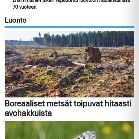
Ensimmäinen tiikeri vapautettu luontoon Kazakstanissa
70 vuoteen
Luonto
Boreaaliset metsät toipuvat hitaasti
avohakkuista