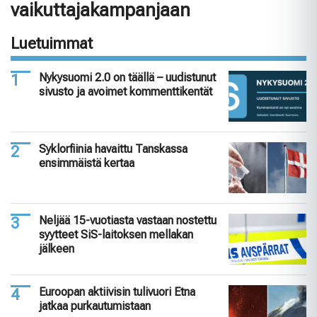
vaikuttajakampanjaan
Luetuimmat
Nykysuomi 2.0 on täällä – uudistunut
sivusto ja avoimet kommenttikentät
Syklorfiinia havaittu Tanskassa
ensimmäistä kertaa
Neljää 15-vuotiasta vastaan nostettu
syytteet SiS-laitoksen mellakan
jälkeen
Euroopan aktiivisin tulivuori Etna
jatkaa purkautumistaan