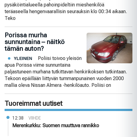
pysäköintialueella pahoinpideltiin mieshenkilöä
teräaseella hengenvaarallisin seurauksin klo 00:34 aikaan.
Teko
Porissa murha
sunnuntaina – näitkö
tämän auton?
Poliisi toivoo yleisön
YLEINEN
apua Porissa viime sunnuntaina
paljastuneen murhana tutkittavan henkirikoksen tutkintaan.
Tekoon epäillään liittyvän tummanpunainen vuoden 2000
mallia oleva Nissan Almera -henkilöauto. Poliisi on
Tuoreimmat uutiset
12:38
VIIHDE
Merenkurkku: Suomen muuttuva rannikko