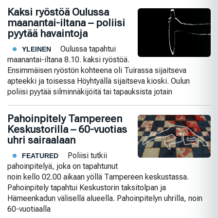
Kaksi ryöstöä Oulussa
maanantai-iltana – poliisi
pyytää havaintoja
Oulussa tapahtui
YLEINEN
maanantai-iltana 8.10. kaksi ryöstöä.
Ensimmäisen ryöstön kohteena oli Tuirassa sijaitseva
apteekki ja toisessa Höyhtyällä sijaitseva kioski. Oulun
poliisi pyytää silminnäkijöitä tai tapauksista jotain
Pahoinpitely Tampereen
Keskustorilla – 60-vuotias
uhri sairaalaan
Poliisi tutkii
FEATURED
pahoinpitelyä, joka on tapahtunut
noin kello 02.00 aikaan yöllä Tampereen keskustassa.
Pahoinpitely tapahtui Keskustorin taksitolpan ja
Hämeenkadun välisellä alueella. Pahoinpitelyn uhrilla, noin
60-vuotiaalla