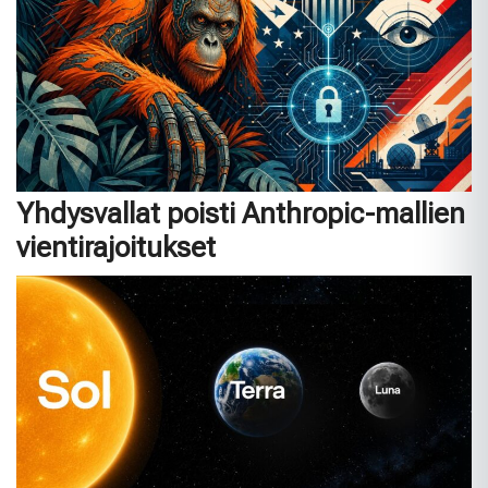
Yhdysvallat poisti Anthropic-mallien
vientirajoitukset