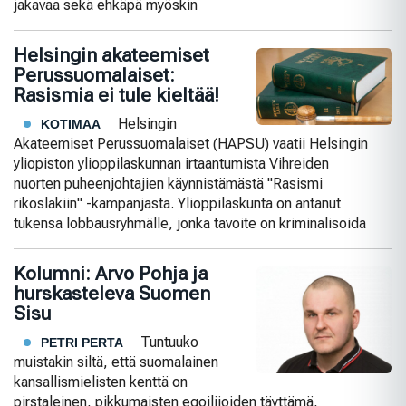
jakavaa sekä ehkäpä myöskin
Helsingin akateemiset
Perussuomalaiset:
Rasismia ei tule kieltää!
Helsingin
KOTIMAA
Akateemiset Perussuomalaiset (HAPSU) vaatii Helsingin
yliopiston ylioppilaskunnan irtaantumista Vihreiden
nuorten puheenjohtajien käynnistämästä "Rasismi
rikoslakiin" -kampanjasta. Ylioppilaskunta on antanut
tukensa lobbausryhmälle, jonka tavoite on kriminalisoida
Kolumni: Arvo Pohja ja
hurskasteleva Suomen
Sisu
Tuntuuko
PETRI PERTA
muistakin siltä, että suomalainen
kansallismielisten kenttä on
pirstaleinen, pikkumaisten egoilijoiden täyttämä,