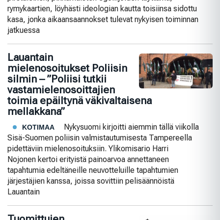
rymykaartien, löyhästi ideologian kautta toisiinsa sidottu
kasa, jonka aikaansaannokset tulevat nykyisen toiminnan
jatkuessa
Lauantain
mielenosoitukset Poliisin
silmin – ”Poliisi tutkii
vastamielenosoittajien
toimia epäiltynä väkivaltaisena
mellakkana”
Nykysuomi kirjoitti aiemmin tällä viikolla
KOTIMAA
Sisä-Suomen poliisin valmistautumisesta Tampereella
pidettäviin mielenosoituksiin. Ylikomisario Harri
Nojonen kertoi erityistä painoarvoa annettaneen
tapahtumia edeltäneille neuvotteluille tapahtumien
järjestäjien kanssa, joissa sovittiin pelisäännöistä
Lauantain
Tuomittujen