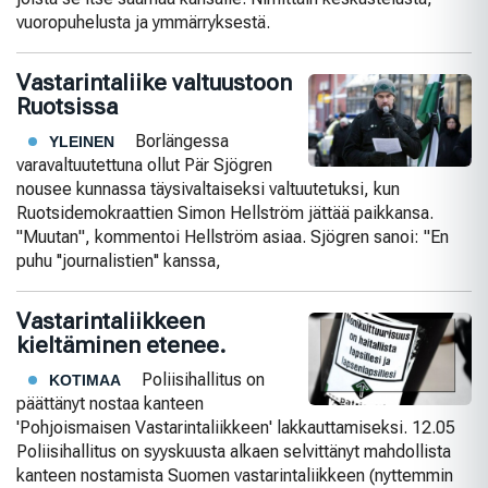
vuoropuhelusta ja ymmärryksestä.
Vastarintaliike valtuustoon
Ruotsissa
Borlängessa
YLEINEN
varavaltuutettuna ollut Pär Sjögren
nousee kunnassa täysivaltaiseksi valtuutetuksi, kun
Ruotsidemokraattien Simon Hellström jättää paikkansa.
"Muutan", kommentoi Hellström asiaa. Sjögren sanoi: "En
puhu ''journalistien'' kanssa,
Vastarintaliikkeen
kieltäminen etenee.
Poliisihallitus on
KOTIMAA
päättänyt nostaa kanteen
'Pohjoismaisen Vastarintaliikkeen' lakkauttamiseksi. 12.05
Poliisihallitus on syyskuusta alkaen selvittänyt mahdollista
kanteen nostamista Suomen vastarintaliikkeen (nyttemmin