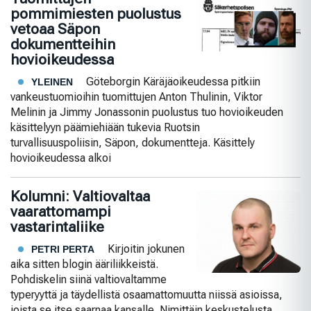
pommimiesten puolustus
vetoaa Säpon
dokumentteihin
hovioikeudessa
Göteborgin Käräjäoikeudessa pitkiin
YLEINEN
vankeustuomioihin tuomittujen Anton Thulinin, Viktor
Melinin ja Jimmy Jonassonin puolustus tuo hovioikeuden
käsittelyyn päämiehiään tukevia Ruotsin
turvallisuuspoliisin, Säpon, dokumentteja. Käsittely
hovioikeudessa alkoi
Kolumni: Valtiovaltaa
vaarattomampi
vastarintaliike
Kirjoitin jokunen
PETRI PERTA
aika sitten blogin ääriliikkeistä.
Pohdiskelin siinä valtiovaltamme
typeryyttä ja täydellistä osaamattomuutta niissä asioissa,
joista se itse saarnaa kansalle. Nimittäin keskustelusta,