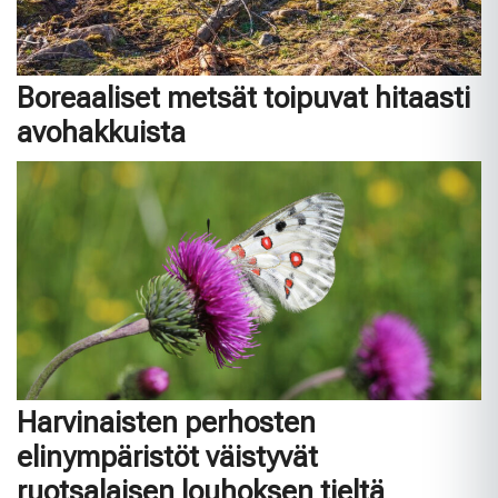
Boreaaliset metsät toipuvat hitaasti
avohakkuista
Harvinaisten perhosten
elinympäristöt väistyvät
ruotsalaisen louhoksen tieltä