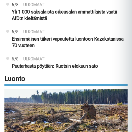
6/8
ULKOMAAT
Yli 1 000 saksalaista oikeusalan ammattilaista vaatii
AfD:n kieltämistä
6/8
ULKOMAAT
Ensimmäinen tiikeri vapautettu luontoon Kazakstanissa
70 vuoteen
6/8
ULKOMAAT
Puutarhasta pöytään: Ruotsin elokuun sato
Luonto