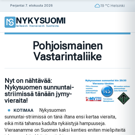
Siirry
19 °C Helsinki
Perjantai 7. elokuuta 2026
sisältöön
NYKYSUOMI
Selkeästi. Itsenäisesti. Suomesta.
Pohjoismainen
Vastarintaliike
Nyt on nähtävää:
Nykysuomen sunnuntai-
striimissä tänään jymy-
vieraita!
Nykysuomen
KOTIMAA
sunnuntai-striimissä on tänä iltana ensi kertaa vieraita,
eikä mitä tahansa kadulta nykäistyjä hampuuseja.
Vieraanamme on Suomen kaksi kenties eniten mielipiteitä