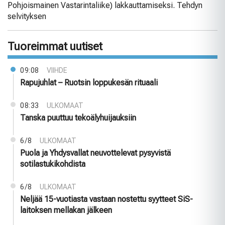
Pohjoismainen Vastarintaliike) lakkauttamiseksi. Tehdyn
selvityksen
Tuoreimmat uutiset
09:08
VIIHDE
Rapujuhlat – Ruotsin loppukesän rituaali
08:33
ULKOMAAT
Tanska puuttuu tekoälyhuijauksiin
6/8
ULKOMAAT
Puola ja Yhdysvallat neuvottelevat pysyvistä
sotilastukikohdista
6/8
ULKOMAAT
Neljää 15-vuotiasta vastaan nostettu syytteet SiS-
laitoksen mellakan jälkeen