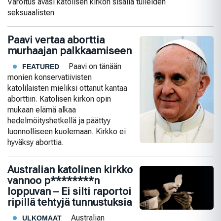
Varoitus avasi katolisen kirkon sisällä tulleiden
seksuaalisten
Paavi vertaa aborttia
murhaajan palkkaamiseen
Paavi on tänään
FEATURED
monien konservatiivisten
katolilaisten mieliksi ottanut kantaa
aborttiin. Katolisen kirkon opin
mukaan elämä alkaa
hedelmöityshetkellä ja päättyy
luonnolliseen kuolemaan. Kirkko ei
hyväksy aborttia.
Australian katolinen kirkko
vannoo p********n
loppuvan – Ei silti raportoi
ripillä tehtyjä tunnustuksia
Australian
ULKOMAAT