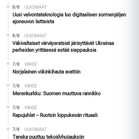
8/8
ULKOMAAT
Uusi valvontateknologia luo digitaalisen sormenjäljen
ajoneuvon laitteista
8/8
ULKOMAAT
Väkivaltaiset värväysratsiat järisyttävät Ukrainaa
perheiden yrittäessä estää sieppauksia
7/8
VIIHDE
Norjalainen viikinkihauta avattiin
7/8
VIIHDE
Merenkurkku: Suomen muuttuva rannikko
7/8
VIIHDE
Rapujuhlat – Ruotsin loppukesän rituaali
7/8
ULKOMAAT
Tanska puuttuu tekoälyhuijauksiin