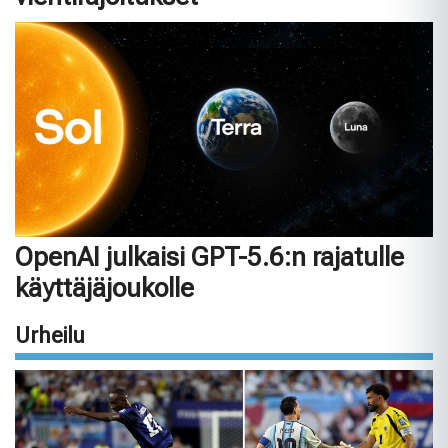
OpenAI julkaisi GPT-5.6:n rajatulle
käyttäjäjoukolle
Urheilu