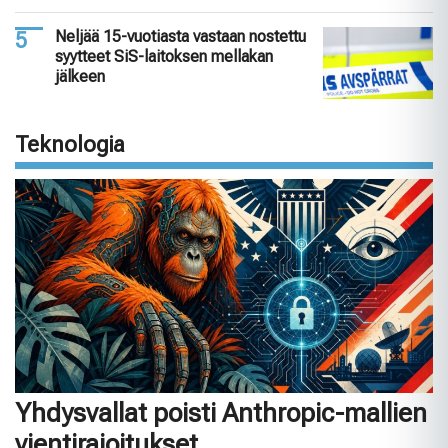
Neljää 15-vuotiasta vastaan nostettu
syytteet SiS-laitoksen mellakan
jälkeen
Teknologia
Yhdysvallat poisti Anthropic-mallien
vientirajoitukset