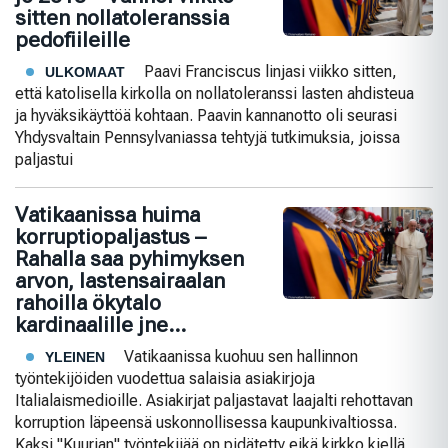
sitten nollatoleranssia
pedofiileille
Paavi Franciscus linjasi viikko sitten,
ULKOMAAT
että katolisella kirkolla on nollatoleranssi lasten ahdisteua
ja hyväksikäyttöä kohtaan. Paavin kannanotto oli seurasi
Yhdysvaltain Pennsylvaniassa tehtyjä tutkimuksia, joissa
paljastui
Vatikaanissa huima
korruptiopaljastus –
Rahalla saa pyhimyksen
arvon, lastensairaalan
rahoilla ökytalo
kardinaalille jne…
Vatikaanissa kuohuu sen hallinnon
YLEINEN
työntekijöiden vuodettua salaisia asiakirjoja
Italialaismedioille. Asiakirjat paljastavat laajalti rehottavan
korruption läpeensä uskonnollisessa kaupunkivaltiossa.
Kaksi "Kuurian" työntekijää on pidätetty eikä kirkko kiellä