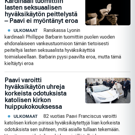
Kardinaali tuomittiin
lasten seksuaalisen
hyväksikäytön peittelystä
– Paavi ei myöntänyt eroa
Ranskassa Lyonin
ULKOMAAT
kardinaali Phillippe Barbarin tuomittiin puolen vuoden
ehdonalaiseen vankeustuomioon tämän tietoisesti
peiteltyä lasten seksuaalista hyväksikäyttöä
toimialueellaan. Barbarin pyysi paavilta eroa, mutta tämä
kieltäytyi eroa
Paavi varoitti
hyväksikäytön uhreja
korkeista odotuksista
katolisen kirkon
huippukokouksessa
82 vuotias Paavi Franciscus varoitti
ULKOMAAT
katolisen kirkon piirissä hyväksikäytettyjä liian korkeista
odotuksista sen suhteen, mitä asialle tullaan tekemään.