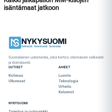
isäntämaat jatkoon
NYKYSUOMI
Selkeästi. Itsenäisesti. Suomesta.
Suomalainen uutismedia, joka kertoo olennaisen selkeästi
ja itsenäisesti.
UUTISET
AIHEET
Kotimaa
Luonto
Ulkomaat
Teknologia
Urheilu
Kolumnit
NYKYSUOMI
Toimitus ja uutisvinkki