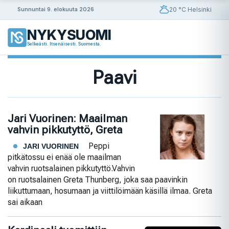
Siirry
20 °C Helsinki
Sunnuntai 9. elokuuta 2026
sisältöön
NYKYSUOMI
Selkeästi. Itsenäisesti. Suomesta.
Paavi
Jari Vuorinen: Maailman
vahvin pikkutyttö, Greta
Peppi
JARI VUORINEN
pitkätossu ei enää ole maailman
vahvin ruotsalainen pikkutyttö.Vahvin
on ruotsalainen Greta Thunberg, joka saa paavinkin
liikuttumaan, hosumaan ja viittilöimään käsillä ilmaa. Greta
sai aikaan