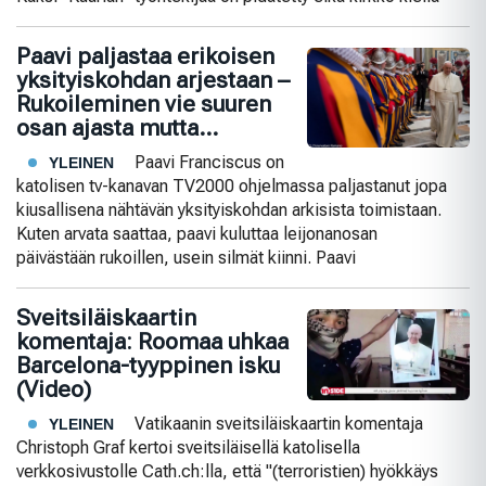
Paavi paljastaa erikoisen
yksityiskohdan arjestaan –
Rukoileminen vie suuren
osan ajasta mutta…
Paavi Franciscus on
YLEINEN
katolisen tv-kanavan TV2000 ohjelmassa paljastanut jopa
kiusallisena nähtävän yksityiskohdan arkisista toimistaan.
Kuten arvata saattaa, paavi kuluttaa leijonanosan
päivästään rukoillen, usein silmät kiinni. Paavi
Sveitsiläiskaartin
komentaja: Roomaa uhkaa
Barcelona-tyyppinen isku
(Video)
Vatikaanin sveitsiläiskaartin komentaja
YLEINEN
Christoph Graf kertoi sveitsiläisellä katolisella
verkkosivustolle Cath.ch:lla, että "(terroristien) hyökkäys