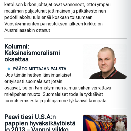
katolisen kirkon johtajat ovat vannoneet, ettei ympäri
maailman paljastunut jättimäinen ja pitkäkestoinen
pedofiliakohu tule enää koskaan toistumaan.
Vuosikymmenten painostuksen jälkeen kirkko on
Australiassakin ottanut
Kolumni:
Kaksinaismoralismi
oksettaa
PÄÄTOIMITTAJAN PALSTA
Jos tämän hetken länsimaalaiset,
erityisesti suomalaiset jotain
osaavat, se on tyrmistyminen ja muu siihen verrattava
mielipahan muoto. Suomalaiset todella tykkäävät
tuomitsemisesta ja johtajamme tykkäävät kompata
Paavi tiesi U.S.A:n
pappien hyväksikäytöistä
jo 2013 – Vannoi viikko