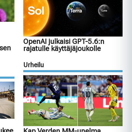
OpenAI julkaisi GPT-5.6:n
isen
rajatulle käyttäjäjoukolle
Urheilu
tukee
Kap Verden MM-unelma