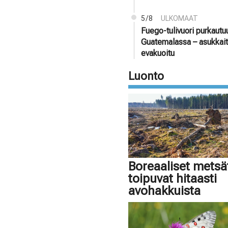
5/8
ULKOMAAT
Fuego-tulivuori purkautu
Guatemalassa – asukkai
evakuoitu
Luonto
Boreaaliset metsä
toipuvat hitaasti
avohakkuista