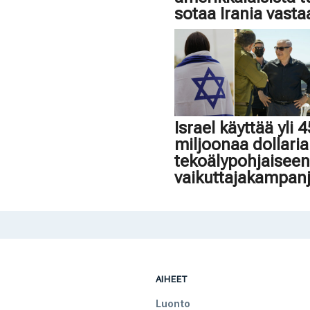
sotaa Irania vasta
Israel käyttää yli 
miljoonaa dollaria
tekoälypohjaisee
vaikuttajakampan
AIHEET
Luonto