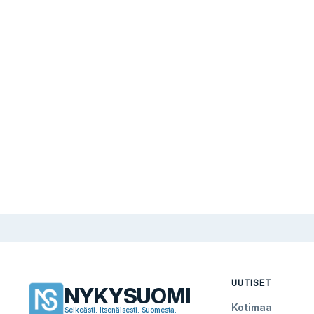
UUTISET
NYKYSUOMI
Kotimaa
Selkeästi. Itsenäisesti. Suomesta.