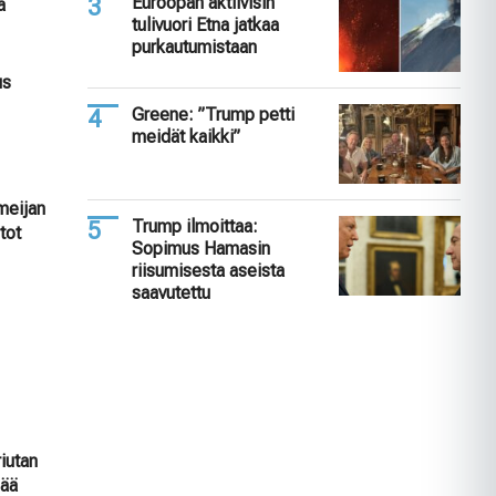
Euroopan aktiivisin
a
tulivuori Etna jatkaa
purkautumistaan
us
n
Greene: ”Trump petti
meidät kaikki”
rmeijan
Trump ilmoittaa:
tot
Sopimus Hamasin
riisumisesta aseista
saavutettu
riutan
mää