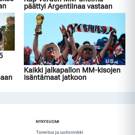
an
päättyi Argentiinaa vastaan
45
n
Kaikki jalkapallon MM-kisojen
jaan
isäntämaat jatkoon
NYKYSUOMI
Toimitus ja uutisvinkki