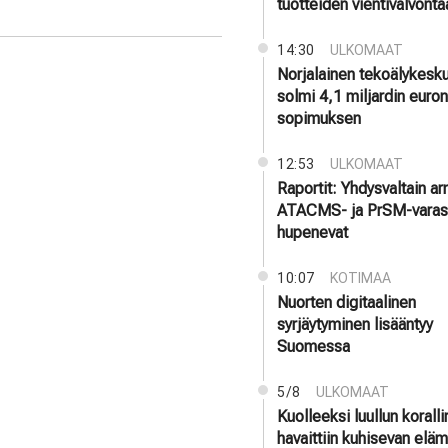
tuotteiden vientivalvonta
14:30
ULKOMAAT
Norjalainen tekoälykesk
solmi 4,1 miljardin euro
sopimuksen
12:53
ULKOMAAT
Raportit: Yhdysvaltain a
ATACMS- ja PrSM-varas
hupenevat
10:07
KOTIMAA
Nuorten digitaalinen
syrjäytyminen lisääntyy
Suomessa
5/8
ULKOMAAT
Kuolleeksi luullun koralli
havaittiin kuhisevan elä