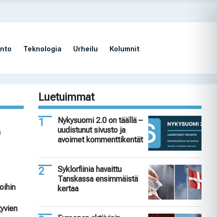
nto
Teknologia
Urheilu
Kolumnit
Luetuimmat
Nykysuomi 2.0 on täällä –
uudistunut sivusto ja
n
avoimet kommenttikentät
Syklorfiinia havaittu
Tanskassa ensimmäistä
oihin
kertaa
tyvien