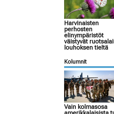
Harvinaisten
perhosten
elinympäristöt
väistyvät ruotsala
louhoksen tieltä
Kolumnit
Vain kolmasosa
amerikkalaisista 