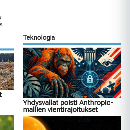
u
ta
Teknologia
t
Yhdysvallat poisti Anthropic-
mallien vientirajoitukset