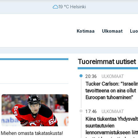
19 °C Helsinki
Kotimaa
Ulkomaat
Luo
Tuoreimmat uutiset
20:36
ULKOMAAT
Tucker Carlson: ”Israeli
tavoitteena on aina ollut
Euroopan tuhoaminen”
17:46
ULKOMAAT
Kiina tiukentaa Yhdysvalt
suuntautuvien
lennonvarmistukseen liit
ä: Miehen omasta takataskusta!