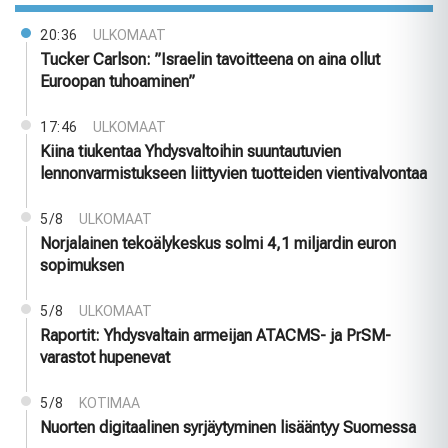
20:36
ULKOMAAT
Tucker Carlson: ”Israelin tavoitteena on aina ollut
Euroopan tuhoaminen”
17:46
ULKOMAAT
Kiina tiukentaa Yhdysvaltoihin suuntautuvien
lennonvarmistukseen liittyvien tuotteiden vientivalvontaa
5/8
ULKOMAAT
Norjalainen tekoälykeskus solmi 4,1 miljardin euron
sopimuksen
5/8
ULKOMAAT
Raportit: Yhdysvaltain armeijan ATACMS- ja PrSM-
varastot hupenevat
5/8
KOTIMAA
Nuorten digitaalinen syrjäytyminen lisääntyy Suomessa