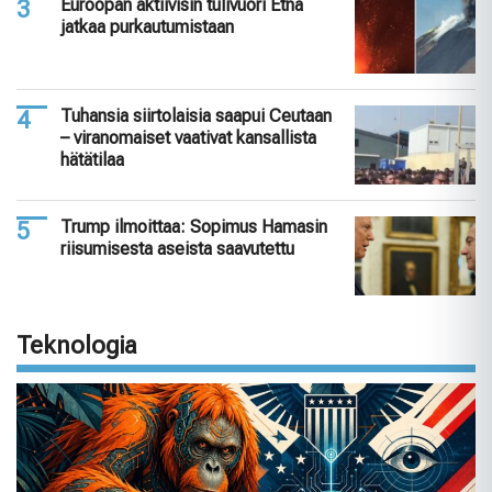
Euroopan aktiivisin tulivuori Etna
jatkaa purkautumistaan
Tuhansia siirtolaisia saapui Ceutaan
– viranomaiset vaativat kansallista
hätätilaa
Trump ilmoittaa: Sopimus Hamasin
riisumisesta aseista saavutettu
Teknologia