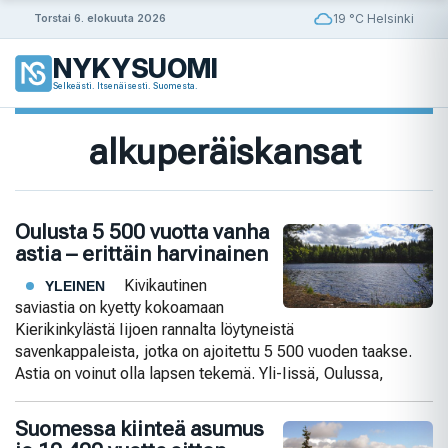
Siirry
19 °C Helsinki
Torstai 6. elokuuta 2026
sisältöön
NYKYSUOMI
Selkeästi. Itsenäisesti. Suomesta.
alkuperäiskansat
Oulusta 5 500 vuotta vanha
astia – erittäin harvinainen
Kivikautinen
YLEINEN
saviastia on kyetty kokoamaan
Kierikinkylästä Iijoen rannalta löytyneistä
savenkappaleista, jotka on ajoitettu 5 500 vuoden taakse.
Astia on voinut olla lapsen tekemä. Yli-Iissä, Oulussa,
Suomessa kiinteä asumus