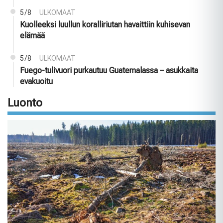
5/8
ULKOMAAT
Kuolleeksi luullun koralliriutan havaittiin kuhisevan
elämää
5/8
ULKOMAAT
Fuego-tulivuori purkautuu Guatemalassa – asukkaita
evakuoitu
Luonto