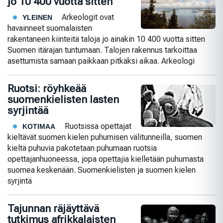
jo 10 400 vuotta sitten
Arkeologit ovat
YLEINEN
havainneet suomalaisten
rakentaneen kiinteitä taloja jo ainakin 10 400 vuotta sitten
Suomen itärajan tuntumaan. Talojen rakennus tarkoittaa
asettumista samaan paikkaan pitkäksi aikaa. Arkeologi
Ruotsi: röyhkeää
suomenkielisten lasten
syrjintää
Ruotsissa opettajat
KOTIMAA
kieltävät suomen kielen puhumisen välitunneilla, suomen
kieltä puhuvia pakotetaan puhumaan ruotsia
opettajanhuoneessa, jopa opettajia kielletään puhumasta
suomea keskenään. Suomenkielisten ja suomen kielen
syrjintä
Tajunnan räjäyttävä
tutkimus afrikkalaisten